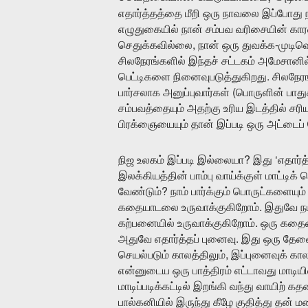
எதார்த்தத்தை
மீறி
ஒரு
நாவலை
இப்போது
எழுதுகையில்
நான்
சம்பவ
வரிசையின்
கா
,
-
செதுக்கவில்லை
நான்
ஒரு
துவக்க
முடிவ
சிலநேரங்களில்
இந்தச்
சட்டகம்
அமேசானில
.
பெட்டிகளை
நினைவுபடுத்துகிறது
சிலநேர
(
பார்சலாக
அனுப்புவார்கள்
பொருளின்
பாது
சம்பவத்தையும்
அதற்கு
உரிய
இடத்தில்
சரி
பிரக்ஞையையும்
தான்
இப்படி
ஒரு
அட்டைப்
?
‘
நிஜ
உலகம்
இப்படி
இல்லையா
இது
எதார்த
இலக்கியத்தின்
பாம்பு
வாய்க்குள்
மாட்டிக்
க
?
வேண்டும்
நாம்
பார்க்கும்
பொருட்களையும்
.
கதையாடலை
உருவாக்குகிறோம்
இதுவே
ந
.
கற்பனையில்
உருவாக்குகிறோம்
ஒரு
கதை
.
அதுவே
எதார்த்தப்
புனைவு
இது
ஒரு
தேவை
,
செயல்படும்
காலத்திலும்
இப்புனைவுக்
கால
என்னுடைய
ஒரு
பாத்திரம்
எட்டாவது
மாடியி
மாடிப்படிக்கட்டில்
இறங்கி
வந்து
வாயிற்
கத
பால்கனியில்
இருந்து
கீழே
குதித்து
தன்
ம