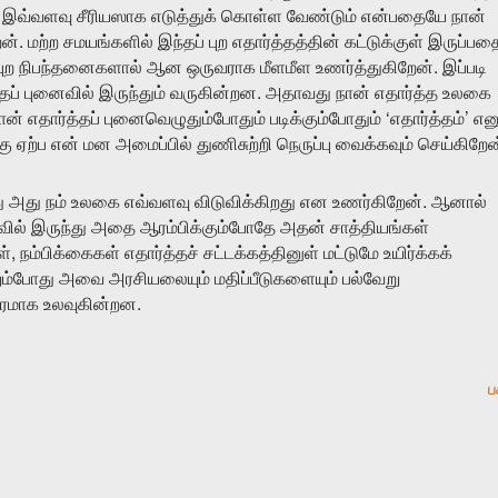
இவ்வளவு
சீரியஸாக
எடுத்துக்
கொள்ள
வேண்டும்
என்பதையே
நான்
.
ேன்
மற்ற
சமயங்களில்
இந்தப்
புற
எதார்த்தத்தின்
கட்டுக்குள்
இருப்பத
.
புற
நிபந்தனைகளால்
ஆன
ஒருவராக
மீளமீள
உணர்த்துகிறேன்
இப்படி
.
தப்
புனைவில்
இருந்தும்
வருகின்றன
அதாவது
நான்
எதார்த்த
உலகை
‘
’
ான்
எதார்த்தப்
புனைவெழுதும்போதும்
படிக்கும்போதும்
எதார்த்தம்
எனு
கு
ஏற்ப
என்
மன
அமைப்பில்
துணிசுற்றி
நெருப்பு
வைக்கவும்
செய்கிறேன
.
ு
அது
நம்
உலகை
எவ்வளவு
விடுவிக்கிறது
என
உணர்கிறேன்
ஆனால்
வில்
இருந்து
அதை
ஆரம்பிக்கும்போதே
அதன்
சாத்தியங்கள்
,
ள்
நம்பிக்கைகள்
எதார்த்தச்
சட்டக்கத்தினுள்
மட்டுமே
உயிர்க்கக்
ும்போது
அவை
அரசியலையும்
மதிப்பீடுகளையும்
பல்வேறு
.
ிரமாக
உலவுகின்றன
ப