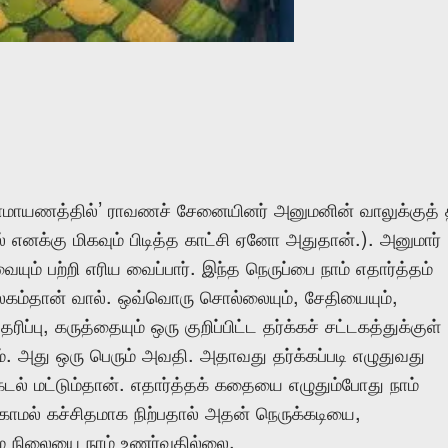
’
ாமாயணத்தில்
ராவணச்
சேனையினர்
அனுமனின்
வாலுக்குத்
.).
்
எனக்கு
மிகவும்
பிடித்த
காட்சி
ஏனோ
அதுதான்
அனுமார்
.
வையும்
பற்றி
எரிய
வைப்பார்
இந்த
நெருப்பை
நாம்
எதார்த்தம்
.
,
,
கம்தான்
வால்
ஒவ்வொரு
சொல்லையும்
சேதியையும்
,
தரிப்பு
கருத்தையும்
ஒரு
குறிப்பிட்ட
தர்க்கச்
சட்டகத்துக்குள்
.
.
்
அது
ஒரு
பெரும்
அவதி
அதாவது
தர்க்கப்படி
எழுதுவது
.
டல்
மட்டும்தான்
எதார்த்தக்
கதையை
எழுதும்போது
நாம்
,
காமல்
கச்சிதமாக
நிற்பதால்
அதன்
நெருக்கடியை
.
ை
நிலையை
நாம்
உணர்வதில்லை