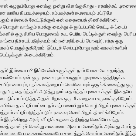
-
நான்
எழுதும்போது
எனக்கு
ஒன்று
விளங்குகிறது
எதார்த்தப்
புனைவ
,
ரண
காரிய
நியாயத்தையும்
நம்பகத்தன்மையையும்
மட்டுமே
.
ெனும்
எல்லைக்
கோட்டுக்குள்
என்
கதையைத்
திணிக்கிறேன்
்
பொருள்
வாங்கும்
நமக்கு
வைத்து
அனுப்பப்படும்
கெட்டி
அட்டைப்
ங்களில்
ஒரு
சிறிய
பொருளைக்
கூட
பெரிய
பெட்டிக்குள்
வைத்து
பெரிய
).
காப்பை
நிச்சயப்படுத்தவும்
நம்
நன்மதிப்பைப்
பெறவும்
எந்த
ஒரு
.
யாகப்
பொருத்துகிறோம்
இப்படிச்
செய்யும்போது
நாம்
வாசகர்களின்
.
பெட்டிக்குள்
அடைக்கிறோம்
’
?
்தம்
இல்லையா
இக்கேள்விகளுக்குள்
நாம்
போனாலே
எதார்த்த
.
ொள்வோம்
ஏன்
ஒரு
புனைவு
நாம்
காணும்
புறவுலகை
ஒத்திருக்க
,
உயிர்களையும்
புறக்காலத்தையும்
வெளியையும்
ஒருங்கிணைத்து
ஒரு
‘
’.
மது
புற
எதார்த்தம்
அடுத்து
நாம்
எதார்த்தப்
புனைவுக்குள்
இதையே
-
.
யை
நிச்சயப்படுத்த
அதன்
மீதாக
ஒரு
மீ
கதையை
உருவாக்குகிறோம்
யில்லாத
கட்டுப்பாட்டை
நம்
கற்பனையிலும்
மொழியிலும்
புனைவுக்குள
.
த்தால்
கட்டுப்படுத்தப்படும்
புனைவு
வெளியிலும்
திணிக்கிறோம்
.
ல்
இருக்கிறது
அவர்
வீட்டுக்
கதவைத்
திறந்து
வெளியே
வந்து
.
வைத்
தாண்டிச்
சென்று
சாலையை
அடைய
வேண்டும்
அல்லது
அவர்
த
.
ண்டையையோ
கைகால்களையோ
உடைத்துக்
கொள்ள
வேண்டும்
இந்தப