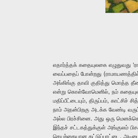
‘
எதார்த்தக்
கதையுலகை
எழுதுவது
ர
(
வைப்பதைப்
போன்றது
ராமாயணத்தில
அங்கிங்கு
தாவி
குதித்து
மொத்த
தீ
,
என்று
கொள்வோமெனில்
நம்
கதையுல
,
,
மதிப்பீட்டையும்
திருப்பம்
காட்சிச்
சித்
நாம்
அதன்பிறகு
அடக்க
வேண்டி
வரும
.
அல்ல
பிரச்சினை
அது
ஒரு
மெனக்கெ
இந்தச்
சட்டகத்துக்குள்
அங்குலம்
பிச
,
செயற்கையான
கட்டுப்பாட்டை
அடிம