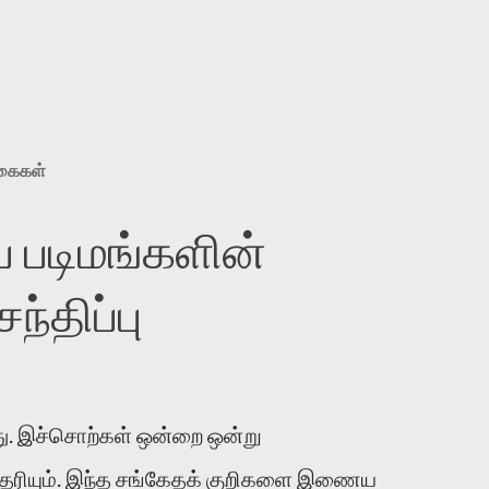
ுகைகள்
 படிமங்களின்
்திப்பு
. இச்சொற்கள் ஒன்றை ஒன்று
 தெரியும். இந்த சங்கேதக் குறிகளை இணைய