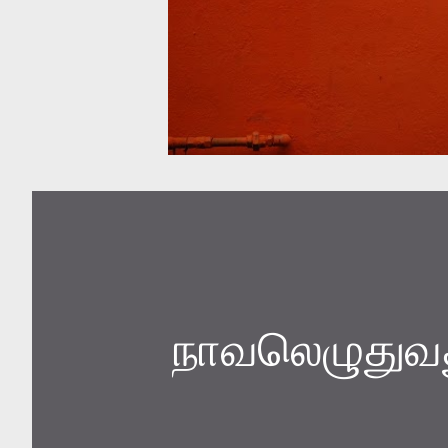
நாவலெழுதுவது 