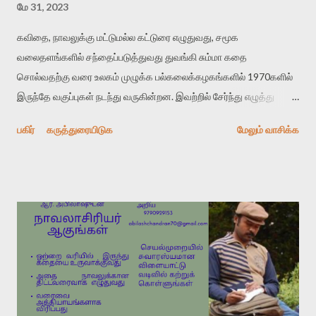
மே 31, 2023
கவிதை, நாவலுக்கு மட்டுமல்ல கட்டுரை எழுதுவது, சமூக
வலைதளங்களில் சந்தைப்படுத்துவது துவங்கி சும்மா கதை
சொல்வதற்கு வரை உலகம் முழுக்க பல்கலைக்கழகங்களில் 1970களில்
இருந்தே வகுப்புகள் நடந்து வருகின்றன. இவற்றில் சேர்ந்து எழுத்து
முறைமையின் அடிப்படைகளை கற்றுக் கொள்கிறார்கள். விழுந்து
பகிர்
கருத்துரையிடுக
மேலும் வாசிக்க
அடிபட்டு நீண்ட காலமாக அனுபவத்தின் வழி அறிவதை சுலபத்தில்
குறுகின காலத்தில் அறிகிறார்கள். இது நல்லது தானே! ரேமண்ட் கார்வர்,
கெர்ட் வொனெகட், பிலிப் ராத், ஜான் இர்விங், ஜெ.டி சாலிங்கர், லோர்க்கா,
ஜேக் கெரவக், லாங்க்ஸ்டன் ஹ்யூக்ஸ், ஆலன் கின்ஸ்பெர்க், ஆன்
சாக்ஸ்டன், சில்வியா பிளாத், ராபர்ட் லாவல், ஹா ஜின், ஸேடி ஸ்மித்
ஆகியோர் அமெரிக்காவில் உள்ள பல்கலைகழகங்களில் MFA Creative
Writing பாடங்களை கற்றுக்கொடுக்கும், கற்றுக்கொடுத்த மகத்தான
படைப்பாளிகள். சமகாலத்து படைப்பாளிகள் பலரும் அங்கு படைப்பாக்க
கலை ஆசிரியர்களாக பணியாற்றுகிறார்கள். நான் அண்மையில்
இங்கிலாந்தை சேர்ந்த படைப்பிலக்கிய பேராசிரியர்கள் சிலரை சந்தித்த