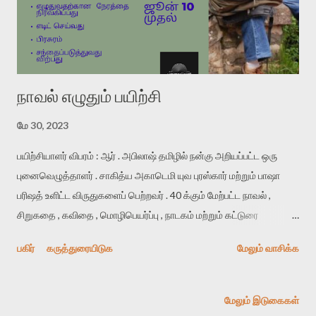
போது அங்கு இலக்கியத்தை விட எழுத்துக் கலையை கற்பதில் மிகுந்த
ஆர்வம் உள்ளதாக தெரிவித்தார்கள். ஒவ்வொரு ஆண்டும்
ஆயிரக்கணக...
நாவல் எழுதும் பயிற்சி
மே 30, 2023
பயிற்சியாளர் விபரம் : ஆர் . அபிலாஷ் தமிழில் நன்கு அறியப்பட்ட ஒரு
புனைவெழுத்தாளர் . சாகித்ய அகாடெமி யுவ புரஸ்கார் மற்றும் பாஷா
பரிஷத் உளிட்ட விருதுகளைப் பெற்றவர் . 40 க்கும் மேற்பட்ட நாவல் ,
சிறுகதை , கவிதை , மொழிபெயர்ப்பு , நாடகம் மற்றும் கட்டுரை
நூல்களை எழுதியவர் . இவர் ஒரு தொழில்முறை ஆங்கில பேராசிரியர்
பகிர்
கருத்துரையிடுக
மேலும் வாசிக்க
ஆவார் . இவர் ஆங்கிலத்தில் நாவல் எழுத்துக்கலை வகுப்புகளை கடந்த
6 ஆண்டுகளுக்கு மேலாக பல்கலைக்கழக அளவில் நடத்தி வருகிறார் .
நாவல் எழுதும் கலை குறித்து ஒரு புத்தகத்தையும் எழுதி வருகிறார் .
மேலும் இடுகைகள்
இவரைப் பற்றி மேலும் அறிய : https://ta.wikipedia.org/wiki/ ஆர் ._