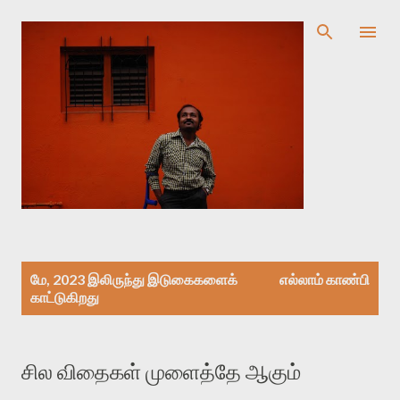
முதன்மை உள்ளடக்கத்திற்குச் செல்
இ
மே, 2023 இலிருந்து இடுகைகளைக்
எல்லாம் காண்பி
டு
காட்டுகிறது
கை
க
ள்
சில விதைகள் முளைத்தே ஆகும்