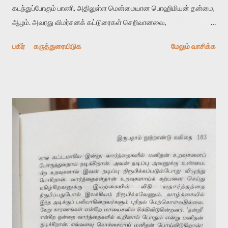
கடந்துப்போகும் பாணி, அதிலுள்ள மென்மையான பொஹிமியன் தன்மை,
ஆழம். அவரது விமர்சனக் கட்டுரைகள் செறிவானவை,
கூர்மையானவை. மார்க்ஸிய, சமூகவியல் கோணத்தில் இலக்கியத்தை
பகிர்
கருத்துரையிடுக
மேலும் வாசிக்க
அணுகுபவர். அவர் காட்டும் சமூக உளவியல் பார்வை என் சிந்தனையை
ஒருகாலத்தில் வெகுவாக பாதித்தது. என் ஆரம்பகாலக் கட்டுரைகளில்
அவரையும் அவருக்குப் பிடித்தமான, அவர் மொழியாக்கிய எரிக்
புரோமையும் மேற்கோள் காட்டி அதன் அடிபடையிலே இலக்கியத்தையும்
சமூகத்தையும் அலசியிருக்கிறேன் - குறிப்பாக நிலம், அதனுடன்
வேளாண் சமூகம் ஏற்படுத்திக்கொள்ளும் பிணைப்பு, அதிலிருந்து
புலம்பெயரும்போது, சமூக அடுக்குகள் நிலைகுலையும்போது
மனிதர்களை அது பாதிக்கும்விதம், அப்பாதிப்பு இலக்கியத்தில்
நெருக்கடியாக மாறுவதைப் பற்றி அவர் செய்த விமர்சனம் என்
எழுத்துக்குள் தாக்கத்தை செலுத்தியது. அது ஒரு அமைப்பியல் பார்வை
எனப் பின்னர் விளங்கிக்கொண்டேன். நான் தெரிதாவைப் படிக்கத்
தொடங்கிய பின்னர் அதைக் கடந்துவந்தேன். ஆனால்
பாண்டிச்சேரியென்றால...