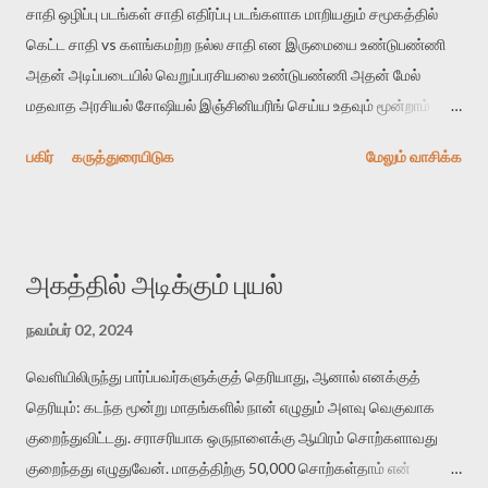
சாதி ஒழிப்பு படங்கள் சாதி எதிர்ப்பு படங்களாக மாறியதும் சமூகத்தில்
கெட்ட சாதி vs களங்கமற்ற நல்ல சாதி என இருமையை உண்டுபண்ணி
அதன் அடிப்படையில் வெறுப்பரசியலை உண்டுபண்ணி அதன் மேல்
மதவாத அரசியல் சோஷியல் இஞ்சினியரிங் செய்ய உதவும் மூன்றாம்
அணி அரசியல் புரோஜெக்ட்களாக மாறின. அதற்கு தெம்பூட்டும் விதமாக
பகிர்
கருத்துரையிடுக
மேலும் வாசிக்க
சுயசாதிப் பெருமையும் சாதி எதிர்ப்பும் ஒரு நாணயத்தின் இரு
பக்கங்களாகின. அதற்கு வரலாற்றை திரும்ப சொல்லுதல் எனப் பெயரும்
அளித்தோம். இது அடிப்படையில் ஒரு சீரழிவுதான். இதற்கு அந்த
காலத்து இடதுசாரி கலகப் படங்களே மேல். அவை எல்லா தரப்புகளையும்
அகத்தில் அடிக்கும் புயல்
உள்ளடக்கி அசல் பொருளாதார, வர்க்கப் பிரச்சினைகளைப் பேசின.
அவற்றுக்கு ஆளுங்கட்சி சார்பு அரசியல் நிலைப்பாடும் இருக்கவில்லை.
நவம்பர் 02, 2024
புரோஜெக்ட் வேல்யூவும் இருக்கவில்லை. அப்போது இயக்குநர்கள்
வெளியிலிருந்து பார்ப்பவர்களுக்குத் தெரியாது, ஆனால் எனக்குத்
அரசியல் கட்சிகளுக்கு நெருக்கமாக இருக்கவும், அரசியல் கனவுகள்
தெரியும்: கடந்த மூன்று மாதங்களில் நான் எழுதும் அளவு வெகுவாக
காணவும் தலைப்படவில்லை. அப்போது அவர்கள் கூட்டம், பேரணி
குறைந்துவிட்டது. சராசரியாக ஒருநாளைக்கு ஆயிரம் சொற்களாவது
நடத்தவும், அறிக்கை விடவும், அரசியல் செய்திகளை, தலைவர்களை,
குறைந்தது எழுதுவேன். மாதத்திற்கு 50,000 சொற்கள்தாம் என்
கொள்கைகளை தம் வியாபாரத்துக்கு பயன்படுத்தவும் இல்லை.