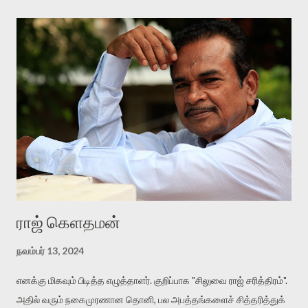
எல்லாத் தேவைகளையும் கவனித்துவந்தார். அவன் இவரது வீட்டில்தான்
வளர்ந்துவந்தான். அவனுக்குத் திருமணம் செய்ய முடிவெடுத்ததும்
இணையதளங்களில் பெண் தேடிக் கண்டுபிடித்தார்கள். நன்குப் படித்த
அழகான பெண். இருவரும் சந்தித்து எண்ணங்களைப் பரிமாறி
மனமொத்துப் போனார்கள். திருமணச் செலவுகளை மணமகன் வீட்டார்
பார்த்துக்கொள்வதே அவர்களுடைய சமூக வழக்கம். அதற்காக என்
நண்பர் வங்கியில் கடன் வாங்கினார் (அவர் ஏற்கனவே தன் குடும்பத்
தேவைகளுக்காக நிறைய கடன் வாங்கி நொடிந்துபோயிருக்கிறார்.).
திருமண நாளன்று மணமகனுக்கு அனாமதேய எண்ணில் இருந்து
ஆபாசப் புகைப்படங்கள்...
ராஜ் கௌதமன்
நவம்பர் 13, 2024
எனக்கு மிகவும் பிடித்த எழுத்தாளர். குறிப்பாக "சிலுவை ராஜ் சரித்திரம்".
அதில் வரும் நகைமுரணான தொனி, பல அபத்தங்களைச் சித்தரித்துக்