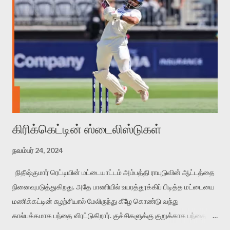
கிரிக்கெட்டின் ஸ்டைலிஸ்டுகள்
நவம்பர் 24, 2024
நிதீஷ்குமார் ரெட்டியின் மட்டையாட்டம் அம்பத்தி ராயுடுவின் ஆட்டத்தை
நினைவுபடுத்துகிறது. அதே பாணியில் உயரத்தூக்கிப் பிடித்த மட்டையை
மணிக்கட்டின் சுழற்சியால் மேலிருந்து கீழே கொண்டு வந்து
கால்பக்கமாக பந்தை விரட்டுகிறார். குச்சிகளுக்கு குறுக்காக பந்தை
விளாசும்போது நளினமான விறகுவெட்டுவதைப் போலிருக்கிறது.