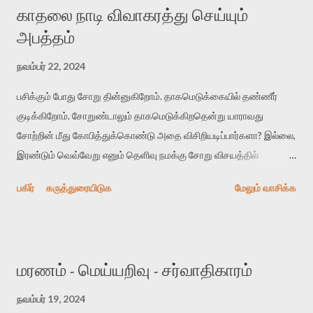
காதலை நாடி விவாகரத்து செய்யும்
அதை நோக்கி முன்னேறலாம், மூட்டை முடிச்சு தூக்கிக்கொண்டு
அபத்தம்
டிரெக்கிங் எனும் பெயரில் எவெரெஸ்ட் சிகரங்களின் உச்சியில்
கொடிநாட்ட முயலலாம். இப்படி எவ்வளவோ செய்யலாம். எதற்கு
நவம்பர் 22, 2024
விவாகரத்து பண்ணனும்?
பசிக்கும் போது சோறு தின்னுகிறோம். தாகமெடுக்கையில் தண்ணீர்
குடிக்கிறோம். சோறுண்டாலும் தாகமெடுக்கிறதென்று யாராவது
சோற்றின் மீது கோபித்துக்கொண்டு அதை விசிறியடிப்பார்களா? இல்லை,
இரண்டும் வெவ்வேறு எனும் தெளிவு நமக்கு சோறு விசயத்தில்
உள்ளதைப் போல திருமண விசயத்தில் இல்லாமல் போய்விட்டது. இன்று
பகிர்
கருத்துரையிடுக
மேலும் வாசிக்க
சுவாரஸ்யமில்லை, மகிழ்ச்சியில்லை எனும் காரணங்களுக்கான மேற்தட்டு
நவீன தம்பதியினரில் பெரும்பாலானோர் விவாகரத்தை நாடுகிறார்கள்.
இது ஒரு பெரும் அபத்தம். கல்யாண வாழ்க்கைக்கும் காதலின்
சுவாரஸ்யத்துக்கும் என்ன சம்மந்தம்? சுவாரஸ்யம், மகிழ்ச்சி
மரணம் - மெய்யறிவு - சர்வாதிகாரம்
போன்றவற்றை நாம் அடுத்தவரிடம் இருந்து பெற முடியாது. அதை
நாமாகத்தான் உருவாக்க வேண்டும். இன்றைய காதலர்களுக்கு இரண்டே
நவம்பர் 19, 2024
வாரங்களில் காதல் அலுத்துவிடுகிறது. ஏனென்றால் காதலில்