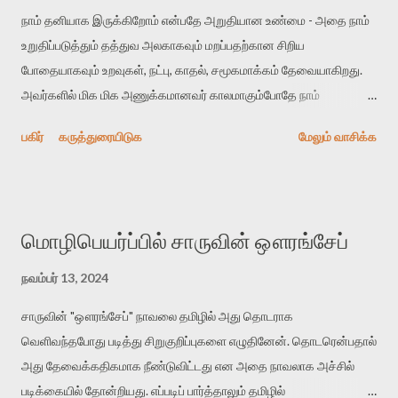
நாம் தனியாக இருக்கிறோம் என்பதே அறுதியான உண்மை - அதை நாம்
சுவாரஸ்யமில்லை. அது சம்மந்தப்பட்ட தனிமனிதரின் செயலில்
உறுதிப்படுத்தும் தத்துவ அலகாகவும் மறப்பதற்கான சிறிய
இருக்கிறது. காதலிலே நீடிக்க முடியாத சுவாரஸ்யம் வருடக்கணக்கில்
போதையாகவும் உறவுகள், நட்பு, காதல், சமூகமாக்கம் தேவையாகிறது.
நீளும் திருமண வாழ்வில் எப்படிக் கிடைக்கும்? இதைத்தான் தீதும்
அவர்களில் மிக மிக அணுக்கமானவர் காலமாகும்போதே நாம்
நன்றும் பிறர் தர வாரா என்று எளிமையாக சொல்லி வைத்திருக்கிறார்கள்.
எவ்வளவுத் தனிமையாக இருக்கிறோம் எனத் தீவிரமாக சில கணங்கள்
நவீன மனிதர்கள், குறிப்பாக படித்த மேற்தட்டினர், உறவுகளையும் வாங்கிப்
பகிர்
கருத்துரையிடுக
மேலும் வாசிக்க
உணர்கிறோம். மீண்டும் உறவு போதைக்குள் விழுந்து தனிமையின் மறதி
...
மட்டுமே தரத்தக்க தன்னுணர்வுக்குள் சிக்குகிறோம். மரணத்தை
வாழ்வில் நேரில் காணுறும்போது இந்த இருமை கிடைக்காமல் தத்தளித்து
காணாமல் போகிறோம். இதனாலே காலனை தெய்வமாக வழிபடும் மரபு
மொழிபெயர்ப்பில் சாருவின் ஔரங்சேப்
நமக்கு இருந்திருக்கிறது. பௌத்தத்தில் வலுவாகவே இன்னும்
இருக்கிறது. அங்கு மரணத்தை அனுதினமும் நினைப்பது
நவம்பர் 13, 2024
மெய்யறிவுக்கான மார்க்கம். இந்து மதத்தில் நசிகேதன் வாழ்வின்
சாருவின் "ஔரங்சேப்" நாவலை தமிழில் அது தொடராக
உண்மையை அறிய காலனிடமே சென்று மண்டியிடுகிறான். இதற்கு
வெளிவந்தபோது படித்து சிறுகுறிப்புகளை எழுதினேன். தொடரென்பதால்
வெளியேதான் மெய்யறிவுக்கு எதிரான போலி எந்திரமய உலகம்
அது தேவைக்கதிகமாக நீண்டுவிட்டது என அதை நாவலாக அச்சில்
ஒடிக்கொண்டே இருக்கிறது. அது மரணத்தைக் குறித்து யோசிக்க
படிக்கையில் தோன்றியது. எப்படிப் பார்த்தாலும் தமிழில்
நம்மை அனுமதிக்காமல் ஓடிக்கொண்டே இருக்கச் செய்கிறது.