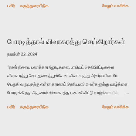
பகிர்
கருத்துரையிடுக
மேலும் வாசிக்க
குச்சிகளை விட்டு பந்தை ஆவேசமாக கவருக்கு மேல் விரட்டும்போது
மணிக்கட்டில் இருந்து வரும் ஆற்றல். யாயுடுவை விட அரைக்குழிப் பந்தை
நன்றாக அடிக்கிறார். ஹூக்கும் நன்றாக அடித்தால் இன்னும் சிறந்த
மட்டையாளர் ஆகிடுவார். ஆந்திராக்காரர்களும் ஹைதராபாதிகளும்
போரடித்தால் விவாகரத்து செய்கிறார்கள்
அடிப்படையில் ஸ்டைலிஸ்டுகள்! (மும்பைக்காக ஆடினாலும்) ரோஹித்
ஷர்மாவின் சொந்த ஊரும் ஆந்திராதான்.
நவம்பர் 22, 2024
“நான் நிறைய பணக்கார ஜோடிகளை, பாலிவுட் செலிபிரிட்டிகளை
விவாகரத்து செய்துவைத்துள்ளேன். விவாகரத்து அவர்களிடையே
பெருகி வருவதற்கு என்ன காரணம் தெரியுமா? அவர்களுக்கு வாழ்க்கை
போரடிக்கிறது. அதனால் விவாகரத்து பண்ணிவிட்டு வாழ்க்கையில்
புதுசாக எதையாவது முயன்று பார்க்கலாம் என நினைக்கிறார்கள்.” -
பகிர்
கருத்துரையிடுக
மேலும் வாசிக்க
(ரஹ்மானின் மனைவி) சாயிரா பானுவின் வக்கீல் வந்தனா ஷா.
போரடிக்குதுன்னா பத்து ரூபாய்க்கு பன் வாங்கித் தின்னலாம்.
அல்லாவிடில் எதாவது புதிய விளையாட்டைக் கற்றுக்கொண்டு ஆடலாம்,
உழைத்து புதிய திறன்களைப் பெறலாம், ஒரு இலக்கை நிர்ணயித்து