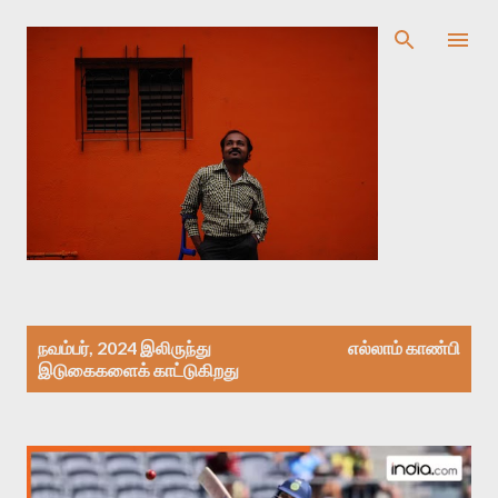
முதன்மை உள்ளடக்கத்திற்குச் செல்
இ
நவம்பர், 2024 இலிருந்து
எல்லாம் காண்பி
டு
இடுகைகளைக் காட்டுகிறது
கை
க
ள்