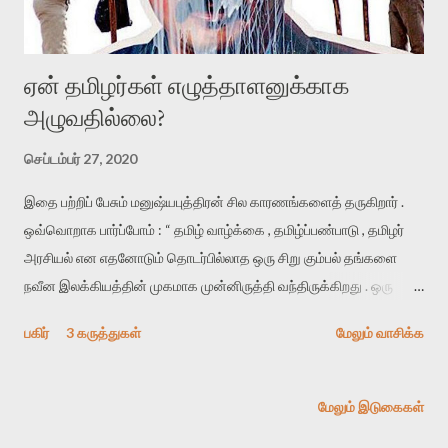
ஏன் தமிழர்கள் எழுத்தாளனுக்காக
அழுவதில்லை?
செப்டம்பர் 27, 2020
இதை பற்றிப் பேசும் மனுஷ்யபுத்திரன் சில காரணங்களைத் தருகிறார் .
ஒவ்வொறாக பார்ப்போம் : “ தமிழ் வாழ்க்கை , தமிழ்ப்பண்பாடு , தமிழர்
அரசியல் என எதனோடும் தொடர்பில்லாத ஒரு சிறு கும்பல் தங்களை
நவீன இலக்கியத்தின் முகமாக முன்னிருத்தி வந்திருக்கிறது . ஒரு
நவீன எழுத்தாளன் செத்தால் தமிழர்கள் அழுவதில்லை என்பது
பகிர்
3 கருத்துகள்
மேலும் வாசிக்க
உண்மைதான் . ஏனெனில் பெரும்பாலான நவீன எழுத்தாளர்களுக்கும்
தமிழர்களின் பண்பாட்டு நீரோட்டங்களுக்கும் இடையே எந்த சம்பந்தமும்
இல்லை . உயர்சாதி தன்னிலை அகங்காரங்கள் மட்டுமே இங்கு உலக
மேலும் இடுகைகள்
இலக்கிய ரசனையாக முன்னிறுத்த பட்டிருக்கின்றன . தமிழில் பல