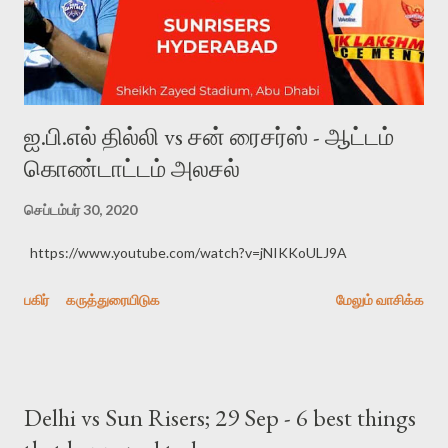
உதாரணங்கள் தோன்றுகின்றன. ஆங்கில நாவல்களில் "அன்னா
கரெனினா...
ஐ.பி.எல் தில்லி vs சன் ரைசர்ஸ் - ஆட்டம்
கொண்டாட்டம் அலசல்
செப்டம்பர் 30, 2020
https://www.youtube.com/watch?v=jNIKKoULJ9A
பகிர்
கருத்துரையிடுக
மேலும் வாசிக்க
Delhi vs Sun Risers; 29 Sep - 6 best things