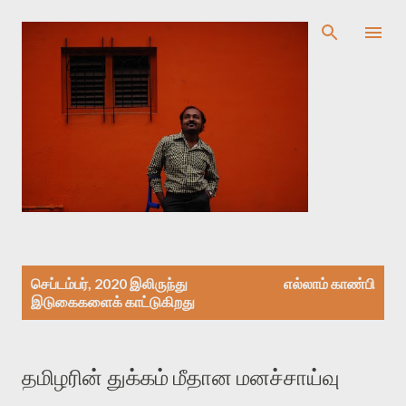
முதன்மை உள்ளடக்கத்திற்குச் செல்
இ
செப்டம்பர், 2020 இலிருந்து
எல்லாம் காண்பி
டு
இடுகைகளைக் காட்டுகிறது
கை
க
ள்
தமிழரின் துக்கம் மீதான மனச்சாய்வு