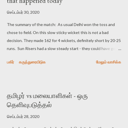
that happened today
செப்டம்பர் 30, 2020
The summary of the match: As usual Delhi won the toss and
chose to field. On this slow sticky wicket this is not a bad
decision. They made 162 for 4 wickets, definitely short by 20-25
runs. Sun Risers had a slow steady start - they could have gone
broke and accelerated in the first 8 overs, but they didn’t and
பகிர்
கருத்துரையிடுக
மேலும் வாசிக்க
chose to have a stable start, which made things difficult in the
last 8 overs. Eventually they got out for 147 and lost the match.
Delhi’s bowling: a) Amit Mishra - 35 for 2 in 4 overs - his length,
flight, speed and courage. Great to see a conventional bowler
தமிழர் vs மலையாளிகள் - ஒரு
excelling in this format and that shows you dont need to have
தெளிவுபடுத்தல்
much mystery always to succeed in t20. Also the pace bowlers
bowled a nice length and mixed up the pace in this Abu Dhabi
செப்டம்பர் 28, 2020
slow sticky pitch. B) Rabada bowled well as well - 2 for 21 in 4