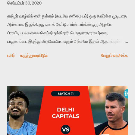
செப்டம்பர் 30, 2020
தமிழர் வாழ்வில் ஏன் துக்கம் (கூடவே எளிமையும்) ஒரு தவிர்க்க முடியாத
அம்சமாக இருக்கிறது எனக் கேட்டு கார்ல் மார்க்ஸ் ஒரு அழகிய
பிராயிடிய அலசலை செய்திருக்கிறார். பொருளாதார உயர்வை,
பாதுகாப்பை இழந்து விடுவோமோ எனும் அச்சமே இதன் ஆதாரப்புள்ளி
என அவர் கருதுகிறார். ஆனால் இது முழுக்க உண்மையா என்றும்
பகிர்
கருத்துரையிடுக
மேலும் வாசிக்க
தெரியவில்லை. மகத்தான மனிதனின் வீழ்ச்சி மேற்கில் கிரேக்க
நாடகங்களில் துன்பியலின் இலக்கணமாக இருந்தது, இதுவே பின்னர்
மகத்தான ஒன்றின் வீழ்ச்சி (குடும்பம், அன்பு, கற்பு, நம்பிக்கை) என
நவீன சனநாயக மத்திய வர்க்கத்திடம் வந்ததோ? இன்னொரு பக்கம்
வீழ்ச்சியின், துக்கத்தின் அழகியல் அது இருமைகளை உடைக்க
உதவுகிறது என்பதாகவும் இருக்கலாம் - உ.தா., கைவிட்ட காதலிக்காக
கண்ணீர் வடிப்பது. இழந்த குடும்ப மேன்மை, ஆதரவு, அன்புக்காக
ஏங்குவது, வெதும்புவது, அதைப் போற்றுவது. "தேவதாஸ்", " பராசக்தி",
"மூன்றாம் பிறை" என ஏகப்பட்ட உதாரணங்கள் தமிழ் சினிமாவிலும்
"விஷ்ணுபுரம்", " நெடுங்குருதி" போன்று நாவல்களிலும் இத்ற்கு பல