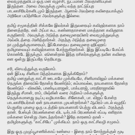
வைரமுத்துவிடம்
ஒரு
மன
எழுச்சி
,
நுட்பமான
அவதானிப்புகள்
இருந்தன
.
அவை
அவருக்கு
முன்பு
வந்த
நாட்டுப்புற
பாடலாசிரியர்களிடமும்
இருந்தன
.
ஆனால்
அவற்றை
கவிதையாக்கும்
அறிவோ
பயிற்சியோ
அவர்களுக்கு
இல்லை
.
தமிழ்
சமூகத்தின்
சிக்கலே
இவர்கள்
இருவரையும்
கவிஞர்களாக
நாம்
நினைத்ததே
.
என்
அப்பா
கூட
கண்ணதாசனை
மகத்தான
கவிஞராக
கருதினார்
.
அவருக்கு
அடுத்த
தலைமுறையினர்
வைரமுத்துவுக்கு
அவ்விடத்தை
அளித்தார்கள்
.
அதற்கு
அடுத்த
தலைமுறை
நா
.
முத்துக்குமாரையும்
,
இப்போதைய
தலைமுறை
ஹிப்ஹாப்
தமிழாவையும்
கவிஞர்களாக
போற்றுகிறார்கள்
.
இது
இப்படியே
போய்க்
கொண்டே
இருக்கும்
.
ஏனென்றால்
இந்த
ரசிகர்களுக்கு
நவீன
கவிதை
என
ஒன்று
இருப்பதே
தெரியாது
.
சரி
,
விசயத்துக்கு
வருவோம்
.
ஏன்
இப்படி
சினிமா
பித்தர்களாக
இருக்கிறோம்
?
தமிழ்
மனதுக்கு
காட்சி
ஊடகமே
முக்கியமே
,
சினிமாவிலும்
மக்களை
நெருங்க
திரையில்
தோன்ற
வேண்டும்
;
சும்மாவல்ல
,
நாயகனாக
தோன்ற
வேண்டும்
-
விசுவில்
,
பாண்டியராஜன்
,
பாக்யராஜ்
,
பாரதிராஜாவில்
இருந்து
சீமான்
,
ராம்
,
மிஷ்கின்
வரை
அதிகம்
மக்களுக்கு
நெருக்கமானது
நடிப்பு
வழியாகவே
.
சினேகன்
,
பா
.
விஜய்
போன்ற
பாடலாசிரியர்கள்
ஏன்
நாயகனாக
முயன்றார்கள்
?
ஆயிரம்
பாடல்
எழுதிப்
பெறுகிற
புகழை
ஒரு
படத்தில்
நாயகனாகி
பெற்று
விடலாம்
.
அதற்குத்
தான்
.
பேஸ்புக்
பிரபலங்களை
விட
டிக்டாக்
பிரபலங்கள்
எப்படி
எளிதாக
மக்களை
சென்று
அடைந்தார்கள்
?
இதே
காரணம்
தான்
-
தமிழர்களுக்கு
“
காட்சியே
”
முக்கியம்
.
நாம்
ஒரு
காட்சிவழி
சமூகம்
.
இது
ஓரு
முழுப்பூசணிக்காய்
உண்மை
-
இதை
நாம்
சோற்றுக்குள்
மூடி