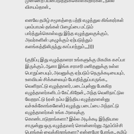
முன்னேற பயன்படுத்திக்கொள்கிறார்கள்,, நல்ல
விசயம்தான்,,
எனவே தமிழ் சமூகத்தை பற்றி எழுத்துல கிங்கரர்கள்
புலம்பாமல் தங்கள் பிழைப்பை மட்டும்
பார்த்துக்கொள்வது இந்த எழுத்துலகுக்கும்,
அவர்களின் புகழுக்கும் ஏற்படுத்தும்
களங்கத்திலிருந்து காப்பாற்றும்,,,,))))
(குறிப்பு இது எழுத்தாளரா உங்களுக்கு மிகமிக கசப்பா
இருக்கும், ஆனா இங்க சராசரி மனிதனுக்கு உள்ள
பொறுப்பையும், அவனுக்கு ஏற்படும் நெருக்கடியையும்,
உளவியல் சிக்கலையும் யோதித்துப்பாருங்க,,
வெளிநாட்டு எழுத்தாளர், படைப்புன்னு பேசுகிற
எழுத்தாளர்களிடம் கேட்கிறேன்,, அந்த வெளிநாட்டுல
வேறநாட்டு (ஏன் நம்ம இந்திய எழுத்தாளன்னு
வச்சுக்கோங்களேன்) எழுத்து படைப்பை அந்நாட்டு
எழுத்தாளர்கள் உங்க அளவுக்கு
கொண்டாடுறாங்களா? இல்ல அடிக்கடி இந்தியால
சாருன்னு ஒரு எழுத்தாளர் சொன்னார்னு ஆரம்பிச்சி
பொங்கல் வைக்கிறாங்களா? என்னமோ போங்க,, தமிழ்