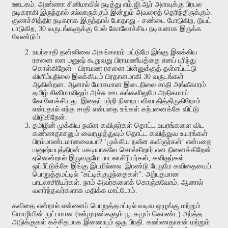
ஊடகம்
.
அண்ணா
சினிமாவில்
நடித்து
எம்
.
ஜி
.
ஆர்
அளவுக்கு
பிரபல
நடிகராகி
இருந்தால்
எல்லாருக்கும்
இன்றும்
அவரைத்
தெரிந்திருக்கும்
.
குணச்சித்திர
நடிகராக
இருந்தால்
போதாது
-
சண்டை
போடுகிற
,
டூயட்
பாடுகிற
, 30
வருடங்களுக்கு
மேல்
கோலோச்சிய
நடிகனாக
இருக்க
வேண்டும்
.
உயர்சாதி
தன்னிலை
அகங்காரம்
மட்டுமே
இங்கு
இலக்கிய
ரசனை
என
மனுஷ்
கூறுவது
பிராமணீயத்தை
எனப்
புரிந்து
கொள்கிறேன்
-
பிராமண
ரசனை
பின்னுக்குத்
தள்ளப்பட்டு
விளிம்புநிலை
இலக்கியம்
பிரதானமாகி
30
வருடங்கள்
ஆகின்றன
.
ஆனால்
மோசமான
இடைநிலை
சாதி
அங்கீகாரம்
தமிழ்
சினிமாவிலும்
அச்சு
ஊடகங்களிலுமே
அதிகமாய்
கோலோச்சியது
.
இதைப்
பற்றி
நிறைய
விவாதித்திருகிறோம்
என்பதால்
எந்த
சாதி
என்பதை
உங்கள்
கற்பனைக்கே
விட்டு
விடுகிறேன்
.
தமிழின்
முக்கிய
நவீன
கவிஞர்கள்
தொட்ட
உயரங்களை
விட
கண்ணதாசனும்
வைரமுத்துவும்
தொட்ட
கவித்துவ
உயரங்கள்
பிரம்மாண்டமானவையா
? ‘
முக்கிய
நவீன
கவிஞர்கள்
’
என்பதை
மனுஷ்யபுத்திரன்
பகடியாகவே
சொல்கிறார்
என
நினைக்கிறேன்
.
ஏனென்றால்
இருவருமே
பாடலாசிரியர்கள்
,
கவிஞர்கள்
.
ஒப்பீட்டுக்கே
இங்கு
இடமில்லை
.
இரண்டு
பேருமே
கவிதையைப்
பொறுத்தமட்டில்
“
சுட்டிக்குழந்தைகள்
”.
அற்புதமான
பாடலாசிரியர்கள்
.
நாம்
அவர்களைக்
கொஞ்சுவோம்
.
ஆனால்
வளர்ந்தவர்களாக
மதிக்க
மாட்டோம்
.
கவிதை
என்றால்
என்னைப்
பொறுத்தமட்டில்
வடிவ
ஒழுங்கு
மற்றும்
மொழியின்
நுட்பமான
(
உள்முரண்களும்
பூடகமும்
கொண்ட
)
அர்த்த
அடுக்குகள்
கச்சிதமாக
இணையும்
ஒரு
பிரதி
.
கண்ணதாசன்
மற்றும்