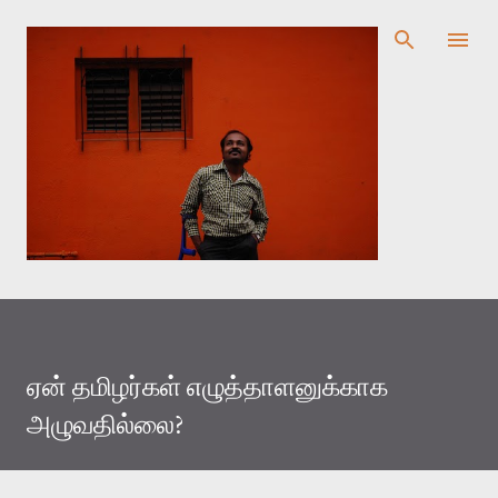
முதன்மை உள்ளடக்கத்திற்குச் செல்
ஏன் தமிழர்கள் எழுத்தாளனுக்காக
அழுவதில்லை?