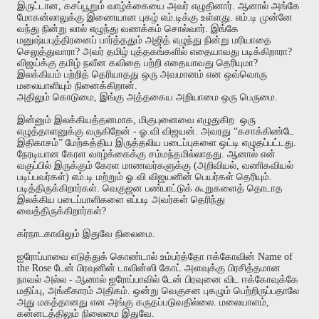
இருட்டான
,
கசப்பூறும்
வாழ்க்கையை
அவர்
எழுதினார்
.
ஆனால்
அங்கே
மோகன்லாலுக்கு
இணையான
புகழ்
எம்
.
டிக்கு
உள்ளது
.
எம்
.
டி
முன்னே
வந்து
நின்று
லால்
எழுந்து
வணக்கம்
சொல்வார்
.
இங்கே
மனுஷ்யபுத்திரனைப்
பார்த்ததும்
அஜித்
எழுந்து
நின்று
மரியாதை
செலுத்துவாரா
?
அவர்
தமிழ்
புத்தகங்களில்
எதையாவது
படிக்கிறாரா
?
விஜய்க்கு
தமிழ்
நவீன
கவிதை
பற்றி
எதையாவது
தெரியுமா
?
இலக்கியம்
பற்றித்
தெரியாதது
ஒரு
அவமானம்
என
ஒவ்வொரு
மலையாளியும்
நினைக்கிறான்
.
அதிலும்
கொடுமை
,
இங்கு
அத்தகைய
அறியாமை
ஒரு
பெருமை
.
இன்னும்
இலக்கியத்தனமாக
,
மிகுபுனைவை
எழுதுகிற
ஒரு
எழுத்தாளனுக்கு
வருகிறேன்
-
ஓ
.
வி
விஜயன்
.
அவரது
“
கசாக்கிண்டே
இதிகாசம்
”
மேற்கத்திய
இருத்தலிய
படைப்புகளை
ஒட்டி
எழுதப்பட்டது
.
நேரடியான
கேரள
வாழ்க்கைக்கு
சம்மந்தமில்லாதது
.
ஆனால்
என்
வகுப்பில்
இருக்கும்
கேரள
மாணவர்களுக்கு
(
அறிவியல்
,
வணிகவியல்
படிப்பவர்கள்
)
எம்
.
டி
மற்றும்
ஓ
.
வி
விஜயனின்
பெயர்கள்
தெரியும்
.
படித்திருக்கிறார்கள்
.
வெகுஜன
பண்பாட்டுக்
கூறுகளைத்
தொடாத
இலக்கிய
படைப்பாளிகளை
எப்படி
அவர்கள்
தெரிந்து
வைத்திருக்கிறார்கள்
?
கர்நாடகாவிலும்
இதுவே
நிலைமை
.
ஐரோப்பாவை
எடுத்துக்
கொண்டால்
உம்பர்த்தோ
ஈக்கோவின்
Name of
the Rose
டேன்
பிரவுனின்
டாவின்ஸி
கோட்
அளவுக்கு
பிரசித்தமான
நாவல்
அல்ல
-
ஆனால்
ஐரோப்பாவில்
டேன்
பிரவுனை
விட
ஈக்கோவுக்கே
மதிப்பு
,
அங்கீகாரம்
அதிகம்
.
ஒன்று
வெகுசன
புகழும்
பெற்றிருப்பதாலே
அது
மகத்தானது
என
அங்கு
கருதப்படுவதில்லை
.
மலையாளம்
,
கன்னடத்திலும்
நிலைமை
இதுவே
.