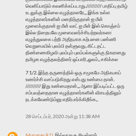
வெளிப்பாடும் கவனிக்கப்படாது.////////// பாதிப்பு தமிழ்
உடலுக்கு இல்லை எழுத்தாளரே,,, இங்க உள்ள
எழுத்தாளர்களின் மனதிற்குதான் ஐ மீன்
மூளைக்குதான் ஐ மீன் வாட் ஐ மீன் இஸ் கொஞ்சம்
இல்ல நிறையவே மூளைவளர்ச்சியற்றவர்களா
எழுத்துலகை பற்றி அதீதமாக கற்பனை பண்ணி
வெறுமையில் புலம்பி தள்ளுவது, கிட்டதட்ட
திண்ணைகிழவி புலம்பும் புலம்பல்களுக்கு நிகரானது
தமிழக எழுத்தலத்தினர் ஒப்பாரி,,ஓலம்,, சகிக்கல
7 1/2. இந்த தருணத்தில் ஒரு சமூகமே அதிகமாய்
உணர்ச்சி வசப்படுகிறது என்பது உண்மை தான்.
////////// இது உண்மைதான்,,, ஆனா இப்படிப்பட்ட ஒரு
சம்பவத்தைதான எழுத்தாளர்களின் விசயத்திலும்
நடக்கவேண்டும்னு எதிர்பார்க்கிறீங்க,,
28 செப்டம்பர், 2020 அன்று 11:38 AM
Murugan R.D.
இவ்வாறு கூறியுள்ளார்…