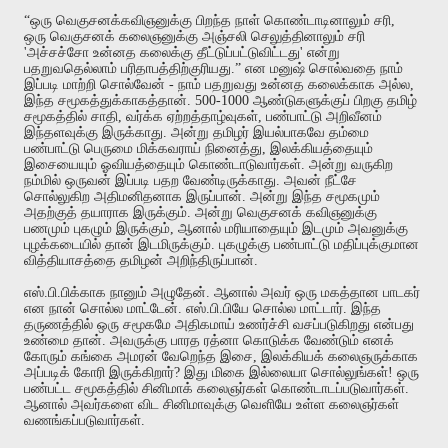
“
ஒரு
வெகுசனக்கவிஞனுக்கு
பிறந்த
நாள்
கொண்டாடினாலும்
சரி
,
ஒரு
வெகுசனக்
கலைஞனுக்கு
அஞ்சலி
செலுத்தினாலும்
சரி
'
அச்சச்சோ
உன்னத
கலைக்கு
தீட்டுப்பட்டுவிட்டது
'
என்று
பதறுவதெல்லாம்
பரிதாபத்திற்குரியது
.”
என
மனுஷ்
சொல்வதை
நாம்
இப்படி
மாற்றி
சொல்வேன்
-
நாம்
பதறுவது
உன்னத
கலைக்காக
அல்ல
,
இந்த
சமூகத்துக்காகத்தான்
. 500-1000
ஆண்டுகளுக்குப்
பிறகு
தமிழ்
சமூகத்தில்
சாதி
,
வர்க்க
ஏற்றத்தாழ்வுகள்
,
பண்பாட்டு
அறிவீனம்
இந்தளவுக்கு
இருக்காது
.
அன்று
தமிழர்
இயல்பாகவே
தம்மை
பண்பாட்டு
பெருமை
மிக்கவராய்
நினைத்து
,
இலக்கியத்தையும்
இசையையும்
ஓவியத்தையும்
கொண்டாடுவார்கள்
.
அன்று
வருகிற
நம்மில்
ஒருவன்
இப்படி
பதற
வேண்டிருக்காது
.
அவன்
நீட்சே
சொல்லுகிற
அதிமனிதனாக
இருப்பான்
.
அன்று
இந்த
சமூகமும்
அதற்குத்
தயாராக
இருக்கும்
.
அன்று
வெகுசனக்
கவிஞனுக்கு
பணமும்
புகழும்
இருக்கும்
,
ஆனால்
மரியாதையும்
இடமும்
அவனுக்கு
புழக்கடையில்
தான்
இடமிருக்கும்
.
புகழுக்கு
பண்பாட்டு
மதிப்புக்குமான
வித்தியாசத்தை
தமிழன்
அறிந்திருப்பான்
.
எஸ்
.
பி
.
பிக்காக
நானும்
அழுதேன்
.
ஆனால்
அவர்
ஒரு
மகத்தான
பாடகர்
என
நான்
சொல்ல
மாட்டேன்
.
எஸ்
.
பி
.
பியே
சொல்ல
மாட்டார்
.
இந்த
தருணத்தில்
ஒரு
சமூகமே
அதிகமாய்
உணர்ச்சி
வசப்படுகிறது
என்பது
உண்மை
தான்
.
அவருக்கு
பாரத
ரத்னா
கொடுக்க
வேண்டும்
எனக்
கோரும்
கங்கை
அமரன்
வேறெந்த
இசை
,
இலக்கியக்
கலைஞருக்காக
அப்படிக்
கோரி
இருக்கிறார்
?
இது
மிகை
இல்லையா
சொல்லுங்கள்
!
ஒரு
பண்பட்ட
சமூகத்தில்
சினிமாக்
கலைஞர்கள்
கொண்டாடப்படுவார்கள்
.
ஆனால்
அவர்களை
விட
சினிமாவுக்கு
வெளியே
உள்ள
கலைஞர்கள்
வணங்கப்படுவார்கள்
.