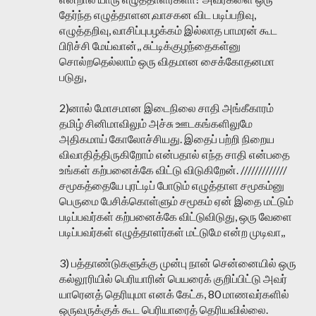
தேர்ந்த எழுத்தாளன,வாசகன விட படிப்பறிவு,
எழுத்தறிவு, வாசிப்புபழக்கம் இல்லாத பாமரன் கூட
பிரிச்சி மேய்வான்,, சுட்டிக்குழந்தைகள்னு
சொல்றதெல்லாம் ஒரு விதமான சைக்கோதனமா
படுது,
2)னால் மோசமான இடைநிலை சாதி அங்கீகாரம்
தமிழ் சினிமாவிலும் அச்சு ஊடகங்களிலுமே
அதிகமாய் கோலோச்சியது. இதைப் பற்றி நிறைய
விவாதித்திருகிறோம் என்பதால் எந்த சாதி என்பதை
உங்கள் கற்பனைக்கே விட்டு விடுகிறேன். /////////////
சமூகத்தையே புரட்டிப் போடும் எழுத்தாள சமூகம்னு
பெருமை பேசிக்கொள்ளும் சமூகம் ஏன் இதை மட்டும்
படிப்பவர்கள் கற்பனைக்கே விட்டுவிடுது, ஒரு வேளை
படிப்பவர்கள் எழுத்தாளர்கள் மட்டுமே என்ற முடிவா,,
3) பத்தாண்டுகளுக்கு முன்பு நான் சென்னையில் ஒரு
கல்லூரியில் பெரியாரின் பெயரைக் குறிப்பிட்டு அவர்
யாரெனத் தெரியுமா எனக் கேட்க, 80 மாணவர்களில்
ஒருவருக்குக் கூட பெரியாரைத் தெரியவில்லை.