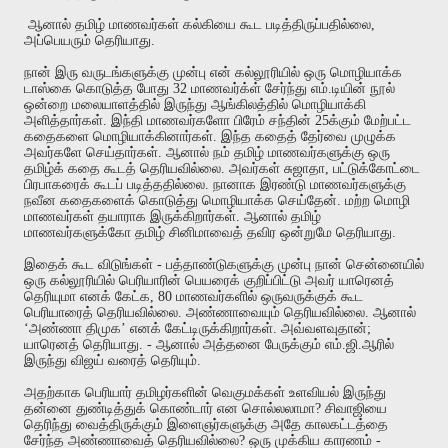
ஆனால்
தமிழ்
மாணவர்கள்
கல்கியை
கூட
படித்திருப்பதில்லை
,
அப்பெயரும்
தெரியாது
.
நான்
இரு
வருடங்களுக்கு
முன்பு
என்
கல்லூரியில்
ஒரு
மொழியாக்க
டாஸ்கை
கொடுத்த
போது
32
மாணவர்க்ள்
சேர்ந்து
எம்
.
டியின்
நூல்
ஒன்றை
மலையாளத்தில்
இருந்து
ஆங்கிலத்தில்
மொழியாக்கி
அளித்தார்கள்
.
இந்தி
மாணவர்களோ
பிரேம்
சந்தின்
25
க்கும்
மேற்பட்ட
கதைகளை
மொழியாக்கினார்கள்
.
இந்த
கதைத்
தேர்வை
முழுக்க
அவர்களே
செய்தார்கள்
.
ஆனால்
நம்
தமிழ்
மாணவர்களுக்கு
ஒரு
தமிழ்க்
கதை
கூடத்
தெரியவில்லை
.
அவர்கள்
சுஜாதா
,
பட்டுக்கோட்டை
பிரபாகரைக்
கூடப்
படித்ததில்லை
.
நானாக
இரண்டு
மாணவர்களுக்கு
நவீன
கதைகளைக்
கொடுத்து
மொழியாக்க
செய்தேன்
.
மற்ற
மொழி
மாணவர்கள்
தயாராக
இருக்கிறார்கள்
.
ஆனால்
தமிழ்
மாணவர்களுக்கோ
தமிழ்
சினிமாவைத்
தவிர
ஒன்றுமே
தெரியாது
.
இதைக்
கூட
விடுங்கள்
-
பத்தாண்டுகளுக்கு
முன்பு
நான்
சென்னையில்
ஒரு
கல்லூரியில்
பெரியாரின்
பெயரைக்
குறிப்பிட்டு
அவர்
யாரெனத்
தெரியுமா
எனக்
கேட்க
, 80
மாணவர்களில்
ஒருவருக்குக்
கூட
பெரியாரைத்
தெரியவில்லை
.
அண்ணாவையும்
தெரியவில்லை
.
ஆனால்
‘
அண்ணா
திமுக
’
எனக்
கேட்டிருக்கிறார்கள்
.
அவ்வளவுதான்
;
யாரெனத்
தெரியாது
. -
ஆனால்
அத்தனை
பேருக்கும்
எம்
.
ஜி
.
ஆரில்
இருந்து
விஜய்
வரைத்
தெரியும்
.
அதற்காக
பெரியார்
தமிழர்களின்
வெகுமக்கள்
உளவியல்
இருந்து
தன்னை
துண்டித்துக்
கொண்டார்
என
சொல்லலாமா
?
சிவாஜியை
தெரிந்து
வைத்திருக்கும்
இளைஞர்களுக்கு
அதே
காலகட்டத்தை
சேர்ந்த
அண்ணாவைத்
தெரியவில்லை
?
ஒரு
முக்கிய
காரணம்
-