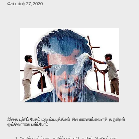
செப்டம்பர் 27, 2020
இதை
பற்றிப்
பேசும்
மனுஷ்யபுத்திரன்
சில
காரணங்களைத்
தருகிறார்
.
ஒவ்வொறாக
பார்ப்போம்
:
“
தமிழ்
வாழ்க்கை
,
தமிழ்ப்பண்பாடு
,
தமிழர்
அரசியல்
என