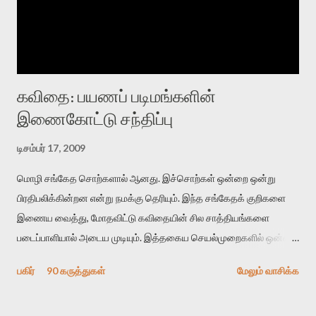
கவிதை: பயணப் படிமங்களின்
இணைகோட்டு சந்திப்பு
டிசம்பர் 17, 2009
மொழி சங்கேத சொற்களால் ஆனது. இச்சொற்கள் ஒன்றை ஒன்று
பிரதிபலிக்கின்றன என்று நமக்கு தெரியும். இந்த சங்கேதக் குறிகளை
இணைய வைத்து, மோதவிட்டு கவிதையின் சில சாத்தியங்களை
படைப்பாளியால் அடைய முடியும். இத்தகைய செயல்முறைகளில் ஒன்றை
தேடிக் கண்டுபிடிப்பது தான் இக்கட்டுரையின் நோக்கம். பள்ளிக்
பகிர்
90 கருத்துகள்
மேலும் வாசிக்க
காலத்தில் ஜாலவித்தைக்காரர்கள் வந்து போன பின் அவர்களின்
சூட்சுமத்தை கண்டுபிடித்து விட்டதாய் அந்தரங்கமாய் மட்டும்