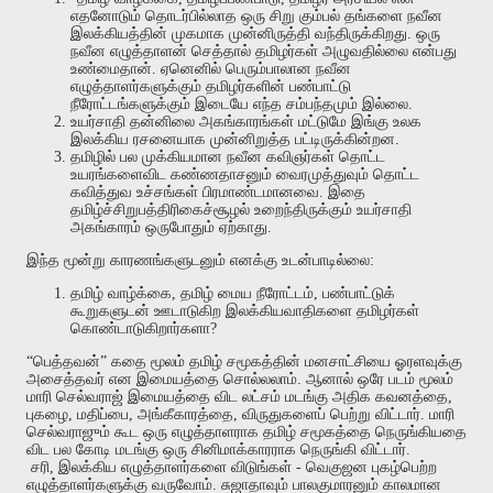
எதனோடும்
தொடர்பில்லாத
ஒரு
சிறு
கும்பல்
தங்களை
நவீன
இலக்கியத்தின்
முகமாக
முன்னிருத்தி
வந்திருக்கிறது
.
ஒரு
நவீன
எழுத்தாளன்
செத்தால்
தமிழர்கள்
அழுவதில்லை
என்பது
உண்மைதான்
.
ஏனெனில்
பெரும்பாலான
நவீன
எழுத்தாளர்களுக்கும்
தமிழர்களின்
பண்பாட்டு
நீரோட்டங்களுக்கும்
இடையே
எந்த
சம்பந்தமும்
இல்லை
.
உயர்சாதி
தன்னிலை
அகங்காரங்கள்
மட்டுமே
இங்கு
உலக
இலக்கிய
ரசனையாக
முன்னிறுத்த
பட்டிருக்கின்றன
.
தமிழில்
பல
முக்கியமான
நவீன
கவிஞர்கள்
தொட்ட
உயரங்களைவிட
கண்ணதாசனும்
வைரமுத்துவும்
தொட்ட
கவித்துவ
உச்சங்கள்
பிரமாண்டமானவை
.
இதை
தமிழ்ச்சிறுபத்திரிகைச்சூழல்
உறைந்திருக்கும்
உயர்சாதி
அகங்காரம்
ஒருபோதும்
ஏற்காது
.
இந்த
மூன்று
காரணங்களுடனும்
எனக்கு
உடன்பாடில்லை
:
தமிழ்
வாழ்க்கை
,
தமிழ்
மைய
நீரோட்டம்
,
பண்பாட்டுக்
கூறுகளுடன்
ஊடாடுகிற
இலக்கியவாதிகளை
தமிழர்கள்
கொண்டாடுகிறார்களா
?
“
பெத்தவன்
”
கதை
மூலம்
தமிழ்
சமூகத்தின்
மனசாட்சியை
ஓரளவுக்கு
அசைத்தவர்
என
இமையத்தை
சொல்லலாம்
.
ஆனால்
ஒரே
படம்
மூலம்
மாரி
செல்வராஜ்
இமையத்தை
விட
லட்சம்
மடங்கு
அதிக
கவனத்தை
,
புகழை
,
மதிப்பை
,
அங்கீகாரத்தை
,
விருதுகளைப்
பெற்று
விட்டார்
.
மாரி
செல்வராஜும்
கூட
ஒரு
எழுத்தாளராக
தமிழ்
சமூகத்தை
நெருங்கியதை
விட
பல
கோடி
மடங்கு
ஒரு
சினிமாக்காரராக
நெருங்கி
விட்டார்
.
சரி
,
இலக்கிய
எழுத்தாளர்களை
விடுங்கள்
-
வெகுஜன
புகழ்பெற்ற
எழுத்தாளர்களுக்கு
வருவோம்
.
சுஜாதாவும்
பாலகுமாரனும்
காலமான