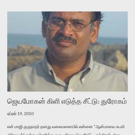
குசுகுசுத்துக் கொள்வோம். அடுத்த முறை வரும் போது மர்மம் விலகாமல்
அதிக ஆர்வமுடன் அவரை சூழ்ந்து கொள்வோம். அறிதல் மர்மத்தை
அதிகமாக்கும். கொல்லாது. ஒரு கனவை மீட்டெடுப்பதன் நோக்கம்
என்னவாக இருக்கும்? கவிதையின் அரூப இயக்கத்தை பொதுவயமாக
வடிக்க முயல்வதும் அதற்கே. கோயில் கருவறையின்
மென்வெளிச்சத்தில் நுண்பேசியின் படக்கருவியை இயக்கி சாத்தி
வைத்து விட்டு இயக்கத்தை அறிவோம். அறிதல் அபச்சாரமில்லை.
பயணப் படிமம் என்பது காக்னிடிவ் பொயடிக்ஸ் எனும் சமகால
விமர்சனத்தின் ஒரு முக்கிய கருவி. இக்கருவியை மனுஷ்யபுத்திரனின்
“காலை வணக்கங்கள்” எனும் ஒரு கவிதையில் சொருகப் போகிறோம்.
முதலில் கருவியை பழகுவோம். அன்றாட மொழியில் ஒன்று ம...
ஜெயமோகன் கிளி எடுத்த சீட்டு: துரோகம்
ஏப்ரல் 19, 2010
என் மாஜி குருநாதர் தனது வலைமனையில் என்னை “ஆன்மாவை கூவி
விற்றவன்” என்று வர்ணித்து ஒரு பதிவை வெளியிட்டிருக்கிறார். அது