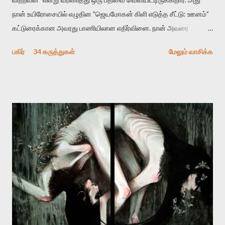
நான் உயிரோசையில் எழுதின ”ஜெயமோகன் கிளி எடுத்த சீட்டு: ஊனம்”
கட்டுரைக்கான அவரது பாணியிலான எதிர்வினை. நான் அவரை
விமர்சிக்க காரணமே எனது தன்னிரக்கம் என்கிறார். ஜெயமோகனின்
பகிர்
34 கருத்துகள்
மேலும் வாசிக்க
பதிவை படித்த நண்பர்கள் பலரும் அவருக்காக இரக்கப்பட்டார்கள்.
உதாரணமாக கல்லூரிப் பேராசிரியர் ஒருவர் என்பவர் சொன்னார்:
“ஜெயமோகன் இன்றோரு தனிநபராக உயிர்மை போன்றோரு பெரும்
அமைப்புக்கு எதிராக இயங்க வேண்டி உள்ளது. அந்த பதற்றத்தை அவர்
தனது இணையதளத்திலே தொடர்ந்து பதிவு செய்கிறார். உயிர்மை
இன்னும் சில வருடங்களுக்கு தனக்கு எதிராக எழுத்தாளர்களை ஏவி
விட்டபடி இருக்கும் என்று ஒரு அச்சத்தை வெளிப்படுத்தியபடி
இருக்கிறார். அவர் கடுமையான பாதுகாப்பின்மை மனநிலையில் உள்ளார்.
உயிர்மை அவரை தாக்க உத்தேசித்தாலும் இல்லை என்றாலும்
ஜெயமோகன் அந்த பிரமையால் தொடர்ந்து அச்சுறுத்தலுக்கு உள்ளாகி
உள்ளார். உங்களை பற்றின இந்த தாக்குதல் கூட இதன் வெளிப்பாடு தான்”.
உண்மையே! ராக்கி படத்தில் குத்துச்சண்டை வீரராக வரும் சில்வெஸ்டர்
ஓரிடத்தில் சொல்வார்: ...