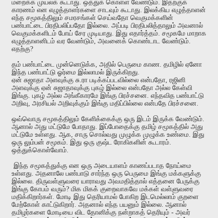
மறைக்க
முயலக்
கூடாது
.
ஒத்துக்
கொள்ள
வேண்டும்
.
இதற்குக்
காரணம்
என
எழுத்தாளர்களை
சாடவும்
கூடாது
.
இலக்கிய
எழுத்தாளன்
எந்த
சமூகத்திலும்
சமரசங்கள்
செய்வதோ
வெகுமக்களின்
பண்பாட்டை
பிரதிபலிப்பதோ
இல்லை
.
அப்படி
பிரதிபலித்தாலும்
அவனால்
வெகுமக்களிடம்
போய்
சேர
முடியாது
.
இது
எதார்த்தம்
.
சமூகமே
மாறாக
எழுத்தாளனிடம்
வர
வேண்டும்
,
அவனைக்
கொண்டாட
வேண்டும்
.
எதற்கு
?
தம்
பண்பாட்டை
முன்னெடுக்க
,
அதில்
பெருமை
காண
.
தமிழில்
ஏனோ
இந்த
பண்பாட்டு
ஓர்மை
இல்லாமல்
இருக்கிறது
.
ஏன்
சுஜாதா
அளவுக்கு
சு
.
ரா
படிக்கப்படவில்லை
என்பதோ
,
ரஜினி
அளவுக்கு
ஏன்
சுஜாதாவுக்கு
புகழ்
இல்லை
என்பதோ
அல்ல
கேள்வி
இங்கு
.
புகழ்
அல்ல
அங்கீகாரமே
இங்கு
பிரச்சனை
.
எந்தவித
பண்பாட்டு
அறிவு
,
அரசியல்
அறிவுக்கும்
இங்கு
மதிப்பில்லை
என்பதே
பிரச்சனை
.
ஒவ்வொரு
சமூகத்திலும்
கேளிக்கைக்கு
ஒரு
இடம்
இருக்க
வேண்டும்
.
ஆனால்
அது
மட்டுமே
போதாது
.
இப்போதைக்கு
தமிழ்
சமூகத்தில்
அது
மட்டுமே
உள்ளது
.
ஆக
,
சாரு
சொல்வது
முழுக்க
முழுக்க
உண்மை
.
இது
ஒரு
லும்பன்
சமூகம்
.
இது
ஒரு
குஷ்ட
ரோகிகளின்
கூடாரம்
.
ஒத்துக்கொள்வோம்
.
இந்த
சமூகத்துக்கு
என
ஒரு
அடையாளம்
காணப்படாத
நோய்மை
உள்ளது
.
அதனாலே
பண்பாடு
சார்ந்த
ஒரு
பெருமை
இங்கு
மக்களுக்கு
இல்லை
.
திருவள்ளுவரை
யாராவது
அவமதித்தால்
எத்தனை
பேருக்கு
இங்கு
கோபம்
வரும்
?
மிக
மிகக்
குறைவாகவே
மக்கள்
வள்ளுவரை
மதிக்கிறார்கள்
.
மோடி
இது
தெரியாமல்
போகிற
இடமெல்லாம்
குறளை
மேற்கோள்
காட்டுகிறார்
.
அதனால்
எந்த
பயனும்
இல்லை
.
ஆனால்
தமிழர்களை
மோடியை
விட
தோனிக்கு
நன்றாகத்
தெரியும்
-
அவர்