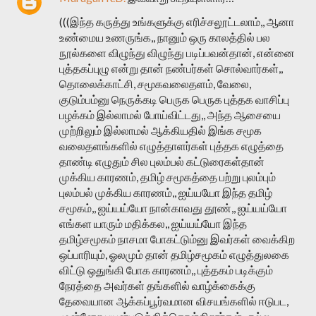
(((இந்த கருத்து உங்களுக்கு எரிச்சலூட்டலாம்,, ஆனா
உண்மைய உணருங்க,, நானும் ஒரு காலத்தில் பல
நூல்களை விழுந்து விழுந்து படிப்பவன்தான், என்னை
புத்தகப்புழு என்று தான் நண்பர்கள் சொல்வார்கள்,,
தொலைக்காட்சி, சமூகவலைதளம், வேலை,
குடும்பம்னு நெருக்கடி பெருக பெருக புத்தக வாசிப்பு
பழக்கம் இல்லாமல் போய்விட்டது,, அந்த ஆசையை
முற்றிலும் இல்லாமல் ஆக்கியதில் இங்க சமூக
வலைதளங்களில் எழுத்தாளர்கள் புத்தக எழுத்தை
தாண்டி எழுதும் சில புலம்பல் கட்டுரைகள்தான்
முக்கிய காரணம், தமிழ் சமூகத்தை பற்று புலம்பும்
புலம்பல் முக்கிய காரணம்,, ஐய்யயோ இந்த தமிழ்
சமூகம்,, ஐய்யய்யோ நான்காவது தூண்,, ஐய்யய்யோ
எங்கள யாரும் மதிக்கல,, ஐய்யய்யோ இந்த
தமிழ்சமூகம் நாசமா போகட்டும்னு இவர்கள் வைக்கிற
ஒப்பாரியும், ஓலமும் தான் தமிழ்சமூகம் எழுத்துலகை
விட்டு ஒதுங்கி போக காரணம்,, புத்தகம் படிக்கும்
நேரத்தை அவர்கள் தங்களில் வாழ்க்கைக்கு
தேவையான ஆக்கப்பூர்வமான விசயங்களில் ஈடுபட,