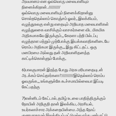
அவமானம் என ஒவ்வொரு மலையாளியும்
நினைக்கிறான். /////////
ஒவ்வொரு மலையாளியும் நினைக்கிறான்னு
சொல்றதெல்லாம் கொஞ்சம் ஓவர்,, இலக்கியம்,
எழுத்துஉலகு என்று எதையும் அறியாத மலையாளிகள்
எழுத்துலகை வாசிக்கும் வாசகர்களை விட மிகமிக
அதிகமாகவே இருக்கும்,,, கேரளா பற்றி பில்டப்பு
எழுத்தாள மற்றும் முற்போக்கு இயக்கவாதிகளிடையே
ரொம்ப அதிகமா இருக்கு,,, இது கிட்டதட்ட ஒரு
மனபிரமை அல்லது தன் அறிவாளிதனத்த
காட்டிக்கொள்ளும் போக்கு,
6)பாலகுமாரன் இறந்த போது அரசு மரியாதையுடன்
அடக்கம் செய்தார்களா?/////////இதெல்லாம் ரொம்ப
ஓவருங்க,,, உங்களுக்கே கூச்சமாயில்லையா இப்படி
கேட்பதற்கு
7)என்னிடம் கேட்டால், தமிழ் உடலை பாதித்திருக்கும்
நோயின் அறிகுறி தான் இலக்கிய, அரசியல்,
உயர்கலாச்சார அக்கறையின்மை. அந்த நோய்
குணமாகாமல் இலக்கியம் மட்டுமல்ல எந்த பண்பாட்டு