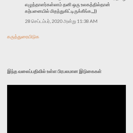
எழுத்தாளர்கள்லாம் தனி ஒரு உலகத்தில்தான்
கற்பனையில் மிதந்துகிட்டிருக்கீங்க,,,))
28 செப்டம்பர், 2020 அன்று 11:38 AM
கருத்துரையிடுக
இந்த வலைப்பதிவில் உள்ள பிரபலமான இடுகைகள்