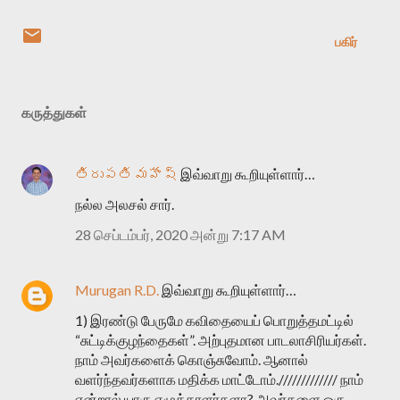
பகிர்
கருத்துகள்
తిరుపతి మహేష్
இவ்வாறு கூறியுள்ளார்…
நல்ல அலசல் சார்.
28 செப்டம்பர், 2020 அன்று 7:17 AM
Murugan R.D.
இவ்வாறு கூறியுள்ளார்…
1) இரண்டு பேருமே கவிதையைப் பொறுத்தமட்டில்
“சுட்டிக்குழந்தைகள்”. அற்புதமான பாடலாசிரியர்கள்.
நாம் அவர்களைக் கொஞ்சுவோம். ஆனால்
வளர்ந்தவர்களாக மதிக்க மாட்டோம்.///////////// நாம்
என்றால் யாரு எழுத்தாளர்களா? அவர்களை ஒரு