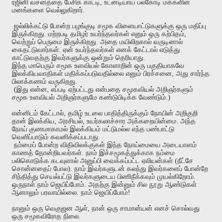
ரஜினி
வசனத்தை
பேசிக்
காட்டி
,
உடனடியாய்
பலகோடி
மக்களின்
மனங்களை
வெல்லுகிறார்
.
ஜல்லிக்கட்டு
போன்ற
பழங்குடி
சமூக
விளையாட்டுகளுக்கு
ஒரு
மதிப்பு
இருக்கிறது
.
மற்றபடி
தமிழர்
உயர்ந்தவர்கள்
எனும்
ஒரு
கற்பிதம்
,
வெற்றுப்
பெருமை
இருக்கிறது
.
அதை
மயிலிறகால்
வருடினால்
கைதட்டுவார்கள்
.
ஏன்
உயர்ந்தவர்கள்
எனக்
கேட்டால்
எடுத்து
காட்டுவதற்கு
இவர்களுக்கு
ஒன்றும்
தெரியாது
.
இந்த
மாபெரும்
சமூக
உளவியல்
கோளாறின்
ஒரு
பகுதியாகவே
இலக்கியவாதிகள்
மதிக்கப்படுவதில்லை
எனும்
பிரச்சனை
,
அது
சார்ந்த
பிலாக்கணம்
வருகிறது
.
(
இது
என்ன
,
எப்படி
ஏற்பட்டது
என்பதை
சமூகவியல்
அறிஞர்களும்
சமூக
உளவியல்
அறிஞர்களுமே
கண்டுபிடிக்க
வேண்டும்
.)
என்னிடம்
கேட்டால்
,
தமிழ்
உடலை
பாதித்திருக்கும்
நோயின்
அறிகுறி
தான்
இலக்கிய
,
அரசியல்
,
உயர்கலாச்சார
அக்கறையின்மை
.
அந்த
நோய்
குணமாகாமல்
இலக்கியம்
மட்டுமல்ல
எந்த
பண்பாட்டு
வெளிப்பாடும்
கவனிக்கப்படாது
.
நம்மைப்
போன்ற
விதிவிலக்குகள்
இந்த
நோய்மையை
அடையாளம்
காணத்
தோன்றியவர்கள்
.
நாம்
இச்சமூகத்துக்காக
நம்மை
பலிகொடுக்க
கடவுளால்
அனுப்பி
வைக்கப்பட்ட
ஏலியன்கள்
(
நீட்சே
சொன்னதைப்
போல
).
நாம்
இவர்களுடன்
கலந்து
இவர்களைப்
போன்றே
சிந்தித்து
செயல்பட்டு
இவர்களுடைய
பிணிநீக்கவும்
முயல்கிறோம்
.
ஒருநாள்
நாம்
ஜெயிப்போம்
.
அதற்கு
இன்னும்
சில
நூறு
ஆண்டுகள்
ஆனாலும்
பரவாயில்லை
.
நாம்
ஜெயிப்போம்
!
நானும்
ஒரு
வெகுஜன
ஆள்
,
நான்
ஒரு
சாமான்யன்
எனச்
சொல்வது
ஒரு
சமூகவிரோத
நிலை
.