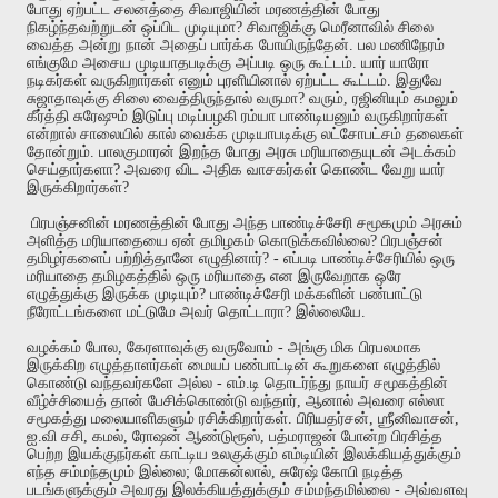
போது
ஏற்பட்ட
சலனத்தை
சிவாஜியின்
மரணத்தின்
போது
நிகழ்ந்தவற்றுடன்
ஒப்பிட
முடியுமா
?
சிவாஜிக்கு
மெரீனாவில்
சிலை
வைத்த
அன்று
நான்
அதைப்
பார்க்க
போயிருந்தேன்
.
பல
மணிநேரம்
எங்குமே
அசைய
முடியாதபடிக்கு
அப்படி
ஒரு
கூட்டம்
.
யார்
யாரோ
நடிகர்கள்
வருகிறார்கள்
எனும்
புரளியினால்
ஏற்பட்ட
கூட்டம்
.
இதுவே
சுஜாதாவுக்கு
சிலை
வைத்திருந்தால்
வருமா
?
வரும்
,
ரஜினியும்
கமலும்
கீர்த்தி
சுரேஷும்
இடுப்பு
மடிப்பழகி
ரம்யா
பாண்டியனும்
வருகிறார்கள்
என்றால்
சாலையில்
கால்
வைக்க
முடியாபடிக்கு
லட்சோபட்சம்
தலைகள்
தோன்றும்
.
பாலகுமாரன்
இறந்த
போது
அரசு
மரியாதையுடன்
அடக்கம்
செய்தார்களா
?
அவரை
விட
அதிக
வாசகர்கள்
கொண்ட
வேறு
யார்
இருக்கிறார்கள்
?
பிரபஞ்சனின்
மரணத்தின்
போது
அந்த
பாண்டிச்சேரி
சமூகமும்
அரசும்
அளித்த
மரியாதையை
ஏன்
தமிழகம்
கொடுக்கவில்லை
?
பிரபஞ்சன்
தமிழர்களைப்
பற்றித்தானே
எழுதினார்
? -
எப்படி
பாண்டிச்சேரியில்
ஒரு
மரியாதை
தமிழகத்தில்
ஒரு
மரியாதை
என
இருவேறாக
ஒரே
எழுத்துக்கு
இருக்க
முடியும்
?
பாண்டிச்சேரி
மக்களின்
பண்பாட்டு
நீரோட்டங்களை
மட்டுமே
அவர்
தொட்டாரா
?
இல்லையே
.
வழக்கம்
போல
,
கேரளாவுக்கு
வருவோம்
-
அங்கு
மிக
பிரபலமாக
இருக்கிற
எழுத்தாளர்கள்
மையப்
பண்பாட்டின்
கூறுகளை
எழுத்தில்
கொண்டு
வந்தவர்களே
அல்ல
-
எம்
.
டி
தொடர்ந்து
நாயர்
சமூகத்தின்
வீழ்ச்சியைத்
தான்
பேசிக்கொண்டு
வந்தார்
,
ஆனால்
அவரை
எல்லா
சமூகத்து
மலையாளிகளும்
ரசிக்கிறார்கள்
.
பிரியதர்சன்
,
ஶ்ரீனிவாசன்
,
ஐ
.
வி
சசி
,
கமல்
,
ரோஷன்
ஆண்டுரூஸ்
,
பத்மராஜன்
போன்ற
பிரசித்த
பெற்ற
இயக்குநர்கள்
காட்டிய
உலகுக்கும்
எம்டியின்
இலக்கியத்துக்கும்
எந்த
சம்மந்தமும்
இல்லை
;
மோகன்லால்
,
சுரேஷ்
கோபி
நடித்த
படங்களுக்கும்
அவரது
இலக்கியத்துக்கும்
சம்மந்தமில்லை
-
அவ்வளவு