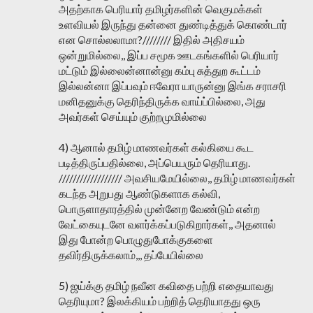
அதற்காக பெரியார் தமிழர்களின் வெகுமக்கள்
உளவியல் இருந்து தன்னை துண்டித்துக் கொண்டார்
என சொல்லலாமா?//////// இதில் அதிசயம்
ஒன்றுமில்லை,, இப்ப சமூக ஊடகங்களில் பெரியார்
மட்டும் இல்லைன்னான்னு கம்பு சுத்துற கூட்டம்
இல்லன்னா இப்பவும் ஈவேரா யாருன்னு இங்க சராசரி
மனிதனுக்கு தெரிந்திருக்க வாய்ப்பில்லை, அது
அவர்கள் செய்யும் குற்றமுமில்லை
4) ஆனால் தமிழ் மாணவர்கள் கல்கியை கூட
படித்திருப்பதில்லை, அப்பெயரும் தெரியாது.
////////////////// அவசியமேயில்லை,, தமிழ் மாணவர்கள்
கடந்த அறுபது ஆண்டுகளாக கல்வி,
பொருளாதாரத்தில் முன்னேற வேண்டும் என்ற
வேட்கையுடனே வளர்க்கப்படுகிறார்கள்,, அதனால்
இது போன்ற பொழுதுபோக்குகளை
தவிர்திருக்கலாம்,,, தப்பேயில்லை
5) ஜய்க்கு தமிழ் நவீன கவிதை பற்றி எதையாவது
தெரியுமா? இலக்கியம் பற்றித் தெரியாதது ஒரு