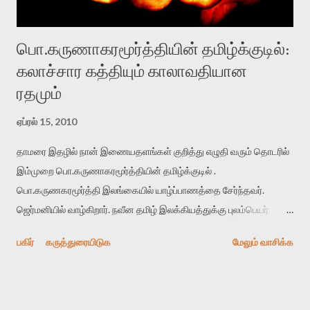
ஐயாயிரத்தில் இருந்து பத்தாயிரம் வரை மாதம...
பொ.கருணாகரமூர்த்தியின் தமிழ்க்குடில்:
கலாச்சார கத்தியும் காலாவதியான
ரதமும்
ஏப்ரல் 15, 2010
தாமரை இதழில் நான் இணையதளங்கள் குறித்து எழுதி வரும் தொடரில்
இம்முறை பொ.கருணாகரமூர்த்தியின் தமிழ்க்குடில் .
பொ.கருணகரமூர்த்தி இலங்கையில் யாழ்ப்பாணத்தை சேர்ந்தவர்.
ஜெர்மனியில் வாழ்கிறார். நவீன தமிழ் இலக்கியத்துக்கு புலம்பெயர்
எழுத்தாளர்கள் தரும் கொடை வெவ்வேறு கலாச்சார சூழல்களில்
பகிர்
கருத்துரையிடுக
மேலும் வாசிக்க
வாழ்ந்து பெற்ற ஒரு புது பரிமாணமே ஆகும். இவர்களில்
மு.கருணாகரமூர்த்தி முக்கியமானவர். அ.முத்துலிங்கத்தை போன்று
பழந்தமிழ் ஆர்வமும், எள்ளல் நடையும் கொண்டவர். இவரது
குறுநாவல்கள் தொகுப்பான “ஒரு அகதி உருவாகும் நேரம்” பரவலான