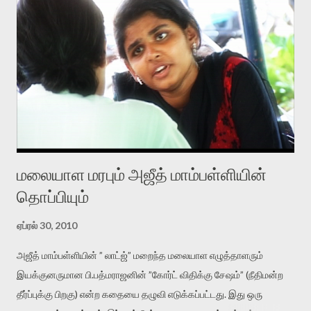
மலையாள மரபும் அஜீத் மாம்பள்ளியின்
தொப்பியும்
ஏப்ரல் 30, 2010
அஜீத் மாம்பள்ளியின் ” லாட்ஜ்” மறைந்த மலையாள எழுத்தாளரும்
இயக்குனருமான பி.பத்மராஜனின் ”கோர்ட் விதிக்கு சேஷம்” (நீதிமன்ற
தீர்ப்புக்கு பிறகு) என்ற கதையை தழுவி எடுக்கப்பட்டது. இது ஒரு