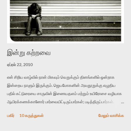
இன்று கற்றவை
ஏப்ரல் 22, 2010
என் சிறிய வாழ்வில் நான் மிகவும் வெறுக்கும் தினங்களில் ஒன்றாக
இன்றைய நாளும் இருக்கும். ஜெயமோகனின் அவதூறுக்கு எழுதிய
பதில் கட்டுரையை சாருவின் இணையதளம் மற்றும் உயிரோசை வழியாக
ஆயிரக்கணக்கானோர் பார்வையிட்டிருப்பார்கள்; படித்திருப்பார்கள்.
அவர்களில் ஒரு சிலர் பரிகாச பின்னூட்டங்கள் வழியாக என்னை
பகிர்
10 கருத்துகள்
மேலும் வாசிக்க
சீண்டினார்கள். கடந்த ஒருவாரமாக கடுமையான அலுவலக பணி. காலை
எட்டு மணிக்கு சென்று பத்து மணிக்கு தான் வீடு திரும்பினேன். அங்கு