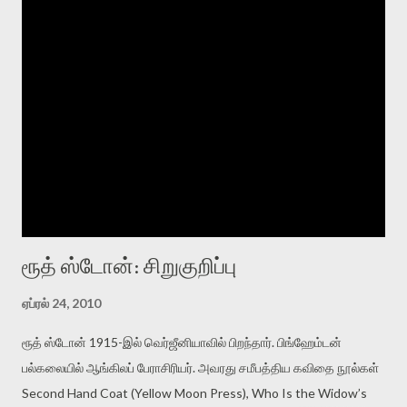
பேசவும் தெரிந்தவன் மூன்றாமவன் புலிகளின் அங்கீகாரமற்ற
தகவல்களஞ்சியம், கூட்டியும் குறைத்தும் பலவாறாக புலி
எண்ணிக்கையே வெளியிடுவதே புலி இனத்தை காப்பாற்ற நல்ல வழி
என்று நம்புபவன் முதலாதவன் ... இரண்டாதவன் ... மூன்றாதவன் ...
குறித்து மேலும் எந்த தகவலும் இல்லை அவர்கள் அசல் புலியை பார்க்க
போனார்கள் என்பதைத் தவிர மிருகக் காட்சி சாலையிலிருந்து திரும்பின
முதல் மற்றும் இரண்டாமவனுக்கு பின்னால் குதத்தில் புலி வால் ஆடியது
புலியை மிக நெருங்கி பேசியதால் அது பரிசளித்தது என்று ...
ரூத் ஸ்டோன்: சிறுகுறிப்பு
ஏப்ரல் 24, 2010
ரூத் ஸ்டோன் 1915-இல் வெர்ஜீனியாவில் பிறந்தார். பிங்ஹேம்டன்
பல்கலையில் ஆங்கிலப் பேராசிரியர். அவரது சமீபத்திய கவிதை நூல்கள்
Second Hand Coat (Yellow Moon Press), Who Is the Widow’s