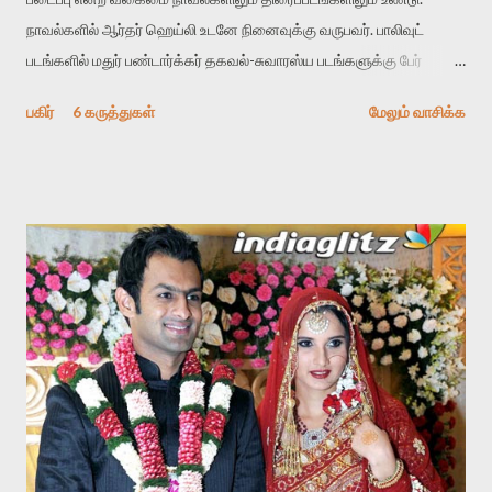
நாவல்களில் ஆர்தர் ஹெய்லி உடனே நினைவுக்கு வருபவர். பாலிவுட்
படங்களில் மதுர் பண்டார்க்கர் தகவல்-சுவாரஸ்ய படங்களுக்கு பேர்
போனவர். உதாரணமாக ”சாந்தினி பார்” மதுக்கூட நடனப்பெண்ணின்
பகிர்
6 கருத்துகள்
மேலும் வாசிக்க
வாழ்க்கையை சொன்னது. ”பேஜ் 3” மேல்தட்டு மக்களின் உள்ளீடற்ற
பாசாங்கு வாழ்க்கை. ”கார்ப்பரேட்” தனியார் நிறுவனங்களின் இரக்கமற்ற
அரசியல். ”டிராபிக் சிக்னல்” பிச்சைக்காரர்களின் சில்லரைகள் நாட்டின்
அதிகார வர்க்கத்தையே இயக்குவது குறித்தது. ”பேஷன்” மாடல்
பெண்களின் நிரந்தரமற்ற பணி நிலை ஏமாற்றங்கள் மற்றும் சறுக்கல்கள்.
இத்தகைய தகவல்சார் படங்களின் முக்கிய பண்பு தகவல் செறிவே
அவற்றின் சுவாரஸ்யமாக இருப்பது. இந்த பாணி படங்களில் இரண்டு
வகை. ஒன்று தகவல்களின் வலிமையால் நிற்கும் படம். இது பலவீனமான
திரைக்கதை கொண்டிருக்கும். எந்த உள்ளார்ந்த தேடலும் இருக்காது.
மதுர் பண்டார்க்கரின் ”டிராபிக் சிக்னல்” தவிர்த்த பிற படங்கள்
அத்தனையும் இந்த வகையறா. இயக்குனரின் அவதானிப்புகளும்
தரிசனமும் ஒரு தகவல்-சார் படத்தை மேம்பட்ட தளத்துக்கு கொண...