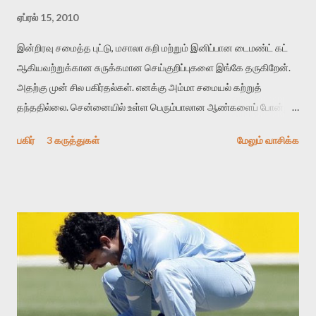
ஏப்ரல் 15, 2010
இன்றிரவு சமைத்த புட்டு, மசாலா கறி மற்றும் இனிப்பான டைமண்ட் கட்
ஆகியவற்றுக்கான சுருக்கமான செய்குறிப்புகளை இங்கே தருகிறேன்.
அதற்கு முன் சில பகிர்தல்கள். எனக்கு அம்மா சமையல் கற்றுத்
தந்ததில்லை. சென்னையில் உள்ள பெரும்பாலான ஆண்களைப் போன்று
நாவின் சுவைக் குறிப்புகள் மற்றும் இளமை நினைவுகளின்
பகிர்
3 கருத்துகள்
மேலும் வாசிக்க
வழிகாட்டலுடனே சமைக்க ஆரம்பித்தேன். இவை மிக எளிதானவை.
இம்மூன்றையும் முடிக்க எனக்கு ஒன்றரை மணி நேரம் பிடித்தது.
பரிச்சயமுள்ளவர்கள் மேலும் சீக்கிரமாகவே இவற்றை தயாரித்து
விடலாம். சமையலில் வேகத்தையும், சுவையின் தரத்தையும் தக்க
வைப்பதே நிஜமான சாமர்த்தியம். முதலில் புட்டு. சிலர் குக்கரிலே புட்டு
செய்வதாக அறிகிறேன். நான் பூட்டுக் குழலில் தான் இதுவரை முயன்று
வந்துள்ளது. கடையில் கிடைக்கும் உடனடி புட்டு மாவைத்தான்
பயன்படுத்துகிறேன். இதில் நிறுவனத்தை பொறுத்து சுவை, குறிப்பாய்
பதார்த்தத்தின் மென்மை, மாறுபடுகிறது. சம்பா மற்றும் வெள்ளை