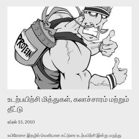
கொண்டே போகிறது. உசுப்பேற்றப்பட்ட வீமன் தன் புஜபலத்தை
பிரயோகித்து முக்கி முனகி தூக்குகிறான். ஆனால் வால் ஒரு வீழ்ந்த
மாபெரும் அடிமரம் போல் அசையாது கிடக்கிறது. அதன் பிரம்மாண்டம்
முன் வீமன் திகைக்கிறான். சோர்ந்து தோள் துவண்டு அகந்தை அழிய
மண்டியிடுகிறான். அந்த குரங்கு நான் தான் அனுமான் என்று
வெளிப்படுத்தி விட்டு ” ரொம்ப வாலாட்டாதே” என்று தம்பியை கண்டித்து
அணைக்கிறது. இந்த சுவாரஸ்யமான கதையின் சினிமாத்தனத்தை
தவிர்த்து பார்த்தால் அது ஸ்ரீசாந்தின் நிலைமைக்கு நன்கு
பொருந்துவதை காணலாம்.
உடற்பயிற்சி மித்துகள், கலாச்சாரம் மற்றும்
தீட்டு
ஏப்ரல் 15, 2010
உயிரோசை இதழில் வெளியான கட்டுரை உடற்பயிற்சி இன்று மருந்து