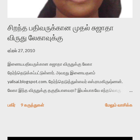
சிறந்த பதிவருக்கான முதல் சுஜாதா
விருது லேகாவுக்கு
ஏப்ரல் 27, 2010
இணையபதிவருக்கான சுஜாதா விருதுக்கு லேகா
தேர்ந்தெடுக்கப்பட்டுள்ளார். அவரது இணையதளம்
yalisai.blogspot.com. தேர்ந்தெடுத்துள்ளவர் எஸ்.ராமகிருஷ்ணன்.
லேகா இந்த விருதுக்கு தகுதியானவரா? இயல்பாகவே எந்தவொரு
விருதின் போதும் எழுப்பப்படும் இந்த கேள்வி எப்போதும் போலவே இங்கும்
பகிர்
9 கருத்துகள்
மேலும் வாசிக்க
அனாவசியமானதே. தீர்ப்பை விமர்சிப்பதை விட நாம் லேகாவின்
தளத்தை ஆய்ந்து விமர்சிக்கலாம். எஸ்.ராவுக்கு தமிழ்ப்பதிவர்களின்
எழுத்து உத்தேசம் குறித்து என்றுமே ஒரு எதிர்மறை விமர்சனம் உண்டு
என்று ஊகிக்கிறேன். அவருக்கு இப்போட்டியில் பங்குபெறுவதற்காக