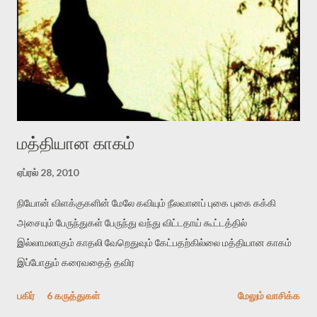
அபிமானத்துக்கு பங்கம் விளைவிக்க மாட்டார். கடுமையான மன
உளைச்சலுக்கு பிறகு நீண்ட காலம் தயங்கிய பின்னரே அவர்கள் நீதி நாடி
வருகிறார்கள். அவரிடம் ஆதாரம் கேட்பது மேலும் அவமானிப்பது
போன்றதாகும்”. இந்த தீர்ப்பு கரநாடகாவில் இரு கல்வியறிவற்ற
சகோதரிகள் வன்புணர்ச்சிக்கு உள்ளாக்கப்பட்ட வழக்கு ஒன்றி...
மத்தியான காகம்
ஏப்ரல் 28, 2010
நியோன் விளக்குகளின் மேலே கவியும் நீலவானப் புகை புகை கக்கி
அசையும் பேருந்துகள் பேருந்து வந்து விட்டதாய் கூட்டத்தில்
இல்லாமலாகும் காதலி வேறெதுவும் கேட்பதற்கில்லை மத்தியான காகம்
இப்போதும் கரைவதைத் தவிர
பகிர்
6 கருத்துகள்
மேலும் வாசிக்க