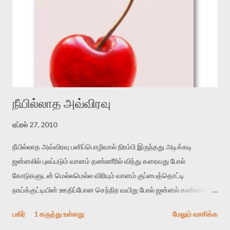
நீயில்லாத அவ்விரவு
ஏப்ரல் 27, 2010
நீயில்லாத அவ்விரவு பனிப்பொழிவால் நிரம்பி இருந்தது அடிக்கடி
ஜன்னலில் புலப்படும் வானம் தண்ணீரில் விந்து கரைவது போல்
கோடுகளுடன் மெல்லமெல்ல விரியும் வானம் குப்பைத்தொட்டி
நாய்க்குட்டியின் ஊதிப்போன செந்நிற வயிறு போல் ஜன்னல் கண்ணாடி
எங்கும் கோடுகள் நீட்டி இணையும் ரத்தம் ஜன்னல் கண்ணாடி
பகிர்
1 கருத்து உள்ளது
மேலும் வாசிக்க
குருடாகிறது கனிந்த மாம்பழம் ஒன்று மஞ்சளாய் ஜன்னல் மேல் வழிந்து