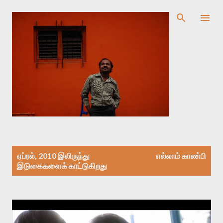
முதன்மை உள்ளடக்கத்திற்குச் செல்
இ
ஏப்ரல், 2010 இலிருந்து
எல்லாம் காண்பி
டு
இடுகைகளைக் காட்டுகிறது
கை
க
ள்