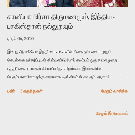
சானியா மிர்சா திருமணமும், இந்திய-
பாகிஸ்தான் நல்லுறவும்
ஏப்ரல் 06, 2010
இன்று ஆங்கிலோ-இந்தி ஊடகங்களில் மிகை ஒப்பனை மற்றும்
செயற்கை உச்சரிப்புடன் சிள்வண்டு போல் சலம்பும் ஒரு தலைமுறை
பத்திரிகையாளர்கள் கிளம்பியிருக்கிறார்கள். இவர்களில்
பெரும்பாலானோருக்கு சரளமாக ஆங்கிலம் பேசவரும், ஆனால்
சாமர்த்தியமாக எழுதவோ நுட்பமாக யோசிக்கவோ வராது. எளிய
பகிர்
3 கருத்துகள்
மேலும் வாசிக்க
வாழ்வியல் அனுபவங்கள் கூட இவர்களுக்கு இல்லையா என்ற எண்ண
வைக்கும் படி இவர்களின் நடவடிக்கைகள் மற்றும் பேச்சு இருக்கும்.
உதாரணமாக மும்பை தீவிரவாத தாக்குதலின் போது சபீனா சேகல் என்ற
மேலும் இடுகைகள்
டைம் ஆப் இந்தியா பத்திரிகையாளர் காணாமல் போனார். இதிலிருந்து
அவர் இறந்து போனதாக செய்தி உறுதியாகும் வரை NDTV