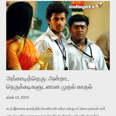
கவனிப்பை பெற்றது. ”கிழக்கு நோக்கி சில மேகங்கள்”,
”அவளுக்கென்று ஒரு குடில்”, ”கூடு கலைதல்” ஆகிய சிறுகதைத்
தொகுப்புகளுடன், ”பெர்லின் இரவுகள்” என்ற கட்டுரை நூலையும்
வெளியிட்டுள்ளார். கருணாவின் இணையப்பக்கம்: தமிழ்க்குடில்
வலைப்பூ முகவரி: http://karunah.blogspot.com
கருணாகரமூர்த்தியின் இந்த வலைப்பூவில் கட்டுரைகள், கவிதை மற்றும்
புனைவுகள் சேர்த்து 23 படைப்புகள் உள்ளன. ஆயிரக்கணக்கில்
பக்கங்கள் தொடர்ச்சியாக எழுதப்படும் வலைப்பூக்களின் உலகில் இது
குறைவுதான். ஆனால் கருணாவின் எழுத்து செறிவும் தீவிரமும்
கொண்டது என...
அங்காடித்தெரு: அன்றாட
நெருக்கடிகளுடனான முதல் காதல்
ஏப்ரல் 12, 2010
கூடு இணையதளத்தில் வெளியாகி உள்ள எனது கட்டுரை தகவல்-சார்
படைப்பு என்ற வகைமை நாவல்களிலும் திரைப்படங்களிலும் உண்டு.