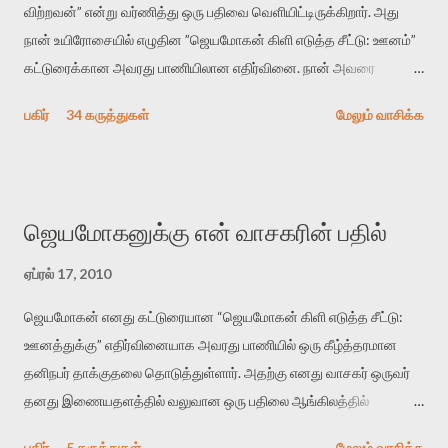
விற்றவன்” என்று வர்ணித்து ஒரு பதிவை வெளியிட்டிருக்கிறார். அது
நான் உயிரோசையில் எழுதின ”ஜெயமோகன் கிளி எடுத்த சீட்டு: ஊனம்”
கட்டுரைக்கான அவரது பாணியிலான எதிர்வினை. நான் அவரை
விமர்சிக்க காரணமே எனது தன்னிரக்கம் என்கிறார். ஜெயமோகனின்
பகிர்
34 கருத்துகள்
மேலும் வாசிக்க
பதிவை படித்த நண்பர்கள் பலரும் அவருக்காக இரக்கப்பட்டார்கள்.
உதாரணமாக கல்லூரிப் பேராசிரியர் ஒருவர் என்பவர் சொன்னார்:
“ஜெயமோகன் இன்றோரு தனிநபராக உயிர்மை போன்றோரு பெரும்
அமைப்புக்கு எதிராக இயங்க வேண்டி உள்ளது. அந்த பதற்றத்தை அவர்
ஜெயமோகனுக்கு என் வாசகரின் பதில்
தனது இணையதளத்திலே தொடர்ந்து பதிவு செய்கிறார். உயிர்மை
இன்னும் சில வருடங்களுக்கு தனக்கு எதிராக எழுத்தாளர்களை ஏவி
ஏப்ரல் 17, 2010
விட்டபடி இருக்கும் என்று ஒரு அச்சத்தை வெளிப்படுத்தியபடி
ஜெயமோகன் எனது கட்டுரையான “ஜெயமோகன் கிளி எடுத்த சீட்டு:
இருக்கிறார். அவர் கடுமையான பாதுகாப்பின்மை மனநிலையில் உள்ளார்.
ஊனத்துக்கு” எதிர்வினையாக அவரது பாணியில் ஒரு கீழ்த்தரமான
உயிர்மை அவரை தாக்க உத்தேசித்தாலும் இல்லை என்றாலும்
தனிநபர் தாக்குதலை தொடுத்துள்ளார். அதற்கு எனது வாசகர் ஒருவர்
ஜெயமோகன் அந்த பிரமையால் தொடர்ந்து அச்சுறுத்தலுக்கு உள்ளாகி
தனது இணையதளத்தில் வலுவான ஒரு பதிலை ஆங்கிலத்தில்
உள்ளார். உங்களை பற்றின இந்த தாக்குதல் கூட இதன் வெளிப்பாடு தான்”.
அளித்துள்ளார்.
உண்மையே! ராக்கி படத்தில் குத்துச்சண்டை வீரராக வரும் சில்வெஸ்டர்
பகிர்
5 கருத்துகள்
மேலும் வாசிக்க