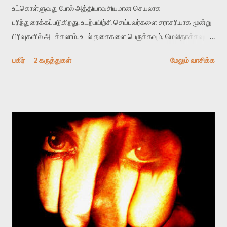
உட்கொள்ளுவது போல் அத்தியாவசியமான செயலாக
பரிந்துரைக்கப்படுகிறது. உடற்பயிற்சி செய்பவர்களை சராசரியாக மூன்று
பிரிவுகளில் அடக்கலாம். உடல் தசைகளை பெருக்கவும், மெலிதாக்கவும்
விழையும் பதின்பருவ இளைஞ, இளைஞிகள். தொப்பையை குறைக்க
பகிர்
2 கருத்துகள்
மேலும் வாசிக்க
டிரட் மில் ஓடும் மத்திய வயதினர். இவர்களில் பெண்கள் அதிகம்.
முப்பதில் திருமணம் செய்ய முனையும் சமகால தலைமுறையின்
வேலைக்கு செல்லும் பெண்கள். இவர்கள் உடல் பருமனை குறைக்க
அதிநவீன உடற்பயிற்சி நிறுவனங்களை பரவலாக நாடுகின்றனர்.
மூன்றாவதாக, நாற்பது வயதுக்கு மேல் ரத்தகொழுப்பு, சர்க்கரை,
மாரடைப்பு போன்ற உபாதைகளை கட்டுப்படுத்த மருத்துவமனைகளில்
இருந்து மிரட்சி கலையாமல் நேரடியாக உடற்பயிற்சி நிறுவனங்களுக்கு
அனுப்பப்படுபவர்கள். இவர்களுக்காக பெரும்பாலான மேல்தட்டு
உடற்பயிற்சி நிறுவனங்களில் பொது நலம், எடை குறைப்பு மற்றும் உடல்
கோளாறு கட்டுப்படுத்தல் என்று பயிற்சி திட்ட வகைமைகள்
வைத்திருக்கிறார்கள். இம்மூன்றுக்கும் அதனதன் வரிசைப்படி கட்டணம்
அதிகம். சராசரியாக இந்த அதிநவீன குளிரூட்டப்பட்ட ஜிம்கள்