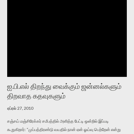
அனுப்பப்பட்ட வலைப்பக்கங்கள் பெரும்பாலானவை வழக்கமான
ஜனரஞ்சக பத்திரிகைகளை ஈ அடித்த கேளிக்கை எழுத்துக்களாகவே
இருந்திருக்கும். இதுவும் ஊகமே. (நான் பங்குபெற இல்லை. விருதை விட
பெரிய அங்கீகாரம் உயிர்மையில் எழுதுவது தான்). இந்த
போட்டியாளர்களில் மாற்று சினிமா மற்றும் தீவிர இலக்கியம் பற்றி
நிறையவே எழுதி உள்ள லேகாவை தேர்ந்தெடுத்ததன் மூலம் எஸ்.ரா
பதிவர் உலகத்துக்கு ஒரு சேதி விடுக்கிறார் என்றும் எடுத்துக்
கொள்ளலாம். லேகாவின் யாழிசை தளம் எனக்கு முன்பாகவே பரிச்சயம்
உண்டு. எஸ்.ரா சொலவது போல் லேகாவின் வாசிப்பு ...
ஐ.பி.எல் திறந்து வைக்கும் ஜன்னல்களும்
திறவாத கதவுகளும்
ஏப்ரல் 27, 2010
சஞ்சய் மஞ்சிரேக்கர் சமீபத்தில் அளித்த பேட்டி ஒன்றில் இப்படி
கூறுகிறார்: “முப்பத்திரண்டு வயதில் நான் ஏன் ஓய்வு பெற்றேன் என்று