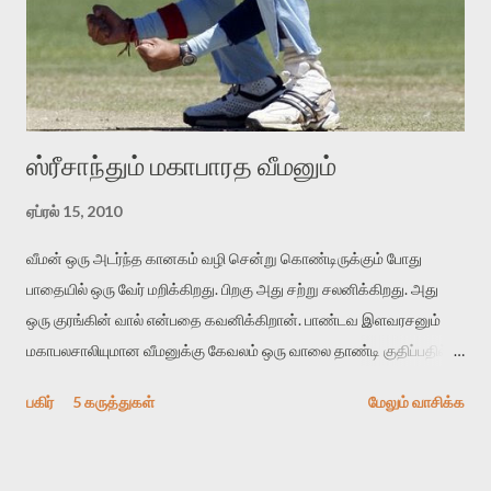
மாவுகள் கிடைக்கின்றன. தேர்வு உங்களது. தேவையுள்ள் பொருட்கள்
புட்டு மாவு தேங்காய் துருவல் உப்பு லேசான வெந்நீர் ஒரு பாக்கெட் மாவு
மூன்று பேருக்கு போதுமானதாக இருக்கும். தேவையான அளவில்
எடுத்து...
ஸ்ரீசாந்தும் மகாபாரத வீமனும்
ஏப்ரல் 15, 2010
வீமன் ஒரு அடர்ந்த கானகம் வழி சென்று கொண்டிருக்கும் போது
பாதையில் ஒரு வேர் மறிக்கிறது. பிறகு அது சற்று சலனிக்கிறது. அது
ஒரு குரங்கின் வால் என்பதை கவனிக்கிறான். பாண்டவ இளவரசனும்
மகாபலசாலியுமான வீமனுக்கு கேவலம் ஒரு வாலை தாண்டி குதிப்பதில்
உடன்பாடில்லை. ”ஏ குரங்கே வாலைத் தள்ளிப் போடு” என்று
பகிர்
5 கருத்துகள்
மேலும் வாசிக்க
ஆணையிடுகிறான். கண்விழித்துப் பார்க்கும் குரங்கு அவனை
பொருட்படுத்த மறுக்கிறது. சினங்கொண்ட வீமன் தன் கதையால் வாலை
நிமிண்டி போட பார்க்கிறான். நகர மாட்டேன் என்கிறது. வால் வளர்ந்து