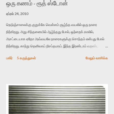
ஒரு கணம் - ரூத் ஸ்டோன்
ஏப்ரல் 24, 2010
நெடுஞ்சாலைக்கு குறுக்கே வெள்ளம் சூழ்ந்த வயலில் ஒரு நாரை
நிற்கிறது. அது சிந்தனையில் ஆழ்ந்தது போல், ஒற்றைக் காலில்,
அசட்டையாக ஏதோ அவ்வயலே நாரைகளுக்கு சொந்தம் என்பது போல்
நிற்கிறது. காற்று தெளிவாய் நிசப்தமாய். இந்த இரண்டாம் வறண்ட
நாளில் பனி உருகுகிறது. அம்மாவும் மகளும், நாம் வாகன
பகிர்
5 கருத்துகள்
மேலும் வாசிக்க
நிறுத்துமிடத்தில் டோனட்ஸ் மற்றும் காபியுடன் அமர்ந்துள்ளோம். நாம்
மௌனமாக உள்ளோம். ஒரு கணத்திற்கு நம்மிடையே உள்ள சுவர்
பிரபஞ்சத்திற்கு திறக்கிறது; பிறகு மூடுகிறது. மேலும் நீ தொடர்ந்து
சொல்கிறாய் உனக்கு என் வாழ்வை திரும்ப வாழ வேண்டாம். நன்றி: The
Best American Poetry 1999 ரூத் ஸ்டோன்: சிறுகுறிப்பு