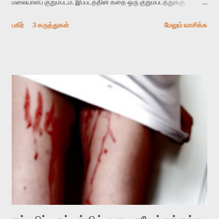
மலையாளப் குறும்படம். இப்படத்தின் கதை ஒரு குறும்படத்துக்கு
சிக்கலானது. ஆனால் அஜீத் மாம்பள்ளி மிக சாமர்த்தியமாகவும்,
பகிர்
3 கருத்துகள்
மேலும் வாசிக்க
திறமையாகவும் கதைசொல்லலை கையாண்டுள்ளார். உதாரணமாக
இக்கதை ஆரம்பத்தில் ஒரு ஆசாரியான காதலனை நமக்கு
அறிமுகப்படுத்தி அவனை சுற்றியே மையம் கொள்கிறது. எளிய மனம்
கொண்ட பத்தாம்பசலி அவன். ஒரு கொலைக் குற்றத்தில் வீணாக மாட்டி
சிறைக்கு செல்கிறான். இந்த அநீதியை தான் கதை பேசப் போகிறது
என்று நீங்கள் நினைத்தால் கதாநாயகி அறிமுகமாகி கதை ஓட்டத்தை
தன் பக்கம் திருப்பிக் கொள்கிறாள். அவள் பாலியல் ஒழுக்கங்களுக்கு
கட்டுப்படாதவள். “உலகின் மாபெரும் உணர்ச்சி பசி எனப்படுகிறது. அது
உண்மையல்ல. உலகில் இரு உணர்வுகள் உள்ளன. ஒன்று சுகம். மற்றொன்று
துக்கம்.” என்கிறாள். ஏறத்தாழ பத்மராஜனின் பெண் பாத்திரங்கள் இப்படி
பாலியல் ஒழுக்கங்களை மீறி எழ எத்தனிப்பவர்களே. அவர்கள்
ஆண்மையின் அதிகார தழலுக்குள் விழுந்து விடாமல் இருப்பதில் மிக
கவனமானவர்...