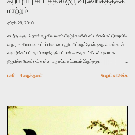
கற்பழிப்பு சட்டத்தில் ஒரு வரவேற்கத்தக்க
மாற்றம்
ஏப்ரல் 28, 2010
கடந்த வருடம் நான் எழுதிய மனம் பிறழ்ந்தவரின் சட்டங்கள் கட்டுரையில்
ஒரு முக்கியமான சட்டப்பிழையை குறிப்பிட்டிருந்தேன். ஒரு பெண் தான்
கற்பழிக்கப்பட்டதாய் வழக்கு போட்டால் அதை சாட்சிகள் மூலமாக
நீரூபிக்க வேண்டும் என்றொரு சட்ட கட்டாயம் இருந்தது.
கற்பழிப்பாளர்கள் பொதுவெளியில் குற்றத்தை பொதுவாக நிகழ்த்துவது
பகிர்
4 கருத்துகள்
மேலும் வாசிக்க
இல்லை என்பதே இந்த முறைமையை அபத்தமானது ஆக்குகிறது.
தற்போது இந்த அசட்டு சட்ட நிபந்தனையில் ஒரு மாற்றத்தை கொண்டு
வந்துள்ளனர் நீதிபதிகளான பி.சதாசிவம் மற்றும் ஆர்.எம் லோதா.
கற்பழிக்கப்பட்ட பெண் கல்வியறிவு அற்றவர் என்ற பட்சத்தில் அவரது
குற்றசாட்டை வெளிசாட்சியம் ஏதும் இன்றி நீதிமன்றம் ஏற்க வேண்டும்
என்பதே அவர்களின் சமீபத்திய தீர்ப்பு. அவர்கள் இதற்கு கூறியுள்ள
காரணம்: ”குற்றம் சாட்டும் எந்த பெண்ணும் பொய் சொல்லி தன் சுய-