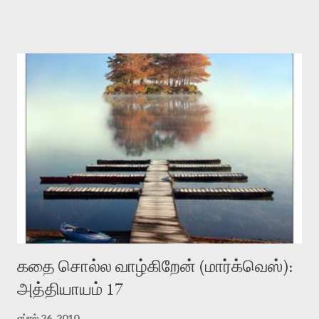
பின் திறக்கும் பக்கத்தில் ஒரு பெட்டி தோன்றும். அதில் நீங்கள் unicode-
இல் தமிழ் எழுதலாம். அல்லது ஏற்கனவே உங்களிடம் இணையம், pdf,
word-இல் உள்ள பிரதிகளை copy-paste கூட செய்யலாம். இந்த
மென்பொருள் அதை ஒரு ஒலிக் கோப்பாக மாற்றி தருகிறது. இந்த
மென்பொருளின் பயன்கள் என்ன? தமிழ் கேட்டு புரிய முடிகிற ஆனால்
வாசிக்க தெரியாத இளந்தலைமுறையினரில் ஒரு பகுதியினருக்கு
வாசிப்பை எளிதாக்கும். எழுத்தாளர்களுக்கு தங்களின் நீளமான
பிரதிகளை edit செய்வது எளிதாகும். வாசிக்க களைப்பான
பொழுதுகளில், பயணங்களில், நீண்ட வரிசைகளில் காத்திருக்கையில்,
யாராவது மொக்கை போட வரும் போது இதனை கேட்பது நலம் பயக்கும்.
அனுகூலம்? பொதுவாக ஆங்கில text-to-read மென்பொருட்களில்
கணினி குரல் தான் பதியப்பட்டிருக்கும். க...
கதை சொல்ல வாழ்கிறேன் (மார்க்வெஸ்):
அத்தியாயம் 17
ஏப்ரல் 26, 2010