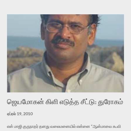
துறைத்தலைவரும், உபதலைவரும் தந்த அவமானங்களும், காயங்களும்
ஏராளம். என்ன செய்தாலும் வாங்கிக் கட்டிக் கொண்டிருந்தேன். பிறகு
ஜெயமோகன் நான் சற்றும் எதிர்பாராமல் தனிப்ட்ட என் குறையை சுட்டிக்
காட்டி தாக்கினார். அவர் என்னை கண்டிப்பார் என்று எதிர்பார்த்தேன்.
ஆனால் எழுத்தில் கீழ்மைப்படுத்துவார் என்று நினைக்கவில்லை.
ஏனென்றால் பதின்பருவத்தில் இருந்தே அவர் அளவுக்கு நான் நேசித்த,
மரியாதை செலுத்தின, ஆராதித்த ஒரு ஆளுமை வேறில்லை.
ஜெயமோகனின் கட்டுரைக்கு எதிர்வினையாற்றுவதை ஆரம்பத்தில்
தவிர்த்து விட வேண்டும் என்று நினைத்தேன். ஆனால் அவர் என்னைப்
பற்றின பல தனிப்பட்ட தகவல்களை திரித்து எழுதினதால் பதில் எழு...
ஜெயமோகன் கிளி எடுத்த சீட்டு: துரோகம்
ஏப்ரல் 19, 2010
என் மாஜி குருநாதர் தனது வலைமனையில் என்னை “ஆன்மாவை கூவி