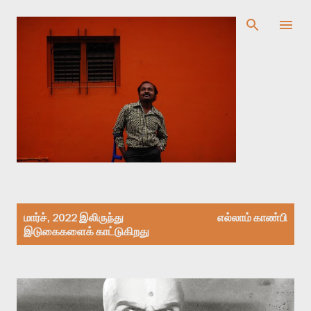
முதன்மை உள்ளடக்கத்திற்குச் செல்
இ
மார்ச், 2022 இலிருந்து
எல்லாம் காண்பி
டு
இடுகைகளைக் காட்டுகிறது
கை
க
ள்