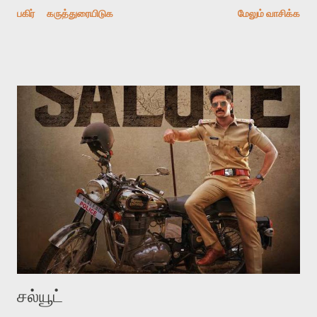
பகிர்
கருத்துரையிடுக
மேலும் வாசிக்க
எம் . ஜி . ஆர் தனது “ நான் ஏன் பிறந்தேன் ?” நூலின் இரண்டாம்
பாகத்தில் நம்பியார் பற்றி சில சுவாரஸ்யமான கதைகளை பகிர்ந்து
கொள்கிறார் . அவற்றில் இரண்டு அவதானிப்புகள் முக்கியமானவை .
நம்பியார் நாடக மேடையிலோ , படக்காட்சியிலோ ஒரு பாத்திரத்தைத்
திரும்பி நோக்கும் போது கழுத்தை மட்டும் திருப்புவதில்லை , மொத்த
உடலையும் இடுப்பில் இருந்து திருப்பிப் பார்ப்பார் . இது வேறு நடிகர்கள்
செய்யாதது என்பதுடன் இது அவரது பாத்திரத்தின் தீமையான இயல்பை
சித்தரிக்க உதவியது என்கிறார் . இது ஏன் என்று யோசித்தேன் .
எவ்வளவு யோசித்தும் புரியவில்லை . ஆனால் எம் . ஜி . ஆர் சொல்வதில்
உண்மையும் உண்டு தான் . இன்று காலையில் என்னுடைய ...
சல்யூட்