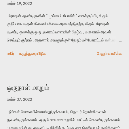
மார்ச் 19, 2022
ரோஷன் ஆண்டிரூஸின் “ மும்பைப் போலீஸ் ” எனக்குப் பிடிக்கும் .
குறிப்பாக அதன் கிளைமேக்ஸை அமைத்திருந்த விதம் . ரோஷன்
ஆண்டிரூஸுக்கு ஒரு புலனாய்வாளனின் பிறழ்வு , அதனால் அவன்
செய்யும் குற்றம் , அதனால் அவனுக்குள் நேரும் உள்போராட்டம் என்பதைப்
பேச விருப்பம் அதிகம் என நினைக்கிறேன் . அண்மையில் வந்துள்ள “
பகிர்
கருத்துரையிடுக
மேலும் வாசிக்க
சல்யூட்டும் ” அப்படியானதே . போலீஸார் தாம் சரி என நம்பும்
ஒன்றுக்காகவும் , அரசியல் அழுத்தத்துக்காகவும் ஆதாரங்களை ‘
விதைத்து ’ ஒருவரைக் குற்றவாளி ஆக்குவதே கதைக்களம் . இந்த
குழுவில் ஒரு இளம் அதிகாரி , நியாய தர்மத்தை நம்புகிறவர் இருக்கிறார்
ஒருநாள் மாறும்
( துல்கர் சல்மான் ), அவருக்கும் சக போலிஸ் அதிகாரிகளுக்கும் ஏற்படும்
மோதலே படம் . கூடவே “ தங்கப் பதக்கம் ” பாணியில் குடும்பத்துக்கும்
மார்ச் 07, 2022
லட்சியத்துக்குமான உணர்ச்சி மோதலும் ( அப்பா vs மகனுக்குப் பதில்
நீங்கள் வேலையில்லாமல் இருக்கலாம் , தொடர் தோல்விகளால்
தம்பி vs அண்ணன் ) வருகிறது . இது கதையை சிக்கலாக்குகிறது ;
துவண்டிருக்கலாம் , ஒரு மோசமான உறவில் மாட்டிக் கொண்டிருக்கலாம் ,
நல்ல டிராமாவுக்கு வழிவகுக்கிறது . உண்மை நிலைநாட்டப்படுகிறதா
முதுமையின் கடலை எப்படி நீந்திக் கடப்பது என தெரியாமல் தவிக்கலாம் ,
இல்லையா என்பதை ஒரு திரில்லர் பாணியில் பரபரப்பாக இறுதிக் காட்சி