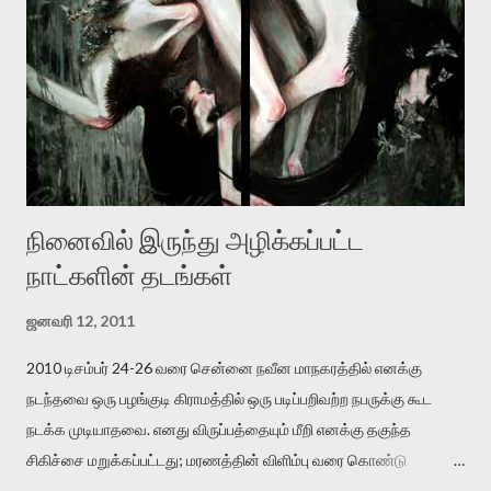
இருக்கிறார். அவர் கடுமையான பாதுகாப்பின்மை மனநிலையில் உள்ளார்.
உயிர்மை அவரை தாக்க உத்தேசித்தாலும் இல்லை என்றாலும்
ஜெயமோகன் அந்த பிரமையால் தொடர்ந்து அச்சுறுத்தலுக்கு உள்ளாகி
உள்ளார். உங்களை பற்றின இந்த தாக்குதல் கூட இதன் வெளிப்பாடு தான்”.
உண்மையே! ராக்கி படத்தில் குத்துச்சண்டை வீரராக வரும் சில்வெஸ்டர்
ஓரிடத்தில் சொல்வார்: ...
நினைவில் இருந்து அழிக்கப்பட்ட
நாட்களின் தடங்கள்
ஜனவரி 12, 2011
2010 டிசம்பர் 24-26 வரை சென்னை நவீன மாநகரத்தில் எனக்கு
நடந்தவை ஒரு பழங்குடி கிராமத்தில் ஒரு படிப்பறிவற்ற நபருக்கு கூட
நடக்க முடியாதவை. எனது விருப்பத்தையும் மீறி எனக்கு தகுந்த
சிகிச்சை மறுக்கப்பட்டது; மரணத்தின் விளிம்பு வரை கொண்டு
செல்லப்ப்பட்டேன். இரண்டாம் கோமா நிலைக்கு சென்றேன்.