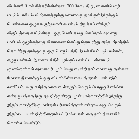
விபச்சாரி போல் சித்தரிக்கின்றன.
200 கோடி திருடின கனிமொழி
மட்டும் பாலியல் விமர்சனத்துக்கு உள்ளாவது நமக்குள் இருக்கும்
பெண்களை ஒழுக்க குற்றவாளி கூண்டில் நிறுத்தப்பார்க்கும்
விருப்பத்தை காட்டுகிறது. ஒரு பெண் தவறு செய்தால் அவளது
பாலியல் ஒழுக்கத்தை விசாரணை செய்து தொடர்ந்து அதே மர்மத்தில்
தொடர்ந்து தாக்குவது ஒரு பொதுப்புத்தி. இலக்கியம் படிப்பவர்கள்,
எழுதுபவர்கள், இணையத்தில் புழங்கும் பண்பட்ட பன்னாட்டு
குமாஸ்தாக்கள் அனைவரிடமும் வேறுபாடின்றி நாம் காண்பது தன்னை
மேலாக நினைக்கும் ஒரு சட்டாம்பிள்ளையைத் தான். பண்பாடும்,
வாசிப்பும், அது சார்ந்த உரையாடல்களும் வெறும் பொழுதுபோக்கோ
என்ற ஐயத்தை இது ஏற்படுத்துகிறது. முன்பு கற்காலத்தில் இருந்து
இரும்புகாலத்திற்கு மனிதன் பரிணமித்தான் என்றால் அது வெறும்
இரும்பை பயன்படுத்தினதால் மட்டுமல்ல என்பதை நாம் நினைவில்
கொள்ள வேண்டும்.