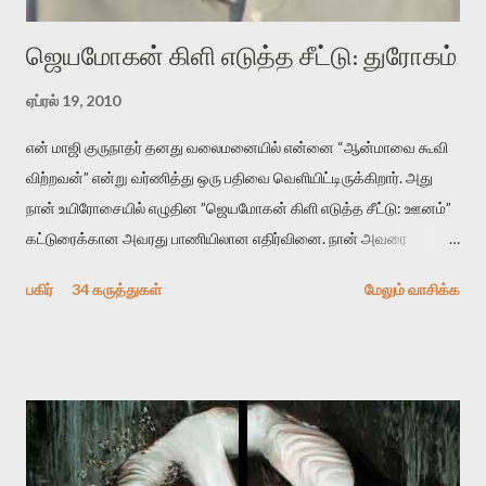
ஜெயமோகன் கிளி எடுத்த சீட்டு: துரோகம்
ஏப்ரல் 19, 2010
என் மாஜி குருநாதர் தனது வலைமனையில் என்னை “ஆன்மாவை கூவி
விற்றவன்” என்று வர்ணித்து ஒரு பதிவை வெளியிட்டிருக்கிறார். அது
நான் உயிரோசையில் எழுதின ”ஜெயமோகன் கிளி எடுத்த சீட்டு: ஊனம்”
கட்டுரைக்கான அவரது பாணியிலான எதிர்வினை. நான் அவரை
விமர்சிக்க காரணமே எனது தன்னிரக்கம் என்கிறார். ஜெயமோகனின்
பகிர்
34 கருத்துகள்
மேலும் வாசிக்க
பதிவை படித்த நண்பர்கள் பலரும் அவருக்காக இரக்கப்பட்டார்கள்.
உதாரணமாக கல்லூரிப் பேராசிரியர் ஒருவர் என்பவர் சொன்னார்:
“ஜெயமோகன் இன்றோரு தனிநபராக உயிர்மை போன்றோரு பெரும்
அமைப்புக்கு எதிராக இயங்க வேண்டி உள்ளது. அந்த பதற்றத்தை அவர்
தனது இணையதளத்திலே தொடர்ந்து பதிவு செய்கிறார். உயிர்மை
இன்னும் சில வருடங்களுக்கு தனக்கு எதிராக எழுத்தாளர்களை ஏவி
விட்டபடி இருக்கும் என்று ஒரு அச்சத்தை வெளிப்படுத்தியபடி