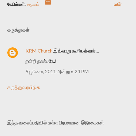
லேபிள்கள்:
சமூகம்
பகிர்
கருத்துகள்
KRM Church
இவ்வாறு கூறியுள்ளார்…
நன்றி நண்பரே..!
9 ஜூலை, 2011 அன்று 6:24 PM
கருத்துரையிடுக
இந்த வலைப்பதிவில் உள்ள பிரபலமான இடுகைகள்