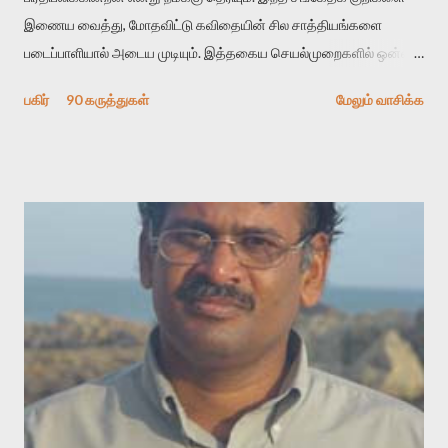
இணைய வைத்து, மோதவிட்டு கவிதையின் சில சாத்தியங்களை
படைப்பாளியால் அடைய முடியும். இத்தகைய செயல்முறைகளில் ஒன்றை
தேடிக் கண்டுபிடிப்பது தான் இக்கட்டுரையின் நோக்கம். பள்ளிக்
பகிர்
90 கருத்துகள்
மேலும் வாசிக்க
காலத்தில் ஜாலவித்தைக்காரர்கள் வந்து போன பின் அவர்களின்
சூட்சுமத்தை கண்டுபிடித்து விட்டதாய் அந்தரங்கமாய் மட்டும்
குசுகுசுத்துக் கொள்வோம். அடுத்த முறை வரும் போது மர்மம் விலகாமல்
அதிக ஆர்வமுடன் அவரை சூழ்ந்து கொள்வோம். அறிதல் மர்மத்தை
அதிகமாக்கும். கொல்லாது. ஒரு கனவை மீட்டெடுப்பதன் நோக்கம்
என்னவாக இருக்கும்? கவிதையின் அரூப இயக்கத்தை பொதுவயமாக
வடிக்க முயல்வதும் அதற்கே. கோயில் கருவறையின்
மென்வெளிச்சத்தில் நுண்பேசியின் படக்கருவியை இயக்கி சாத்தி
வைத்து விட்டு இயக்கத்தை அறிவோம். அறிதல் அபச்சாரமில்லை.
பயணப் படிமம் என்பது காக்னிடிவ் பொயடிக்ஸ் எனும் சமகால
விமர்சனத்தின் ஒரு முக்கிய கருவி. இக்கருவியை மனுஷ்யபுத்திரனின்
“காலை வணக்கங்கள்” எனும் ஒரு கவிதையில் சொருகப் போகிறோம்.
முதலில் கருவியை பழகுவோம். அன்றாட மொழியில் ஒன்று ம...