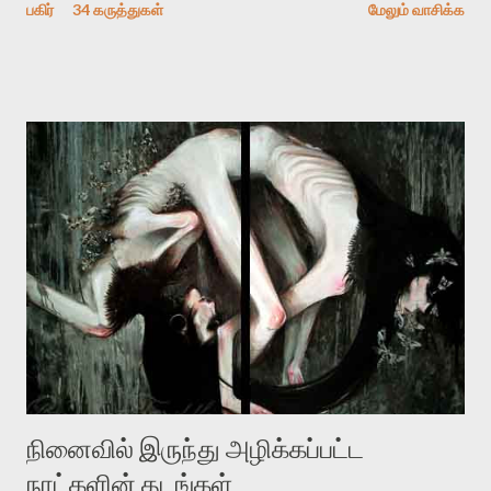
பகிர்
34 கருத்துகள்
மேலும் வாசிக்க
பதிவை படித்த நண்பர்கள் பலரும் அவருக்காக இரக்கப்பட்டார்கள்.
உதாரணமாக கல்லூரிப் பேராசிரியர் ஒருவர் என்பவர் சொன்னார்:
“ஜெயமோகன் இன்றோரு தனிநபராக உயிர்மை போன்றோரு பெரும்
அமைப்புக்கு எதிராக இயங்க வேண்டி உள்ளது. அந்த பதற்றத்தை அவர்
தனது இணையதளத்திலே தொடர்ந்து பதிவு செய்கிறார். உயிர்மை
இன்னும் சில வருடங்களுக்கு தனக்கு எதிராக எழுத்தாளர்களை ஏவி
விட்டபடி இருக்கும் என்று ஒரு அச்சத்தை வெளிப்படுத்தியபடி
இருக்கிறார். அவர் கடுமையான பாதுகாப்பின்மை மனநிலையில் உள்ளார்.
உயிர்மை அவரை தாக்க உத்தேசித்தாலும் இல்லை என்றாலும்
ஜெயமோகன் அந்த பிரமையால் தொடர்ந்து அச்சுறுத்தலுக்கு உள்ளாகி
உள்ளார். உங்களை பற்றின இந்த தாக்குதல் கூட இதன் வெளிப்பாடு தான்”.
உண்மையே! ராக்கி படத்தில் குத்துச்சண்டை வீரராக வரும் சில்வெஸ்டர்
ஓரிடத்தில் சொல்வார்: ...
நினைவில் இருந்து அழிக்கப்பட்ட
நாட்களின் தடங்கள்