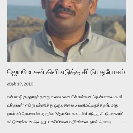
வடிக்க முயல்வதும் அதற்கே. கோயில் கருவறையின்
மென்வெளிச்சத்தில் நுண்பேசியின் படக்கருவியை இயக்கி சாத்தி
வைத்து விட்டு இயக்கத்தை அறிவோம். அறிதல் அபச்சாரமில்லை.
பயணப் படிமம் என்பது காக்னிடிவ் பொயடிக்ஸ் எனும் சமகால
விமர்சனத்தின் ஒரு முக்கிய கருவி. இக்கருவியை மனுஷ்யபுத்திரனின்
“காலை வணக்கங்கள்” எனும் ஒரு கவிதையில் சொருகப் போகிறோம்.
முதலில் கருவியை பழகுவோம். அன்றாட மொழியில் ஒன்று ம...
ஜெயமோகன் கிளி எடுத்த சீட்டு: துரோகம்
ஏப்ரல் 19, 2010
என் மாஜி குருநாதர் தனது வலைமனையில் என்னை “ஆன்மாவை கூவி
விற்றவன்” என்று வர்ணித்து ஒரு பதிவை வெளியிட்டிருக்கிறார். அது
நான் உயிரோசையில் எழுதின ”ஜெயமோகன் கிளி எடுத்த சீட்டு: ஊனம்”
கட்டுரைக்கான அவரது பாணியிலான எதிர்வினை. நான் அவரை
விமர்சிக்க காரணமே எனது தன்னிரக்கம் என்கிறார். ஜெயமோகனின்