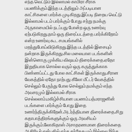
எந்த வெட்டும் இல்லாமல் காமிரா சீராக
பயணிக்கும்.இந்த படத்திலும் அப்படியான
காட்சிகளை பார்க்க முடிகிறது.இப்படி நிறைய வெட்டு
இல்லாமல் படம் பார்க்கும் போது சற்று நமக்கு
அருகாமையில் நடப்பது போன்ற ஒரு உணர்வு
ஏற்படுகிறது.நாம் ஒரு திரைப்படத்தை பார்க்கிறோம்
என்ற உணர்வு கூட சமயங்களில்
மறந்துபோய்விடுகிறது.இந்த படத்தில் இசையும்
நன்றாக இருக்கிறது.சில மலையாள படங்களின்
இன்னொரு முக்கிய விஷயம் திரைக்கதை.ஏதோ
இறுதியாக சொல்ல வரும் ஒரு கருத்துக்காக
பிண்ணப்பட்டது போல காட்சிகள் இருக்காது.சீரான
வேகத்தில் ஏதோ நாற்பது கீலோ மீட்டர் வேகத்தில்
செல்லும் பேருந்து போல செல்லும்.நமக்கும் எந்த
அவசரமும் இல்லாமல் சீராக
செல்லலாம்.மகிழ்ச்சியான பயணம்.பத்மராஜனின்
படங்களை பார்க்கும் போது இதை
உணர்ந்திருக்கிறேன்.அடர்த்தியான திரைக்கதை.சிறு
கதாபாத்திரங்களுக்கும் ஒரு அவசியம்
இருக்கும்.லோகிதாஸ் அசாதரணமான திரைக்கதை
ஆசிரியர் என்பதில் எந்த சந்தேகமும் இல்லை.இந்த