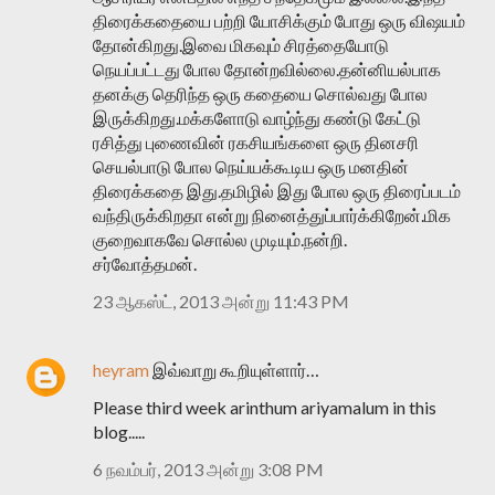
திரைக்கதையை பற்றி யோசிக்கும் போது ஒரு விஷயம்
தோன்கிறது.இவை மிகவும் சிரத்தையோடு
நெயப்பட்டது போல தோன்றவில்லை.தன்னியல்பாக
தனக்கு தெரிந்த ஒரு கதையை சொல்வது போல
இருக்கிறது.மக்களோடு வாழ்ந்து கண்டு கேட்டு
ரசித்து புணைவின் ரகசியங்களை ஒரு தினசரி
செயல்பாடு போல நெய்யக்கூடிய ஒரு மனதின்
திரைக்கதை இது.தமிழில் இது போல ஒரு திரைப்படம்
வந்திருக்கிறதா என்று நினைத்துப்பார்க்கிறேன்.மிக
குறைவாகவே சொல்ல முடியும்.நன்றி.
சர்வோத்தமன்.
23 ஆகஸ்ட், 2013 அன்று 11:43 PM
heyram
இவ்வாறு கூறியுள்ளார்…
Please third week arinthum ariyamalum in this
blog.....
6 நவம்பர், 2013 அன்று 3:08 PM