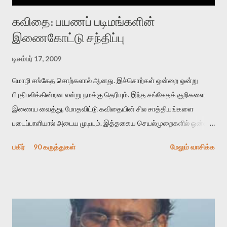
கவிதை: பயணப் படிமங்களின்
இணைகோட்டு சந்திப்பு
டிசம்பர் 17, 2009
மொழி சங்கேத சொற்களால் ஆனது. இச்சொற்கள் ஒன்றை ஒன்று
பிரதிபலிக்கின்றன என்று நமக்கு தெரியும். இந்த சங்கேதக் குறிகளை
இணைய வைத்து, மோதவிட்டு கவிதையின் சில சாத்தியங்களை
படைப்பாளியால் அடைய முடியும். இத்தகைய செயல்முறைகளில் ஒன்றை
தேடிக் கண்டுபிடிப்பது தான் இக்கட்டுரையின் நோக்கம். பள்ளிக்
பகிர்
90 கருத்துகள்
மேலும் வாசிக்க
காலத்தில் ஜாலவித்தைக்காரர்கள் வந்து போன பின் அவர்களின்
சூட்சுமத்தை கண்டுபிடித்து விட்டதாய் அந்தரங்கமாய் மட்டும்
குசுகுசுத்துக் கொள்வோம். அடுத்த முறை வரும் போது மர்மம் விலகாமல்
அதிக ஆர்வமுடன் அவரை சூழ்ந்து கொள்வோம். அறிதல் மர்மத்தை
அதிகமாக்கும். கொல்லாது. ஒரு கனவை மீட்டெடுப்பதன் நோக்கம்
என்னவாக இருக்கும்? கவிதையின் அரூப இயக்கத்தை பொதுவயமாக