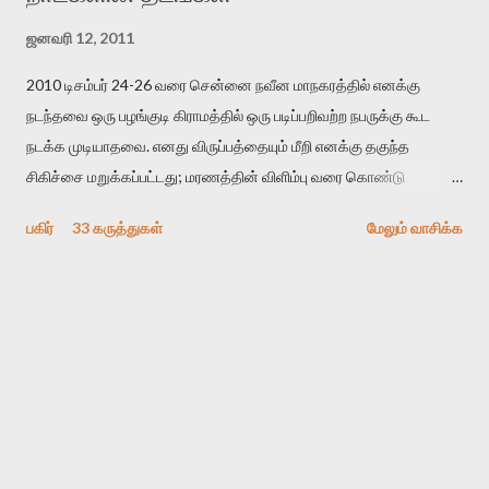
ஜனவரி 12, 2011
2010 டிசம்பர் 24-26 வரை சென்னை நவீன மாநகரத்தில் எனக்கு
நடந்தவை ஒரு பழங்குடி கிராமத்தில் ஒரு படிப்பறிவற்ற நபருக்கு கூட
நடக்க முடியாதவை. எனது விருப்பத்தையும் மீறி எனக்கு தகுந்த
சிகிச்சை மறுக்கப்பட்டது; மரணத்தின் விளிம்பு வரை கொண்டு
செல்லப்ப்பட்டேன். இரண்டாம் கோமா நிலைக்கு சென்றேன்.
பகிர்
33 கருத்துகள்
மேலும் வாசிக்க