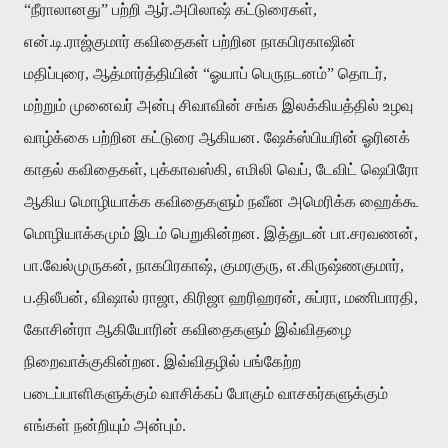
“நீராலானது” பற்றி ஆர்.அபிலாஷ் கட்டுரைகள்,
என்.டி.ராஜ்குமார் கவிதைகள் பற்றின நாகபிரகாஷின்
மதிப்புரை, ஆத்மார்த்தியின் “ஓயாப் பெருநடனம்” தொடர்,
மற்றும் முனைவர் அன்பு சிவாவின் சங்க இலக்கியத்தில் உழவு
வாழ்க்கை பற்றின கட்டுரை ஆகியன. ஷேக்ஸ்பியரின் ஓரினக்
காதல் கவிதைகள், புக்காவஸ்கி, எமிலி வெப், டேவிட் ஷெபிரோ
ஆகிய மொழியாக்க கவிதைகளும் நவீன அமெரிக்க ஹைக்கூ
மொழியாக்கமும் இடம் பெறுகின்றன. இத்துடன் பா.சரவணன்,
பா.வேல்முருகன், நாகபிரகாஷ், குமரகுரு, எ.கிருஷ்ணகுமார்,
ப.திலீபன், விஷால் ராஜா, கிரிஜா ஹரிஹரன், சுப்ரா, மணிபாரதி,
கோசின்ரா ஆகியோரின் கவிதைகளும் இவ்விதழை
நிறைவாக்குகின்றன. இவ்விதழில் பங்கேற்ற
படைப்பாளிகளுக்கும் வாசிக்கப் போகும் வாசகர்களுக்கும்
எங்கள் நன்றியும் அன்பும்.