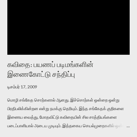
கவிதை: பயணப் படிமங்களின்
இணைகோட்டு சந்திப்பு
டிசம்பர் 17, 2009
மொழி சங்கேத சொற்களால் ஆனது. இச்சொற்கள் ஒன்றை ஒன்று
பிரதிபலிக்கின்றன என்று நமக்கு தெரியும். இந்த சங்கேதக் குறிகளை
இணைய வைத்து, மோதவிட்டு கவிதையின் சில சாத்தியங்களை
படைப்பாளியால் அடைய முடியும். இத்தகைய செயல்முறைகளில் ஒன்றை
தேடிக் கண்டுபிடிப்பது தான் இக்கட்டுரையின் நோக்கம். பள்ளிக்