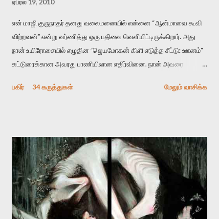
ஏப்ரல் 19, 2010
என் மாஜி குருநாதர் தனது வலைமனையில் என்னை “ஆன்மாவை கூவி
விற்றவன்” என்று வர்ணித்து ஒரு பதிவை வெளியிட்டிருக்கிறார். அது
நான் உயிரோசையில் எழுதின ”ஜெயமோகன் கிளி எடுத்த சீட்டு: ஊனம்”
கட்டுரைக்கான அவரது பாணியிலான எதிர்வினை. நான் அவரை
விமர்சிக்க காரணமே எனது தன்னிரக்கம் என்கிறார். ஜெயமோகனின்
பகிர்
34 கருத்துகள்
மேலும் வாசிக்க
பதிவை படித்த நண்பர்கள் பலரும் அவருக்காக இரக்கப்பட்டார்கள்.
உதாரணமாக கல்லூரிப் பேராசிரியர் ஒருவர் என்பவர் சொன்னார்:
“ஜெயமோகன் இன்றோரு தனிநபராக உயிர்மை போன்றோரு பெரும்
அமைப்புக்கு எதிராக இயங்க வேண்டி உள்ளது. அந்த பதற்றத்தை அவர்
தனது இணையதளத்திலே தொடர்ந்து பதிவு செய்கிறார். உயிர்மை
இன்னும் சில வருடங்களுக்கு தனக்கு எதிராக எழுத்தாளர்களை ஏவி
விட்டபடி இருக்கும் என்று ஒரு அச்சத்தை வெளிப்படுத்தியபடி
இருக்கிறார். அவர் கடுமையான பாதுகாப்பின்மை மனநிலையில் உள்ளார்.
உயிர்மை அவரை தாக்க உத்தேசித்தாலும் இல்லை என்றாலும்
ஜெயமோகன் அந்த பிரமையால் தொடர்ந்து அச்சுறுத்தலுக்கு உள்ளாகி