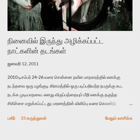
உள்ளார். உங்களை பற்றின இந்த தாக்குதல் கூட இதன் வெளிப்பாடு தான்”.
உண்மையே! ராக்கி படத்தில் குத்துச்சண்டை வீரராக வரும் சில்வெஸ்டர்
ஓரிடத்தில் சொல்வார்: ...
நினைவில் இருந்து அழிக்கப்பட்ட
நாட்களின் தடங்கள்
ஜனவரி 12, 2011
2010 டிசம்பர் 24-26 வரை சென்னை நவீன மாநகரத்தில் எனக்கு
நடந்தவை ஒரு பழங்குடி கிராமத்தில் ஒரு படிப்பறிவற்ற நபருக்கு கூட
நடக்க முடியாதவை. எனது விருப்பத்தையும் மீறி எனக்கு தகுந்த
சிகிச்சை மறுக்கப்பட்டது; மரணத்தின் விளிம்பு வரை கொண்டு
செல்லப்ப்பட்டேன். இரண்டாம் கோமா நிலைக்கு சென்றேன்.
பகிர்
33 கருத்துகள்
மேலும் வாசிக்க