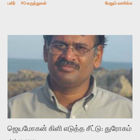
பகிர்
90 கருத்துகள்
மேலும் வாசிக்க
காலத்தில் ஜாலவித்தைக்காரர்கள் வந்து போன பின் அவர்களின்
சூட்சுமத்தை கண்டுபிடித்து விட்டதாய் அந்தரங்கமாய் மட்டும்
குசுகுசுத்துக் கொள்வோம். அடுத்த முறை வரும் போது மர்மம் விலகாமல்
அதிக ஆர்வமுடன் அவரை சூழ்ந்து கொள்வோம். அறிதல் மர்மத்தை
அதிகமாக்கும். கொல்லாது. ஒரு கனவை மீட்டெடுப்பதன் நோக்கம்
என்னவாக இருக்கும்? கவிதையின் அரூப இயக்கத்தை பொதுவயமாக
வடிக்க முயல்வதும் அதற்கே. கோயில் கருவறையின்
மென்வெளிச்சத்தில் நுண்பேசியின் படக்கருவியை இயக்கி சாத்தி
வைத்து விட்டு இயக்கத்தை அறிவோம். அறிதல் அபச்சாரமில்லை.
பயணப் படிமம் என்பது காக்னிடிவ் பொயடிக்ஸ் எனும் சமகால
விமர்சனத்தின் ஒரு முக்கிய கருவி. இக்கருவியை மனுஷ்யபுத்திரனின்
“காலை வணக்கங்கள்” எனும் ஒரு கவிதையில் சொருகப் போகிறோம்.
முதலில் கருவியை பழகுவோம். அன்றாட மொழியில் ஒன்று ம...
ஜெயமோகன் கிளி எடுத்த சீட்டு: துரோகம்