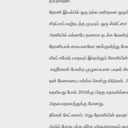
நம்புகிறேன்.
தோனி இயல்பில் ஒரு நல்ல மனிதவள ஒருங
சிறப்பாய் வழிநடத்த முடியும். ஒரு ஸ்விட
அணியில் எல்லாமே தானாக நடக்க வேண்ட
தோனியால் கையாளவோ ஊக்குவித்து மேலா
வீசும் உமேஷ் யாதவும் இஷாந்தும் கோலியின்
சஹீர்கான் போன்ற முழுமையான பவுலர் கிட
தன் வேலையை பார்க்க சென்று விடுவார். அ
உதவியது போல் 2010க்கு பிறகு உதவவில்லை. 
அதலபாதாளத்துக்கு போனது.
நீங்கள் கேட்கலாம்: அது தோனியின் தவறா
ஆடும் போது பந்து வீச்சு படுசுமாராகவும்