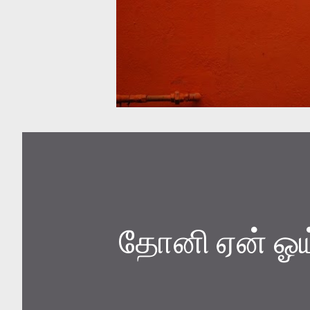
தோனி ஏன் ஓய்