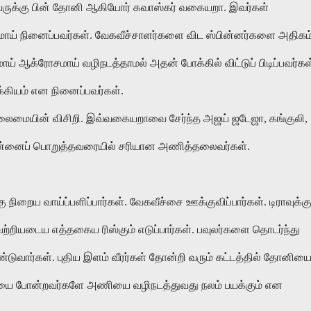
ருக்கு பின் தோனி ஆகியோர் கவாஸ்கர் வகையறா. இவர்கள்
யமாய் நினைப்பவர்கள். வேகவீச்சாளர்களை விட ஸ்பின்னர்களை அதிகம
ய் ஆக்ரோசமாய் வழிநடத்தாமல் அதன் போக்கில் விட்டுப் பிடிப்பவர்கள
ுக்கியம் என நினைப்பவர்கள்.
லைமையின் விசிறி. இவ்வகையறாவை சேர்ந்த அஜய் ஜடேஜா, கங்குலி,
 என்னைப் பொறுத்தவரையில் சரியான அணித்தலைவர்கள்.
நிறைய வாய்ப்பளிப்பார்கள். வேகவீச்சை ஊக்குவிப்பார்கள். டிராவுக்க
ெற்றியடைய எத்தகைய ரிஸ்கும் எடுப்பார்கள். பவுலர்களை தொடர்ந்து
டுவார்கள். புதிய இளம் வீரர்கள் தோன்றி வரும் கட்டத்தில் தோனிய
 போன்றவர்களே அணியை வழிநடத்துவது நலம் பயக்கும் என