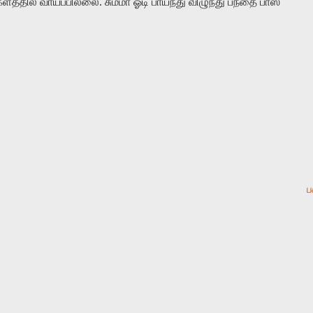
்தில் வாய்ப்பில்லை. சும்மா ஓடி பாய்ந்து விழுந்து பந்தை பாஸ்
ப