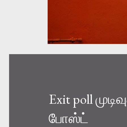
Exit poll முட
போஸ்ட்