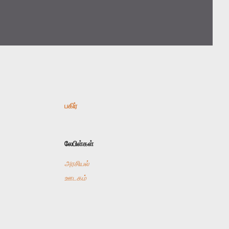
பகிர்
லேபிள்கள்
அரசியல்
ஊடகம்