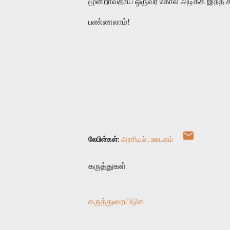
மூன்றாவதாய் ஒருவர் கோல் அடிக்க இந்த களத
பண்ணலாம்!
லேபிள்கள்:
அரசியல்
ஊடகம்
கருத்துகள்
கருத்துரையிடுக