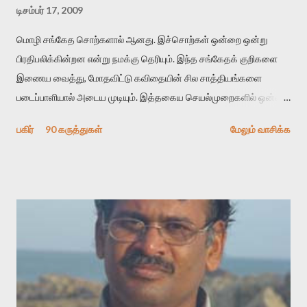
டிசம்பர் 17, 2009
மொழி சங்கேத சொற்களால் ஆனது. இச்சொற்கள் ஒன்றை ஒன்று
பிரதிபலிக்கின்றன என்று நமக்கு தெரியும். இந்த சங்கேதக் குறிகளை
இணைய வைத்து, மோதவிட்டு கவிதையின் சில சாத்தியங்களை
படைப்பாளியால் அடைய முடியும். இத்தகைய செயல்முறைகளில் ஒன்றை
தேடிக் கண்டுபிடிப்பது தான் இக்கட்டுரையின் நோக்கம். பள்ளிக்
பகிர்
90 கருத்துகள்
மேலும் வாசிக்க
காலத்தில் ஜாலவித்தைக்காரர்கள் வந்து போன பின் அவர்களின்
சூட்சுமத்தை கண்டுபிடித்து விட்டதாய் அந்தரங்கமாய் மட்டும்
குசுகுசுத்துக் கொள்வோம். அடுத்த முறை வரும் போது மர்மம் விலகாமல்
அதிக ஆர்வமுடன் அவரை சூழ்ந்து கொள்வோம். அறிதல் மர்மத்தை
அதிகமாக்கும். கொல்லாது. ஒரு கனவை மீட்டெடுப்பதன் நோக்கம்
என்னவாக இருக்கும்? கவிதையின் அரூப இயக்கத்தை பொதுவயமாக
வடிக்க முயல்வதும் அதற்கே. கோயில் கருவறையின்
மென்வெளிச்சத்தில் நுண்பேசியின் படக்கருவியை இயக்கி சாத்தி
வைத்து விட்டு இயக்கத்தை அறிவோம். அறிதல் அபச்சாரமில்லை.