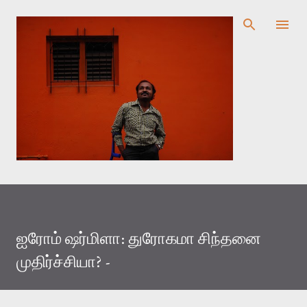
முதன்மை உள்ளடக்கத்திற்குச் செல்
ஐரோம் ஷர்மிளா: துரோகமா சிந்தனை
முதிர்ச்சியா? -