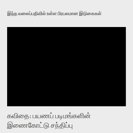
இந்த வலைப்பதிவில் உள்ள பிரபலமான இடுகைகள்
கவிதை: பயணப் படிமங்களின்
இணைகோட்டு சந்திப்பு