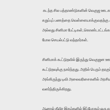
 கடந்த சில பத்தாண்டுகளின் வெகுஜ ஊடகம் என்பது சினிமாவுக்கான விளம்பர நிறுவனம் மட்டுமே. இதில் எதாவது 
கறுப்புப் பணத்தை வெள்ளையாக்குவதற்கு 
அல்லது சினிமா பேட்டிகள், கொண்டாட்டங்க
போல செயல்பட்டு வந்தார்கள். 
சினிமாக் கூட்டுறவில் இருந்து வெகுஜன ஊட
கூட்டுறவுக்கு நகர்ந்தது. அதில் பெரும் தர
அங்கிருந்து டிவி அலைவரிசைகளில் அரசியல்
வளர்ந்திருக்கிறது. 
ஆனால் தீவிர இதழ்களில் இப்போதும் ஒரு எழ