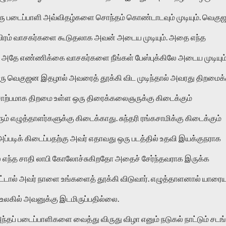
ு படைப்பாளி அவ்விதழ்களை சொந்தம் கொண்டாடவும் முடியும். வெகு
தாயிரம் வாசகர்களை கூடுதலாக அவன் அடைய முடியும். அதை எந்த 
று அதே எண்ணிக்கை வாசகர்களை நீங்கள் பேஸ்புக்கிலே அடைய முடியும்.
ஒரு வெகுஜன இதழால் அவரைத் தூக்கி விட முடிந்தால் அவரது திறமைக்க
ுசொற்பமாக திறமை உள்ள ஒரு திரைக்கலைஞருக்கு கிடைக்கும் 
ம் எழுத்தாளர்களுக்கு கிடைக்காது. சுந்தரி ரங்கசாமிக்கு கிடைக்கும் 
 அப்படிக் கிடைப்பதற்கு அவர் எதாவது ஒரு படத்தில் உதவி இயக்குநராக 
ல் எந்த சாதி லாபி கோலோச்சுகிறதோ அதைச் சேர்ந்தவராக இருக்க 
்டால் அவர் நாளை உங்களைத் தூக்கி விடுவார். எழுத்தாளனால் யாரையும
உலகில் அவனுக்கு இடமிருப்பதில்லை. 
்தப் படைப்பாளிகளை வைத்து விருது விழா எனும் நடுகல் நாட்டும் சடங்க