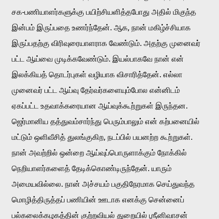
சக-பணியாளர்களுக்கு பயிற்சியளித்தபோது அதில் மிகுந்த 
இன்பம் இருப்பதை உணர்ந்தேன். ஆக, நான் மகிழ்ச்சியாக 
இருப்பதற்கு விரிவுரையாளராக வேண்டும். அதற்கு முனைவர் 
பட்ட ஆய்வை முடிக்கவேண்டும். இயல்பாகவே நான் என் 
இலக்கியத் தொடர்புகள் வழியாக விசாரித்தேன். எல்லா 
முனைவர் பட்ட ஆய்வு தேர்வர்களையும்போல என்னிடம் 
ஏகப்பட்ட உதவாக்கரையான ஆய்வுக்கூற்றுகள் இருந்தன. 
ஜெர்மானிய தத்துவம்சார்ந்து பெரும்பாலும் என் கற்பனையில் 
மட்டும் ஒளிவீசித் துலங்குகிற, நடப்பில் பயனற்ற கூற்றுகள். 
நான் அவற்றில் ஒன்றை ஆய்வுப்பொருளாக்கும் நோக்கில் 
நெறியாளர்களைத் தேடிக்கொண்டிருந்தேன். யாரும் 
அமையவில்லை. நான் அச்சயம் பகுதிநேரமாக செய்துவந்த 
மொழித்திருத்தப் பணியின் ஊடாக எனக்கு சென்னைப் 
பல்கலைக்கழகத்தின் குற்றவியல் துறையில் ஶ்ரீனிவாசன் 