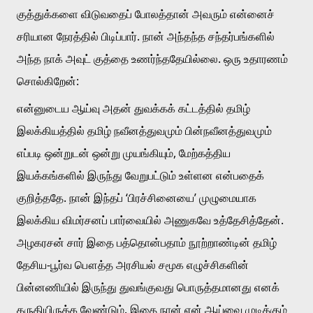
குத்துக்களை விடுவதைப் போலத்தான் அவரும் என்னைச் 
சரியான நேரத்தில் பிடிப்பார். நான் அந்தந்த சந்தர்பங்களில் 
அந்த நாக் அவுட் குத்தை உணர்ந்ததேயில்லை. ஒரு உதாரணம் 
சொல்கிறேன்:
என்னுடைய ஆய்வு அதன் துவக்கக் கட்டத்தில் தமிழ் 
இலக்கியத்தில் தமிழ் நவீனத்துவமும் பின்நவீனத்துவமும் 
எப்படி ஒன்றுடன் ஒன்று முயங்கியும், மேற்கத்திய 
இயக்கங்களில் இருந்து வேறுபட்டும் உள்ளன என்பதைக் 
குறித்ததே. நான் இந்தப் ‘பிரச்சினையை’ முழுமையாக 
இலக்கிய விமர்சனப் பார்வையில் அணுகவே உத்தேசித்தேன். 
அழகரசன் சார் இதை பத்தொன்பதாம் நூற்றாண்டின் தமிழ் 
தேசிய-பூர்வ பௌத்த அரசியல் சமூக எழுச்சிகளின் 
பின்னணியில் இருந்து துவங்குவது பொருத்தமானது எனக் 
கருதியிருக்க வேண்டும். இதை நான் என் ஆய்வை முடிக்கும் 