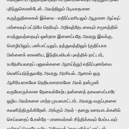
புரிந்துகொண்டேன். அவற்றிலும் பிடிவாதமான 
கருத்துநிலைகள் இல்லை - எதிர்ப்பரசியலும் ஆழமான ஆய்வுப் 
பார்வையும் மட்டுமே தெரியும். அறிவுத்தேடலையும் சமூகத்தில் 
சமத்துவத்தையும் ஒன்றாக இணைப்பதே அவரது இலக்கு. 
மொழியிலும், பண்பாட்டிலும், தத்துவத்திலும் (குறிப்பாக 
பின்னைக் காலனிய, இந்தியவியல் புலத்தில் நாட்டார், 
உபதேசியவாதப் பனுவல்களை ஆராய்ந்து) எதிர்ப்புணர்வை 
வெளிப்படுத்துவதே அவரது அரசியல். ஆனால் ஒரு 
ஆசிரியராகவோ நெறியாளராகவோ அவர் தன்முன் 
வருவோருக்கான தேவைக்கேற்ப தன்னைத் தகவமைப்பாரே 
ஒழிய அவர்களை மாற்ற முயலமாட்டார். அவரது வகுப்புகளை 
கவனித்திருக்கிறேன். அங்கும் அவர் - தனது உரையாடல்களில் 
செய்வதைப் போன்றே - மாணவர்கள் சிந்திக்கவும் மேம்படவும் 
வழிகாட்டுவாரே ஒழிய அறிவைக் ‘கையளிக்க’ மாட்டார். 