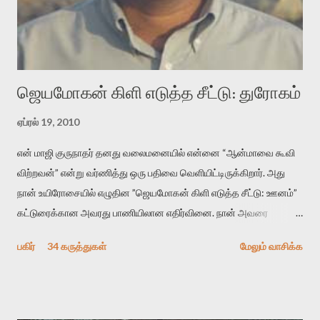
விமர்சனத்தின் ஒரு முக்கிய கருவி. இக்கருவியை மனுஷ்யபுத்திரனின்
“காலை வணக்கங்கள்” எனும் ஒரு கவிதையில் சொருகப் போகிறோம்.
முதலில் கருவியை பழகுவோம். அன்றாட மொழியில் ஒன்று ம...
ஜெயமோகன் கிளி எடுத்த சீட்டு: துரோகம்
ஏப்ரல் 19, 2010
என் மாஜி குருநாதர் தனது வலைமனையில் என்னை “ஆன்மாவை கூவி
விற்றவன்” என்று வர்ணித்து ஒரு பதிவை வெளியிட்டிருக்கிறார். அது
நான் உயிரோசையில் எழுதின ”ஜெயமோகன் கிளி எடுத்த சீட்டு: ஊனம்”
கட்டுரைக்கான அவரது பாணியிலான எதிர்வினை. நான் அவரை
விமர்சிக்க காரணமே எனது தன்னிரக்கம் என்கிறார். ஜெயமோகனின்
பகிர்
34 கருத்துகள்
மேலும் வாசிக்க
பதிவை படித்த நண்பர்கள் பலரும் அவருக்காக இரக்கப்பட்டார்கள்.
உதாரணமாக கல்லூரிப் பேராசிரியர் ஒருவர் என்பவர் சொன்னார்:
“ஜெயமோகன் இன்றோரு தனிநபராக உயிர்மை போன்றோரு பெரும்
அமைப்புக்கு எதிராக இயங்க வேண்டி உள்ளது. அந்த பதற்றத்தை அவர்