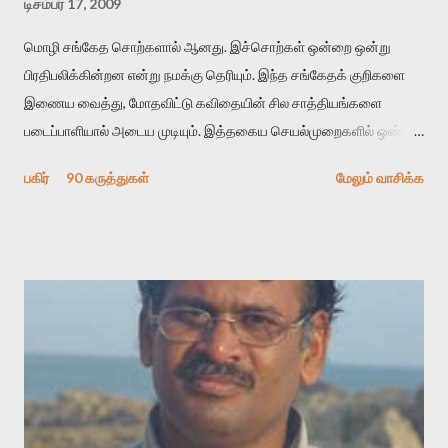
டிசம்பர் 17, 2009
மொழி சங்கேத சொற்களால் ஆனது. இச்சொற்கள் ஒன்றை ஒன்று
பிரதிபலிக்கின்றன என்று நமக்கு தெரியும். இந்த சங்கேதக் குறிகளை
இணைய வைத்து, மோதவிட்டு கவிதையின் சில சாத்தியங்களை
படைப்பாளியால் அடைய முடியும். இத்தகைய செயல்முறைகளில் ஒன்றை
தேடிக் கண்டுபிடிப்பது தான் இக்கட்டுரையின் நோக்கம். பள்ளிக்
பகிர்
90 கருத்துகள்
மேலும் வாசிக்க
காலத்தில் ஜாலவித்தைக்காரர்கள் வந்து போன பின் அவர்களின்
சூட்சுமத்தை கண்டுபிடித்து விட்டதாய் அந்தரங்கமாய் மட்டும்
குசுகுசுத்துக் கொள்வோம். அடுத்த முறை வரும் போது மர்மம் விலகாமல்
அதிக ஆர்வமுடன் அவரை சூழ்ந்து கொள்வோம். அறிதல் மர்மத்தை
அதிகமாக்கும். கொல்லாது. ஒரு கனவை மீட்டெடுப்பதன் நோக்கம்
என்னவாக இருக்கும்? கவிதையின் அரூப இயக்கத்தை பொதுவயமாக
வடிக்க முயல்வதும் அதற்கே. கோயில் கருவறையின்
மென்வெளிச்சத்தில் நுண்பேசியின் படக்கருவியை இயக்கி சாத்தி
வைத்து விட்டு இயக்கத்தை அறிவோம். அறிதல் அபச்சாரமில்லை.
பயணப் படிமம் என்பது காக்னிடிவ் பொயடிக்ஸ் எனும் சமகால