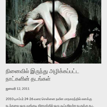
தனது இணையதளத்திலே தொடர்ந்து பதிவு செய்கிறார். உயிர்மை
இன்னும் சில வருடங்களுக்கு தனக்கு எதிராக எழுத்தாளர்களை ஏவி
விட்டபடி இருக்கும் என்று ஒரு அச்சத்தை வெளிப்படுத்தியபடி
இருக்கிறார். அவர் கடுமையான பாதுகாப்பின்மை மனநிலையில் உள்ளார்.
உயிர்மை அவரை தாக்க உத்தேசித்தாலும் இல்லை என்றாலும்
ஜெயமோகன் அந்த பிரமையால் தொடர்ந்து அச்சுறுத்தலுக்கு உள்ளாகி
உள்ளார். உங்களை பற்றின இந்த தாக்குதல் கூட இதன் வெளிப்பாடு தான்”.
உண்மையே! ராக்கி படத்தில் குத்துச்சண்டை வீரராக வரும் சில்வெஸ்டர்
ஓரிடத்தில் சொல்வார்: ...
நினைவில் இருந்து அழிக்கப்பட்ட
நாட்களின் தடங்கள்
ஜனவரி 12, 2011
2010 டிசம்பர் 24-26 வரை சென்னை நவீன மாநகரத்தில் எனக்கு
நடந்தவை ஒரு பழங்குடி கிராமத்தில் ஒரு படிப்பறிவற்ற நபருக்கு கூட