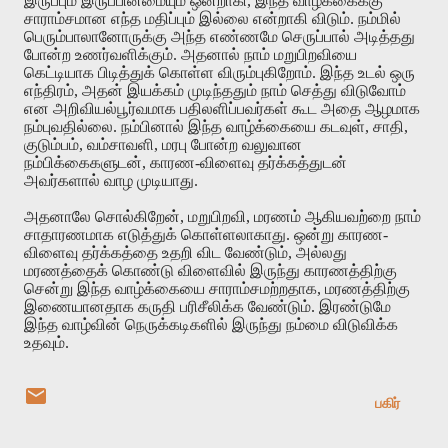
இருப்பும்
இருப்பின்மையும்
ஒன்றாகி
,
இந்த
வாழ்க்கைக்கு
சாராம்சமான
எந்த
மதிப்பும்
இல்லை
என்றாகி
விடும்
.
நம்மில்
பெரும்பாலானோருக்கு
அந்த
எண்ணமே
செருப்பால்
அடித்தது
போன்ற
உணர்வளிக்கும்
.
அதனால்
நாம்
மறுபிறவியை
கெட்டியாக
பிடித்துக்
கொள்ள
விரும்புகிறோம்
.
இந்த
உடல்
ஒரு
எந்திரம்
,
அதன்
இயக்கம்
முடிந்ததும்
நாம்
செத்து
விடுவோம்
என
அறிவியல்பூர்வமாக
பதிலளிப்பவர்கள்
கூட
அதை
ஆழமாக
நம்புவதில்லை
.
நம்பினால்
இந்த
வாழ்க்கையை
கடவுள்
,
சாதி
,
குடும்பம்
,
வம்சாவளி
,
மரபு
போன்ற
வலுவான
நம்பிக்கைகளுடன்
,
காரண
-
விளைவு
தர்க்கத்துடன்
அவர்களால்
வாழ
முடியாது
.
அதனாலே
சொல்கிறேன்
,
மறுபிறவி
,
மரணம்
ஆகியவற்றை
நாம்
சாதாரணமாக
எடுத்துக்
கொள்ளலாகாது
.
ஒன்று
காரண
-
விளைவு
தர்க்கத்தை
உதறி
விட
வேண்டும்
,
அல்லது
மரணத்தைக்
கொண்டு
விளைவில்
இருந்து
காரணத்திற்கு
சென்று
இந்த
வாழ்க்கையை
சாராம்சமற்றதாக
,
மரணத்திற்கு
இணையானதாக
கருதி
பரிசீலிக்க
வேண்டும்
.
இரண்டுமே
இந்த
வாழ்வின்
நெருக்கடிகளில்
இருந்து
நம்மை
விடுவிக்க
உதவும்
.
பகிர்