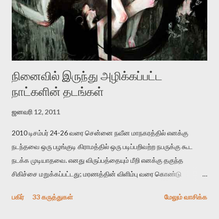
ஜெயமோகன் அந்த பிரமையால் தொடர்ந்து அச்சுறுத்தலுக்கு உள்ளாகி
உள்ளார். உங்களை பற்றின இந்த தாக்குதல் கூட இதன் வெளிப்பாடு தான்”.
உண்மையே! ராக்கி படத்தில் குத்துச்சண்டை வீரராக வரும் சில்வெஸ்டர்
ஓரிடத்தில் சொல்வார்: ...
நினைவில் இருந்து அழிக்கப்பட்ட
நாட்களின் தடங்கள்
ஜனவரி 12, 2011
2010 டிசம்பர் 24-26 வரை சென்னை நவீன மாநகரத்தில் எனக்கு
நடந்தவை ஒரு பழங்குடி கிராமத்தில் ஒரு படிப்பறிவற்ற நபருக்கு கூட
நடக்க முடியாதவை. எனது விருப்பத்தையும் மீறி எனக்கு தகுந்த
சிகிச்சை மறுக்கப்பட்டது; மரணத்தின் விளிம்பு வரை கொண்டு
செல்லப்ப்பட்டேன். இரண்டாம் கோமா நிலைக்கு சென்றேன்.
பகிர்
33 கருத்துகள்
மேலும் வாசிக்க