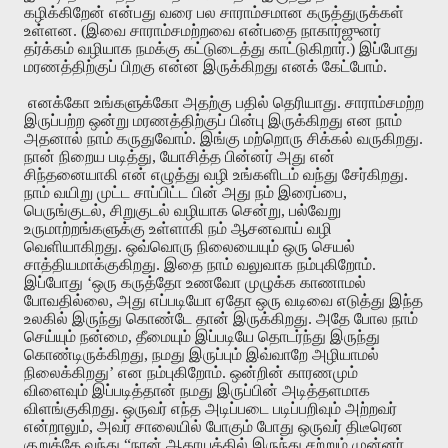
கழிக்கிறேன்
என்பது
வரை
பல
சாராம்சமான
கருத்துருக்கள்
உள்ளன
. (
இவை
சாராம்சமற்றவை
என்பதை
நாகார்ஜுனர்
தர்க்கம்
வழியாக
நமக்கு
கட்டுடைத்து
காட்டுகிறார்
.)
இப்போது
மரணத்திற்குப்
பிறகு
என்ன
இருக்கிறது
எனக்
கேட்போம்
.
எனக்கோ
உங்களுக்கோ
அதற்கு
பதில்
தெரியாது
.
சாராம்சமற்ற
இருப்பற்ற
ஒன்று
மரணத்திற்குப்
பின்பு
இருக்கிறது
என
நாம்
அதனால்
நாம்
கருதுவோம்
.
இங்கு
மற்றொரு
சிக்கல்
வருகிறது
.
நான்
நிறைய
படித்து
,
யோசித்த
பின்னர்
அது
என்
சிந்தனையாகி
என்
எழுத்து
வழி
உங்களிடம்
வந்து
சேர்கிறது
.
நாம்
வயிறு
முட்ட
சாப்பிட்ட
பின்
அது
நம்
இரைப்பை
,
பெருங்குடல்
,
சிறுகுடல்
வழியாக
சென்று
,
பல்வேறு
உருமாற்றங்களுக்கு
உள்ளாகி
நம்
ஆசனவாய்
வழி
வெளியாகிறது
.
ஒவ்வொரு
நிலையையும்
ஒரு
செயல்
சாத்தியமாக்குகிறது
.
இதை
நாம்
வலுவாக
நம்புகிறோம்
.
இப்போது
‘
ஒரு
கருத்தோ
உணவோ
முழுக்க
காணாமல்
போவதில்லை
,
அது
எப்படியோ
ஏதோ
ஒரு
வடிவை
எடுத்து
இந்த
உலகில்
இருந்து
கொண்டே
தான்
இருக்கிறது
.
அதே
போல
நாம்
செய்யும்
நன்மை
,
தீமையும்
இப்படியே
தொடர்ந்து
இருந்து
கொண்டிருக்கிறது
,
நமது
இருப்பும்
இவ்வாறே
அழியாமல்
நிலைக்கிறது’
என
நம்புகிறோம்
.
ஒன்றின்
காரணமும்
விளைவும்
இப்படித்தான்
நமது
இருப்பின்
அடித்தளமாக
விளங்குகிறது
.
ஒருவர்
எந்த
அடிப்படை
படிப்பறிவும்
அற்றவர்
என்றாலும்
,
அவர்
சாலையில்
போகும்
போது
ஒருவர்
திடீரென
குறுக்கே
வந்து
“
நான்
ஆகாயத்தில்
இருந்து
சற்றும்
முன்னர்