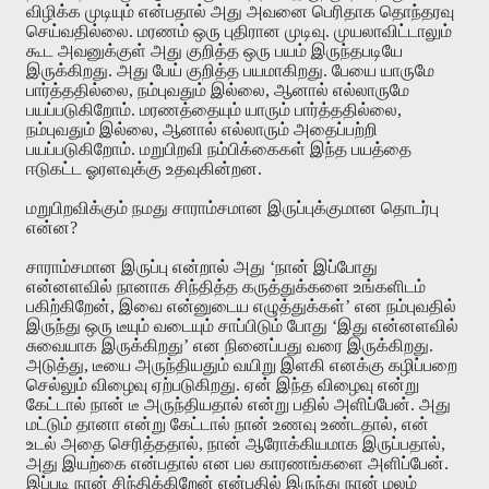
விழிக்க
முடியும்
என்பதால்
அது
அவனை
பெரிதாக
தொந்தரவு
செய்வதில்லை
.
மரணம்
ஒரு
புதிரான
முடிவு
.
முயலாவிட்டாலும்
கூட
அவனுக்குள்
அது
குறித்த
ஒரு
பயம்
இருந்தபடியே
இருக்கிறது
.
அது
பேய்
குறித்த
பயமாகிறது
.
பேயை
யாருமே
பார்த்ததில்லை
,
நம்புவதும்
இல்லை
,
ஆனால்
எல்லாருமே
பயப்படுகிறோம்
.
மரணத்தையும்
யாரும்
பார்த்ததில்லை
,
நம்புவதும்
இல்லை
,
ஆனால்
எல்லாரும்
அதைப்பற்றி
பயப்படுகிறோம்
.
மறுபிறவி
நம்பிக்கைகள்
இந்த
பயத்தை
ஈடுகட்ட
ஓரளவுக்கு
உதவுகின்றன
.
மறுபிறவிக்கும்
நமது
சாராம்சமான
இருப்புக்குமான
தொடர்பு
என்ன
?
சாராம்சமான
இருப்பு
என்றால்
அது
‘
நான்
இப்போது
என்னளவில்
நானாக
சிந்தித்த
கருத்துக்களை
உங்களிடம்
பகிற்கிறேன்
,
இவை
என்னுடைய
எழுத்துக்கள்’
என
நம்புவதில்
இருந்து
ஒரு
டீயும்
வடையும்
சாப்பிடும்
போது
‘
இது
என்னளவில்
சுவையாக
இருக்கிறது’
என
நினைப்பது
வரை
இருக்கிறது
.
அடுத்து
,
டீயை
அருந்தியதும்
வயிறு
இளகி
எனக்கு
கழிப்பறை
செல்லும்
விழைவு
ஏற்படுகிறது
.
ஏன்
இந்த
விழைவு
என்று
கேட்டால்
நான்
டீ
அருந்தியதால்
என்று
பதில்
அளிப்பேன்
.
அது
மட்டும்
தானா
என்று
கேட்டால்
நான்
உணவு
உண்டதால்
,
என்
உடல்
அதை
செரித்ததால்
,
நான்
ஆரோக்கியமாக
இருப்பதால்
,
அது
இயற்கை
என்பதால்
என
பல
காரணங்களை
அளிப்பேன்
.
இப்படி
நான்
சிந்திக்கிறேன்
என்பதில்
இருந்து
நான்
மலம்