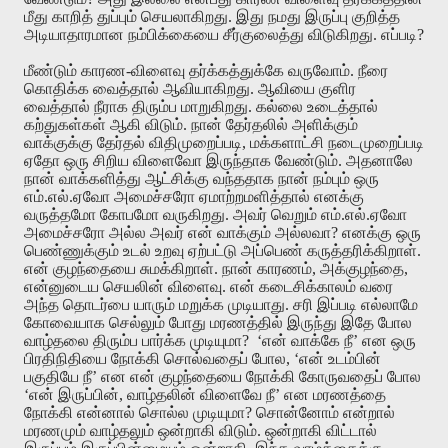
மீது
காறித்
துப்பும்
செயலாகிறது
.
இது
நமது
இருப்பு
குறித்த
அடியாதாரமான
நம்பிக்கையை
சீர்குலைத்து
விடுகிறது
.
எப்படி
?
மீண்டும்
காரண
-
விளைவு
தர்க்கத்துக்கே
வருவோம்
.
நீரை
கொதிக்க
வைத்தால்
ஆவியாகிறது
.
ஆவியை
குளிர
வைத்தால்
நீராக
திரும்ப
மாறுகிறது
.
கல்லை
உடைத்தால்
கற்துகள்கள்
ஆகி
விடும்
.
நான்
தேர்தலில்
அளிக்கும்
வாக்குக்கு
தேர்தல்
விதிமுறைப்படி
,
மக்களாட்சி
நடைமுறைப்படி
ஏதோ
ஒரு
சிறிய
விளைவோ
இருந்தாக
வேண்டும்
.
அதனாலே
நான்
வாக்களித்து
ஆட்சிக்கு
வந்ததாக
நான்
நம்பும்
ஒரு
எம்
.
எல்
.
ஏவோ
அமைச்சரோ
ஏமாற்றமளித்தால்
எனக்கு
வருத்தமோ
கோபமோ
வருகிறது
.
அவர்
வெறும்
எம்
.
எல்
.
ஏவோ
அமைச்சரோ
அல்ல
அவர்
என்
வாக்கும்
அல்லவா
?
எனக்கு
ஒரு
பெண்ணுக்கும்
உடல்
உறவு
ஏற்பட்டு
அப்பெண்
கருத்தரிக்கிறாள்
.
என்
குழந்தையை
சுமக்கிறாள்
.
நான்
காரணம்
,
அக்குழந்தை,
என்னுடைய செயலின்
விளைவு
.
என்
கடைசிக்காலம்
வரை
அந்த
தொடர்பை
யாரும்
மறுக்க
முடியாது
.
சரி
இப்படி
எல்லாமே
கோவையாக
செல்லும்
போது
மரணத்தில்
இருந்து
இதே
போல
வாழ்தலை
திரும்ப
பார்க்க
முடியுமா
? ‘
என்
வாக்கே
நீ’
என
ஒரு
பிரதிநிதியை
நோக்கி
சொல்வதைப்
போல
, ‘
என்
உடம்பின்
பகுதியே
நீ’
என
என்
குழந்தையை
நோக்கி
கோருவதைப்
போல
‘
என்
இருப்பின்
,
வாழ்தலின்
விளைவே
நீ’
என
மரணத்தை
நோக்கி என்னால்
சொல்ல
முடியுமா
?
சொன்னோம்
என்றால்
மரணமும்
வாழ்தலும்
ஒன்றாகி
விடும்
.
ஒன்றாகி
விட்டால்