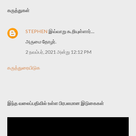
கருத்துகள்
STEPHEN
இவ்வாறு கூறியுள்ளார்…
அருமை தோழர்.
2 நவம்பர், 2021 அன்று 12:12 PM
கருத்துரையிடுக
இந்த வலைப்பதிவில் உள்ள பிரபலமான இடுகைகள்