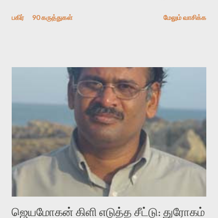
தேடிக் கண்டுபிடிப்பது தான் இக்கட்டுரையின் நோக்கம். பள்ளிக்
பகிர்
90 கருத்துகள்
மேலும் வாசிக்க
காலத்தில் ஜாலவித்தைக்காரர்கள் வந்து போன பின் அவர்களின்
சூட்சுமத்தை கண்டுபிடித்து விட்டதாய் அந்தரங்கமாய் மட்டும்
குசுகுசுத்துக் கொள்வோம். அடுத்த முறை வரும் போது மர்மம் விலகாமல்
அதிக ஆர்வமுடன் அவரை சூழ்ந்து கொள்வோம். அறிதல் மர்மத்தை
அதிகமாக்கும். கொல்லாது. ஒரு கனவை மீட்டெடுப்பதன் நோக்கம்
என்னவாக இருக்கும்? கவிதையின் அரூப இயக்கத்தை பொதுவயமாக
வடிக்க முயல்வதும் அதற்கே. கோயில் கருவறையின்
மென்வெளிச்சத்தில் நுண்பேசியின் படக்கருவியை இயக்கி சாத்தி
வைத்து விட்டு இயக்கத்தை அறிவோம். அறிதல் அபச்சாரமில்லை.
பயணப் படிமம் என்பது காக்னிடிவ் பொயடிக்ஸ் எனும் சமகால
விமர்சனத்தின் ஒரு முக்கிய கருவி. இக்கருவியை மனுஷ்யபுத்திரனின்
“காலை வணக்கங்கள்” எனும் ஒரு கவிதையில் சொருகப் போகிறோம்.
முதலில் கருவியை பழகுவோம். அன்றாட மொழியில் ஒன்று ம...
ஜெயமோகன் கிளி எடுத்த சீட்டு: துரோகம்