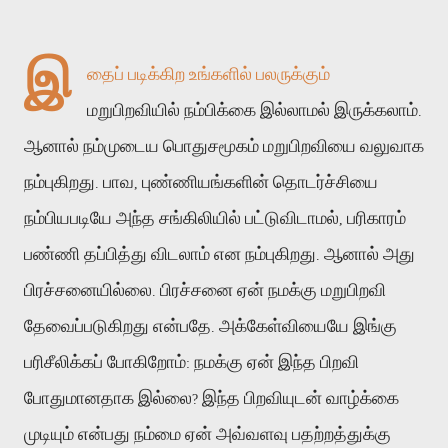
இ
தைப்
படிக்கிற
உங்களில்
பலருக்கும்
மறுபிறவியில்
நம்பிக்கை
இல்லாமல்
இருக்கலாம்
.
ஆனால்
நம்முடைய
பொதுசமூகம்
மறுபிறவியை
வலுவாக
நம்புகிறது
பாவ
புண்ணியங்களின்
தொடர்ச்சியை
.
,
நம்பியபடியே
அந்த
சங்கிலியில்
பட்டுவிடாமல்
பரிகாரம்
,
பண்ணி
தப்பித்து
விடலாம்
என
நம்புகிறது
ஆனால்
அது
.
பிரச்சனையில்லை
பிரச்சனை
ஏன்
நமக்கு
மறுபிறவி
.
தேவைப்படுகிறது
என்பதே
அக்கேள்வியையே
இங்கு
.
பரிசீலிக்கப்
போகிறோம்
நமக்கு
ஏன்
இந்த
பிறவி
:
போதுமானதாக
இல்லை
இந்த
பிறவியுடன்
வாழ்க்கை
?
முடியும்
என்பது
நம்மை
ஏன்
அவ்வளவு
பதற்றத்துக்கு