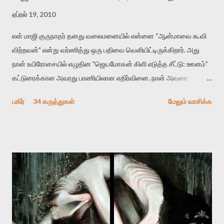
ஏப்ரல் 19, 2010
என் மாஜி குருநாதர் தனது வலைமனையில் என்னை “ஆன்மாவை கூவி
விற்றவன்” என்று வர்ணித்து ஒரு பதிவை வெளியிட்டிருக்கிறார். அது
நான் உயிரோசையில் எழுதின ”ஜெயமோகன் கிளி எடுத்த சீட்டு: ஊனம்”
கட்டுரைக்கான அவரது பாணியிலான எதிர்வினை. நான் அவரை
விமர்சிக்க காரணமே எனது தன்னிரக்கம் என்கிறார். ஜெயமோகனின்
பகிர்
34 கருத்துகள்
மேலும் வாசிக்க
பதிவை படித்த நண்பர்கள் பலரும் அவருக்காக இரக்கப்பட்டார்கள்.
உதாரணமாக கல்லூரிப் பேராசிரியர் ஒருவர் என்பவர் சொன்னார்:
“ஜெயமோகன் இன்றோரு தனிநபராக உயிர்மை போன்றோரு பெரும்
அமைப்புக்கு எதிராக இயங்க வேண்டி உள்ளது. அந்த பதற்றத்தை அவர்
தனது இணையதளத்திலே தொடர்ந்து பதிவு செய்கிறார். உயிர்மை
இன்னும் சில வருடங்களுக்கு தனக்கு எதிராக எழுத்தாளர்களை ஏவி
விட்டபடி இருக்கும் என்று ஒரு அச்சத்தை வெளிப்படுத்தியபடி
இருக்கிறார். அவர் கடுமையான பாதுகாப்பின்மை மனநிலையில் உள்ளார்.
உயிர்மை அவரை தாக்க உத்தேசித்தாலும் இல்லை என்றாலும்