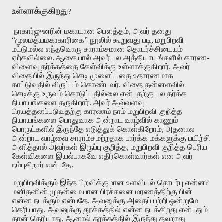
உள்ளாக்குகிறது
?
நாகார்ஜுனரின்
மகாயான
பௌத்தம்
,
அவர்
தனது
“
மூலமத்யமகாகாரிகை
”
நூலில்
கூறுவது
படி
,
மறுபிறவி
மட்டுமல்ல
எந்தவொரு
சாராம்சமான
தொடர்ச்சியையும்
ஏற்கவில்லை
.
ஆகையால்
அவர்
பல
அத்தியாயங்களில்
காரண
-
விளைவு
தர்க்கத்தை
கேள்விக்கு
உள்ளாக்குகிறார்
.
அவர்
விதையில்
இருந்து
செடி
முளைப்பதை
உதாரணமாக
காட்டுவதில்
விருப்பம்
கொண்டவர்
.
விதை
தன்னளவில்
செடிக்கு
உருவம்
கொடுப்பதில்லை
என்பதற்கு
பல
தர்க்க
நியாயங்களை
தருகிறார்
.
அவர்
அவ்வளவு
பிரயத்தனப்படுவதற்கு
காரணம்
நாம்
மறுபிறவி
குறித்த
நியாயங்களை
பொதுவாக
அன்றாட
வாழ்வில்
காணும்
பொருட்களில்
இருந்தே
எடுத்துக்
கொள்கிறோம்
,
அதனால
அன்றாட
வாழ்வை
சாராம்சமற்றதாக
பார்க்க
மக்களுக்கு
பயிற்சி
அளித்தால்
அவர்கள்
இருப்பு
குறித்த
,
மறுபிறவி
குறித்த
பெரிய
கேள்விகளை
இயல்பாகவே
எதிர்கொள்வார்கள்
என
அவர்
நம்புகிறார் என்பதே
.
மறுபிறவிக்கும்
இந்த
பிறவிக்குமான
உளவியல்
தொடர்பு
என்ன
?
மனிதனின்
முதன்மையான
பிரச்சனை
மரணத்திற்கு
பின்
என்ன
நடக்கும்
என்பதே
.
அவனுக்கு
அதைப்
பற்றி
ஒன்றுமே
தெரியாது
.
அவனுக்கு
தூக்கத்தில்
என்ன
நடக்கிறது
என்பதும்
தான்
தெரியாது
,
ஆனால்
தூக்கத்தில்
இருந்து
தவறாது