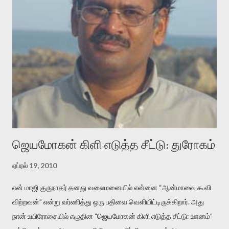
அதிகமாக்கும். கொல்லாது. ஒரு கனவை மீட்டெடுப்பதன் நோக்கம்
என்னவாக இருக்கும்? கவிதையின் அரூப இயக்கத்தை பொதுவயமாக
வடிக்க முயல்வதும் அதற்கே. கோயில் கருவறையின்
மென்வெளிச்சத்தில் நுண்பேசியின் படக்கருவியை இயக்கி சாத்தி
வைத்து விட்டு இயக்கத்தை அறிவோம். அறிதல் அபச்சாரமில்லை.
பயணப் படிமம் என்பது காக்னிடிவ் பொயடிக்ஸ் எனும் சமகால
விமர்சனத்தின் ஒரு முக்கிய கருவி. இக்கருவியை மனுஷ்யபுத்திரனின்
“காலை வணக்கங்கள்” எனும் ஒரு கவிதையில் சொருகப் போகிறோம்.
முதலில் கருவியை பழகுவோம். அன்றாட மொழியில் ஒன்று ம...
ஜெயமோகன் கிளி எடுத்த சீட்டு: துரோகம்
ஏப்ரல் 19, 2010
என் மாஜி குருநாதர் தனது வலைமனையில் என்னை “ஆன்மாவை கூவி
விற்றவன்” என்று வர்ணித்து ஒரு பதிவை வெளியிட்டிருக்கிறார். அது
நான் உயிரோசையில் எழுதின ”ஜெயமோகன் கிளி எடுத்த சீட்டு: ஊனம்”