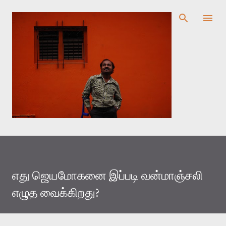
முதன்மை உள்ளடக்கத்திற்குச் செல்
எது ஜெயமோகனை இப்படி வன்மாஞ்சலி
எழுத வைக்கிறது?