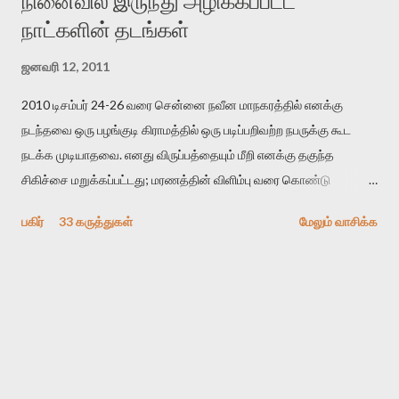
நினைவில் இருந்து அழிக்கப்பட்ட
நாட்களின் தடங்கள்
ஜனவரி 12, 2011
2010 டிசம்பர் 24-26 வரை சென்னை நவீன மாநகரத்தில் எனக்கு
நடந்தவை ஒரு பழங்குடி கிராமத்தில் ஒரு படிப்பறிவற்ற நபருக்கு கூட
நடக்க முடியாதவை. எனது விருப்பத்தையும் மீறி எனக்கு தகுந்த
சிகிச்சை மறுக்கப்பட்டது; மரணத்தின் விளிம்பு வரை கொண்டு
செல்லப்ப்பட்டேன். இரண்டாம் கோமா நிலைக்கு சென்றேன்.
பகிர்
33 கருத்துகள்
மேலும் வாசிக்க