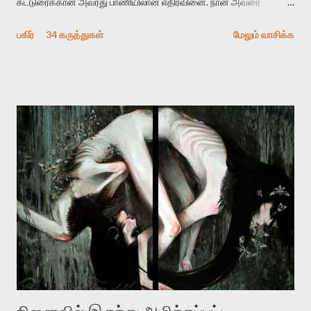
கட்டுரைக்கான அவரது பாணியிலான எதிர்வினை. நான் அவரை
விமர்சிக்க காரணமே எனது தன்னிரக்கம் என்கிறார். ஜெயமோகனின்
பகிர்
34 கருத்துகள்
மேலும் வாசிக்க
பதிவை படித்த நண்பர்கள் பலரும் அவருக்காக இரக்கப்பட்டார்கள்.
உதாரணமாக கல்லூரிப் பேராசிரியர் ஒருவர் என்பவர் சொன்னார்:
“ஜெயமோகன் இன்றோரு தனிநபராக உயிர்மை போன்றோரு பெரும்
அமைப்புக்கு எதிராக இயங்க வேண்டி உள்ளது. அந்த பதற்றத்தை அவர்
தனது இணையதளத்திலே தொடர்ந்து பதிவு செய்கிறார். உயிர்மை
இன்னும் சில வருடங்களுக்கு தனக்கு எதிராக எழுத்தாளர்களை ஏவி
விட்டபடி இருக்கும் என்று ஒரு அச்சத்தை வெளிப்படுத்தியபடி
இருக்கிறார். அவர் கடுமையான பாதுகாப்பின்மை மனநிலையில் உள்ளார்.
உயிர்மை அவரை தாக்க உத்தேசித்தாலும் இல்லை என்றாலும்
ஜெயமோகன் அந்த பிரமையால் தொடர்ந்து அச்சுறுத்தலுக்கு உள்ளாகி
உள்ளார். உங்களை பற்றின இந்த தாக்குதல் கூட இதன் வெளிப்பாடு தான்”.
உண்மையே! ராக்கி படத்தில் குத்துச்சண்டை வீரராக வரும் சில்வெஸ்டர்
ஓரிடத்தில் சொல்வார்: ...