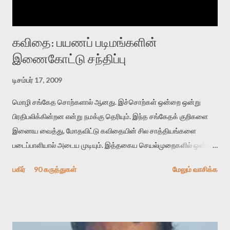
கவிதை: பயணப் படிமங்களின்
இணைகோட்டு சந்திப்பு
டிசம்பர் 17, 2009
மொழி சங்கேத சொற்களால் ஆனது. இச்சொற்கள் ஒன்றை ஒன்று
பிரதிபலிக்கின்றன என்று நமக்கு தெரியும். இந்த சங்கேதக் குறிகளை
இணைய வைத்து, மோதவிட்டு கவிதையின் சில சாத்தியங்களை
படைப்பாளியால் அடைய முடியும். இத்தகைய செயல்முறைகளில் ஒன்றை
தேடிக் கண்டுபிடிப்பது தான் இக்கட்டுரையின் நோக்கம். பள்ளிக்
பகிர்
90 கருத்துகள்
மேலும் வாசிக்க
காலத்தில் ஜாலவித்தைக்காரர்கள் வந்து போன பின் அவர்களின்
சூட்சுமத்தை கண்டுபிடித்து விட்டதாய் அந்தரங்கமாய் மட்டும்
குசுகுசுத்துக் கொள்வோம். அடுத்த முறை வரும் போது மர்மம் விலகாமல்
அதிக ஆர்வமுடன் அவரை சூழ்ந்து கொள்வோம். அறிதல் மர்மத்தை