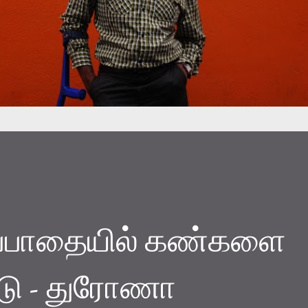
ர்ப்பாதையில் கண்களை
டு - துரோணா