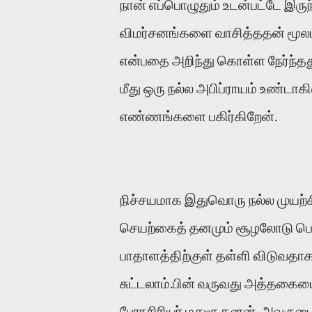
நான் எப்பொழுதும் உடன்பட்டே இரு
விமர்சனங்களை வாசித்ததன் மூல
என்பதை அறிந்து கொள்ள நேர்ந்தத
மீது ஒரு நல்ல அபிப்ராயம் உண்ட
எண்ணங்களை பகிர்கிறேன்.
நிச்சயமாக இதுவொரு நல்ல முயற்ச
செயற்கைத் தனமும் சூழலோடு பொ
பாதாளத்திற்குள் தள்ளி விடுவ
சுட்டலாம்.பின் வருவது அத்தகை
பேராசிரியர் மதுசூதனன். அவருட