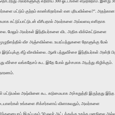
 தொடர்ந்து அவர்களுக்கு எதிராய் 300 ஓட்டங்கள் எடுத்தோம். இன்று 3
ர்களை மட்டும் குற்றம் காண்கிறார்கள் என புரியவில்லை?”. அதற்கான
ேகமாக கட்டுப்பாட்டுடன் வீசீயதால் அவர்களை அவ்வளவு எளிதாக
ல்லை. மேலும் அவர்கள் இந்தியர்களை விட அதிக விக்கெட்டுகளை
 முழுநீளத்தில் வீச அஞ்சவில்லை. உயரப்பந்துகளை தோளுக்கு மேல்
் இடுப்புக்கு கீழ் வீசவில்லை. ஆஸி பந்துவீச்சை இந்தியர்கள் அன்றி பிற
ந்து வீச்சை வங்கதேசம் கூட இதே போல் துச்சமாக அடித்து கிழிக்கும்.
உதாரணம்.
கள் மட்டுமல்ல அஷ்வினை கூட கடுமையாக அச்சுறுத்தி இருந்தது இந்த
்டையாளர்கள் உங்களை சிக்சர்களாய் விளாசுவதும், அவர்களை
ிந்தனையாய் இருப்பதும் 50 ஓவர் ஆட்டத்துக்கு உகந்த மனநிலை அல்ல