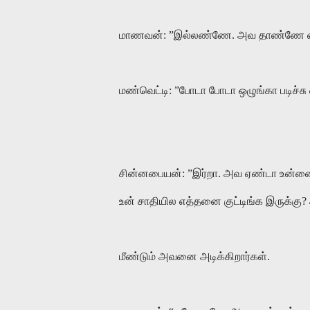
மாணவன்: ”இல்லண்ணே. அவ தாண்ணே எ
மண்வெட்டி: ”போடா போடா ஒழுங்கா படிச்சு
சின்னபையன்: ”இர்றா. அவ ஏண்டா உன்னை
உன் சாதியில எத்தனை குட்டிங்க இருக்கு
மீண்டும் அவனை அடிக்கிறார்கள்.