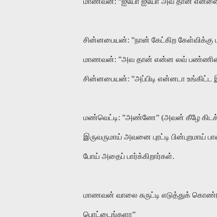
மாணவன்: “ஐயோ ஐயோ அவ தான் என்னை 
சின்னபையன்: ”நான் கேட்கிற கேள்விக்கு
மாணவன்: ”அவ தான் என்ன லவ் பண்ணி
சின்னபையன்: ”அப்பிடி என்னடா உங்கிட்ட இர
மண்வெட்டி: ”அண்ணே” (அவன் கீழே கிடக்க
இருவருமாய் அவனை புரட்டி பின்புறமாய் பாண
போய் அதைப் பார்க்கிறார்கள்.
மாணவன் வாலை சுருட்டி எடுத்துக் கொண்டு 
பொட்டைங்களா”