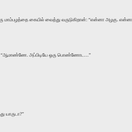
ு மாம்பழத்தை கையில் வைத்து வருடுகிறான்: “என்னா அழகு. என்ன
ான்: “ஆமாண்ணே. அப்பிடியே ஒரு பொண்ணோட…”
து யாருடா?”