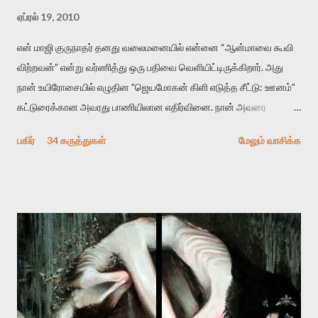
ஏப்ரல் 19, 2010
என் மாஜி குருநாதர் தனது வலைமனையில் என்னை “ஆன்மாவை கூவி
விற்றவன்” என்று வர்ணித்து ஒரு பதிவை வெளியிட்டிருக்கிறார். அது
நான் உயிரோசையில் எழுதின ”ஜெயமோகன் கிளி எடுத்த சீட்டு: ஊனம்”
கட்டுரைக்கான அவரது பாணியிலான எதிர்வினை. நான் அவரை
விமர்சிக்க காரணமே எனது தன்னிரக்கம் என்கிறார். ஜெயமோகனின்
பகிர்
34 கருத்துகள்
மேலும் வாசிக்க
பதிவை படித்த நண்பர்கள் பலரும் அவருக்காக இரக்கப்பட்டார்கள்.
உதாரணமாக கல்லூரிப் பேராசிரியர் ஒருவர் என்பவர் சொன்னார்:
“ஜெயமோகன் இன்றோரு தனிநபராக உயிர்மை போன்றோரு பெரும்
அமைப்புக்கு எதிராக இயங்க வேண்டி உள்ளது. அந்த பதற்றத்தை அவர்
தனது இணையதளத்திலே தொடர்ந்து பதிவு செய்கிறார். உயிர்மை
இன்னும் சில வருடங்களுக்கு தனக்கு எதிராக எழுத்தாளர்களை ஏவி
விட்டபடி இருக்கும் என்று ஒரு அச்சத்தை வெளிப்படுத்தியபடி
இருக்கிறார். அவர் கடுமையான பாதுகாப்பின்மை மனநிலையில் உள்ளார்.
உயிர்மை அவரை தாக்க உத்தேசித்தாலும் இல்லை என்றாலும்