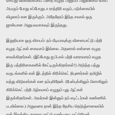
செய்து வேகவேகமாய் அதை எழுதி அனுப்பி அலுவலகம் போய்
அமரும் போது எப்போதுடா ராத்திரி வரும், படுக்கையில்
விழலாம் என இருக்கும். அதேநேரம் இந்த சவால் ஒரு
ஜாலியான அனுபவமாகவும் இருந்தது.
இறுதியாக ஒரு விசயம்: நம் மீடியாவுக்கு விளையாட்டு பற்றி
எழுத ஆட்கள் கைவசம் இல்லை. அதனால் என்னை எழுத
வைக்கிறார்கள். (இப்போது ஐ.பி.எல் பற்றி வாராவாரம் எழுத
இரு பத்திரிகைகளில் கேட்டிருக்கிறார்கள்!) அடுத்த பத்து
வருடங்களில் என் இடத்தில் கிரிக்கெட் நிபுணர்கள் தமிழில்
வந்து விடுவார்கள் என நம்புகிறேன். (பேஸ்புக்கிலும் பிளாகிலும்
கிரிக்கெட் பற்றி ஆர்வமாய் எழுதும் புது ஆட்கள்
இருக்கிறார்கள். அவர்கள் இன்னும் நம் எடிட்டர்கள் கண்ணில்
படவில்லை.) அதுவரை நான் இந்த தேசிய நெடுஞ்சாலையில்
என் இலக்கிய காளை மாட்டு வண்டியை ஓட்டுவேன்.