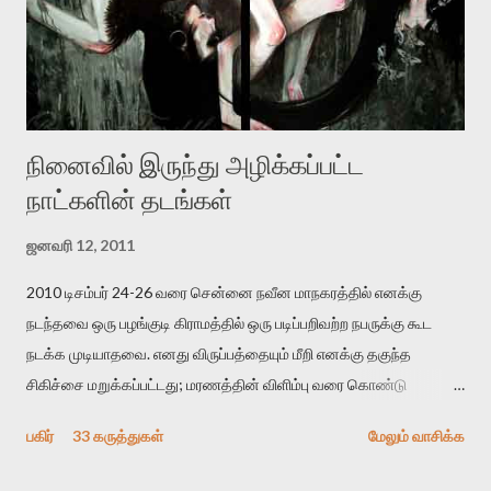
ஜெயமோகன் அந்த பிரமையால் தொடர்ந்து அச்சுறுத்தலுக்கு உள்ளாகி
உள்ளார். உங்களை பற்றின இந்த தாக்குதல் கூட இதன் வெளிப்பாடு தான்”.
உண்மையே! ராக்கி படத்தில் குத்துச்சண்டை வீரராக வரும் சில்வெஸ்டர்
ஓரிடத்தில் சொல்வார்: ...
நினைவில் இருந்து அழிக்கப்பட்ட
நாட்களின் தடங்கள்
ஜனவரி 12, 2011
2010 டிசம்பர் 24-26 வரை சென்னை நவீன மாநகரத்தில் எனக்கு
நடந்தவை ஒரு பழங்குடி கிராமத்தில் ஒரு படிப்பறிவற்ற நபருக்கு கூட
நடக்க முடியாதவை. எனது விருப்பத்தையும் மீறி எனக்கு தகுந்த
சிகிச்சை மறுக்கப்பட்டது; மரணத்தின் விளிம்பு வரை கொண்டு
செல்லப்ப்பட்டேன். இரண்டாம் கோமா நிலைக்கு சென்றேன்.
பகிர்
33 கருத்துகள்
மேலும் வாசிக்க