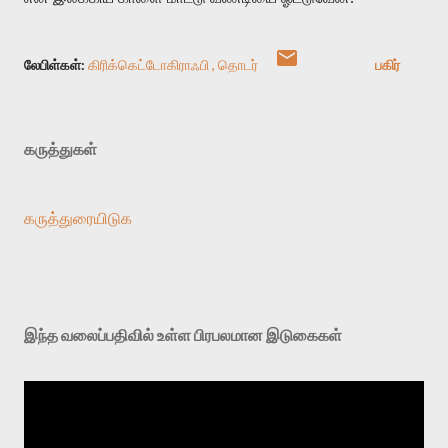
லேபிள்கள்:
கிரிக்கெட்டோகிராஃபி
தொடர்
பகிர்
கருத்துகள்
கருத்துரையிடுக
இந்த வலைப்பதிவில் உள்ள பிரபலமான இடுகைகள்