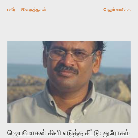
தேடிக் கண்டுபிடிப்பது தான் இக்கட்டுரையின் நோக்கம். பள்ளிக்
பகிர்
90 கருத்துகள்
மேலும் வாசிக்க
காலத்தில் ஜாலவித்தைக்காரர்கள் வந்து போன பின் அவர்களின்
சூட்சுமத்தை கண்டுபிடித்து விட்டதாய் அந்தரங்கமாய் மட்டும்
குசுகுசுத்துக் கொள்வோம். அடுத்த முறை வரும் போது மர்மம் விலகாமல்
அதிக ஆர்வமுடன் அவரை சூழ்ந்து கொள்வோம். அறிதல் மர்மத்தை
அதிகமாக்கும். கொல்லாது. ஒரு கனவை மீட்டெடுப்பதன் நோக்கம்
என்னவாக இருக்கும்? கவிதையின் அரூப இயக்கத்தை பொதுவயமாக
வடிக்க முயல்வதும் அதற்கே. கோயில் கருவறையின்
மென்வெளிச்சத்தில் நுண்பேசியின் படக்கருவியை இயக்கி சாத்தி
வைத்து விட்டு இயக்கத்தை அறிவோம். அறிதல் அபச்சாரமில்லை.
பயணப் படிமம் என்பது காக்னிடிவ் பொயடிக்ஸ் எனும் சமகால
விமர்சனத்தின் ஒரு முக்கிய கருவி. இக்கருவியை மனுஷ்யபுத்திரனின்
“காலை வணக்கங்கள்” எனும் ஒரு கவிதையில் சொருகப் போகிறோம்.
முதலில் கருவியை பழகுவோம். அன்றாட மொழியில் ஒன்று ம...
ஜெயமோகன் கிளி எடுத்த சீட்டு: துரோகம்