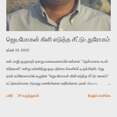
பயணப் படிமம் என்பது காக்னிடிவ் பொயடிக்ஸ் எனும் சமகால
விமர்சனத்தின் ஒரு முக்கிய கருவி. இக்கருவியை மனுஷ்யபுத்திரனின்
“காலை வணக்கங்கள்” எனும் ஒரு கவிதையில் சொருகப் போகிறோம்.
முதலில் கருவியை பழகுவோம். அன்றாட மொழியில் ஒன்று ம...
ஜெயமோகன் கிளி எடுத்த சீட்டு: துரோகம்
ஏப்ரல் 19, 2010
என் மாஜி குருநாதர் தனது வலைமனையில் என்னை “ஆன்மாவை கூவி
விற்றவன்” என்று வர்ணித்து ஒரு பதிவை வெளியிட்டிருக்கிறார். அது
நான் உயிரோசையில் எழுதின ”ஜெயமோகன் கிளி எடுத்த சீட்டு: ஊனம்”
கட்டுரைக்கான அவரது பாணியிலான எதிர்வினை. நான் அவரை
விமர்சிக்க காரணமே எனது தன்னிரக்கம் என்கிறார். ஜெயமோகனின்
பகிர்
34 கருத்துகள்
மேலும் வாசிக்க
பதிவை படித்த நண்பர்கள் பலரும் அவருக்காக இரக்கப்பட்டார்கள்.
உதாரணமாக கல்லூரிப் பேராசிரியர் ஒருவர் என்பவர் சொன்னார்:
“ஜெயமோகன் இன்றோரு தனிநபராக உயிர்மை போன்றோரு பெரும்