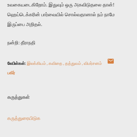
உவகையடைகிறோம். இதுவும் ஒரு அகவிடுதலை தான்!
ஹெய்டெக்கரின் பார்வையில் சொல்வதானால் நம் நாமே
இருப்பை அறிதல்.
நன்றி: தீராநதி
லேபிள்கள்:
இலக்கியம்
கவிதை
தத்துவம்
விமர்சனம்
பகிர்
கருத்துகள்
கருத்துரையிடுக