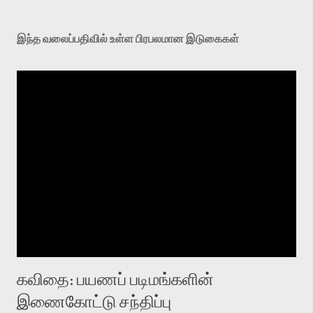
இந்த வலைப்பதிவில் உள்ள பிரபலமான இடுகைகள்
கவிதை: பயணப் படிமங்களின்
இணைகோட்டு சந்திப்பு