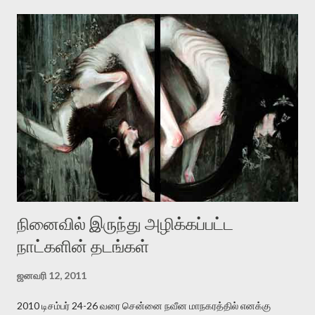
அமைப்புக்கு எதிராக இயங்க வேண்டி உள்ளது. அந்த பதற்றத்தை அவர்
தனது இணையதளத்திலே தொடர்ந்து பதிவு செய்கிறார். உயிர்மை
இன்னும் சில வருடங்களுக்கு தனக்கு எதிராக எழுத்தாளர்களை ஏவி
விட்டபடி இருக்கும் என்று ஒரு அச்சத்தை வெளிப்படுத்தியபடி
இருக்கிறார். அவர் கடுமையான பாதுகாப்பின்மை மனநிலையில் உள்ளார்.
உயிர்மை அவரை தாக்க உத்தேசித்தாலும் இல்லை என்றாலும்
ஜெயமோகன் அந்த பிரமையால் தொடர்ந்து அச்சுறுத்தலுக்கு உள்ளாகி
உள்ளார். உங்களை பற்றின இந்த தாக்குதல் கூட இதன் வெளிப்பாடு தான்”.
உண்மையே! ராக்கி படத்தில் குத்துச்சண்டை வீரராக வரும் சில்வெஸ்டர்
ஓரிடத்தில் சொல்வார்: ...
நினைவில் இருந்து அழிக்கப்பட்ட
நாட்களின் தடங்கள்
ஜனவரி 12, 2011
2010 டிசம்பர் 24-26 வரை சென்னை நவீன மாநகரத்தில் எனக்கு