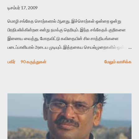
டிசம்பர் 17, 2009
மொழி சங்கேத சொற்களால் ஆனது. இச்சொற்கள் ஒன்றை ஒன்று
பிரதிபலிக்கின்றன என்று நமக்கு தெரியும். இந்த சங்கேதக் குறிகளை
இணைய வைத்து, மோதவிட்டு கவிதையின் சில சாத்தியங்களை
படைப்பாளியால் அடைய முடியும். இத்தகைய செயல்முறைகளில் ஒன்றை
தேடிக் கண்டுபிடிப்பது தான் இக்கட்டுரையின் நோக்கம். பள்ளிக்
பகிர்
90 கருத்துகள்
மேலும் வாசிக்க
காலத்தில் ஜாலவித்தைக்காரர்கள் வந்து போன பின் அவர்களின்
சூட்சுமத்தை கண்டுபிடித்து விட்டதாய் அந்தரங்கமாய் மட்டும்
குசுகுசுத்துக் கொள்வோம். அடுத்த முறை வரும் போது மர்மம் விலகாமல்
அதிக ஆர்வமுடன் அவரை சூழ்ந்து கொள்வோம். அறிதல் மர்மத்தை
அதிகமாக்கும். கொல்லாது. ஒரு கனவை மீட்டெடுப்பதன் நோக்கம்
என்னவாக இருக்கும்? கவிதையின் அரூப இயக்கத்தை பொதுவயமாக
வடிக்க முயல்வதும் அதற்கே. கோயில் கருவறையின்
மென்வெளிச்சத்தில் நுண்பேசியின் படக்கருவியை இயக்கி சாத்தி
வைத்து விட்டு இயக்கத்தை அறிவோம். அறிதல் அபச்சாரமில்லை.