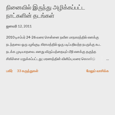
நினைவில் இருந்து அழிக்கப்பட்ட
நாட்களின் தடங்கள்
ஜனவரி 12, 2011
2010 டிசம்பர் 24-26 வரை சென்னை நவீன மாநகரத்தில் எனக்கு
நடந்தவை ஒரு பழங்குடி கிராமத்தில் ஒரு படிப்பறிவற்ற நபருக்கு கூட
நடக்க முடியாதவை. எனது விருப்பத்தையும் மீறி எனக்கு தகுந்த
சிகிச்சை மறுக்கப்பட்டது; மரணத்தின் விளிம்பு வரை கொண்டு
செல்லப்ப்பட்டேன். இரண்டாம் கோமா நிலைக்கு சென்றேன்.
பகிர்
33 கருத்துகள்
மேலும் வாசிக்க