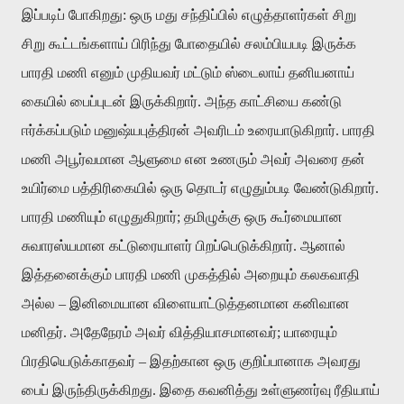
இப்படிப்
போகிறது
:
ஒரு
மது
சந்திப்பில்
எழுத்தாளர்கள்
சிறு
சிறு
கூட்டங்களாய்
பிரிந்து
போதையில்
சலம்பியபடி
இருக்க
பாரதி
மணி
எனும்
முதியவர்
மட்டும்
ஸ்டைலாய்
தனியனாய்
கையில்
பைப்புடன்
இருக்கிறார்
.
அந்த
காட்சியை
கண்டு
ஈர்க்கப்படும்
மனுஷ்யபுத்திரன்
அவரிடம்
உரையாடுகிறார்
.
பாரதி
மணி
அபூர்வமான
ஆளுமை
என
உணரும்
அவர்
அவரை
தன்
உயிர்மை
பத்திரிகையில்
ஒரு
தொடர்
எழுதும்படி
வேண்டுகிறார்
.
பாரதி
மணியும்
எழுதுகிறார்
;
தமிழுக்கு
ஒரு
கூர்மையான
சுவாரஸ்யமான
கட்டுரையாளர்
பிறப்பெடுக்கிறார்
.
ஆனால்
இத்தனைக்கும்
பாரதி
மணி
முகத்தில்
அறையும்
கலகவாதி
அல்ல
–
இனிமையான
விளையாட்டுத்தனமான
கனிவான
மனிதர்
.
அதேநேரம்
அவர்
வித்தியாசமானவர்
;
யாரையும்
பிரதியெடுக்காதவர்
–
இதற்கான
ஒரு
குறிப்பானாக
அவரது
பைப்
இருந்திருக்கிறது
.
இதை
கவனித்து
உள்ளுணர்வு
ரீதியாய்