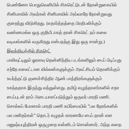
பெண்ணோ
பொதுவெளியில்
சிகரெட்டுடன்
தோன்றுகையில்
சினிமாவில்
அவர்கள்
சினிமாவில்
அவ்வாறே
தோன்றுவது
குறைந்து
விடுகிறது
. (
எதார்த்தத்தை
பிரதிபலிக்கும்
வண்ணமல்ல
ஒரு
குறியீடாகத்
தான்
சிகரெட்
நம்
கலை
வடிவங்களில்
வருகிறது
என்பதற்கு
இது
ஒரு
சான்று
.)
இலக்கியத்தில்
சிகரெட்
பாலிவுட்டிலும்
ஓரளவு
தென்னிந்திய
படங்களிலும்
பைப்
பிடிப்பது
சற்றே
எலைட்டான
வில்லன்களுக்கும்
அலட்சியம்
தொனிக்கும்
உயர்த்தட்டு
குணச்சித்திர
ஆண்
பாத்திரங்களுக்கும்
உகந்ததாக
இருந்து
வந்துள்ளது
.
தமிழ்
எழுத்தாளர்களில்
சதா
பைப்புடன்
நாம்
அடையாளப்படுத்தும்
ஒருவர்
பாரதி
மணி
.
சொல்லப்
போனால்
பாரதி
மணி
உயிர்மையில்
”
பல
நேரங்களில்
பல
மனிதர்கள்
”
தொடர்
எழுதக்
காரணமே
பைப்
தான்
என
மனுஷ்யபுத்திரன்
ஒருமுறை
என்னிடம்
சொன்னார்
.
அந்த
கதை