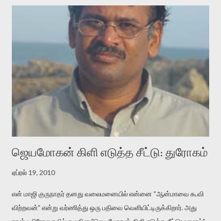
அதிக ஆர்வமுடன் அவரை சூழ்ந்து கொள்வோம். அறிதல் மர்மத்தை
அதிகமாக்கும். கொல்லாது. ஒரு கனவை மீட்டெடுப்பதன் நோக்கம்
என்னவாக இருக்கும்? கவிதையின் அரூப இயக்கத்தை பொதுவயமாக
வடிக்க முயல்வதும் அதற்கே. கோயில் கருவறையின்
மென்வெளிச்சத்தில் நுண்பேசியின் படக்கருவியை இயக்கி சாத்தி
வைத்து விட்டு இயக்கத்தை அறிவோம். அறிதல் அபச்சாரமில்லை.
பயணப் படிமம் என்பது காக்னிடிவ் பொயடிக்ஸ் எனும் சமகால
விமர்சனத்தின் ஒரு முக்கிய கருவி. இக்கருவியை மனுஷ்யபுத்திரனின்
“காலை வணக்கங்கள்” எனும் ஒரு கவிதையில் சொருகப் போகிறோம்.
முதலில் கருவியை பழகுவோம். அன்றாட மொழியில் ஒன்று ம...
ஜெயமோகன் கிளி எடுத்த சீட்டு: துரோகம்
ஏப்ரல் 19, 2010
என் மாஜி குருநாதர் தனது வலைமனையில் என்னை “ஆன்மாவை கூவி
விற்றவன்” என்று வர்ணித்து ஒரு பதிவை வெளியிட்டிருக்கிறார். அது