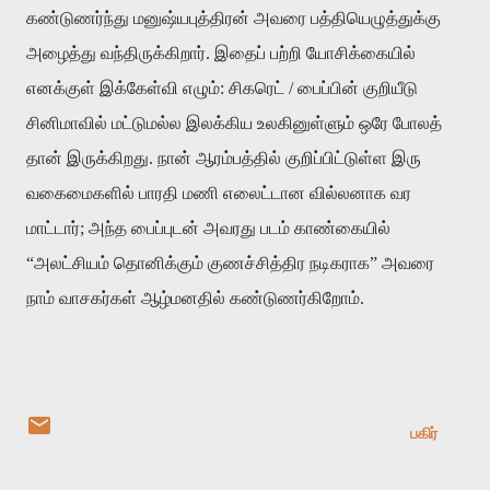
கண்டுணர்ந்து
மனுஷ்யபுத்திரன்
அவரை
பத்தியெழுத்துக்கு
அழைத்து
வந்திருக்கிறார்
.
இதைப்
பற்றி
யோசிக்கையில்
எனக்குள்
இக்கேள்வி
எழும்
:
சிகரெட்
/
பைப்பின்
குறியீடு
சினிமாவில்
மட்டுமல்ல
இலக்கிய
உலகினுள்ளும்
ஒரே
போலத்
தான்
இருக்கிறது
.
நான்
ஆரம்பத்தில்
குறிப்பிட்டுள்ள
இரு
வகைமைகளில்
பாரதி
மணி
எலைட்டான
வில்லனாக
வர
மாட்டார்
;
அந்த
பைப்புடன்
அவரது
படம்
காண்கையில்
“
அலட்சியம்
தொனிக்கும்
குணச்சித்திர
நடிகராக
”
அவரை
நாம்
வாசகர்கள்
ஆழ்மனதில்
கண்டுணர்கிறோம்
.
பகிர்