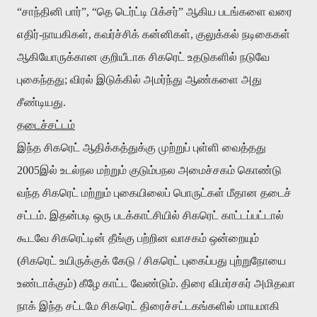
“
சாந்தினி
பார்
”, “
தெ
டெர்ட்டி
பிக்சர்
”
ஆகிய
படங்களை
வரை
எதிர்
-
நாயகிகள்
,
கவர்ச்சிக்
கன்னிகள்
,
குலுக்கல்
நடிகைகள்
ஆகியோருக்கான
குறியீடாக
சிகரெட்
உதடுகளில்
நடுவே
புகைந்தது
;
விரல்
இடுக்கில்
அமர்ந்து ஆண்களை அது
சீண்டியது
.
தடைச்சட்டம்
இந்த
சிகரெட்
ஆதிக்கத்துக்கு
முற்றுப்
புள்ளி
வைத்தது
2005
இல்
உடல்நல
மற்றும்
குடும்பநல
அமைச்சகம்
கொண்டு
வந்த
சிகரெட்
மற்றும்
புகையிலைப்
பொருட்கள்
மீதான
தடைச்
சட்டம்
.
இதன்படி
ஒரு
படக்காட்சியில்
சிகரெட்
காட்டப்பட்டால்
கூடவே
சிகரெட்டின்
தீங்கு
பற்றின
வாசகம்
ஒன்றையும்
(
சிகரெட்
உயிருக்குக்
கேடு
/
சிகரெட்
புகைப்பது
புற்றுநோயை
உண்டாக்கும்
)
கீழே
காட்ட
வேண்டும்
.
திரை
விமர்சகர்
அமிதவா
நாக்
இந்த
சட்டமே
சிகரெட்
திரைச்சட்டகங்களில்
மாயமாகி