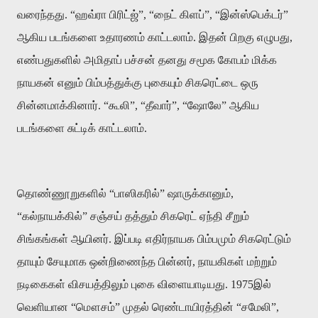
வரைந்தது
. “
ஹவ்ரா
பிரிட்ஜ்
”
, “
நைட்
கிளப்
”
, “
இன்ஸ்பெக்டர்
”
ஆகிய
படங்களை
உதாரணம்
காட்டலாம்
.
இதன்
பிறகு
எழுபது
,
எண்பதுகளில்
அமிதாப்
பச்சன்
தனது
சமூக
கோபம்
மிக்க
நாயகன்
எனும்
பிம்பத்துக்கு
புகையும்
சிகரெட்டை
ஒரு
சின்னமாக்கினார்
. “
கூலி
”
, “
தீவார்
”
, “
ஷோலே
”
ஆகிய
படங்களை
சுட்டிக்
காட்டலாம்
.
தொண்ணூறுகளில்
“
பாஸிகரில்
”
ஷாருக்கானும்
,
“
கல்நாயக்கில்
”
சஞ்சய்
தத்தும்
சிகரெட்
ஏந்தி
சீறும்
சிங்கங்கள்
ஆயினர்
.
இப்படி
எதிர்நாயக
பிம்பமும்
சிகரெட்டும்
தாயும்
சேயுமாக
ஒன்றிணைந்த
பின்னர்
,
நாயகிகள்
மற்றும்
நடிகைகள்
விசயத்திலும்
புகை
விளையாடியது
. 1975
இல்
வெளியான
“
மௌசம்
”
முதல்
ரெண்டாயிரத்தின்
“
சமேலி
”,