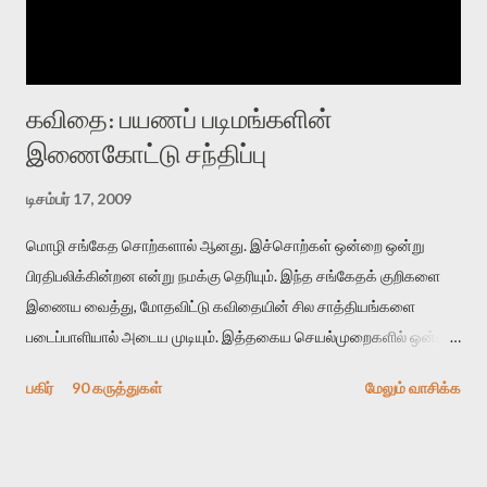
கவிதை: பயணப் படிமங்களின்
இணைகோட்டு சந்திப்பு
டிசம்பர் 17, 2009
மொழி சங்கேத சொற்களால் ஆனது. இச்சொற்கள் ஒன்றை ஒன்று
பிரதிபலிக்கின்றன என்று நமக்கு தெரியும். இந்த சங்கேதக் குறிகளை
இணைய வைத்து, மோதவிட்டு கவிதையின் சில சாத்தியங்களை
படைப்பாளியால் அடைய முடியும். இத்தகைய செயல்முறைகளில் ஒன்றை
தேடிக் கண்டுபிடிப்பது தான் இக்கட்டுரையின் நோக்கம். பள்ளிக்
பகிர்
90 கருத்துகள்
மேலும் வாசிக்க
காலத்தில் ஜாலவித்தைக்காரர்கள் வந்து போன பின் அவர்களின்
சூட்சுமத்தை கண்டுபிடித்து விட்டதாய் அந்தரங்கமாய் மட்டும்
குசுகுசுத்துக் கொள்வோம். அடுத்த முறை வரும் போது மர்மம் விலகாமல்