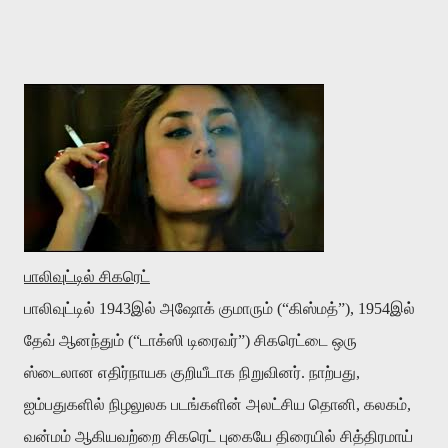
பாலிவுட்டில்
சிகரெட்
பாலிவுட்டில்
1943
இல்
அஷோக்
குமாரும்
(“
கிஸ்மத்
”), 1954
இல்
தேவ்
ஆனந்தும்
(“
டாக்ஸி
டிரைவர்
”)
சிகரெட்டை
ஒரு
ஸ்டைலான
எதிர்நாயக
குறியீடாக
நிறுவினர்
.
நாற்பது
,
ஐம்பதுகளில்
நிழலுலக
படங்களின்
அலட்சிய
தொனி
,
கலகம்
,
வன்மம்
ஆகியவற்றை சிகரெட்
புகையே
திரையில்
சித்திரமாய்