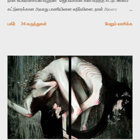
நான் உயிரோசையில் எழுதின ”ஜெயமோகன் கிளி எடுத்த சீட்டு: ஊனம்”
கட்டுரைக்கான அவரது பாணியிலான எதிர்வினை. நான் அவரை
விமர்சிக்க காரணமே எனது தன்னிரக்கம் என்கிறார். ஜெயமோகனின்
பகிர்
34 கருத்துகள்
மேலும் வாசிக்க
பதிவை படித்த நண்பர்கள் பலரும் அவருக்காக இரக்கப்பட்டார்கள்.
உதாரணமாக கல்லூரிப் பேராசிரியர் ஒருவர் என்பவர் சொன்னார்:
“ஜெயமோகன் இன்றோரு தனிநபராக உயிர்மை போன்றோரு பெரும்
அமைப்புக்கு எதிராக இயங்க வேண்டி உள்ளது. அந்த பதற்றத்தை அவர்
தனது இணையதளத்திலே தொடர்ந்து பதிவு செய்கிறார். உயிர்மை
இன்னும் சில வருடங்களுக்கு தனக்கு எதிராக எழுத்தாளர்களை ஏவி
விட்டபடி இருக்கும் என்று ஒரு அச்சத்தை வெளிப்படுத்தியபடி
இருக்கிறார். அவர் கடுமையான பாதுகாப்பின்மை மனநிலையில் உள்ளார்.
உயிர்மை அவரை தாக்க உத்தேசித்தாலும் இல்லை என்றாலும்
ஜெயமோகன் அந்த பிரமையால் தொடர்ந்து அச்சுறுத்தலுக்கு உள்ளாகி
உள்ளார். உங்களை பற்றின இந்த தாக்குதல் கூட இதன் வெளிப்பாடு தான்”.
உண்மையே! ராக்கி படத்தில் குத்துச்சண்டை வீரராக வரும் சில்வெஸ்டர்
ஓரிடத்தில் சொல்வார்: ...