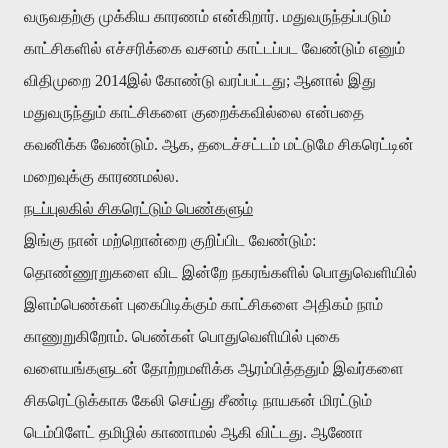
வருவதற்கு
முக்கிய
காரணம்
என்கிறார்
.
மதுவருந்தப்படும்
காட்சிகளில்
எச்சரிக்கை
வசனம்
காட்டப்பட
வேண்டும்
எனும்
விதிமுறை
2014
இல்
கோண்டு
வரப்பட்டது
;
ஆனால்
இது
மதுவருந்தும்
காட்சிகளை
குறைக்கவில்லை
என்பதை
கவனிக்க
வேண்டும்
.
ஆக
,
தடைச்சட்டம்
மட்டுமே
சிகரெட்டின்
மறைவுக்கு
காரணமல்ல
.
நடப்புலகில்
சிகரெட்டும்
பெண்களும்
இங்கு
நான்
மற்றொன்றை குறிப்பிட
வேண்டும்
:
தொண்ணூறுகளை
விட
இன்றே
நகரங்களில்
பொதுவெளியில்
இளம்பெண்கள்
புகைபிடிக்கும்
காட்சிகளை
அதிகம்
நாம்
காணுறுகிறோம்
.
பெண்கள்
பொதுவெளியில்
புகை
வளையங்களுடன்
தோற்றமளிக்க
ஆரம்பித்ததும்
இவர்களை
சிகரெட்டுக்காக
கேலி
செய்து
சீண்டி
நாயகன்
மிரட்டும்
டெம்பிளேட் தமிழில்
காணாமல்
ஆகி
விட்டது
.
ஆணோ