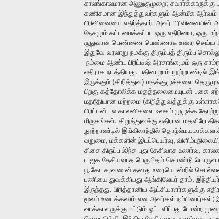
;
காலங்காலமான
அணுகுமுறை
சவார்க்காருக்கு
கணிசமான
இந்துத்துவர்களும்
ஆன்மீக
ஆர்வம்
;
பிரிவினையை
எதிர்த்தார்
அவர்
பிரிவினையின்
அ
,
தேசமும்
கட்டமைக்கப்பட
ஒரு
எதிரியை
ஒரு
மற
ருதுவான
பெண்ணை
பெண்ணாக
உணர
செய்ய
இதுவே
வரலாறு
நமக்கு
திரும்பத்
திரும்ப
சொல்லு
நம்மை
ஆண்ட
பிரிட்டீஷ்
அரசாங்கமும்
ஒரு
சாம்
.
எதிராக
நடத்தியது
பதினாறாம்
நூற்றாண்டில்
இங்
(
)
இருக்கும்
கிறித்துவ
மதக்குழுக்களை
தெருமு
பிறகு
கத்தோலிக்க
மதத்தலைமையுடன்
பகை
ஏற
(
மதரீதியான
மற்றமை
கிறித்துவத்துக்கு
உள்ளாக
பிரிட்டன்
பல
காலனிகளை
உலகம்
முழுக்க
தோற்று
,
மிருகங்கள்
கிறுத்துவுக்கு
எதிரான
மதவிரோதிக
நூற்றாண்டில்
இங்கிலாந்தில்
தொழ்ல்மயமாக்கலால
,
,
வறுமை
மக்களின்
இடப்பெயர்வு
விளிம்புநிலைய
,
திசை
திருப்ப
இந்த
புது
தேசிவாத
உணர்வு
காலன
பாஜக
தேசியவாத
பெருமிதம்
கொண்டு
பொருளா
.
பூ
கோ
சரவணன்
தனது
உரையொன்றில்
சொல்வ
.
பணியை
துவக்கியது
ஆங்கிலேயர்
தாம்
இந்திய
.
இருந்தது
பிரித்தானிய
ஆட்சியாளர்களுக்கு
எதி
;
மூலம்
உடைக்கலாம்
என
அவர்கள்
நம்பினார்கள்
வாக்காளருக்கு
மட்டும்
ஓட்டளிப்பது
போன்ற
முற
,
பிளவுபடுத்தி
இந்திய
தேசியவாத
உணர்வை
மழுங