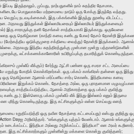
,
,
,
்
இப்படி
இருந்தாலும்
முப்பது
நாற்பதுகளில்
நாம்
சுதந்திர
தேசமாக
.
்களிடையே
பொதுவாகவே
மற்றமையை
நாடும்
ஒரு
போக்கு
இருந்தே
வந்தது
,
,
ிய
வெறுப்பு
நடவடிக்கைகள்
இரு
பக்கங்களில்
இருந்து
தூண்டி
விடப்பட்ட
.
்றன
அதாவது
இந்துக்கள்
இஸ்லாமியரையும்
இஸ்லாமியர்
இந்துக்களையும்
)
.
ல்
இரு
சாராருக்கு
தனி
தேசங்கள்
சாத்தியமாகி
இருக்காது
ஒருவேளை
(
)
்லாத
ஒரு
நெகிழ்வான
காந்தி
கனவு
கண்டது
போல
தேசம்
தோன்றி
இருக்கலா
(
)
.
யே
மேற்கத்திய
ஒடுக்குமுறை
சக்தியை
வைத்து
தோன்றி
இருக்கலாம்
ஆனால்
.
ில்லை
அதாவது
இந்திய
சுதந்திரத்துக்கு
முன்பான
மூன்று
பத்தாண்டுகளின்
,
முறைக்கு
லட்சக்கணக்கானோரின்
உயிரிழப்புக்கு
தயாரித்துக்
கொண்டிருந்தன
)
்கிரஸும்
முஸ்லீம்
லீக்கும்
சேர்ந்து
ஆட்சி
பண்ண
ஒரு
சமரச
சட்ட
அமைப்பை
.
ுமே
மறுத்து
மோதிக்
கொள்கிறார்கள்
ஒரு
பக்கம்
காங்கிரஸ்
தன்னை
ஒரு
இந்து
ு
ஒரு
நெகிழ்வான
ஆனால்
பார்ப்பனிய
சார்பு
கொண்ட
இந்தியாவை
கனவு
,
பிரிவினை
இறுக்கம்
கொண்ட
தேசத்தை
அல்ல
ஒரு
புராதனமான
மழுமழுப்பான
,
ரளவுக்கு
சாத்தியப்படுத்திய
ஆனால்
அதிகாரத்தை
ஒரு
பக்கம்
குவித்து
.);
-
வு
கண்டது
இன்னொரு
பக்கம்
முஸ்லீம்
லீக்
இந்து
இஸ்லாம்
எனும்
இருமை
.
என
புரிந்து
கொண்டிருந்தது
இரு
கட்சிகளுக்கும்
என்ன
செய்வது
எனத்
)
ருமையை
உறுதிப்படுத்தி
ஒரு
நவீன
தேசத்தை
கட்டமைப்பது
என்பது
குறித்து
ஒர
Action Day
. “
.
ஐ
அறிவித்தார்
எங்களுக்கு
யுத்தம்
வேண்டாம்
ஆனால்
உங்களுக்க
!”
.
ும்
உடைக்கப்பட்ட
இந்தியா
அல்லது
அழிக்கப்பட்ட
இந்தியா
என
அவர்
கூறினார்
.
;
்தன
இரு
கட்சிக்காரர்களும்
முன்னின்று
மக்களை
கொன்று
குவித்தனர்