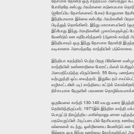
தேசமாக
தோன்ற
ஒரு
சந்தர்ப்பம்
அமைந்தும்
கூ
போகிறதே
என்பது
அவர்களை
கடுமையாக
தொந்
(
)
ஐரோப்பிய
தேசங்களைப்
போல
போதுமான
தேச
இந்தியாவாக
இல்லை
என்பதே
அவர்களின்
பிரத
.
(
பிடித்துத்
தொங்கினர்
இந்து
மகாசபையினர்
ஒர
இப்போது
இந்து
அகதிகளின்
முகாம்களுக்குப்
ப
(
வேண்டும்
என
எதிர்பார்த்தனர்
ஆனால்
காந்தி
அ
இந்தியாவும்
ஒரு
இந்து
தேசமாக
தோன்றி
இருந்
.
வடிகாலாக
அமைந்ததே
காந்தியின்
படுகொலை
இந்தியா
சுதந்திரம்
பெற்ற
பிறகு
பிரிவினை
வன்ம
காந்தியின்
உண்ணாநிலை
போராட்டங்கள்
பெரிதும்
. 55
அமைதிப்படுத்த
விரும்பினார்
கோடி
பணத்த
.
வற்புறுத்தி
ஒப்ப
வைத்தார்
இதுவே
தம்
சவப்பெட்
)
வழிகாட்டலின்
படி
காந்தியை
சுட்டுக்
கொல்கிறார
நிச்சயமாக
நேருவின்
பரவலான
தொழில்மயமாக்
130-140
ஒருவேளை
காந்தி
வயது
வரை
இருந்தி
; 1971
தெரிவித்திருப்பார்
இல்
இந்திரா
காந்தி
மக
பொருட்டு
நிகழ்த்திய
பாகிஸ்தானுடனான
யுத்தத
மதவெறுப்பின்
அடிப்படையில்
தேசியவாத
உணர்வு
,
எல்லைகள்
கடந்து
ஒன்றிணைய
வேண்டும்
என
)
இல்லாத
ஒரு
இந்து
உணர்வை
தோற்றுவித்து
அவ