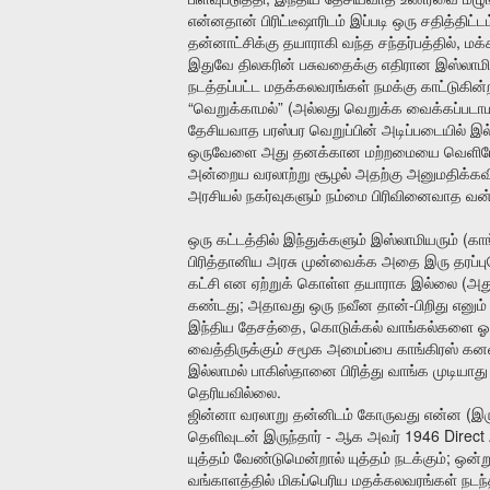
என்னதான்
பிரிட்டீஷாரிடம்
இப்படி
ஒரு
சதித்திட்டம
,
தன்னாட்சிக்கு
தயாராகி
வந்த
சந்தர்பத்தில்
மக
இதுவே
திலகரின்
பசுவதைக்கு
எதிரான
இஸ்லாம
நடத்தப்பட்ட
மதக்கலவரங்கள்
நமக்கு
காட்டுகின
“
” (
வெறுக்காமல்
அல்லது
வெறுக்க
வைக்கப்படாம
தேசியவாத
பரஸ்பர
வெறுப்பின்
அடிப்படையில்
இல
ஒருவேளை
அது
தனக்கான
மற்றமையை
வெளி
அன்றைய
வரலாற்று
சூழல்
அதற்கு
அனுமதிக்கவ
அரசியல்
நகர்வுகளும்
நம்மை
பிரிவினைவாத
வன்
(
ஒரு
கட்டத்தில்
இந்துக்களும்
இஸ்லாமியரும்
காங
பிரித்தானிய
அரசு
முன்வைக்க
அதை
இரு
தரப்ப
(
கட்சி
என
ஏற்றுக்
கொள்ள
தயாராக
இல்லை
அத
;
-
கண்டது
அதாவது
ஒரு
நவீன
தான்
பிறிது
எனும்
,
இந்திய
தேசத்தை
கொடுக்கல்
வாங்கல்களை
ஓ
வைத்திருக்கும்
சமூக
அமைப்பை
காங்கிரஸ்
கன
இல்லாமல்
பாகிஸ்தானை
பிரித்து
வாங்க
முடியாது
.
தெரியவில்லை
(
ஜின்னா
வரலாறு
தன்னிடம்
கோருவது
என்ன
இ
-
1946 Direct 
தெளிவுடன்
இருந்தார்
ஆக
அவர்
;
யுத்தம்
வேண்டுமென்றால்
யுத்தம்
நடக்கும்
ஒன்ற
வங்காளத்தில்
மிகப்பெரிய
மதக்கலவரங்கள்
நடந