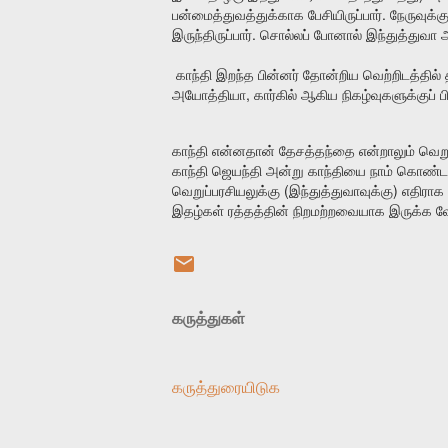
.
பன்மைத்துவத்துக்காக
பேசியிருப்பார்
நேருவுக்கு
.
இருந்திருப்பார்
சொல்லப்
போனால்
இந்துத்துவா
அ
காந்தி
இறந்த
பின்னர்
தோன்றிய
வெற்றிடத்தில்
,
அயோத்தியா
கார்கில்
ஆகிய
நிகழ்வுகளுக்குப்
ப
காந்தி
என்னதான்
தேசத்தந்தை
என்றாலும்
வெற
காந்தி
ஜெயந்தி
அன்று
காந்தியை
நாம்
கொண்ட
(
)
வெறுப்பரசியலுக்கு
இந்துத்துவாவுக்கு
எதிராக
இதழ்கள்
ரத்தத்தின்
நிறமற்றவையாக
இருக்க
வ
கருத்துகள்
கருத்துரையிடுக