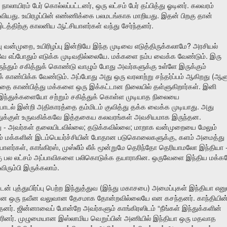
,
.
நாலாயிரம்
பேர்
கொல்லப்பட்டனர்
ஒரு
லட்சம்
பேர்
தப்பித்து
ஓடினர்
கலவரம்
.
.
ரவியது
உயிரழப்பின்
எண்ணிக்கை
பலமடங்காக
மாறியது
இதன்
பிறகு
தான்
.
டத்திற்கு
காலனிய
ஆட்சியாளர்கள்
வந்து
சேர்ந்தனர்
,
?
ு
வன்முறை
உயிரிழப்பு
இன்றியே
இந்த
முடிவை
எடுத்திருக்கலாமே
அரசியல்
.
.
வே
எப்போதும்
எடுக்க
முடிவதில்லையே
மக்களை
நம்ப
வைக்க
வேண்டும்
இரு
ந்தும்
சகித்துக்
கொண்டு
வாழும்
போது
அவர்களுக்கு
உள்ளே
இருக்கும்
.
(
க்
காண்பிக்க
வேண்டும்
அப்போது
அது
ஒரு
வரலாற்று
சந்தர்ப்பம்
ஆகிறது
ஆளு
.
த்தை
காண்பித்து
மக்களை
ஒரு
இக்கட்டான
நிலையில்
தள்ளுகிறார்கள்
இனி
இந்துக்களையோ
சற்றும்
சகித்துக்
கொள்ள
முடியாத
நிலையை
.
ாடல்
இன்றி
அதிகாரத்தை
தம்மிடம்
குவித்து
தக்க
வைக்க
முடியாது
அது
.
க்குள்
உருவகிக்கவே
இத்தகைய
கலவரங்கள்
அவசியமாக
இருந்தன
-
;
;
ு
அவர்கள்
தலையிடவில்லை
தடுக்கவில்லை
மாறாக
வன்முறையை
மேலும்
,
ம்
மக்களின்
இடம்பெயர்ச்சியின்
போதான
படுகொலைகளுக்கு
களம்
அமைத்து
,
,
யாளர்கள்
காங்கிரஸ்
முஸ்லீம்
லீக்
மூன்றுமே
தெரிந்தோ
தெரியாமலோ
இந்தியா
.
ு
பல
லட்சம்
அப்பாவிகளை
பலிகொடுக்க
தயாராகின
ஒருவேளை
இந்திய
மக்க
.
விரும்பி
இருக்கலாம்
(
)
ுடன்
புத்துயிர்ப்பு
பெற்ற
இந்துத்துவ
இந்து
மகாசபை
அமைப்புகள்
இந்தியா
எனு
.
ான
ஒரு
நவீன
வலுவான
தேசமாக
தோன்றவில்லையே
என
கசந்தனர்
காந்தியின
.
“
தனர்
ஜின்னாவைப்
போன்றே
அவர்களும்
காங்கிரஸிடம்
நீங்கள்
இந்துக்களின்
.
ினர்
முழுமையான
இஸ்லாமிய
வெறுப்பின்
அணியில்
இந்தியா
ஒரு
மதவாத