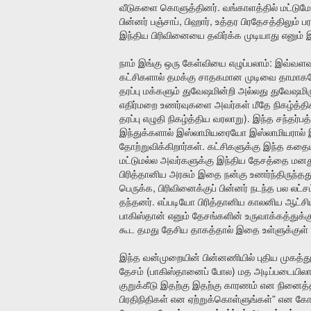
.
வீடுகளை
கொளுத்தினர்
வங்காளத்தில்
மட்டுமே
,
,
பின்னர்
பஞ்சாப்
பிஹார்
உத்தர
பிரதேசத்திலும்
ப
இந்திய
பிரிவினையை
தவிர்க்க
முடியாது
எனும்
இ
:
நாம்
இங்கு
ஒரு
கேள்வியை
எழுப்பலாம்
இவ்வளவ
கட்சிகளால்
தமக்கு
சாதகமான
முடிவை
தாமாக
தரப்பு
மக்களும்
துவேஷமின்றி
அல்லது
துவேஷமிரு
எதிர்மறை
உணர்வுகளை
அவர்கள்
மீதே
நிகழ்த்தி
).
தரப்பு
எழுதி
நிகழ்த்திய
வரலாறு
இந்த
சந்தர்ப
இந்துக்களால்
இஸ்லாமியரையோ
இஸ்லாமியரால்
.
தோற்றுவிக்கிறார்கள்
கட்சிகளுக்கு
இந்த
கதைய
மட்டுமல்ல
அவர்களுக்கு
இந்திய
தேசத்தை
மனது
பிரித்தானிய
அரசும்
இதை
நன்கு
உணர்ந்திருந்தத
,
பெருக்க
பிரிவினைக்குப்
பின்னர்
நடந்த
பல
லட்ச
.
தந்தனர்
எப்படியோ
பிரித்தானிய
காலனிய
ஆட்சி
பாகிஸ்தான்
எனும்
தேசங்களின்
உருவாக்கத்துக்க
கூட
தமது
தேசிய
தாகத்தால்
இதை
உள்ளுக்குள்
இந்த
வன்முறையின்
பின்னணியில்
புதிய
முகத்த
(
)
தேசம்
பாகிஸ்தானைப்
போல
மத
அடிப்படையில
குறுக்கீடு
இதற்கு
இதற்கு
காரணம்
என
நினைத்
”
பிரதிநிதிகள்
என
ஏற்றுக்கொள்ளுங்கள்
என
கோர