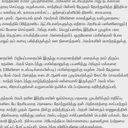
,
ட
காந்தியின்
சமரச
முயற்சிகளால்
அகிம்சை
லட்சியத்தால்
அது
நடக்காமல்
.
,
தரவு
செய்தது
சுருக்கமாக
காந்தியும்
பின்னர்
நேருவும்
தோற்றுவித்த
இந்தியா
,
,
ிய
உணர்வுடன்
நகரமயமாக்கட்ட
ஒற்றைப்புள்ளியில்
திரண்ட
மையவாத
.
ான
புகார்
ஆகையால்
தான்
அவர்கள்
பிரிவினை
காலத்துக்கு
வன்முறையை
)
ு
காலத்தில்
பிரித்தானிய
ஆட்சியாளர்களுக்கு
எதிராக
அரசியல்
பண்ணினாலும்
.
ோய்
வேலை
செய்தனர்
அங்கு
கண்ட
வெறுப்புணர்வு
இந்தியா
முழுக்க
பரவ
).
ந்த
நெருப்பை
சாமர்த்தியமாக
அணைத்தார்
ஒருவேளை
பாகிஸ்தான்
போல
.
தாலும்
தம்
கனவு
பலித்திருக்கும்
என
நினைத்தனர்
அவர்களின்
ஏமாற்றத்துக்கு
ுறையின்
அழிவுப்பாதையில்
இருந்து
சமாதானத்தின்
பாதைக்கு
நாம்
திரும்ப
.
உதவின
அவர்
தொடர்ந்து
பாகிஸ்தானுக்கு
பயணித்து
அங்கும்
மக்களை
(
)
ை
பிரிவினை
உடன்படிக்கையின்படி
பாகிஸ்தானுக்கு
வழங்க
அவர்
நேருவை
(
டி
மேல்
அவர்
அறைந்த
கடைசி
ஆணி
என
முடிவெடுக்கும்
கோட்சே
சாவார்க்கர
.
?
்
காந்தி
தொடர்ந்து
வாழ்ந்திருந்தால்
என்னவாகி
இருக்கும்
அவர்
சர்வ
,
.
கலை
கிராமப்புறங்கள்
வறுமையில்
தவிக்க
விடப்படுவதை
எதிர்த்திருப்பார்
ருந்தால்
அவர்
நவீன
இந்தியாவின்
ஒவ்வொரு
மதவாத
முயற்சிக்கும்
எதிர்ப்பு
்களிடையே
தேசியவாத
அலையை
தோற்றுவித்து
தன்
அதிகாரத்தை
காப்பாற்றும்
.
்தை
காந்தி
முதல்
ஆளாக
நின்று
தடுத்திருப்பார்
அதன்
பின்னரும்
ராணுவத்தின்
,
திரள்வதை
எதிர்த்து
பரஸ்பர
அன்பு
மற்றும்
சகிப்புணர்வின்
பெயரில்
மக்கள்
தே
.
(
கோரி
இருப்பார்
நிச்சயமாக
அயோத்தியா
பிரச்சனையை
தலைகீழாக
மற்றமை
.
,
ர்
புரட்டிப்
போட்டிருப்பார்
தொடர்ந்து
விளிம்புநிலை
மக்களுக்காக