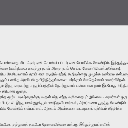
.
ுகொள்வதை
விட
அவர்
ஏன்
கொல்லப்பட்டார்
என
யோசிக்க
வேண்டும்
இந்துத்து
(
).
ல்லை
காந்தியை
வைத்து
தான்
அதை
நாம்
செய்ய
வேண்டுமென்பதில்லை
திய
தேசியவாதம்
தான்
என
ஆஷிஸ்
நந்தி
கூறியுள்ளது
முழுக்க
உண்மை
என்பத
.
்தும்
பலவித
அரசியல்
தகிடுதித்தங்களை
பார்க்கும்
போதெல்லாம்
உணர்கிறேன்
ும்
இந்த
வரலாற்று
சந்தர்ப்பத்தின்
தோற்றுவாய்
என்ன
என
நாம்
இப்போது
சிந்தி
.
்
சரியான
முறை
-
றதே
ஒழிய
அவர்களுக்கு
அதன்
மீது
எந்த
அக்கறையும்
இல்லை
அவர்கள்
ஒரு
,
மியர்கள்
இந்த
மண்ணுக்குள்
ஊடுருவியவர்கள்
அவர்களை
துரத்த
வேண்டும்
.
பயில
வேண்டும்
என்பார்கள்
ஆனால்
அவர்களை
கடவுளைப்
பற்றியும்
சிந்திக்க
,
மீகமோ
தத்துவத்
தளமோ
தேவையில்லை
என்பது
இந்துத்துவர்களின்