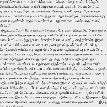
;
மதநம்பிக்கையோ
கடவுள்
நம்பிக்கையோ
இல்லை
இன்று
நான்
சந்திக்கும்
.
;
கொண்டவர்கள்
அல்ல
காந்தி
ஆழமான
கடவுள்
பற்றாளர்
அதனாலே
அவர்
.
டிப்படையில்
ஒரு
தேசம்
கட்டமைக்கப்படுவதையும்
எதிர்த்தார்
ஆனால்
எந்த
,
(
்றமையை
மகக்ளின்
கற்பனையில்
நிறுவியே
ஆக
வேண்டும்
கிராமங்களில்
ஒரு
).
அவளை
ஆண்கள்
மத்தியில்
செல்லக்
கூடாது
என
தடை
செய்வதைப்
போல
.
ம்
சேதி
ராஜ்ஜியமாக
தோன்றிய
காலத்தில்
சிலுவைப்
போர்களை
இஸ்லாமிய
அரசுகளுக்கு
;
கிலாந்தில்
கிறித்துவத்தை
ஒற்றை
புள்ளியில்
திரட்ட
முயன்றார்கள்
விளிம்பில்
(
).
னையில்
கட்டி
வைத்து
சூனியக்காரர்கள்
என
பெயரிட்டு
எரித்தார்கள்
இதன்
.
்பட
கத்தோலிக்கர்களை
கடுமையாக
துன்புறுத்தி
ஒடுக்கினார்கள்
இப்படி
)
.
வே
தோன்றி
இங்கிலாந்து
எனும்
தேசம்
உருவாக
வழியமைத்தது
இதன்
பிறகு
வித்ததும்
அவர்கள்
ஒரு
தேசமாக
உணர
காலனியில்
வாழும்
மக்களை
பண்பாடற்
.
ள்
என
கற்பித்துக்
கொள்வது
உதவியது
அது
மட்டுமல்ல
பத்தொன்பதாம்
,
்
மக்களிடையே
ஏற்பட்ட
பொருளாதார
ஏற்றத்தாழ்வு
அது
ஏற்படுத்திய
கடும்
,
ினரின்
சமூக
கோபம்
ஆற்றாமை
ஆகிய
உணர்வுகளிலிருந்து
ஆங்கிலேய
சமூகத்
(
ியாதிக்க
பெருமிதம்
உதவியது
என
வரலாற்றாசிரியர்கள்
கூறுகிறார்கள்
இன்று
).
தார
பிரச்சனைகளில்
இருந்து
மக்களை
திசை
திருப்புவதைப்
போல
தைப்
போல
இந்தியா
எனும்
கட்டற்ற
மக்களை
திரளை
மத
அடிப்படையில்
பிரிக்கும்
(
)
ர்களை
பிரித்தாள்வது
சிப்பாய்
கலகத்துக்குப்
பிறகு
அவர்களுக்கு
அவசியமாக
-
ராக
தோன்றும்
தேசியவாத
அலையை
இந்து
முஸ்லீம்
பிரிவினை
எனும்
தந்திரம்
,
இஸ்லாமியர்
இஸ்லாமிய
வாக்காளர்களுக்கு
மட்டுமே
ஓட்டளிப்பது
இந்துக்கள்
இந்
ைமைகளை
அவர்கள்
கொண்டு
வர
முயன்றது
காங்கிரஸை
முஸ்லீம்களிடம்
இருந்
.
்கடிக்கவும்
தான்