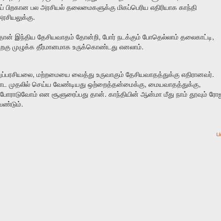
ப்
பிறகான
பல
அரசியல்
தலைமைகளுக்கு
மிகப்பெரிய
எதிரியாக
காந்தி
.
ரசியலுக்கு
,
,
தான்
இந்திய
தேசியவாதம்
தோன்றி
போர்
நடக்கும்
போதெல்லாம்
தலைகாட்டி
.
ிறகு
முழுக்க
தீர்மானமாக
உருக்கொண்டது
எனலாம்
,
.
ுப்பரசியலை
மற்றமையை
வைத்து
உருவாகும்
தேசியவாதத்துக்கு
எதிரானவர்
,
,
ாட
முதலில்
செய்ய
வேண்டியது
ஒற்றைத்தன்மைக்கு
மையவாதத்துக்கு
.
போராடுவோம்
என
சூளுரைப்பது
தான்
காந்தியின்
ஆன்மா
மீது
நாம்
தூவும்
ரோ
.
ேண்டும்
ப