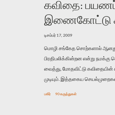
கவிதை: பயணப்
இணைகோட்டு சந
டிசம்பர் 17, 2009
மொழி சங்கேத சொற்களால் ஆனது
பிரதிபலிக்கின்றன என்று நமக்கு
வைத்து, மோதவிட்டு கவிதையின்
முடியும். இத்தகைய செயல்முறைகளி
இக்கட்டுரையின் நோக்கம். பள்ளிக
பகிர்
90 கருத்துகள்
பின் அவர்களின் சூட்சுமத்தை கண்ட
குசுகுசுத்துக் கொள்வோம். அடுத்