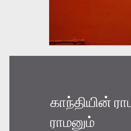
காந்தியின் ரா
ராமனும்