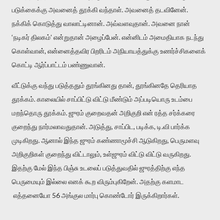
படுக்கைக்கு அவனைத் தூக்கி வந்தாள். அவனைத் தடவினேன்.
நக்கிக் கொடுத்து வாலாட்டினான். அவ்வளவுதான். அவனை நான்
‘நடிகர் திலகம்’ என்றுதான் அழைப்பேன். என்னிடம் அமைதியாக நடந்து
கொள்வான், என்னைத்தவிர பிறரிடம் அநியாயத்துக்கு உணர்ச்சிகளைக்
கொட்டி ஆர்ப்பாட்டம் பண்ணுவான்.
வீட்டுக்கு வந்து படுத்ததும் தூங்கினது தான், தூங்கினதே தெரியாத
தூக்கம். காலையில் சாப்பிட்டு விட்டு மீண்டும் அப்படியொரு உடம்பை
மறந்தொரு தூக்கம். ஜுரம் குறைவதன் அறிகுறி என் ரத்த சர்க்கரை
குறைந்து நார்மலாவதுதான். அடுத்து, சாப்பிட, படிக்க, டி.வி பார்க்க
முடிகிறது. ஆனால் இந்த ஜுரம் கண்ணாமூச்சி ஆடுகிறது, பெருமளவு
அறிகுறிகள் குறைந்து விட்டாலும், உள்ஜுரம் விட்டு விட்டு வருகிறது.
இதற்கு மேல் இந்த பிஞ்சு உடலைப் படுத்துவதில் ஜுரத்திற்கு எந்த
பெருமையும் இல்லை எனக் கூற விரும்புகிறேன். அதற்கு களமாட
எத்தனையோ 56 அங்குல மார்பு கொண்டோர் இருக்கிறார்கள்.