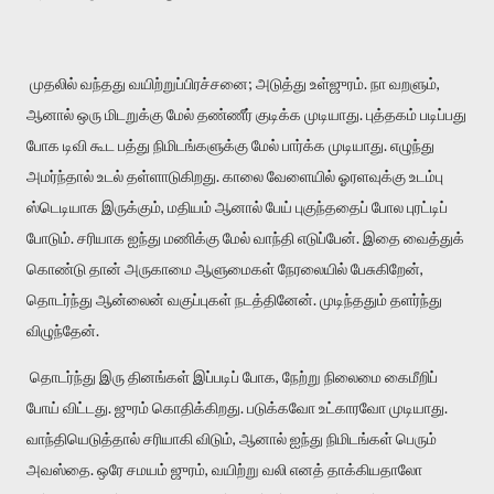
முதலில் வந்தது வயிற்றுப்பிரச்சனை; அடுத்து உள்ஜுரம். நா வறளும்,
ஆனால் ஒரு மிடறுக்கு மேல் தண்ணீர் குடிக்க முடியாது. புத்தகம் படிப்பது
போக டிவி கூட பத்து நிமிடங்களுக்கு மேல் பார்க்க முடியாது. எழுந்து
அமர்ந்தால் உடல் தள்ளாடுகிறது. காலை வேளையில் ஓரளவுக்கு உடம்பு
ஸ்டெடியாக இருக்கும், மதியம் ஆனால் பேய் புகுந்ததைப் போல புரட்டிப்
போடும். சரியாக ஐந்து மணிக்கு மேல் வாந்தி எடுப்பேன். இதை வைத்துக்
கொண்டு தான் அருகாமை ஆளுமைகள் நேரலையில் பேசுகிறேன்,
தொடர்ந்து ஆன்லைன் வகுப்புகள் நடத்தினேன். முடிந்ததும் தளர்ந்து
விழுந்தேன்.
தொடர்ந்து இரு தினங்கள் இப்படிப் போக, நேற்று நிலைமை கைமீறிப்
போய் விட்டது. ஜுரம் கொதிக்கிறது. படுக்கவோ உட்காரவோ முடியாது.
வாந்தியெடுத்தால் சரியாகி விடும், ஆனால் ஐந்து நிமிடங்கள் பெரும்
அவஸ்தை. ஒரே சமயம் ஜுரம், வயிற்று வலி எனத் தாக்கியதாலோ