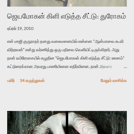
ஜெயமோகன் கிளி எடுத்த சீட்டு: துரோகம்
ஏப்ரல் 19, 2010
என் மாஜி குருநாதர் தனது வலைமனையில் என்னை “ஆன்மாவை கூவி
விற்றவன்” என்று வர்ணித்து ஒரு பதிவை வெளியிட்டிருக்கிறார். அது
நான் உயிரோசையில் எழுதின ”ஜெயமோகன் கிளி எடுத்த சீட்டு: ஊனம்”
கட்டுரைக்கான அவரது பாணியிலான எதிர்வினை. நான் அவரை
விமர்சிக்க காரணமே எனது தன்னிரக்கம் என்கிறார். ஜெயமோகனின்
பகிர்
34 கருத்துகள்
மேலும் வாசிக்க
பதிவை படித்த நண்பர்கள் பலரும் அவருக்காக இரக்கப்பட்டார்கள்.
உதாரணமாக கல்லூரிப் பேராசிரியர் ஒருவர் என்பவர் சொன்னார்:
“ஜெயமோகன் இன்றோரு தனிநபராக உயிர்மை போன்றோரு பெரும்
அமைப்புக்கு எதிராக இயங்க வேண்டி உள்ளது. அந்த பதற்றத்தை அவர்
தனது இணையதளத்திலே தொடர்ந்து பதிவு செய்கிறார். உயிர்மை
இன்னும் சில வருடங்களுக்கு தனக்கு எதிராக எழுத்தாளர்களை ஏவி
விட்டபடி இருக்கும் என்று ஒரு அச்சத்தை வெளிப்படுத்தியபடி