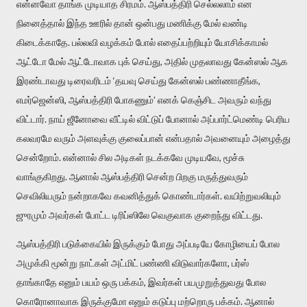
என்னவோ தாங்க முடியாத சிரமம். ஆஸ்பத்திரி செல்லலாம் என
நினைத்தால் இந்த ஊரில் தான் ஒன்பது மணிக்கு மேல் வண்டி
கிடைக்காதே. பல்லவி வழக்கம் போல் எதைப்பற்றியும் யோசிக்காமல்
ஆட்டோ மேல் ஆட்டோவாக புக் செய்து, அதில் முதலாவது கேன்ஸல் ஆக
இரண்டாவது டிரைவரிடம் ‘தயவு செய்து கேன்ஸல் பண்ணாதீங்க,
எமர்ஜென்ஸி, ஆஸ்பத்திரி போகணும்’ எனக் கெஞ்சிட அவரும் வந்து
விட்டார். நாய் ஜீனோவை வீட்டில் விட்டுப் போனால் அப்பார்ட்மெண்டி பெரிய
கலவரமே வரும் அளவுக்கு குலைப்பான் என்பதால் அவனையும் அழைத்து
சென்றோம். என்னால் சில அடிகள் நடக்கவே முடியவே, மூச்சு
வாங்குகிறது. ஆனால் ஆஸ்பத்திரி சென்ற பிறகு மருத்துவரும்
செவிலியரும் நன்றாகவே கவனித்துக் கொண்டார்கள். வயிற்றுவலியும்
ஜுரமும் அவர்கள் போட்ட டிரிப்ஸிலே வெகுவாக குறைந்து விட்டது.
ஆஸ்பத்திரி படுக்கையில் இருக்கும் போது அப்படியே கோழியைப் போல
அமுக்கி மூன்று நாட்கள் அட்மிட் பண்ணி விடுவார்களோ, பர்ஸ்
தாங்காதே எனும் பயம் ஒரு பக்கம், இவர்கள் பயமுறுத்துவது போல
கொரோனாவாக இருக்குமோ எனும் கடுப்பு மற்றொரு பக்கம். ஆனால்