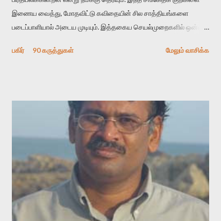
இணைய வைத்து, மோதவிட்டு கவிதையின் சில சாத்தியங்களை
படைப்பாளியால் அடைய முடியும். இத்தகைய செயல்முறைகளில் ஒன்றை
தேடிக் கண்டுபிடிப்பது தான் இக்கட்டுரையின் நோக்கம். பள்ளிக்
பகிர்
90 கருத்துகள்
மேலும் வாசிக்க
காலத்தில் ஜாலவித்தைக்காரர்கள் வந்து போன பின் அவர்களின்
சூட்சுமத்தை கண்டுபிடித்து விட்டதாய் அந்தரங்கமாய் மட்டும்
குசுகுசுத்துக் கொள்வோம். அடுத்த முறை வரும் போது மர்மம் விலகாமல்
அதிக ஆர்வமுடன் அவரை சூழ்ந்து கொள்வோம். அறிதல் மர்மத்தை
அதிகமாக்கும். கொல்லாது. ஒரு கனவை மீட்டெடுப்பதன் நோக்கம்
என்னவாக இருக்கும்? கவிதையின் அரூப இயக்கத்தை பொதுவயமாக
வடிக்க முயல்வதும் அதற்கே. கோயில் கருவறையின்
மென்வெளிச்சத்தில் நுண்பேசியின் படக்கருவியை இயக்கி சாத்தி
வைத்து விட்டு இயக்கத்தை அறிவோம். அறிதல் அபச்சாரமில்லை.
பயணப் படிமம் என்பது காக்னிடிவ் பொயடிக்ஸ் எனும் சமகால
விமர்சனத்தின் ஒரு முக்கிய கருவி. இக்கருவியை மனுஷ்யபுத்திரனின்
“காலை வணக்கங்கள்” எனும் ஒரு கவிதையில் சொருகப் போகிறோம்.
முதலில் கருவியை பழகுவோம். அன்றாட மொழியில் ஒன்று ம...