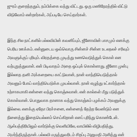
ஜுரம் குறைந்ததும், நம்பிக்கை வந்து விட்டது. ஒரு மணிநேரத்தில் விட்டு
விடுவோம் என்றார்கள், அப்படியே செய்தார்கள்.
இந்த சில நாட்களில் பல்லவியின் கவனிப்பும், ஜீனோவின் பாசமும் எனக்கு
பெரிய ஊக்கம். என்னுடைய ஒவ்வொரு சின்னச் சின்ன உடலநலச் சரிவும்
அவளுக்குப் புரியும். விரதத்தை முடித்து உணவெடுத்துக் கொள் என
வற்புறுத்துவாள். என் பிடிவாதம் அதை ஒப்புக் கொள்ளாது. ஜீனோ முன்பு
இல்லாத தனி அக்கறையை காட்டுவான், நான் வாந்தியெடுத்தால்
அவனும் போய் வாந்தியெடுக்க முயல்வான். நான் எழுந்து உட்கார்ந்தால்
உற்சாகமாகி என்னை வந்து கொஞ்சுவான். என் கால்கள் மீது படுத்துக்
கொள்வான். பொதுவாக தானாக வந்து கொஞ்சும் பழக்கம் அவனுக்கு
இல்லை. எனக்கு ஏதோ பிரச்சனை, என்னைத் தேற்ற வேண்டும் என
நினைத்து இதையெல்லாம் செய்கிறான் எனப் புரிந்து கொண்டேன்.
ஆஸ்பத்திரியிலும் வார்டுக்கு வெளியிலே, வாயிலில் விழிபதித்து,
அமர்ந்திருந்தான். பல்லவி மருத்துவரிடம் சிறப்பு அனுமதி அளித்து என்