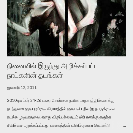
இருக்கிறார். அவர் கடுமையான பாதுகாப்பின்மை மனநிலையில் உள்ளார்.
உயிர்மை அவரை தாக்க உத்தேசித்தாலும் இல்லை என்றாலும்
ஜெயமோகன் அந்த பிரமையால் தொடர்ந்து அச்சுறுத்தலுக்கு உள்ளாகி
உள்ளார். உங்களை பற்றின இந்த தாக்குதல் கூட இதன் வெளிப்பாடு தான்”.
உண்மையே! ராக்கி படத்தில் குத்துச்சண்டை வீரராக வரும் சில்வெஸ்டர்
ஓரிடத்தில் சொல்வார்: ...
நினைவில் இருந்து அழிக்கப்பட்ட
நாட்களின் தடங்கள்
ஜனவரி 12, 2011
2010 டிசம்பர் 24-26 வரை சென்னை நவீன மாநகரத்தில் எனக்கு
நடந்தவை ஒரு பழங்குடி கிராமத்தில் ஒரு படிப்பறிவற்ற நபருக்கு கூட
நடக்க முடியாதவை. எனது விருப்பத்தையும் மீறி எனக்கு தகுந்த
சிகிச்சை மறுக்கப்பட்டது; மரணத்தின் விளிம்பு வரை கொண்டு