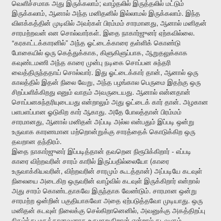
;
வெளிச்சமாக
அது
இருக்கலாம்
வாழ்தலில்
இருத்தலில்
மட்டும்
,
.
இருக்கலாம்
ஆனால்
அந்த
மனிதனில்
இல்லாமல்
இருக்கலாம்
இந்த
,
விளக்கத்தின்
முடிவில்
அவர்கள்
பிரம்மம்
சாரமானது
ஆனால்
மனிதன்
.
.
சாரமற்றவன்
என
சொல்வார்கள்
இதை
நாகார்ஜுனர்
ஏற்கவில்லை
“
”
கரகாட்டக்காரனில்
அந்த
ஓட்டைக்காரை
தள்ளிக்
கொண்டு
,
,
போகையில்
ஒரு
கெத்துக்காக
கிளுகிளுப்பாக
ஆறுதலுக்காக
கவுண்டமணி
அந்த
காரை
முன்பு
நடிகை
சொப்பன
சுந்தரி
.
,
வைத்திருந்ததாய்
சொல்வார்
இது
ஓட்டைக்கார்
தான்
ஆனால்
ஒரு
,
காலத்தில்
இதன்
நிலை
வேறு
அந்த
பழங்கால
பெருமை
இதற்கு
ஒரு
.
சிறப்பளிக்கிறது
எனும்
வாதம்
அவருடையது
ஆனால்
என்னதான்
.
சொப்பனசுந்தரியுடையது
என்றாலும்
அது
ஓட்டைக்
கார்
தான்
அழகான
.
பளபளப்பான
ஓடுகிற
கார்
ஆகாது
அதே
போலத்தான்
பிரம்மம்
,
சாரமானது
ஆனால்
மனிதன்
அப்படி
அல்ல
என்பதும்
இப்படி
ஒன்று
உருவாக
காரணமான
மற்றொன்றுக்கு
சாரத்தைக்
கொடுக்கிற
ஒரு
.
தவறான
தந்திரம்
-
இதை
நாகார்ஜுனர்
இப்படித்தான்
தவறென
நிரூபிக்கிறார்
எப்படி
(
காரை
விற்றவரின்
சாரம்
காரில்
இருப்பதில்லையோ
காரை
,
)
உருவாக்கியவரின்
விற்றவரின்
சாரமும்
கூடத்தான்
அப்படியே
கடவுள்
நிலையை
அடைகிற
ஒருவரின்
வாழ்வில்
கடவுள்
இருக்கிறார்
என்றால்
.
அது
சாரம்
கொண்டதாகவே
இருந்தாக
வேண்டும்
சாரமான
ஒன்று
.
சாரமற்ற
ஒன்றின்
பகுதியாகவோ
அதை
ஏற்படுத்தவோ
முடியாது
ஒரு
,
மனிதன்
கடவுள்
நிலைக்கு
செல்கிறானெனில்
அவனுக்கு
அகத்திறப்பு
நிகழ்ந்து
மகத்தானவனாக
உருமாறுகிறான்
என்றால்
கடவுளும்