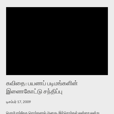
கவிதை: பயணப் படிமங்களின்
இணைகோட்டு சந்திப்பு
டிசம்பர் 17, 2009
மொழி சங்கேத சொற்களால் ஆனது. இச்சொற்கள் ஒன்றை ஒன்று