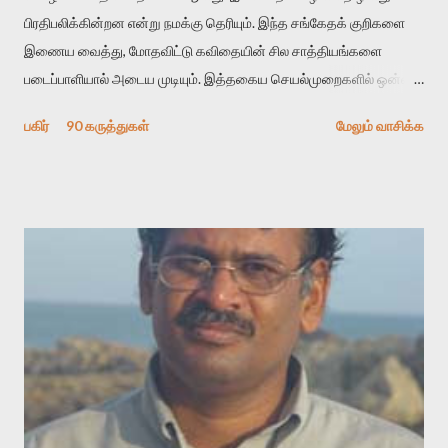
பிரதிபலிக்கின்றன என்று நமக்கு தெரியும். இந்த சங்கேதக் குறிகளை
இணைய வைத்து, மோதவிட்டு கவிதையின் சில சாத்தியங்களை
படைப்பாளியால் அடைய முடியும். இத்தகைய செயல்முறைகளில் ஒன்றை
தேடிக் கண்டுபிடிப்பது தான் இக்கட்டுரையின் நோக்கம். பள்ளிக்
பகிர்
90 கருத்துகள்
மேலும் வாசிக்க
காலத்தில் ஜாலவித்தைக்காரர்கள் வந்து போன பின் அவர்களின்
சூட்சுமத்தை கண்டுபிடித்து விட்டதாய் அந்தரங்கமாய் மட்டும்
குசுகுசுத்துக் கொள்வோம். அடுத்த முறை வரும் போது மர்மம் விலகாமல்
அதிக ஆர்வமுடன் அவரை சூழ்ந்து கொள்வோம். அறிதல் மர்மத்தை
அதிகமாக்கும். கொல்லாது. ஒரு கனவை மீட்டெடுப்பதன் நோக்கம்
என்னவாக இருக்கும்? கவிதையின் அரூப இயக்கத்தை பொதுவயமாக
வடிக்க முயல்வதும் அதற்கே. கோயில் கருவறையின்
மென்வெளிச்சத்தில் நுண்பேசியின் படக்கருவியை இயக்கி சாத்தி
வைத்து விட்டு இயக்கத்தை அறிவோம். அறிதல் அபச்சாரமில்லை.
பயணப் படிமம் என்பது காக்னிடிவ் பொயடிக்ஸ் எனும் சமகால
விமர்சனத்தின் ஒரு முக்கிய கருவி. இக்கருவியை மனுஷ்யபுத்திரனின்
“காலை வணக்கங்கள்” எனும் ஒரு கவிதையில் சொருகப் போகிறோம்.