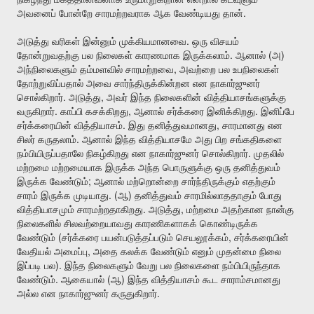
.
அவனைப்
போன்றே
சாரமற்றவராக
ஆக
வேண்டியது
தான்
.
அடுத்து
வரிகள்
இன்னும்
முக்கியமானவை
ஒரு
விசயம்
.
(
)
தோன்றுவதற்கு
பல
நிலைகள்
காரணமாக
இருக்கலாம்
ஆனால்
அ
,
அந்நிலைகளும்
தம்மளவில்
சாரமற்றவை
அவற்றை
பல
உபநிலைகள்
தோற்றுவிப்பதால்
அவை
சார்ந்திருக்கின்றன
என
நாகார்ஜுனர்
.
,
சொல்கிறார்
அடுத்து
அவர்
இந்த
நிலைகளின்
வித்தியாசங்களுக்கு
.
,
.
வருகிறார்
காப்பி
கசக்கிறது
ஆனால்
சர்க்கரை
இனிக்கிறது
இனிப்பே
.
,
சர்க்கரையின்
வித்தியாசம்
இது
தனித்துவமானது
சாரமானது
என
.
சிலர்
கருதலாம்
ஆனால்
இந்த
வித்தியாசமே
அது
பிற
சங்கதிகளை
.
நம்பியிருப்பதாலே
நிகழ்கிறது
என
நாகார்ஜுனர்
சொல்கிறார்
முதலில்
மற்றமை
மற்றமையாக
இருக்க
அந்த
பொருளுக்கு
ஒரு
தனித்துவம்
;
இருக்க
வேண்டும்
ஆனால்
மற்றொன்றை
சார்ந்திருக்கும்
எதற்கும்
. (
)
சாரம்
இருக்க
முடியாது
ஆ
தனித்துவம்
சாரமில்லாததாகும்
போது
.
,
வித்தியாசமும்
சாரமற்றதாகிறது
அடுத்து
மற்றமை
அதற்கான
நான்கு
நிலைகளில்
சிலவற்றையாவது
காரணிகளாகக்
கொண்டிருக்க
(
,
வேண்டும்
சர்க்கரை
பயன்படுத்தப்படும்
செயலூக்கம்
சர்க்கரையின்
,
வேதியல்
அமைப்பு
அதை
கலக்க
வேண்டும்
எனும்
முதன்மை
நிலை
).
இப்படி
பல
இந்த
நிலைகளும்
வேறு
பல
நிலைகளை
நம்பியிருந்தாக
.
(
)
வேண்டும்
ஆகையால்
ஆ
இந்த
வித்தியாசம்
கூட
சாராம்சமானது
.
அல்ல
என
நாகார்ஜுனர்
கருதுகிறார்