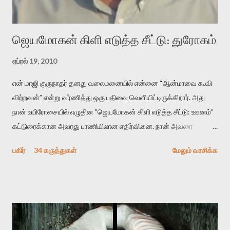
முதலில் கருவியை பழகுவோம். அன்றாட மொழியில் ஒன்று ம...
ஜெயமோகன் கிளி எடுத்த சீட்டு: துரோகம்
ஏப்ரல் 19, 2010
என் மாஜி குருநாதர் தனது வலைமனையில் என்னை “ஆன்மாவை கூவி
விற்றவன்” என்று வர்ணித்து ஒரு பதிவை வெளியிட்டிருக்கிறார். அது
நான் உயிரோசையில் எழுதின ”ஜெயமோகன் கிளி எடுத்த சீட்டு: ஊனம்”
கட்டுரைக்கான அவரது பாணியிலான எதிர்வினை. நான் அவரை
விமர்சிக்க காரணமே எனது தன்னிரக்கம் என்கிறார். ஜெயமோகனின்
பகிர்
34 கருத்துகள்
மேலும் வாசிக்க
பதிவை படித்த நண்பர்கள் பலரும் அவருக்காக இரக்கப்பட்டார்கள்.
உதாரணமாக கல்லூரிப் பேராசிரியர் ஒருவர் என்பவர் சொன்னார்:
“ஜெயமோகன் இன்றோரு தனிநபராக உயிர்மை போன்றோரு பெரும்
அமைப்புக்கு எதிராக இயங்க வேண்டி உள்ளது. அந்த பதற்றத்தை அவர்
தனது இணையதளத்திலே தொடர்ந்து பதிவு செய்கிறார். உயிர்மை
இன்னும் சில வருடங்களுக்கு தனக்கு எதிராக எழுத்தாளர்களை ஏவி