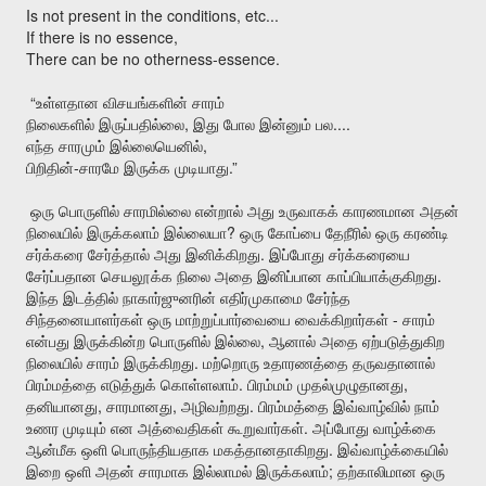
Is not present in the conditions, etc...
If there is no essence,
There can be no otherness-essence.
“
உள்ளதான
விசயங்களின்
சாரம்
,
....
நிலைகளில்
இருப்பதில்லை
இது
போல
இன்னும்
பல
,
எந்த
சாரமும்
இல்லையெனில்
-
.”
பிறிதின்
சாரமே
இருக்க
முடியாது
ஒரு
பொருளில்
சாரமில்லை
என்றால்
அது
உருவாகக்
காரணமான
அதன்
?
நிலையில்
இருக்கலாம்
இல்லையா
ஒரு
கோப்பை
தேநீரில்
ஒரு
கரண்டி
.
சர்க்கரை
சேர்த்தால்
அது
இனிக்கிறது
இப்போது
சர்க்கரையை
.
சேர்ப்பதான
செயலூக்க
நிலை
அதை
இனிப்பான
காப்பியாக்குகிறது
இந்த
இடத்தில்
நாகார்ஜுனரின்
எதிர்முகாமை
சேர்ந்த
-
சிந்தனையாளர்கள்
ஒரு
மாற்றுப்பார்வையை
வைக்கிறார்கள்
சாரம்
,
என்பது
இருக்கின்ற
பொருளில்
இல்லை
ஆனால்
அதை
ஏற்படுத்துகிற
.
நிலையில்
சாரம்
இருக்கிறது
மற்றொரு
உதாரணத்தை
தருவதானால்
.
,
பிரம்மத்தை
எடுத்துக்
கொள்ளலாம்
பிரம்மம்
முதல்முழுதானது
,
,
.
தனியானது
சாரமானது
அழிவற்றது
பிரம்மத்தை
இவ்வாழ்வில்
நாம்
.
உணர
முடியும்
என
அத்வைதிகள்
கூறுவார்கள்
அப்போது
வாழ்க்கை
.
ஆன்மீக
ஒளி
பொருந்தியதாக
மகத்தானதாகிறது
இவ்வாழ்க்கையில்
;
இறை
ஒளி
அதன்
சாரமாக
இல்லாமல்
இருக்கலாம்
தற்காலிமான
ஒரு