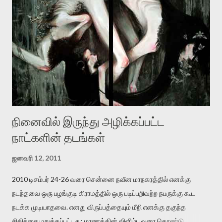
விட்டபடி இருக்கும் என்று ஒரு அச்சத்தை வெளிப்படுத்தியபடி
இருக்கிறார். அவர் கடுமையான பாதுகாப்பின்மை மனநிலையில் உள்ளார்.
உயிர்மை அவரை தாக்க உத்தேசித்தாலும் இல்லை என்றாலும்
ஜெயமோகன் அந்த பிரமையால் தொடர்ந்து அச்சுறுத்தலுக்கு உள்ளாகி
உள்ளார். உங்களை பற்றின இந்த தாக்குதல் கூட இதன் வெளிப்பாடு தான்”.
உண்மையே! ராக்கி படத்தில் குத்துச்சண்டை வீரராக வரும் சில்வெஸ்டர்
ஓரிடத்தில் சொல்வார்: ...
நினைவில் இருந்து அழிக்கப்பட்ட
நாட்களின் தடங்கள்
ஜனவரி 12, 2011
2010 டிசம்பர் 24-26 வரை சென்னை நவீன மாநகரத்தில் எனக்கு
நடந்தவை ஒரு பழங்குடி கிராமத்தில் ஒரு படிப்பறிவற்ற நபருக்கு கூட
நடக்க முடியாதவை. எனது விருப்பத்தையும் மீறி எனக்கு தகுந்த
சிகிச்சை மறுக்கப்பட்டது; மரணத்தின் விளிம்பு வரை கொண்டு