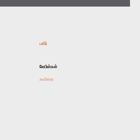
பகிர்
லேபிள்கள்
கவிதை