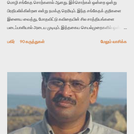
மொழி சங்கேத சொற்களால் ஆனது. இச்சொற்கள் ஒன்றை ஒன்று
பிரதிபலிக்கின்றன என்று நமக்கு தெரியும். இந்த சங்கேதக் குறிகளை
இணைய வைத்து, மோதவிட்டு கவிதையின் சில சாத்தியங்களை
படைப்பாளியால் அடைய முடியும். இத்தகைய செயல்முறைகளில் ஒன்றை
தேடிக் கண்டுபிடிப்பது தான் இக்கட்டுரையின் நோக்கம். பள்ளிக்
பகிர்
90 கருத்துகள்
மேலும் வாசிக்க
காலத்தில் ஜாலவித்தைக்காரர்கள் வந்து போன பின் அவர்களின்
சூட்சுமத்தை கண்டுபிடித்து விட்டதாய் அந்தரங்கமாய் மட்டும்
குசுகுசுத்துக் கொள்வோம். அடுத்த முறை வரும் போது மர்மம் விலகாமல்
அதிக ஆர்வமுடன் அவரை சூழ்ந்து கொள்வோம். அறிதல் மர்மத்தை
அதிகமாக்கும். கொல்லாது. ஒரு கனவை மீட்டெடுப்பதன் நோக்கம்
என்னவாக இருக்கும்? கவிதையின் அரூப இயக்கத்தை பொதுவயமாக
வடிக்க முயல்வதும் அதற்கே. கோயில் கருவறையின்
மென்வெளிச்சத்தில் நுண்பேசியின் படக்கருவியை இயக்கி சாத்தி
வைத்து விட்டு இயக்கத்தை அறிவோம். அறிதல் அபச்சாரமில்லை.
பயணப் படிமம் என்பது காக்னிடிவ் பொயடிக்ஸ் எனும் சமகால
விமர்சனத்தின் ஒரு முக்கிய கருவி. இக்கருவியை மனுஷ்யபுத்திரனின்