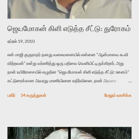
“காலை வணக்கங்கள்” எனும் ஒரு கவிதையில் சொருகப் போகிறோம்.
முதலில் கருவியை பழகுவோம். அன்றாட மொழியில் ஒன்று ம...
ஜெயமோகன் கிளி எடுத்த சீட்டு: துரோகம்
ஏப்ரல் 19, 2010
என் மாஜி குருநாதர் தனது வலைமனையில் என்னை “ஆன்மாவை கூவி
விற்றவன்” என்று வர்ணித்து ஒரு பதிவை வெளியிட்டிருக்கிறார். அது
நான் உயிரோசையில் எழுதின ”ஜெயமோகன் கிளி எடுத்த சீட்டு: ஊனம்”
கட்டுரைக்கான அவரது பாணியிலான எதிர்வினை. நான் அவரை
விமர்சிக்க காரணமே எனது தன்னிரக்கம் என்கிறார். ஜெயமோகனின்
பகிர்
34 கருத்துகள்
மேலும் வாசிக்க
பதிவை படித்த நண்பர்கள் பலரும் அவருக்காக இரக்கப்பட்டார்கள்.
உதாரணமாக கல்லூரிப் பேராசிரியர் ஒருவர் என்பவர் சொன்னார்:
“ஜெயமோகன் இன்றோரு தனிநபராக உயிர்மை போன்றோரு பெரும்
அமைப்புக்கு எதிராக இயங்க வேண்டி உள்ளது. அந்த பதற்றத்தை அவர்
தனது இணையதளத்திலே தொடர்ந்து பதிவு செய்கிறார். உயிர்மை