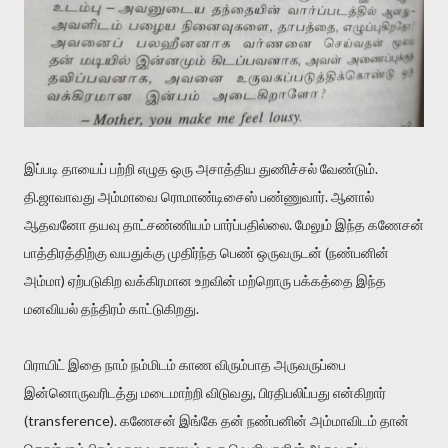
இப்படி தாயைப் பற்றி எழுத ஒரு அசாத்திய துணிச்சல் வேண்டும்.
தி.ஜாவாவது அம்மாவை ரொமாண்டிசைஸ் பண்ணுவார். ஆனால்
ஆதவனோ தயவு தாட்சண்ணியம் பார்ப்பதில்லை. மேலும் இந்த கணேசன்
பாத்திரத்திற்கு வயதுக்கு முதிர்ந்த பெண் ஒருவருடன் (நண்பனின்
அம்மா) ஏற்படுகிற வக்கிரமான உறவின் மற்றொரு பக்கத்தை இந்த
மனவியல் தந்திரம் காட்டுகிறது.
பிராயிட் இதை நாம் நம்மிடம் காண விரும்பாத அருவருப்பை
இன்னொருவரிடத்து மடைமாற்றி விடுவது, பிரதிபலிப்பது என்கிறார்
(transference). கணேசன் இங்கே தன் நண்பனின் அம்மாவிடம் தான்