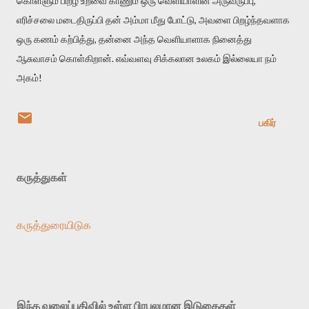
கொள்ளும் பிறழ் உறவை காணும் ஒரு வெளியாளின் அருவருப்பு,
எரிச்சலை மடைதிருப்பி தன் அம்மா மீது போட்டு, அவளை பிறழ்ந்தவளாக
ஒரு கணம் கற்பித்து, தன்னை அந்த வெளியாளாக நினைத்து
ஆசுவாசம் கொள்கிறான். எவ்வளவு சிக்கலான உலகம் இல்லையா நம்
அகம்!
பகிர்
கருத்துகள்
கருத்துரையிடுக
இந்த வலைப்பதிவில் உள்ள பிரபலமான இடுகைகள்