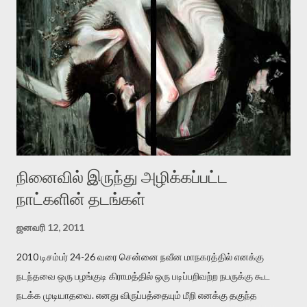
இன்னும் சில வருடங்களுக்கு தனக்கு எதிராக எழுத்தாளர்களை ஏவி
விட்டபடி இருக்கும் என்று ஒரு அச்சத்தை வெளிப்படுத்தியபடி
இருக்கிறார். அவர் கடுமையான பாதுகாப்பின்மை மனநிலையில் உள்ளார்.
உயிர்மை அவரை தாக்க உத்தேசித்தாலும் இல்லை என்றாலும்
ஜெயமோகன் அந்த பிரமையால் தொடர்ந்து அச்சுறுத்தலுக்கு உள்ளாகி
உள்ளார். உங்களை பற்றின இந்த தாக்குதல் கூட இதன் வெளிப்பாடு தான்”.
உண்மையே! ராக்கி படத்தில் குத்துச்சண்டை வீரராக வரும் சில்வெஸ்டர்
ஓரிடத்தில் சொல்வார்: ...
நினைவில் இருந்து அழிக்கப்பட்ட
நாட்களின் தடங்கள்
ஜனவரி 12, 2011
2010 டிசம்பர் 24-26 வரை சென்னை நவீன மாநகரத்தில் எனக்கு
நடந்தவை ஒரு பழங்குடி கிராமத்தில் ஒரு படிப்பறிவற்ற நபருக்கு கூட
நடக்க முடியாதவை. எனது விருப்பத்தையும் மீறி எனக்கு தகுந்த