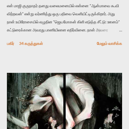
என் மாஜி குருநாதர் தனது வலைமனையில் என்னை “ஆன்மாவை கூவி
விற்றவன்” என்று வர்ணித்து ஒரு பதிவை வெளியிட்டிருக்கிறார். அது
நான் உயிரோசையில் எழுதின ”ஜெயமோகன் கிளி எடுத்த சீட்டு: ஊனம்”
கட்டுரைக்கான அவரது பாணியிலான எதிர்வினை. நான் அவரை
விமர்சிக்க காரணமே எனது தன்னிரக்கம் என்கிறார். ஜெயமோகனின்
பகிர்
34 கருத்துகள்
மேலும் வாசிக்க
பதிவை படித்த நண்பர்கள் பலரும் அவருக்காக இரக்கப்பட்டார்கள்.
உதாரணமாக கல்லூரிப் பேராசிரியர் ஒருவர் என்பவர் சொன்னார்:
“ஜெயமோகன் இன்றோரு தனிநபராக உயிர்மை போன்றோரு பெரும்
அமைப்புக்கு எதிராக இயங்க வேண்டி உள்ளது. அந்த பதற்றத்தை அவர்
தனது இணையதளத்திலே தொடர்ந்து பதிவு செய்கிறார். உயிர்மை
இன்னும் சில வருடங்களுக்கு தனக்கு எதிராக எழுத்தாளர்களை ஏவி
விட்டபடி இருக்கும் என்று ஒரு அச்சத்தை வெளிப்படுத்தியபடி
இருக்கிறார். அவர் கடுமையான பாதுகாப்பின்மை மனநிலையில் உள்ளார்.
உயிர்மை அவரை தாக்க உத்தேசித்தாலும் இல்லை என்றாலும்
ஜெயமோகன் அந்த பிரமையால் தொடர்ந்து அச்சுறுத்தலுக்கு உள்ளாகி
உள்ளார். உங்களை பற்றின இந்த தாக்குதல் கூட இதன் வெளிப்பாடு தான்”.