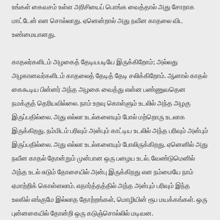
உங்கள் கைவசம் உள்ள அரிசியைப் பொங்க வைத்தால் அது சோறாக
மாட்டேன் என சொல்லாது. ஏனென்றால் அது நவீன காதலை விட
உண்மையானது.
காதலர்களிடம் அழகைத் தேடியபடியே இருக்கிறோம்; அல்லது
அழகானவர்களிடம் காதலைத் தேடித் தேடி சலிக்கிறோம். ஆனால் காதல்
கைகூடிய பின்னர் அந்த அழகை வைத்து என்ன பண்ணுவதென
நமக்குத் தெரியவில்லை. நாம் உறவு கொள்ளும் உடலில் அந்த அழகு
இருப்பதில்லை. அது எல்லா உடல்களையும் போல் மற்றொரு உடலாக
இருக்கிறது. நம்மிடம் பரிவும் அன்பும் காட்டிய உடலில் அந்த பரிவும் அன்பும்
இருப்பதில்லை. அது எல்லா உடல்களையும் போலிருக்கிறது. ஏனெனில் அது
நவீன காதல் தோன்றும் முன்பான ஒரு பழைய உடல். வேண்டுமெனில்
அந்த உடல் சுடும் தோசையில் அன்பு இருக்கிறது என நம்மையே நாம்
ஏமாற்றிக் கொள்ளலாம். எதார்த்தத்தில் அந்த அன்பும் பரிவும் இந்த
உலகில் எங்குமே இல்லாத தோற்றங்கள், மொழியின் ரூப மயக்கங்கள். ஒரு
புன்னகையில் தோன்றி ஒரு கடுஞ்சொல்லில் மடிவன.