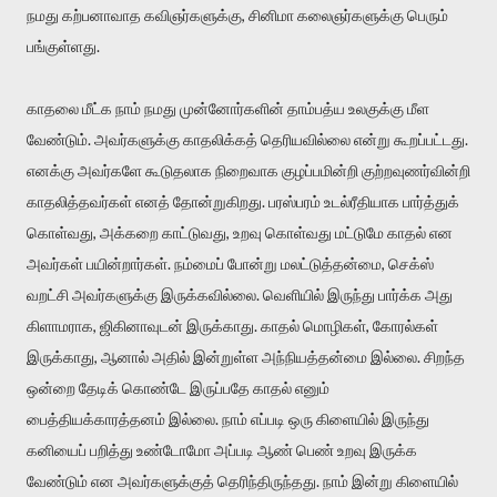
நமது கற்பனாவாத கவிஞர்களுக்கு, சினிமா கலைஞர்களுக்கு பெரும்
பங்குள்ளது.
காதலை மீட்க நாம் நமது முன்னோர்களின் தாம்பத்ய உலகுக்கு மீள
வேண்டும். அவர்களுக்கு காதலிக்கத் தெரியவில்லை என்று கூறப்பட்டது.
எனக்கு அவர்களே கூடுதலாக நிறைவாக குழப்பமின்றி குற்றவுணர்வின்றி
காதலித்தவர்கள் எனத் தோன்றுகிறது. பரஸ்பரம் உடல்ரீதியாக பார்த்துக்
கொள்வது, அக்கறை காட்டுவது, உறவு கொள்வது மட்டுமே காதல் என
அவர்கள் பயின்றார்கள். நம்மைப் போன்று மலட்டுத்தன்மை, செக்ஸ்
வறட்சி அவர்களுக்கு இருக்கவில்லை. வெளியில் இருந்து பார்க்க அது
கிளாமராக, ஜிகினாவுடன் இருக்காது. காதல் மொழிகள், கோரல்கள்
இருக்காது, ஆனால் அதில் இன்றுள்ள அந்நியத்தன்மை இல்லை. சிறந்த
ஒன்றை தேடிக் கொண்டே இருப்பதே காதல் எனும்
பைத்தியக்காரத்தனம் இல்லை. நாம் எப்படி ஒரு கிளையில் இருந்து
கனியைப் பறித்து உண்டோமோ அப்படி ஆண் பெண் உறவு இருக்க
வேண்டும் என அவர்களுக்குத் தெரிந்திருந்தது. நாம் இன்று கிளையில்