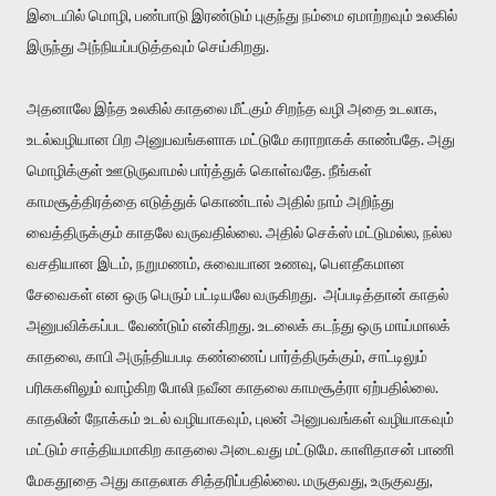
இடையில் மொழி, பண்பாடு இரண்டும் புகுந்து நம்மை ஏமாற்றவும் உலகில்
இருந்து அந்நியப்படுத்தவும் செய்கிறது.
அதனாலே இந்த உலகில் காதலை மீட்கும் சிறந்த வழி அதை உடலாக,
உடல்வழியான பிற அனுபவங்களாக மட்டுமே கராறாகக் காண்பதே. அது
மொழிக்குள் ஊடுருவாமல் பார்த்துக் கொள்வதே. நீங்கள்
காமசூத்திரத்தை எடுத்துக் கொண்டால் அதில் நாம் அறிந்து
வைத்திருக்கும் காதலே வருவதில்லை. அதில் செக்ஸ் மட்டுமல்ல, நல்ல
வசதியான இடம், நறுமணம், சுவையான உணவு, பௌதீகமான
சேவைகள் என ஒரு பெரும் பட்டியலே வருகிறது. அப்படித்தான் காதல்
அனுபவிக்கப்பட வேண்டும் என்கிறது. உடலைக் கடந்து ஒரு மாய்மாலக்
காதலை, காபி அருந்தியபடி கண்ணைப் பார்த்திருக்கும், சாட்டிலும்
பரிசுகளிலும் வாழ்கிற போலி நவீன காதலை காமசூத்ரா ஏற்பதில்லை.
காதலின் நோக்கம் உடல் வழியாகவும், புலன் அனுபவங்கள் வழியாகவும்
மட்டும் சாத்தியமாகிற காதலை அடைவது மட்டுமே. காளிதாசன் பாணி
மேகதூதை அது காதலாக சித்தரிப்பதில்லை. மருகுவது, உருகுவது,