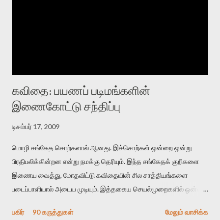
கவிதை: பயணப் படிமங்களின்
இணைகோட்டு சந்திப்பு
டிசம்பர் 17, 2009
மொழி சங்கேத சொற்களால் ஆனது. இச்சொற்கள் ஒன்றை ஒன்று
பிரதிபலிக்கின்றன என்று நமக்கு தெரியும். இந்த சங்கேதக் குறிகளை
இணைய வைத்து, மோதவிட்டு கவிதையின் சில சாத்தியங்களை
படைப்பாளியால் அடைய முடியும். இத்தகைய செயல்முறைகளில் ஒன்றை
தேடிக் கண்டுபிடிப்பது தான் இக்கட்டுரையின் நோக்கம். பள்ளிக்
பகிர்
90 கருத்துகள்
மேலும் வாசிக்க
காலத்தில் ஜாலவித்தைக்காரர்கள் வந்து போன பின் அவர்களின்