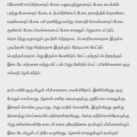
பிரியாணி சாப்பிடுவதைப் போல, மதுவருந்துவதைப் போல, பைக்கில்
பறந்து போவதைப் போல, உடற்பயிற்சியைப் போல, தாகத்தில் தொண்டை
வறள்வதைப் போல, பசி தணிந்து வயிறு அமைதி கொள்வதைப் போல,
குளிரைப் போல, வெக்கையைப் போல காதலும் அதுவாக மட்டும்,
தொடர்ந்து உருமாறும் முயற்சி அற்றதாக, பௌதீகமானதாக இருக்க
முடிந்தால் அது சிறந்ததாக இருக்கும். நேரடியாக கேட்டுப்
பெறத்தக்கதாக அது இருக்க வேண்டும். கேட்டதற்கும் பெற்றதற்கும்
இடையே கற்பனை வந்து விட்டால் அது மீண்டும் மெட்டாபிஸிக்கலான ஒரு
சங்கதி ஆகி விடும்.
நாம் பாலில் ஒரு ஸ்பூன் சர்க்கரையை கலக்கிறோம். இனிக்கிறது, ஒரு
போதும் கசக்காது. ஆனால் மனித உறவுகளுக்கு, குறிப்பாக காதலுக்கு,
இதைச் சொல்ல முடியாது. அது மாறிக் கொண்டே இருக்கிறது. ஒன்று
நினைத்து செய்கையில் மற்றொன்றாகிறது. அதை எதிர்கொள்வோருக்கு
அது என்னவென்றே கடைசி வரை புரிவதில்லை. நமக்கும் சர்க்கரைக்கும்
இடையே ஸ்பூன் மட்டுமே வருகிறது. ஆனால் காதலுக்கும் நமக்கும்