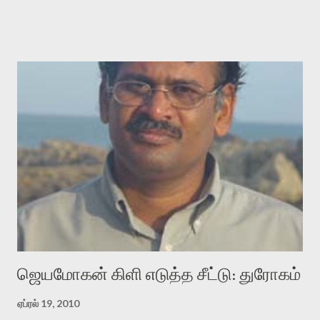
சூட்சுமத்தை கண்டுபிடித்து விட்டதாய் அந்தரங்கமாய் மட்டும்
குசுகுசுத்துக் கொள்வோம். அடுத்த முறை வரும் போது மர்மம் விலகாமல்
அதிக ஆர்வமுடன் அவரை சூழ்ந்து கொள்வோம். அறிதல் மர்மத்தை
அதிகமாக்கும். கொல்லாது. ஒரு கனவை மீட்டெடுப்பதன் நோக்கம்
என்னவாக இருக்கும்? கவிதையின் அரூப இயக்கத்தை பொதுவயமாக
வடிக்க முயல்வதும் அதற்கே. கோயில் கருவறையின்
மென்வெளிச்சத்தில் நுண்பேசியின் படக்கருவியை இயக்கி சாத்தி
வைத்து விட்டு இயக்கத்தை அறிவோம். அறிதல் அபச்சாரமில்லை.
பயணப் படிமம் என்பது காக்னிடிவ் பொயடிக்ஸ் எனும் சமகால
விமர்சனத்தின் ஒரு முக்கிய கருவி. இக்கருவியை மனுஷ்யபுத்திரனின்
“காலை வணக்கங்கள்” எனும் ஒரு கவிதையில் சொருகப் போகிறோம்.
முதலில் கருவியை பழகுவோம். அன்றாட மொழியில் ஒன்று ம...
ஜெயமோகன் கிளி எடுத்த சீட்டு: துரோகம்
ஏப்ரல் 19, 2010