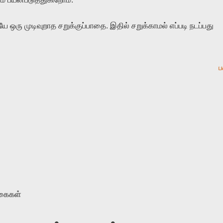
.
யே
ஒரு
முடிவுறாத
சறுக்குப்பாதை
இதில்
சறுக்காமல்
எப்படி
நடப்பது
ப
ுகைகள்