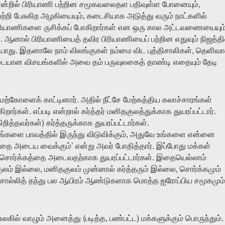
,
்றில்
பிரியாணி
பற்றின
சமூகவலைதள
பதிவுள்ள
போனையும்
,
பற்றி
பேசுகிற
அழகியையும்
கடைசியாக
அடுத்து
வரும்
நாட்களில்
ிரியாணிகளை
ருசிக்கப்
போகிறார்கள்
என
ஒரு
கால
அட்டவணையையும
.
்
ஆனால்
பிரியாணியைத்
தவிர
பிரியாணியைப்
பற்றின
எதுவும்
நிஜத்தி
.
,
ியாது
இதனாலே
நாம்
விலங்குகள்
நம்மை
விட
புத்திசாலிகள்
தெளிவ
படையான
விசயங்களில்
அவை
தம்
பருவுலகைத்
தாண்டி
எதையும்
தேடி
.
மேற்கோளைக்
காட்டினார்
அதில்
நீட்சே
மேற்கத்திய
கலாச்சாரங்கள்
.
.
கிறார்கள்
எப்படி
என்றால்
கர்த்தர்
மனிதகுலத்துக்காக
துயரப்பட்டார்
)
.
ிறித்தவர்கள்
கர்த்தருக்காக
துயரப்பட்டார்கள்
,
ங்களை
பாவத்தில்
இருந்து
விடுவிக்கும்
அதுவே
உங்களை
என்னை
’
.
்தை
அடைய
வைக்கும்
என்று
அவர்
போதித்தார்
இப்போது
மக்கள்
.
சொர்க்கத்தை
அடைவதற்காக
துயரப்பட்டார்கள்
இதையெல்லாம்
,
,
ுலம்
இல்லை
மனிதகுலம்
முன்னால்
கர்த்தரும்
இல்லை
சொர்க்கமும்
ொல்லித்
தந்து
பல
ஆயிரம்
ஆண்டுகளாக
மொத்த
ஐரோப்பிய
சமூகமும்
(
,
)
.
உலகில்
வாழும்
அனைத்து
படித்த
பண்பட்ட
மக்களுக்கும்
பொருந்தும்