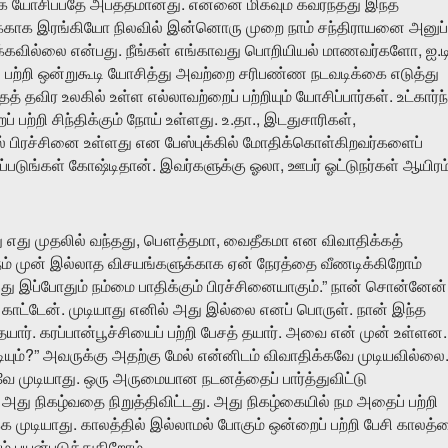
.
க
யோசிப்பதே
அபத்தமானது
என்னை
மிகவும்
கவர்ந்தது
இந்த
க்காக
இரங்கியோ
நிலவில்
இன்னொரு
முறை
நாம்
சந்திராயனை
அனுப
.
,
.
க்கவில்லை
என்பது
நீங்கள்
எங்காவது
பொறியியல்
மாணவர்களோ
ஐ
ட
்
பற்றி
ஒன்றுகூடி
யோசித்து
அவற்றை
சரிபண்ண
நடவடிக்கை
எடுத்து
.
ைத்
தவிர
உலகில்
உள்ள
எல்லாவற்றைப்
பற்றியும்
யோசிப்பார்கள்
உட்கார்ந
.
.
.,
,
ப்
பற்றி
சிந்திக்கும்
நோய்
உள்ளது
உ
தா
இடதுசாரிகள்
்
பிரச்சினை
உள்ளது
என
பேஸ்புக்கில்
மோதிக்கொள்கிறவர்களைப்
.
,
ப்படுங்கள்
கோஷ்டிதான்
இவர்களுக்கு
ஓலா
ஊபர்
ஓட்டுநர்கள்
ஆயிரம
,
,
ு
எது
முதலில்
வந்தது
பௌத்தமா
வைதீகமா
என
விவாதிக்கத்
ம்
முன்
இல்லாத
விசயங்களுக்காக
ஏன்
நேரத்தை
வீணடிக்கிறோம்
.”
து
இப்போதும்
நம்மை
பாதிக்கும்
பிரச்சினையாகும்
நான்
சொன்னேன்
.
.
காட்டேன்
முடியாது
எனில்
அது
இல்லை
எனப்
பொருள்
நான்
இந்த
.
.
.
தயார்
கரப்பான்பூச்சியைப்
பற்றி
பேசத்
தயார்
அவை
என்
முன்
உள்ளன
?”
ியும்
அவருக்கு
அதற்கு
மேல்
என்னிடம்
விவாதிக்கவே
முடியவில்லை
.
வே
முடியாது
ஒரு
அருமையான
நடனத்தைப்
பார்த்துவிட்டு
.
அது
நிகழ்வதை
நிறுத்திவிட்டது
அது
நிகழ்கையில்
நம
அதைப்
பற்றி
.
்க
முடியாது
காலத்தில்
இல்லாமல்
போகும்
ஒன்றைப்
பற்றி
பேசி
காலத்
.
ம்
பயன்படுத்துகிறோம்