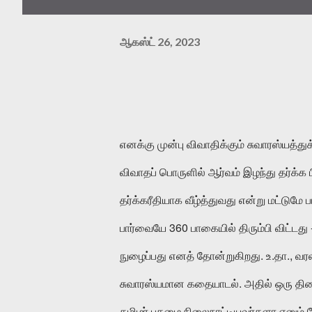
ஆகஸ்ட் 26, 2023
எனக்கு
முன்பு
விவாதிக்கும்
சுவாரஸ்யத்து
விவாதப்
பொருளில்
ஆர்வம்
இழந்து
தர்க்க
தர்க்கரீதியாக
வீழ்த்துவது
என்று
மட்டுமே
ப
360
பார்வையே
பாகையில்
திரும்பி
விட்டது
.
.
.,
நுழைப்பது
எனத்
தோன்றுகிறது
உ
தா
வர
.
சுவாரஸ்யமான
கதையாடல்
அதில்
ஒரு
திக
தமிழர்
புகழை
நிலைநாட்டியவர்களா
எனும்