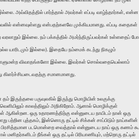
.
,
இல்லை
அவ்விதத்தில்
பார்த்தால்
அவர்கள்
எப்படி
வாழ்ந்தார்கள்
என்ன
.
வலில்
என்னவுள்ளது
என்பதற்களவே
முக்கியமானது
எப்படி
கதைகள்
.
ே
வரலாறும்
இல்லை
நம்
பக்கத்தில்
அமர்ந்திருப்பவர்கள்
உள்ளதைப்
போ
).
றல்ல
யாரிடமும்
இல்லை
இதையே
நம்மைக்
கடந்து
நிகழும்
.
ாளுமன்ற
விவாதங்களோ
இல்லை
இவர்கள்
சொல்வதையெல்லாம்
.
து
கிளர்ச்சியடைவதற்கு
சமானமானது
ை
தம்
இருத்தலை
பருவுலகில்
இருந்து
மொழியின்
உலகுக்கு
.
வெளியிலும்
காலத்திலும்
அறிகிறோம்
ஆனால்
மொழிக்குள்
.
ள்
ஆகின்றன
ஒரு
உதாரணத்திற்கு
என்னுடைய
நாயிடம்
நான்
ஒரு
,
ாறு
பற்றின
புத்தகம்
இன்னொரு
தட்டில்
சிக்கன்
சாப்பிடும்
நாய்களின்
பிரசித்தமான
படமொன்றை
வைத்தால்
என்னுடைய
நாய்
ஒரு
கணம்
க
,
ல்
மனிதர்களிடம்
நீங்கள்
ஒரு
தட்டில்
பிரியாணியும்
மற்றொரு
தட்டில்