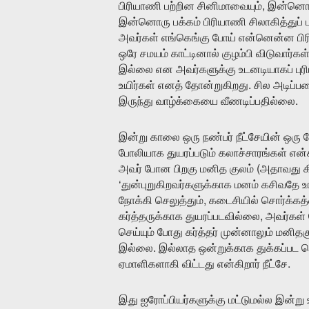
,
பிரியாணி
பற்றின
சினிமாவையும்
இன்னொன
இன்னொரு
பக்கம்
பிரியாணி
சிலாகித்துப்
அவர்கள்
எங்கெங்கு
போய்
என்னென்ன
ப
ஒரே
சமயம்
காட்டினால்
குழம்பி
விடுவார்கள
இல்லை
என
அவர்களுக்கு
உடனடியாகப்
புர
.
உயிர்கள்
எனத்
தோன்றுகிறது
சில
அடிப்
.
இருந்து
வாழ்க்கையை
வீணடிப்பதில்லை
இன்று
காலை
ஒரு
நண்பர்
நீட்சேயின்
ஒரு
போலியாக
துயரப்படும்
கலாச்சாரங்கள்
என்
(
அவர்
போன
பிறகு
மனித
குலம்
அதாவது
க
‘
துன்புறுகிறவர்களுக்காக
மனம்
கசிவதே
உ
,
நோக்கி
செலுத்தும்
கடைசியில்
சொர்க்கத
,
கர்த்தருக்காக
துயரப்படவில்லை
அவர்கள்
செய்யும்
போது
கர்த்தர்
முன்னாலும்
மனிதக
.
இல்லை
இல்லாத
ஒன்றுக்காக
துக்கப்பட
ச
.
ஏமாளிகளாகி
விட்டது
என்கிறார்
நீட்சே
இது
ஐரோப்பியர்களுக்கு
மட்டுமல்ல
இன்று