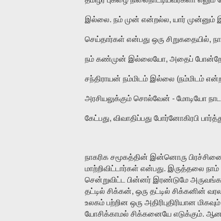
.
,
இல்லை
நம்
முன்
என்றல்ல
யார்
முன்னும்
,
செய்தார்கள்
என்பது
ஒரு
சிறுகதையில்
நா
,
நம்
கண்முன்
இல்லையோ
அதைப்
போன்ற
(
சந்திராயன்
நம்மிடம்
இல்லை
நம்மிடம்
என்
-
அரசியலுக்கும்
சொல்வேன்
மோடியோ
நாட
,
கேட்பது
விவாதிப்பது
போர்னோகிரபி
பார்த்
நாகரிக
சமூகத்தின்
இன்னொரு
பிரச்சின
.
மாற்றிவிட்டார்கள்
என்பது
இருத்தலை
நாம்
சென்றுவிட்ட
பின்னர்
இரண்டுமே
அருவங்க
,
தட்டில்
சிக்கன்
ஒரு
தட்டில்
சிக்கனின்
வரல
உலகம்
பற்றின
ஒரு
அதிரிபுதிரியான
மிகவும்
.
யோசிக்காமல்
சிக்கனையே
எடுக்கும்
ஆனா