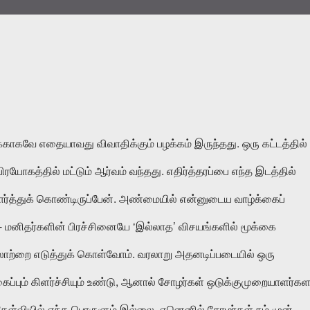
.
க்காகவே
எதையாவது
விவாதிக்கும்
பழக்கம்
இருந்தது
ஒரு
கட்டத்தில்
.
பிரயோகத்தில்
மட்டும்
ஆர்வம்
வந்தது
எதிர்த்தரப்பை
எந்த
இடத்தில்
.
ார்த்துக்
கொண்டிருப்பேன்
அண்மையில்
என்னுடைய
வாழ்க்கைப்
-
‘
’
மனிதர்களின்
பிரச்சினையே
இல்லாத
விசயங்களில்
மூக்கை
.
லாற்றை
எடுத்துக்
கொள்வோம்
வரலாறு
அதனடிப்படையில்
ஒரு
,
ைப்பும்
கிளர்ச்சியும்
உண்டு
ஆனால்
சோழர்கள்
ஒடுக்குமுறையாளர்கள
.
கேள்வியில்
எந்த
பொருளும்
இல்லை
ஏனெனில்
சோழர்கள்
நம்
முன்