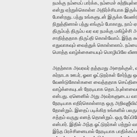
,
நமக்கு
நம்மைப்
பார்க்க
நம்மைச்
சுற்றியுள்
என்று
ஏற்றுக்கொள்ள
அதிர்ச்சியாக
இருக்
.
போன்றது
பந்து
உங்களுடன்
இருக்க
வேண்ட
,
நிறுத்தினால்
பந்து
எங்கும்
போகாது
நாம்
ஏ
திரும்பத்
திரும்ப
வர
வர
நமக்கு
மகிழ்ச்சி
அ
.
சாதித்ததாக
திருப்தி
கொள்வோம்
இந்த
ச
.
எதுவாகவும்
வைத்துக்
கொள்ளலாம்
நம்ம
மொத்த
வாழ்க்கையையும்
மொழியிலே
வீண
,
அதற்காக
அவரவர்
தத்தமது
அறைக்குள்
வ
,
கர்நாடக
ஊபர்
ஓலா
ஓட்டுநர்கள்
சேர்ந்து
ஒ
வேண்டுகோள்களை
வைத்ததாக
செய்திய
வாழ்க்கையுடன்
நேரடியாக
தொடர்புள்ளவ
.
என்பது
ஏனெனில்
அது
அவர்களுடைய
வா
நேரடியாக
எதிர்கொள்ளாத
ஒரு
அறிவுஜீவிய
.
தோன்றும்
இதைப்
படிக்கிற
உங்களில்
பலருக
.
சத்தம்
வருது
எனத்
தொன்றும்
ஒரு
ரேப்ப
.
என்பார்
இதில்
அந்த
ஓட்டுநர்கள்
மற்றும்
வ
இந்த
பிரச்சினையால்
நேரடியாக
பாதிக்கப்