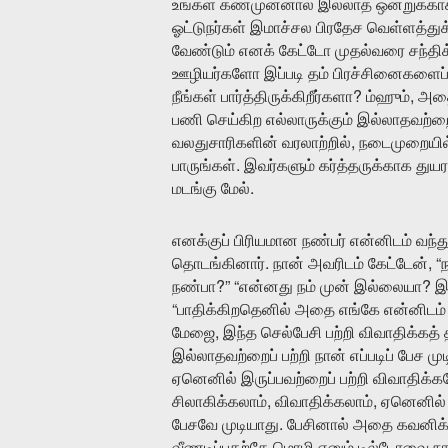
உங்கள்
கண்முன்னால்
இல்லாத
ஒன்றுக்கா
ஓட்டுநர்கள்
இமாச்சல
பிரதேச
வெள்ளத்து
வேண்டும்
எனக்
கேட்டோ
முதல்வரை
சந்தி
ஊழியர்களோ
இப்படி
தம்
பிரச்சினைகளைப
?
,
நீங்கள்
பார்த்திருக்கிறீர்களா
ம்ஹும்
அத
பணி
செய்கிற
எல்லாருக்கும்
இல்லாதவற்றை
,
வலதுசாரிகளின்
வரலாற்றில்
நடைமுறையில
.
பாருங்கள்
இவர்களும்
கர்த்தருக்காக
துயர
.
மடங்கு
மேல்
எனக்குப்
பிரியமான
நண்பர்
என்னிடம்
வந்த
.
, “
தொடங்கினார்
நான்
அவரிடம்
கேட்டேன்
ந
?” “
?
நண்பா
என்னது
நம்
முன்
இல்லையா
இ
“
பாதிக்கிறதெனில்
அதை
எங்கே
என்னிடம்
,
மேஜை
இந்த
செல்பேசி
பற்றி
விவாதிக்கத்
இல்லாதவற்றைப்
பற்றி
நான்
எப்படிப்
பேச
முட
ஏனெனில்
இருப்பவற்றைப்
பற்றி
விவாதிக்க
,
,
சிலாகிக்கலாம்
விவாதிக்கலாம்
ஏனெனில்
.
பேசவே
முடியாது
பேசினால்
அதை
கவனிக
வீணடிப்பதற்கே
மொழி
எனும்
டில்டோவை
நா