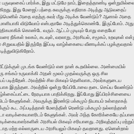
,
,
ள
பருவுலகைப்
பார்க்க
இது
மட்டுமே
நாம்
இதைத்தாண்டி
ஒன்றுமில்ல
.
கிறது
இது
மேஜைப்
பந்தை
சுவருக்கு
எதிராக
அடித்து
ஆடுவதைப்
?
ுமெனில்
அதை
எதற்கு
சுவர்
மீது
அடிக்க
வேண்டும்
ஆனால்
அதை
.
மாளியாகி
விடுவோம்
என்பதாலே
அடித்துக்கொண்டே
இருப்போம்
அது
.
திகமாகிக்
கொண்டே
வரும்
ஆட்டம்
முடியும்
போது
எதையோ
,
,
,
,
,
ுவரை
நீங்கள்
உலகம்
கடவுள்
வரலாறு
அரசியல்
சமூகம்
உறவுகள்
என்
ை
சிறுவயதில்
இருந்தே
இப்படி
வாழ்க்கையை
வீணடிக்கப்
பழக்குவதால்
.
டித்துவிடுகிறோம்
.
ீட்டுக்குள்
முடங்க
வேண்டும்
என
நான்
கூறவில்லை
அண்மையில்
ரு
சங்கம்
உருவாக்கி
அதன்
மூலம்
முதல்வருக்கு
ஒரு
சில
.
,
ைப்
படித்தேன்
அவற்றில்
சில
மிகவும்
தெளிவாக
அவர்களுடைய
.
ையாக
இருந்தன
அவற்றில்
ஒன்று
ரேப்பிடோவை
தடை
செய்ய
வேண்டும்
.
ழ்க்கைப்பாட்டை
நேரடியாக
பாதிக்கிறது
இப்போது
இப்பிரச்சினையை
.
ிடம்
கேளுங்கள்
அவருக்கு
இரண்டு
பக்கமும்
நியாயம்
உள்ளதாகத்
்கும்
கூட
அப்படித்தான்
மேளத்தின்
ரெண்டு
பக்கமும்
நல்லாத்தான்
.
ிடோ
வாடிக்கையாளரிடம்
கேளுங்கள்
அவர்
அந்த
கோரிக்கையே
தப்பான
.
ாடிக்கையாளர்களின்
அரசியல்
மிகவும்
சரியானது
அறிவுத்தரப்பு
மற்றும
.
படாத
மற்ற
எல்லாருடைய
அரசியலும்
மிகவும்
தவறானது
ஏனென்றால்