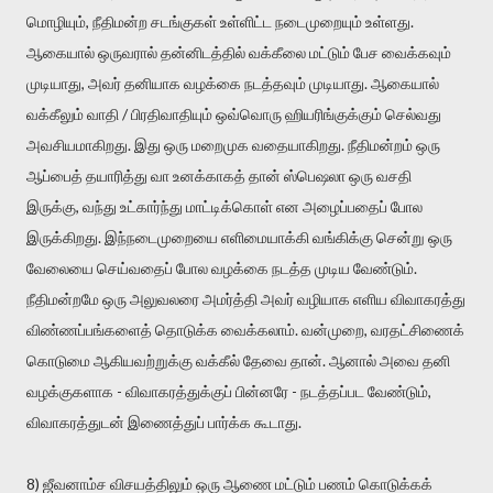
மொழியும், நீதிமன்ற சடங்குகள் உள்ளிட்ட நடைமுறையும் உள்ளது.
ஆகையால் ஒருவரால் தன்னிடத்தில் வக்கீலை மட்டும் பேச வைக்கவும்
முடியாது, அவர் தனியாக வழக்கை நடத்தவும் முடியாது. ஆகையால்
வக்கீலும் வாதி / பிரதிவாதியும் ஒவ்வொரு ஹியரிங்குக்கும் செல்வது
அவசியமாகிறது. இது ஒரு மறைமுக வதையாகிறது. நீதிமன்றம் ஒரு
ஆப்பைத் தயாரித்து வா உனக்காகத் தான் ஸ்பெஷலா ஒரு வசதி
இருக்கு, வந்து உட்கார்ந்து மாட்டிக்கொள் என அழைப்பதைப் போல
இருக்கிறது. இந்நடைமுறையை எளிமையாக்கி வங்கிக்கு சென்று ஒரு
வேலையை செய்வதைப் போல வழக்கை நடத்த முடிய வேண்டும்.
நீதிமன்றமே ஒரு அலுவலரை அமர்த்தி அவர் வழியாக எளிய விவாகரத்து
விண்ணப்பங்களைத் தொடுக்க வைக்கலாம். வன்முறை, வரதட்சிணைக்
கொடுமை ஆகியவற்றுக்கு வக்கீல் தேவை தான். ஆனால் அவை தனி
வழக்குகளாக - விவாகரத்துக்குப் பின்னரே - நடத்தப்பட வேண்டும்,
விவாகரத்துடன் இணைத்துப் பார்க்க கூடாது.
8) ஜீவனாம்ச விசயத்திலும் ஒரு ஆணை மட்டும் பணம் கொடுக்கக்