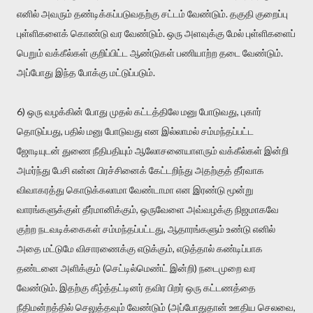
எனில் அவரும் தண்டிக்கப்படுவதற்கு சட்டம் வேண்டும். தகுதி குறைப்பு
புள்ளிகளைக் கொண்டு வர வேண்டும். ஒரு அளவுக்கு மேல் புள்ளிகளைப்
பெறும் வக்கீல்கள் குறிப்பிட்ட ஆண்டுகள் பணியாற்ற தடை வேண்டும்.
அப்போது இந்த போக்கு மட்டுப்படும்.
6) ஒரு வழக்கின் போது முதல் கட்டத்திலே மனு போடுவது, புகார்
தொடுப்பது, பதில் மனு போடுவது என இல்லாமல் சம்மந்தப்பட்ட
ஜோடியுடன் துணை நீதிபதியும் ஆலோசனையாளரும் வக்கீல்கள் இன்றி
அமர்ந்து பேசி என்ன பிரச்சினைக் கேட்டறிந்து அதற்குத் தீர்வாக
விவாகரத்து கொடுக்கலாமா வேண்டாமா என இரண்டு மூன்று
வாரங்களுக்குள் தீர்மானிக்கும், ஒருவேளை அவ்வழக்கு நிஜமாகவே
குற்ற நடவடிக்கைகள் சம்மந்தப்பட்டது, ஆதாரங்களும் உண்டு எனில்
அதை மட்டுமே விசாரணைக்கு எடுக்கும், எடுத்தால் கண்டிப்பாக
தண்டனை அளிக்கும் (செட்டில்மெண்ட் இன்றி) நடைமுறை வர
வேண்டும். இதற்கு கீழ்த்தட்டினர் தவிர பிறர் ஒரு கட்டணத்தை
நீதிமன்றத்தில் செலுத்தவும் வேண்டும் (அப்போதுதான் ஊதிய செலவை,