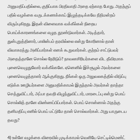
அனுமதிப்பதில்லை, குறிப்பாக பிரதிவாதி அதை ஏற்காத போது. அதற்குப்
பதில் வழக்கை வருடக்கணக்காய் இழுத்தடிக்கவே நீதிமன்றம்
விரும்புகிறது. இதன் விளைவாக வக்கீல்கள் நிறைய
பொய்க்காரணங்களை எழுத தூண்டுவார்கள். அடித்தார்,
துன்புறுத்தினார், பாலின்பம் தரவில்லை என்று கோரினால் தான்
விவாகரத்து அளிப்பார்கள் எனக் கூறுவார்கள். குற்றம் சாட்டுபவர்
அதைத்தானே சொல்ல நேரிடும்? நாவலாசிரியர்களை விட தீவிரமாக
புனைவெழுதுவோர் வக்கீல்களே. ஏனெனில் இச்சூழல் அவர்களை
புனைவெழுத்தாளர் ஆக்குகிறது. நீங்கள் ஒரு அலுவலகத்தில் விடுப்பு
எடுக்க ஊழியர்களை அனுமதிக்காமல் இருந்தால் அவர்கள் தாத்தா
செத்துவிட்டார், அப்பா தவறி விழுந்துவிட்டார், மாரடைப்பு என்று பொய்
சொல்லித் தானே விண்ணப்பிப்பார்கள். பொய் சொன்னால் அதற்கு
தனிமதிப்பு எனில் பொய் மட்டுமே தான் சொல்வார்கள். அது யாருடைய
தவறு?
4) உள்ளே வழக்கை விரைவில் முடிக்காமல் வெளியே செட்டில்மெண்ட்