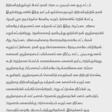
நீதிமன்றத்துக்குப் போய் தான் அடைய முடியும் என ஒரு சட்டம்
இருக்கிறது எனில் இந்த நாட்டில் ஒவ்வொருவரும் நீதிமன்றத்தில் தான்
ஆயுள் பூரா குடியிருக்க வேண்டி வரும். (ஏனெனில் அதில் போட்டி
உள்ளதே.) திருமணம் என வந்தால் மட்டும் இந்த அடிப்படை உரிமை
மறுக்கப்படுகிறது. ஆண்களைத் தண்டித்து ஒடுக்கி தன் குழந்தையின்
மீது அடிப்படை உரிமையுள்ளதை கோராதவிதமாகவே சட்டங்கள்
எழுதப்பட்டுள்ளன. நான் ஒரு விசாரணையை நேரடியாகவே பார்த்தேன்.
கணவன் குழந்தையைப் பார்க்கலாம் என தீர்ப்பு. காட்ட முடியாது எனக்
கூறி அதற்கான பொய்க் காரணங்களை மனைவி தரப்பு அடுக்குகிறது.
குழந்தைக்கு அப்பாவைப் பார்க்கவே பிடிக்கவில்லை என அம்மா
கூறுகிறார். குழந்தையைக் கொண்டு வாருங்கள் என நீதிபதி சொல்ல,
குழந்தை நீதிமன்றத்துக்கு வந்தால் மன உளைச்சல் வரும் என
மனைவியின் வக்கீல் சொல்கிறார். அது மட்டுமல்ல தீர்ப்பின் படி
குழந்தையைக் காட்டினால் அதனால் குழந்தையின் மனம் புண்படும்,
அதனால் மனைவிக்கு அசௌகர்யம் வரும் என தீர்ப்பை
அவமதிப்பதையே நியாயப்படுத்துகிறார்கள். இதெல்லாம் ஒரு