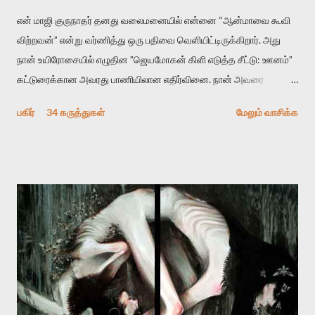
என் மாஜி குருநாதர் தனது வலைமனையில் என்னை “ஆன்மாவை கூவி
விற்றவன்” என்று வர்ணித்து ஒரு பதிவை வெளியிட்டிருக்கிறார். அது
நான் உயிரோசையில் எழுதின ”ஜெயமோகன் கிளி எடுத்த சீட்டு: ஊனம்”
கட்டுரைக்கான அவரது பாணியிலான எதிர்வினை. நான் அவரை
விமர்சிக்க காரணமே எனது தன்னிரக்கம் என்கிறார். ஜெயமோகனின்
பகிர்
34 கருத்துகள்
மேலும் வாசிக்க
பதிவை படித்த நண்பர்கள் பலரும் அவருக்காக இரக்கப்பட்டார்கள்.
உதாரணமாக கல்லூரிப் பேராசிரியர் ஒருவர் என்பவர் சொன்னார்:
“ஜெயமோகன் இன்றோரு தனிநபராக உயிர்மை போன்றோரு பெரும்
அமைப்புக்கு எதிராக இயங்க வேண்டி உள்ளது. அந்த பதற்றத்தை அவர்
தனது இணையதளத்திலே தொடர்ந்து பதிவு செய்கிறார். உயிர்மை
இன்னும் சில வருடங்களுக்கு தனக்கு எதிராக எழுத்தாளர்களை ஏவி
விட்டபடி இருக்கும் என்று ஒரு அச்சத்தை வெளிப்படுத்தியபடி
இருக்கிறார். அவர் கடுமையான பாதுகாப்பின்மை மனநிலையில் உள்ளார்.
உயிர்மை அவரை தாக்க உத்தேசித்தாலும் இல்லை என்றாலும்
ஜெயமோகன் அந்த பிரமையால் தொடர்ந்து அச்சுறுத்தலுக்கு உள்ளாகி