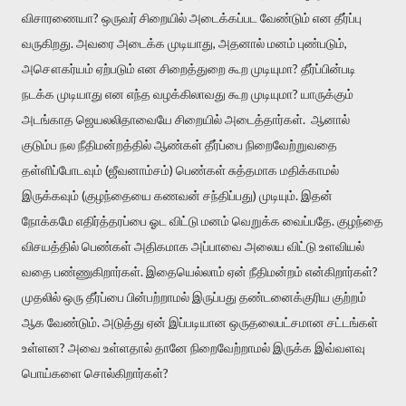
விசாரணையா? ஒருவர் சிறையில் அடைக்கப்பட வேண்டும் என தீர்ப்பு
வருகிறது. அவரை அடைக்க முடியாது, அதனால் மனம் புண்படும்,
அசௌகர்யம் ஏற்படும் என சிறைத்துறை கூற முடியுமா? தீர்ப்பின்படி
நடக்க முடியாது என எந்த வழக்கிலாவது கூற முடியுமா? யாருக்கும்
அடங்காத ஜெயலலிதாவையே சிறையில் அடைத்தார்கள். ஆனால்
குடும்ப நல நீதிமன்றத்தில் ஆண்கள் தீர்ப்பை நிறைவேற்றுவதை
தள்ளிப்போடவும் (ஜீவனாம்சம்) பெண்கள் சுத்தமாக மதிக்காமல்
இருக்கவும் (குழந்தையை கணவன் சந்திப்பது) முடியும். இதன்
நோக்கமே எதிர்த்தரப்பை ஓட விட்டு மனம் வெறுக்க வைப்பதே. குழந்தை
விசயத்தில் பெண்கள் அதிகமாக அப்பாவை அலைய விட்டு உளவியல்
வதை பண்ணுகிறார்கள். இதையெல்லாம் ஏன் நீதிமன்றம் என்கிறார்கள்?
முதலில் ஒரு தீர்ப்பை பின்பற்றாமல் இருப்பது தண்டனைக்குரிய குற்றம்
ஆக வேண்டும். அடுத்து ஏன் இப்படியான ஒருதலைபட்சமான சட்டங்கள்
உள்ளன? அவை உள்ளதால் தானே நிறைவேற்றாமல் இருக்க இவ்வளவு
பொய்களை சொல்கிறார்கள்?