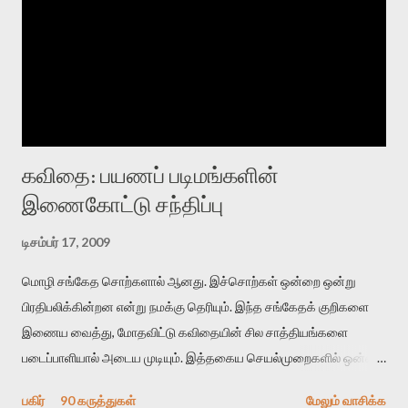
கவிதை: பயணப் படிமங்களின்
இணைகோட்டு சந்திப்பு
டிசம்பர் 17, 2009
மொழி சங்கேத சொற்களால் ஆனது. இச்சொற்கள் ஒன்றை ஒன்று
பிரதிபலிக்கின்றன என்று நமக்கு தெரியும். இந்த சங்கேதக் குறிகளை
இணைய வைத்து, மோதவிட்டு கவிதையின் சில சாத்தியங்களை
படைப்பாளியால் அடைய முடியும். இத்தகைய செயல்முறைகளில் ஒன்றை
தேடிக் கண்டுபிடிப்பது தான் இக்கட்டுரையின் நோக்கம். பள்ளிக்
பகிர்
90 கருத்துகள்
மேலும் வாசிக்க