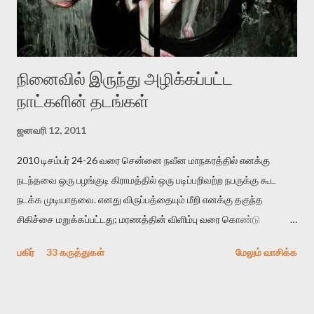
உள்ளார். உங்களை பற்றின இந்த தாக்குதல் கூட இதன் வெளிப்பாடு தான்”.
உண்மையே! ராக்கி படத்தில் குத்துச்சண்டை வீரராக வரும் சில்வெஸ்டர்
ஓரிடத்தில் சொல்வார்: ...
நினைவில் இருந்து அழிக்கப்பட்ட
நாட்களின் தடங்கள்
ஜனவரி 12, 2011
2010 டிசம்பர் 24-26 வரை சென்னை நவீன மாநகரத்தில் எனக்கு
நடந்தவை ஒரு பழங்குடி கிராமத்தில் ஒரு படிப்பறிவற்ற நபருக்கு கூட
நடக்க முடியாதவை. எனது விருப்பத்தையும் மீறி எனக்கு தகுந்த
சிகிச்சை மறுக்கப்பட்டது; மரணத்தின் விளிம்பு வரை கொண்டு
செல்லப்ப்பட்டேன். இரண்டாம் கோமா நிலைக்கு சென்றேன்.
பகிர்
33 கருத்துகள்
மேலும் வாசிக்க