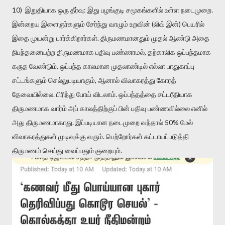
10) இறுதியாக ஒரு தீர்வு: இது பழங்குடி சமூகங்களில் உள்ள நடைமுறை.
இன்றைய இளைஞர்களும் சேர்ந்து வாழும் உறவின் (லிவ் இன்) பெயரில்
இதை முயன்று பார்க்கிறார்கள். திருமணமானதும் முதல் ஆண்டு அதை
நிபந்தனையற்ற திருமணமாக பதிவு பண்ணாமல், தற்காலிக ஒப்பந்தமாக
கருத வேண்டும். ஒப்பந்த காலமான முதலாண்டில் எல்லா பாதுகாப்பு
சட்டங்களும் செல்லுபடியாகும், ஆனால் விவாகரத்து கோரத்
தேவையில்லை. பிரிந்து போய் விடலாம். ஒப்பந்தத்தை சட்டரீதியாக
திருமணமாக வார்ம் அப் காலத்திற்குப் பின் பதிவு பண்ணவில்லை எனில்
அது திருமணமாகாது. இப்படியான நடைமுறை வந்தால் 50% மேல்
விவாகரத்துகள் முடிவுக்கு வரும். பெற்றோர்கள் கட்டாயப்படுத்தி
திருமணம் செய்து வைப்பதும் குறையும்.