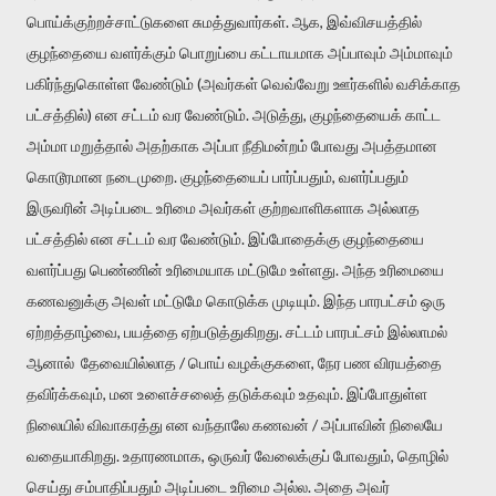
பொய்க்குற்றச்சாட்டுகளை சுமத்துவார்கள். ஆக, இவ்விசயத்தில்
குழந்தையை வளர்க்கும் பொறுப்பை கட்டாயமாக அப்பாவும் அம்மாவும்
பகிர்ந்துகொள்ள வேண்டும் (அவர்கள் வெவ்வேறு ஊர்களில் வசிக்காத
பட்சத்தில்) என சட்டம் வர வேண்டும். அடுத்து, குழந்தையைக் காட்ட
அம்மா மறுத்தால் அதற்காக அப்பா நீதிமன்றம் போவது அபத்தமான
கொடூரமான நடைமுறை. குழந்தையைப் பார்ப்பதும், வளர்ப்பதும்
இருவரின் அடிப்படை உரிமை அவர்கள் குற்றவாளிகளாக அல்லாத
பட்சத்தில் என சட்டம் வர வேண்டும். இப்போதைக்கு குழந்தையை
வளர்ப்பது பெண்ணின் உரிமையாக மட்டுமே உள்ளது. அந்த உரிமையை
கணவனுக்கு அவள் மட்டுமே கொடுக்க முடியும். இந்த பாரபட்சம் ஒரு
ஏற்றத்தாழ்வை, பயத்தை ஏற்படுத்துகிறது. சட்டம் பாரபட்சம் இல்லாமல்
ஆனால் தேவையில்லாத / பொய் வழக்குகளை, நேர பண விரயத்தை
தவிர்க்கவும், மன உளைச்சலைத் தடுக்கவும் உதவும். இப்போதுள்ள
நிலையில் விவாகரத்து என வந்தாலே கணவன் / அப்பாவின் நிலையே
வதையாகிறது. உதாரணமாக, ஒருவர் வேலைக்குப் போவதும், தொழில்
செய்து சம்பாதிப்பதும் அடிப்படை உரிமை அல்ல. அதை அவர்