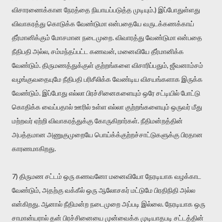
விசாரணைக்கான நேரத்தை நியாயப்படுத்த முடியும்.) இப்போதுள்ளது
விவாகரத்து கொடுக்க வேண்டுமா என்பதையே வருடக்கணக்காய்
தீர்மானிக்கும் மோசமான நடைமுறை. விவாரத்து வேண்டுமா என்பதை
நீதிபதி அல்ல, சம்மந்தப்பட்ட கணவன், மனைவியே தீர்மானிக்க
வேண்டும். திருமணத்துக்குள் குற்றங்களை விசாரிப்பதும், ஜீவனாம்சம்
வழங்குவதையுமே நீதிபதி பரிசீலிக்க வேண்டிய விசயங்களாக இருக்க
வேண்டும். இப்போது எல்லா பிரச்சினைகளையும் ஒரே சட்டியில் போட்டு
கொதிக்க வைப்பதால் ஊரில் உள்ள எல்லா குற்றங்களையும் ஒருவர் மீது
மற்றவர் ஏற்றி விவாகரத்துக்கு கோருகிறார்கள். நீதிமன்றத்தின்
அபத்தமான அணுகுமுறையே பொய்க்க்குற்றச்சாட்டுகளுக்கு பிரதான
காரணமாகிறது.
7) திருமண சட்டம் ஒரு கணவனோ மனைவியோ நேரடியாக வழக்காட
வேண்டும், அதற்கு வக்கீல் ஒரு ஆலோசகர் மட்டுமே பிரதிநிதி அல்ல
என்கிறது. ஆனால் நீதிமன்ற நடைமுறை அப்படி இல்லை. நேரடியாக ஒரு
சாமான்யரால் தன் பிரச்சினையை முன்வைக்க முடியாதபடி சட்டத்தின்