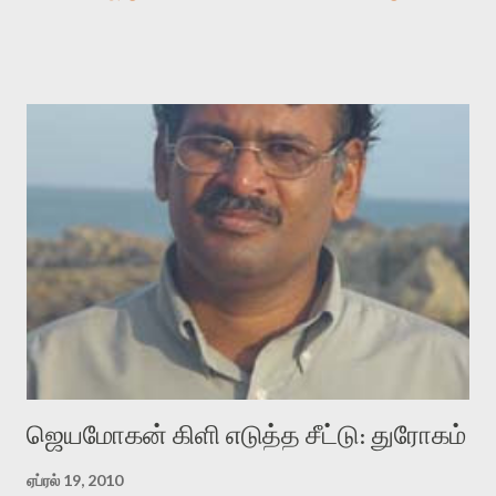
காலத்தில் ஜாலவித்தைக்காரர்கள் வந்து போன பின் அவர்களின்
சூட்சுமத்தை கண்டுபிடித்து விட்டதாய் அந்தரங்கமாய் மட்டும்
குசுகுசுத்துக் கொள்வோம். அடுத்த முறை வரும் போது மர்மம் விலகாமல்
அதிக ஆர்வமுடன் அவரை சூழ்ந்து கொள்வோம். அறிதல் மர்மத்தை
அதிகமாக்கும். கொல்லாது. ஒரு கனவை மீட்டெடுப்பதன் நோக்கம்
என்னவாக இருக்கும்? கவிதையின் அரூப இயக்கத்தை பொதுவயமாக
வடிக்க முயல்வதும் அதற்கே. கோயில் கருவறையின்
மென்வெளிச்சத்தில் நுண்பேசியின் படக்கருவியை இயக்கி சாத்தி
வைத்து விட்டு இயக்கத்தை அறிவோம். அறிதல் அபச்சாரமில்லை.
பயணப் படிமம் என்பது காக்னிடிவ் பொயடிக்ஸ் எனும் சமகால
விமர்சனத்தின் ஒரு முக்கிய கருவி. இக்கருவியை மனுஷ்யபுத்திரனின்
“காலை வணக்கங்கள்” எனும் ஒரு கவிதையில் சொருகப் போகிறோம்.
முதலில் கருவியை பழகுவோம். அன்றாட மொழியில் ஒன்று ம...
ஜெயமோகன் கிளி எடுத்த சீட்டு: துரோகம்
ஏப்ரல் 19, 2010