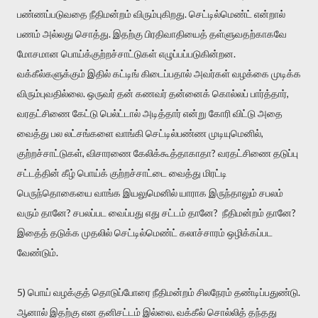
பண்ணப்படுவதை நீதிமன்றம் விரும்புகிறது. செட்டில்மெண்ட் என்றால்
பணம் அல்லது சொத்து. இதற்கு பிரதிவாதியைத் தள்ளுவதற்காகவே
மோசமான பொய்க்குற்றச்சாட்டுகள் எழுப்பப்படுகின்றன.
வக்கீல்களுக்கும் இதில் கட்டிங் கிடைப்பதால் அவர்கள் வழக்கை முடிக்க
விரும்புவதில்லை. ஒருவர் தன் கணவர் தன்னைக் கொல்லப் பார்த்தார்,
வரதட்சிணை கேட்டு பெல்ட்டால் அடித்தார் என்று கோரி விட்டு அதை
வைத்து பல லட்சங்களை வாங்கி செட்டில்பண்ண முடியுமெனில்,
குற்றச்சாட்டுகள், விசாரணை கேலிக்கூத்தாகாதா? வரதட்சிணை தடுப்பு
சட்டத்தின் கீழ் பொய்க் குற்றச்சாட்டை வைத்து மிரட்டி
பெருந்தொகையை வாங்க இயலுமெனில் யாராக இருந்தாலும் சபலம்
வரும் தானே? சபலப்பட வைப்பது எது சட்டம் தானே? நீதிமன்றம் தானே?
இதைத் தடுக்க முதலில் செட்டில்மெண்ட் கலாச்சாரம் ஒழிக்கப்பட
வேண்டும்.
5) பொய் வழக்குத் தொடுப்போரை நீதிமன்றம் சிலநேரம் தண்டிப்பதுண்டு.
ஆனால் இதற்கு என தனிசட்டம் இல்லை. வக்கீல் சொல்லித் தந்தது