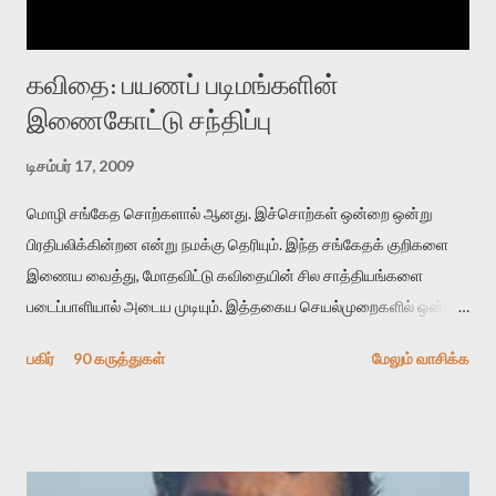
கவிதை: பயணப் படிமங்களின்
இணைகோட்டு சந்திப்பு
டிசம்பர் 17, 2009
மொழி சங்கேத சொற்களால் ஆனது. இச்சொற்கள் ஒன்றை ஒன்று
பிரதிபலிக்கின்றன என்று நமக்கு தெரியும். இந்த சங்கேதக் குறிகளை
இணைய வைத்து, மோதவிட்டு கவிதையின் சில சாத்தியங்களை
படைப்பாளியால் அடைய முடியும். இத்தகைய செயல்முறைகளில் ஒன்றை
தேடிக் கண்டுபிடிப்பது தான் இக்கட்டுரையின் நோக்கம். பள்ளிக்
பகிர்
90 கருத்துகள்
மேலும் வாசிக்க
காலத்தில் ஜாலவித்தைக்காரர்கள் வந்து போன பின் அவர்களின்
சூட்சுமத்தை கண்டுபிடித்து விட்டதாய் அந்தரங்கமாய் மட்டும்
குசுகுசுத்துக் கொள்வோம். அடுத்த முறை வரும் போது மர்மம் விலகாமல்
அதிக ஆர்வமுடன் அவரை சூழ்ந்து கொள்வோம். அறிதல் மர்மத்தை
அதிகமாக்கும். கொல்லாது. ஒரு கனவை மீட்டெடுப்பதன் நோக்கம்