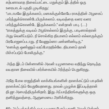
கற்பனாவாத
நிலைப்பாட்டை
மறுக்கும்
இடத்தில்
ஒரு
:
உரையாடல்
பகுதி
முடிகிறது
“
,
பாடாமலே
இருக்கலாம்
மனசுக்குள்ளேயே
ராகத்தின்
அழகைப்
.
பார்த்துக்கொண்டேயிருக்கலாம்
வடிவத்தை
வளர
வளர
.”
. (…)
பார்த்துக்கொண்டே
இருக்கலாம்
என்றான்
பாபு
“
.
ராகத்துக்கு
வடிவம்
அழகெல்லாம்
இருக்கு
பாடினால்தான்
.
அது
வெளிப்படும்
நீ
சொல்கிற
தியானம்
எல்லாம்
எல்லாருக்கும்
.
.”
பிரயோஜனப்படாது
நீ
வேணும்னா
பண்ணிண்டிரு
“
.
எனக்கு
ஒண்ணும்
வரப்போறதில்லே
தியானம்
தான்
.”
மிச்சப்படும்
போலிருக்கு
அந்த
இடம்
பின்னாளில்
அவன்
யமுனாவை
வறிந்து
நொடிந்த
.
வயதான
நிலையில்
பார்க்கையில்
அர்த்தம்
பெறுகிறது
அதே
போல
ராஜத்தின்
வாக்கியங்களின்
தாளக்கட்டும்
பாபுவின்
.
தாளக்கட்டும்
வேறுவேறானது
நாவல்
முழுக்க
இப்படித்தான்
.
.
தி
ஜா
அமைத்திருக்கிறார்
இது
அப்பாத்திரங்களுக்கு
ஒரு
,
.
தனித்துவத்தை
ஆளுமையை
அளிக்கிறது
60-
ஆம்
பக்கத்தில்
ஒரு
யமுனா
பேசும்
பாணி
அவள்
பின்னர்