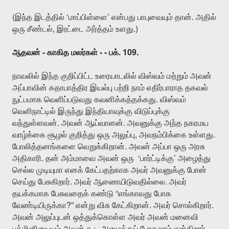
(
‘
’
.
இந்த
இடத்தில்
மாப்பிள்ளை
என்பது
பாபுவையும்
தான்
அதில்
,
.)
ஒரு
சீண்டல்
இரட்டை
அர்த்தம்
உளது
-
- -
. 109.
ஆதவன்
காகித
மலர்கள்
பக்
நாவலில்
இந்த
குறிப்பிட்ட
உரையாடலில்
விஸ்வம்
மற்றும்
அவன்
அப்பாவின்
கதாபாத்திர
இயல்பு
பற்றி
நாம்
எதிர்பாராத
தகவல்
.
நுட்பமாக
வெளிப்படுவது
கவனிக்கத்தக்கது
விஸ்வம்
வெளிநாட்டில்
இருந்து
இந்தியாவுக்கு
விடுப்புக்கு
.
.
வந்துள்ளவன்
அவன்
ஆய்வாளன்
அவனுக்கு
அந்த
நகரமய
,
.
வாழ்க்கை
சூழல்
குறித்து
ஒரு
அலுப்பு
அவநம்பிக்கை
உள்ளது
.
போலித்தனங்களை
வெறுக்கிறான்
அவன்
அப்பா
ஒரு
அரசு
.
‘
’
அதிகாரி
தன்
அம்மாவை
அவன்
ஒரு
பார்ட்டிக்கு
அழைத்து
செல்ல
முடியுமா
எனக்
கேட்பதற்காக
அவர்
அவனுக்கு
போன்
.
.
செய்து
பேசுகிறார்
அவர்
ஆணையிடுவதில்லை
அவர்
“
தயக்கமாக
பேசுவதைக்
கண்டு
எங்காவது
போக
?”
.
.
வேண்டியிருக்கா
என்று
விசு
கேட்கிறான்
அவர்
சொல்கிறார்
அவன்
அலுப்புடன்
ஒத்துக்கொள்ள
அவர்
அவன்
மனைவி
.
பத்மினியையும்
அவன்
கூட
அழைத்துப்
போகலாம்
என்கிறார்