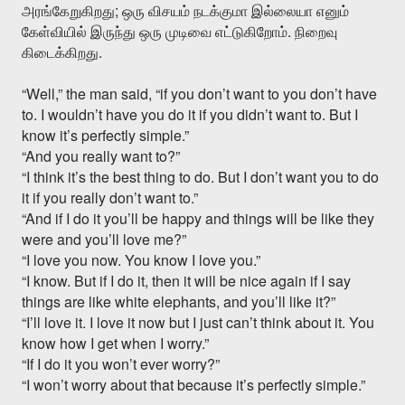
;
அரங்கேறுகிறது
ஒரு
விசயம்
நடக்குமா
இல்லையா
எனும்
.
கேள்வியில்
இருந்து
ஒரு
முடிவை
எட்டுகிறோம்
நிறைவு
.
கிடைக்கிறது
“Well,” the man said, “if you don’t want to you don’t have
to. I wouldn’t have you do it if you didn’t want to. But I
know it’s perfectly simple.”
“And you really want to?”
“I think it’s the best thing to do. But I don’t want you to do
it if you really don’t want to.”
“And if I do it you’ll be happy and things will be like they
were and you’ll love me?”
“I love you now. You know I love you.”
“I know. But if I do it, then it will be nice again if I say
things are like white elephants, and you’ll like it?”
“I’ll love it. I love it now but I just can’t think about it. You
know how I get when I worry.”
“If I do it you won’t ever worry?”
“I won’t worry about that because it’s perfectly simple.”