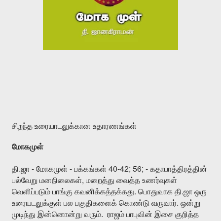
சிறந்த
உரையாடலுக்கான
உதாரணங்கள்
மோகமுள்
.
-
-
40-42; 56; -
தி
ஜா
மோகமுள்
பக்கங்கள்
கதாபாத்திரத்தின்
,
பல்வேறு
மனநிலைகள்
மறைத்து
வைத்த
உணர்வுகள்
.
.
வெளிப்படும்
பாங்கு
கவனிக்கத்தக்கது
பொதுவாக
தி
ஜா
ஒரு
.
உரையடலுக்குள்
பல
பகுதிகளைக்
கொண்டு
வருவார்
ஒன்று
.
முடிந்து
இன்னொன்று
வரும்
ராஜம்
பாபுவின்
இசை
குறித்த