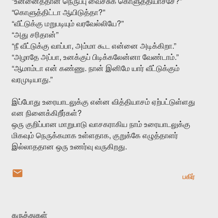
“
?”
உன்னைத்தான்
நெருப்பு
வைச்சுக்
கொளுத்தியாச்சே
“
?”
கொளுத்திட்டா
ஆயிடுத்தா
“
?”
வீட்டுக்கு
மறுபடியும்
வரவேல்லியே
“
”
அது
சரிதான்
“
,
.”
நீ
வீட்டுக்கு
வாப்பா
அம்மா
கூட
என்னை
அடிக்கிறா
“
,
.”
அழாதே
அப்பா
உனக்குப்
பிடிக்கலேன்னா
வேண்டாம்
“
.
ஆமாம்டா
என்
கண்ணு
நான்
இனிமே
யார்
வீட்டுக்கும்
.”
வரமுடியாது
இப்போது
உரையாடலுக்கு
என்ன
வித்தியாசம்
ஏற்பட்டுள்ளது
?
என
நினைக்கிறீர்கள்
ஒரு
குறிப்பான
மாறுபாடு
வாசகராகிய
நாம்
உரையாடலுக்கு
,
மிகவும்
நெருக்கமாக
உள்ளதாக
குறுக்கே
எழுத்தாளர்
.
இல்லாததான
ஒரு
உணர்வு
வருகிறது
பகிர்
கருத்துகள்