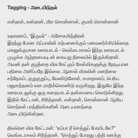
Tagging -
அடையிடுதல்
,
,
,
என்றாள்
என்றான்
மீரா
சொன்னாள்
குமார்
சொன்னான்
, “
” -
உதாரணம்
இருவர்
அசோகமித்திரன்
இறந்து
போன
அப்பாவின்
கற்பனைக்கும்
மனவளர்ச்சியில்லாத
-
மகனுக்குமான
உரையாடல்
வெங்கடாசலம்
இந்த
உரையாடல்
.
முழுக்க
ஆற்றாமையுடன்
கையறு
நிலையில்
இருக்கிறான்
அவன்
தன்
குழந்தை
விசு
கேட்கும்
கேள்விகளுக்கு
நேரடியான
.
பதிலை
அளிப்பதே
இல்லை
ஆனால்
விசுவின்
மனநிலை
,
,
,
,
சந்தேகம்
குறுகுறுப்பு
வேண்டுகோள்
சமாதானம்
பெரிய
.
மனுசத்தனம்
என
மாறிக்கொண்டு
வருகிறது
இதுவே
இந்த
.
உரையாடலுக்கு
ஒரு
கதையாடல்
தன்மையை
கொடுக்கிறது
,
,
,
இதில்
கேட்டான்
சிரித்தான்
என்றான்
சொன்னான்
ஆகிய
சொற்கள்
பாத்திரங்களின்
அடையாளத்தை
.
அடையிடுகின்றன
: “
?”
திடீரென
விசு
கேட்டான்
ஏம்பா
நீ
செத்துப்
போயிடலே
. “
வெங்கடாசலம்
சிரித்தான்
செத்துப்
போறது
பத்தி
உனக்கு