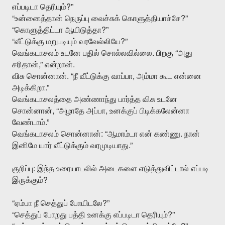
?”
எப்படிடா
தெரியும்
“
?”
உன்னைத்தான்
நெருப்பு
வைச்சுக்
கொளுத்தியாச்சே
“
?”
கொளுத்திட்டா
ஆயிடுத்தா
“
?”
வீட்டுக்கு
மறுபடியும்
வரவேல்லியே
.
“
வெங்கடாசலம்
உடனே
பதில்
சொல்லவில்லை
பிறகு
அது
,”
.
சரிதான்
என்றான்
. “
,
விசு
சொன்னான்
நீ
வீட்டுக்கு
வாப்பா
அம்மா
கூட
என்னை
.”
அடிக்கிறா
வெங்கடாசலத்தை
அண்ணாந்து
பார்த்த
விசு
உடனே
, “
,
சொன்னான்
அழாதே
அப்பா
உனக்குப்
பிடிக்கலேன்னா
.”
வேண்டாம்
: “
.
வெங்கடாசலம்
சொன்னான்
ஆமாம்டா
என்
கண்ணு
நான்
.”
இனிமே
யார்
வீட்டுக்கும்
வரமுடியாது
:
குறிப்பு
இந்த
உரையாடலில்
அடைகளை
எடுத்துவிட்டால்
எப்படி
?
இருக்கும்
“
?”
ஏம்பா
நீ
செத்துப்
போயிடலே
“
?”
செத்துப்
போறது
பத்தி
உனக்கு
எப்படிடா
தெரியும்