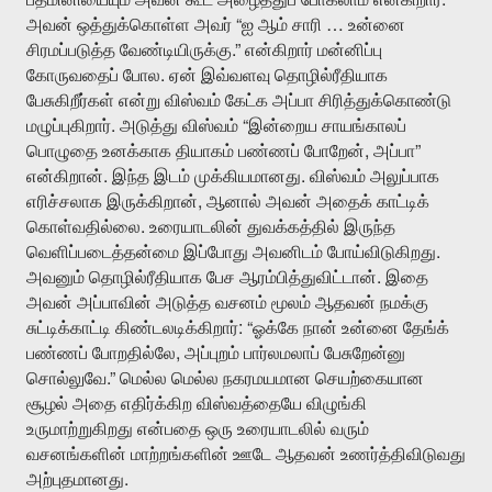
“
…
அவன்
ஒத்துக்கொள்ள
அவர்
ஐ
ஆம்
சாரி
உன்னை
.”
சிரமப்படுத்த
வேண்டியிருக்கு
என்கிறார்
மன்னிப்பு
.
கோருவதைப்
போல
ஏன்
இவ்வளவு
தொழில்ரீதியாக
பேசுகிறீர்கள்
என்று
விஸ்வம்
கேட்க
அப்பா
சிரித்துக்கொண்டு
.
“
மழுப்புகிறார்
அடுத்து
விஸ்வம்
இன்றைய
சாயங்காலப்
,
”
பொழுதை
உனக்காக
தியாகம்
பண்ணப்
போறேன்
அப்பா
.
.
என்கிறான்
இந்த
இடம்
முக்கியமானது
விஸ்வம்
அலுப்பாக
,
எரிச்சலாக
இருக்கிறான்
ஆனால்
அவன்
அதைக்
காட்டிக்
.
கொள்வதில்லை
உரையாடலின்
துவக்கத்தில்
இருந்த
.
வெளிப்படைத்தன்மை
இப்போது
அவனிடம்
போய்விடுகிறது
.
அவனும்
தொழில்ரீதியாக
பேச
ஆரம்பித்துவிட்டான்
இதை
அவன்
அப்பாவின்
அடுத்த
வசனம்
மூலம்
ஆதவன்
நமக்கு
: “
சுட்டிக்காட்டி
கிண்டலடிக்கிறார்
ஓக்கே
நான்
உன்னை
தேங்க்
,
பண்ணப்
போறதில்லே
அப்புறம்
பார்லமலாப்
பேசுறேன்னு
.”
சொல்லுவே
மெல்ல
மெல்ல
நகரமயமான
செயற்கையான
சூழல்
அதை
எதிர்க்கிற
விஸ்வத்தையே
விழுங்கி
உருமாற்றுகிறது
என்பதை
ஒரு
உரையாடலில்
வரும்
வசனங்களின்
மாற்றங்களின்
ஊடே
ஆதவன்
உணர்த்திவிடுவது
.
அற்புதமானது