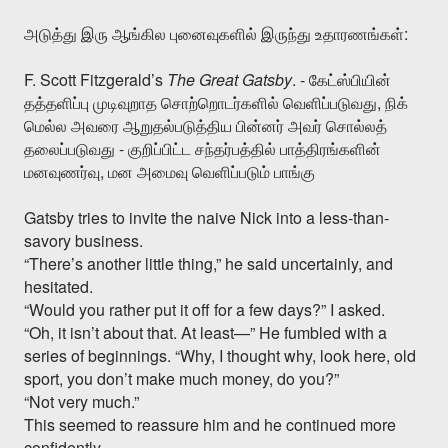
:
அடுத்து
இரு
ஆங்கில
புனைவுகளில்
இருந்து
உதாரணங்கள்
F. Scott Fitzgerald’s
The Great Gatsby
. -
கேட்ஸ்பியின்
,
தத்தளிப்பு
முடிவுறாத
சொற்றொடர்களில்
வெளிப்படுவது
நிக்
மெல்ல
அவரை
ஆறுதல்படுத்திய
பின்னர்
அவர்
சொல்லத்
-
தலைப்படுவது
குறிப்பிட்ட
சந்தர்பத்தில்
பாத்திரங்களின்
,
மனவுணர்வு
மன
அமைவு
வெளிப்படும்
பாங்கு
Gatsby tries to invite the naive Nick into a less-than-
savory business.
“There’s another little thing,” he said uncertainly, and
hesitated.
“Would you rather put it off for a few days?” I asked.
“Oh, it isn’t about that. At least—” He fumbled with a
series of beginnings. “Why, I thought why, look here, old
sport, you don’t make much money, do you?”
“Not very much.”
This seemed to reassure him and he continued more
confidently.