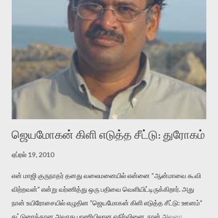
என்னவாக இருக்கும்? கவிதையின் அரூப இயக்கத்தை பொதுவயமாக
வடிக்க முயல்வதும் அதற்கே. கோயில் கருவறையின்
மென்வெளிச்சத்தில் நுண்பேசியின் படக்கருவியை இயக்கி சாத்தி
வைத்து விட்டு இயக்கத்தை அறிவோம். அறிதல் அபச்சாரமில்லை.
பயணப் படிமம் என்பது காக்னிடிவ் பொயடிக்ஸ் எனும் சமகால
விமர்சனத்தின் ஒரு முக்கிய கருவி. இக்கருவியை மனுஷ்யபுத்திரனின்
“காலை வணக்கங்கள்” எனும் ஒரு கவிதையில் சொருகப் போகிறோம்.
முதலில் கருவியை பழகுவோம். அன்றாட மொழியில் ஒன்று ம...
ஜெயமோகன் கிளி எடுத்த சீட்டு: துரோகம்
ஏப்ரல் 19, 2010
என் மாஜி குருநாதர் தனது வலைமனையில் என்னை “ஆன்மாவை கூவி
விற்றவன்” என்று வர்ணித்து ஒரு பதிவை வெளியிட்டிருக்கிறார். அது
நான் உயிரோசையில் எழுதின ”ஜெயமோகன் கிளி எடுத்த சீட்டு: ஊனம்”
கட்டுரைக்கான அவரது பாணியிலான எதிர்வினை. நான் அவரை