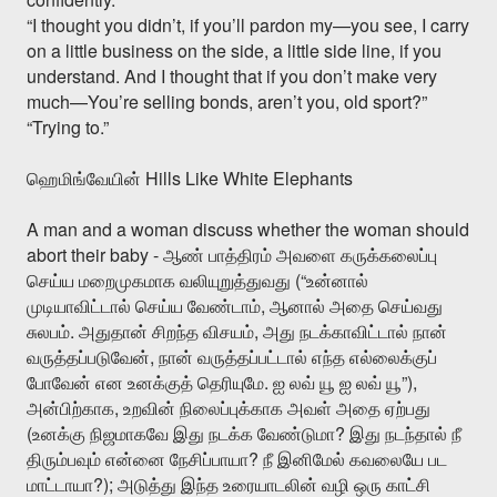
“I thought you didn’t, if you’ll pardon my—you see, I carry
on a little business on the side, a little side line, if you
understand. And I thought that if you don’t make very
much—You’re selling bonds, aren’t you, old sport?”
“Trying to.”
Hills Like White Elephants
ஹெமிங்வேயின்
A man and a woman discuss whether the woman should
abort their baby -
ஆண்
பாத்திரம்
அவளை
கருக்கலைப்பு
(“
செய்ய
மறைமுகமாக
வலியுறுத்துவது
உன்னால்
,
முடியாவிட்டால்
செய்ய
வேண்டாம்
ஆனால்
அதை
செய்வது
.
,
சுலபம்
அதுதான்
சிறந்த
விசயம்
அது
நடக்காவிட்டால்
நான்
,
வருத்தப்படுவேன்
நான்
வருத்தப்பட்டால்
எந்த
எல்லைக்குப்
.
”),
போவேன்
என
உனக்குத்
தெரியுமே
ஐ
லவ்
யூ
ஐ
லவ்
யூ
,
அன்பிற்காக
உறவின்
நிலைப்புக்காக
அவள்
அதை
ஏற்பது
(
?
உனக்கு
நிஜமாகவே
இது
நடக்க
வேண்டுமா
இது
நடந்தால்
நீ
?
திரும்பவும்
என்னை
நேசிப்பாயா
நீ
இனிமேல்
கவலையே
பட
?);
மாட்டாயா
அடுத்து
இந்த
உரையாடலின்
வழி
ஒரு
காட்சி