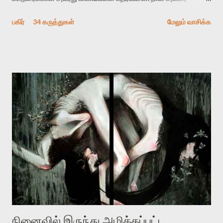
விமர்சிக்க காரணமே எனது தன்னிரக்கம் என்கிறார். ஜெயமோகனின்
பகிர்
34 கருத்துகள்
மேலும் வாசிக்க
பதிவை படித்த நண்பர்கள் பலரும் அவருக்காக இரக்கப்பட்டார்கள்.
உதாரணமாக கல்லூரிப் பேராசிரியர் ஒருவர் என்பவர் சொன்னார்:
“ஜெயமோகன் இன்றோரு தனிநபராக உயிர்மை போன்றோரு பெரும்
அமைப்புக்கு எதிராக இயங்க வேண்டி உள்ளது. அந்த பதற்றத்தை அவர்
தனது இணையதளத்திலே தொடர்ந்து பதிவு செய்கிறார். உயிர்மை
இன்னும் சில வருடங்களுக்கு தனக்கு எதிராக எழுத்தாளர்களை ஏவி
விட்டபடி இருக்கும் என்று ஒரு அச்சத்தை வெளிப்படுத்தியபடி
இருக்கிறார். அவர் கடுமையான பாதுகாப்பின்மை மனநிலையில் உள்ளார்.
உயிர்மை அவரை தாக்க உத்தேசித்தாலும் இல்லை என்றாலும்
ஜெயமோகன் அந்த பிரமையால் தொடர்ந்து அச்சுறுத்தலுக்கு உள்ளாகி
உள்ளார். உங்களை பற்றின இந்த தாக்குதல் கூட இதன் வெளிப்பாடு தான்”.
உண்மையே! ராக்கி படத்தில் குத்துச்சண்டை வீரராக வரும் சில்வெஸ்டர்
ஓரிடத்தில் சொல்வார்: ...
நினைவில் இருந்து அழிக்கப்பட்ட