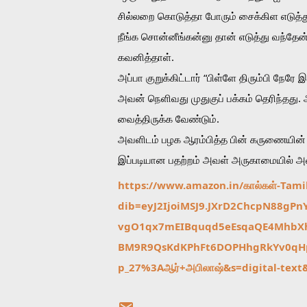
சில்லறை கொடுத்தா போரும் சைக்கிள எடுத்து 
நீங்க சொன்னீங்கன்னு தான் எடுத்து வந்தேன்”
கவனித்தாள். 
அப்பா குறுக்கிட்டார் “பிள்ளே திரும்பி நேரே
அவன் நெளிவது முதுகுப் பக்கம் தெரிந்தது. 
வைத்திருக்க வேண்டும்.
அவளிடம் பழக ஆரம்பித்த பின் கருணையின்
இப்படியான பதற்றம் அவள் அருகாமையில் அவ
https://www.amazon.in/கால்கள்-Tami
dib=eyJ2IjoiMSJ9.JXrD2ChcpN88
vgO1qx7mEIBquqd5eEsqaQE4MhbXh
BM9R9QsKdKPhFt6DOPHhgRkYv0qHp
p_27%3Aஆர்+அபிலாஷ்&s=digital-text