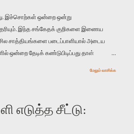
. இச்சொற்கள் ஒன்றை ஒன்று
 தெரியும். இந்த சங்கேதக் குறிகளை இணைய
 சில சாத்தியங்களை படைப்பாளியால் அடைய
ல் ஒன்றை தேடிக் கண்டுபிடிப்பது தான்
் காலத்தில் ஜாலவித்தைக்காரர்கள் வந்து போன
மேலும் வாசிக்க
ுபிடித்து விட்டதாய் அந்தரங்கமாய் மட்டும்
த முறை வரும் போது மர்மம் விலகாமல் அதிக
வோம். அறிதல் மர்மத்தை அதிகமாக்கும்.
 எடுத்த சீட்டு:
்பதன் நோக்கம் என்னவாக இருக்கும்?
துவயமாக வடிக்க முயல்வதும் அதற்கே.