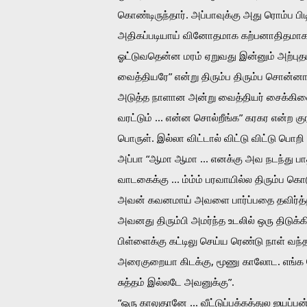
கொண்டிருந்தார். அப்பாவுக்கு அது ரொம்ப ப
அதிகப்படியாய் வினோதமாக கற்பனாதிதமாக உ
ஓட்டுவதென்ன மரம் ஏறுவது இன்னும் அற்ப
வைத்தியரே” என்று திரும்ப திரும்ப சொன்னார
அடுத்த நாளான அன்று வைத்தியர் சைக்கிளை தற
வரட்டும் ... என்ன சொல்றீங்க” கரகர என்ற குரல
பொருள். இல்லா விட்டால் விட்டு விட்டு பொறி 
அப்பா “ஆமா ஆமா ... எனக்கு அவ நடந்து பாத்த
வாடகைக்கு ... ம்ம்ம் பரவாயில்ல திரும்ப கொ
அவன் கவனமாய் அவளை பார்ப்பதை தவிர்த்தான
அவனது திரும்பி அமர்ந்த உடலில் ஒரு திடுக்கி
பிள்ளைக்கு கட்டிலு செய்ய ரெண்டு நாள் வந்த
அரைகுறையா கிடக்கு, மூணு காலோட. எங்க த
சுத்தம் இல்லடே அவனுக்கு”. 
“ஒரு காலுதானே ... வீட்டுப்பக்கத்துல ஐயப்பன