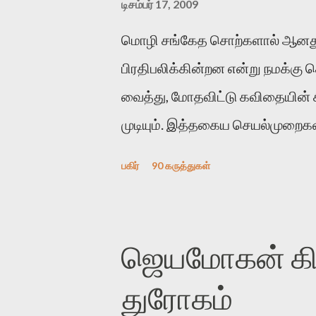
டிசம்பர் 17, 2009
மொழி சங்கேத சொற்களால் ஆனது
பிரதிபலிக்கின்றன என்று நமக்கு
வைத்து, மோதவிட்டு கவிதையின்
முடியும். இத்தகைய செயல்முறைகளி
இக்கட்டுரையின் நோக்கம். பள்ளிக
பகிர்
90 கருத்துகள்
பின் அவர்களின் சூட்சுமத்தை கண்ட
குசுகுசுத்துக் கொள்வோம். அடுத்
ஆர்வமுடன் அவரை சூழ்ந்து கொள்
ஜெயமோகன் கிளி
கொல்லாது. ஒரு கனவை மீட்டெடுப
துரோகம்
கவிதையின் அரூப இயக்கத்தை பொ