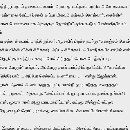
ிடித்திருப்பதாய் தலையாட்டினார். அவளது உடல்நலம் பற்றிய அலோசனைகளில
ள்ளவை கேட்டால்தான் அப்பா மிகவும் ஆர்வம் கொள்வார். சைக்கிள் 
ுதமான யோசனையாக அவருக்கு தோன்றியிருக்க கூடும். “பண்ணீருவோம் 
். 
்காலிகமாய் மறந்திருந்தார். “முதலில் பிடிச்சு நடந்து ”கொஞ்சம் பெலம் 
ில் விக்கி விக்கி சிரித்தார். அப்படி சிரித்தால் அமோதிக்க வேண்டும் என்ற
தெறிக்கும் எந்திர சக்கரம் போல் சிரித்துக் கொண்டே இருப்பார். 
ா போதும்” என்றார். அப்போது தான் கார்த்திக் குறிக்கிட்டு “சைக்கிள 
டுத்திரலாம் ... அப்போ செல்லப்ப ஆசாரியை  ... ” என்று இழுத்தான். 
். ஆனால் அவள் எழுந்து முட்டி ஊன்றி ஓரடி எடுத்து வைத்ததும் 
டல், நடுக்கம், அக்கறை. “செல்லப்பன் கிறுப்பு பயலப்பா. நமக்க தங்கச்சி 
ான். மூணா நாள் ஆளு மாயமாயிட்டான். கட்டிலு இன்னும் வீட்டில 
ேடினாலும் தொட்டி ராஸ்கலு கையில கிடைக்க மாட்டேங்கான். வேலை 
் இருக்கான்லயா .. கின்னரன் கேட்டீங்களா அனுப்பட்டுமா ... மூட்டீருவான் 