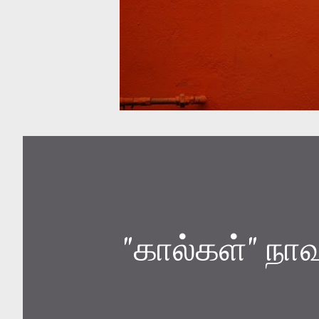
"கால்கள்" நாவல