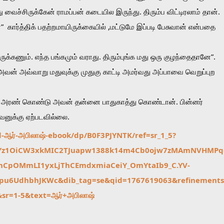
வைச்சிருக்கேன் ராமப்பன் கடையில இருந்து. திரும்ப விட்டிரலாம் தான். 
  கார்த்திக் பதற்றமாயிருக்கையில் ,மட்டுமே இப்படி பேசுவான் என்பதை 
 இருக்கணும். எந்த பங்கமும் வராது. திரும்புங்க மது ஒரு குழந்தைதானே”. 
அவன் அவ்வாறு மதுவுக்கு முதுகு காட்டி அமர்வது அப்பாவை வெறுப்புற 
 அரண் கொண்டு அவன் தன்னை பாதுகாத்து கொண்டான். பின்னர் 
னுக்கு ஏற்படவில்லை.
l-ஆர்-அபிலாஷ்-ebook/dp/B0F3PJYNTK/ref=sr_1_5?
gPnYz1OiCW3xkMIC2TJuapw1388k14m4Cb0ojw7zMAmNVHMPq
CpOMmLI1yxLjThCEmdxmiaCeiY_OmYtaIb9_C.YV-
u6UdhbhJKWc&dib_tag=se&qid=1767619063&refinements
&sr=1-5&text=ஆர்+அபிலாஷ்