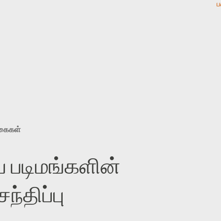
ப
ுகைகள்
 படிமங்களின்
்திப்பு