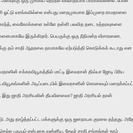
ளவுக்கு ஒரு முக்கிய தேர்தல் விரோதியாக பார்க்கவில்லை. போன
ட்சி ஓட்டு வாங்கவில்லை என்பது மறைமுகமாக இம்முறை ராமதாஸை
விஜயகாந்த், வைகோக்களை உள்ளே தள்ளி பலவித தடை உத்தரவுகளை
 மௌனமாகவே இருக்கிறார். பெயருக்கு ஒரு நீதிமன்ற விசாரணை.
்கு தம் சாதி ஆதரவை தாமாகவே ஏற்படுத்தி கொடுக்கக் கூடாது என
ராமதாஸின் சக்கரவியூகத்தில் மாட்டி இளவரசன் திவ்யா ஜோடி பிரிய
அதே வியூகங்களின் அடிப்படையில் இளவரசனின் கொலையும் மறைக்கப்பட்
. இது ஜாதி அரசியலின் தீயவிளைவா? ஜாதி அரசியல் தான்
ு. அது தாழ்த்தப்பட்ட மக்களுக்கு ஒரு ஜனநாயக குரலை தந்தது. அத
செல்ல முடியும் என்பதை வன்னிய, தேவர் சாதி சங்கங்கள் தாம்