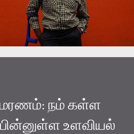
ரணம்: நம் கள்ள
ின்னுள்ள உளவியல்