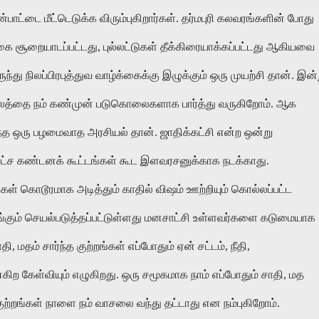
ாட்டை மீட்டெடுக்க விரும்புகிறார்கள். தர்மபுரி கலவரங்களின் போது
 நகை சூறையாடப்பட்டது, புல்லட்டுகள் தீக்கிரையாக்கப்பட்டது ஆகியவை
து நிலப்பிரபுத்துவ வாழ்க்கைக்கு இழுக்கும் ஒரு முயற்சி தான். இன்
வலத்தை நம் கண்முன் படுகொலைகளாக பார்த்து வருகிறோம். ஆக
்ந்த ஒரு பழமைவாத அரசியல் தான். ஜாதிக்கட்சி என்ற ஒன்று
தபட்ச கண்டனக் கூட்டங்கள் கூட இளவரசனுக்காக நடக்காது.
ள் கொடூரமாக அடித்தும் காதில் விஷம் ஊற்றியும் கொல்லப்பட்ட
்கும் செயல்படுத்தப்பட்டுள்ளது மனசாட்சி உள்ளவர்களை கடுமையாக
, மதம் சார்ந்த குற்றங்கள் எப்போதும் ஏன் சட்டம், நீதி,
ற கேள்வியும் எழுகிறது. ஒரு சமூகமாக நாம் எப்போதும் சாதி, மத
ுற்றங்கள் நாளை நம் வாசலை வந்து தட்டாது என நம்புகிறோம்.