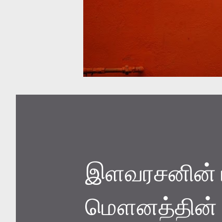
இளவரசனின் ம
மௌனத்தின் ப