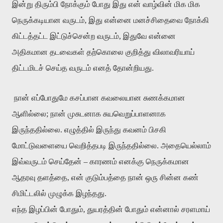
இன்று
திரும்பி
நோக்கும்
போது
இது
என்
வாழ்வின்
மிக
மிக
நெருக்கடியான
வருடம்
,
இது
என்னை
மனச்சிதைவை
நோக்கி
கிட்டத்தட்ட
இட்டுச்சென்ற
வருடம்
,
இதுவே
என்னை
அதிகமான
தடவைகள்
தற்கொலை
குறித்து
விலாவரியாய்
திட்டமிடச்
செய்த
வருடம்
எனத்
தோன்றியது
.
நான்
எப்போதுமே
கசப்பான
கவலையான
சுணக்கமான
ஆளில்லை
;
நான்
முசுடனாக
சுயவெறுப்பாளனாக
இருந்ததில்லை
.
எழுத்தில்
இருந்து
கவனம்
பிசகி
மோட்டுவளையை
வெறித்தபடி
இருந்ததில்லை
.
அதையெல்லாம்
இவ்வருடம்
செய்தேன்
–
காரணம்
எனக்கு
நெருக்கமான
ஆதரவு
தளத்தை
,
என்
குடும்பத்தை
நான்
ஒரு
சின்ன
கண்
சிமிட்டலில்
முழுக்க
இழந்தது
.
எந்த
இழப்பின்
போதும்
,
துயரத்தின்
போதும்
என்னால்
சரளமாய்