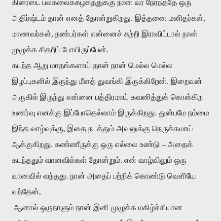
கிரைஸ்ட்
பல்கலைக்கழகத்துக்கு
நான்
வர
நேர்ந்ததே
ஒரு
அதிர்ஷ்டம்
தான்
எனத்
தோன்றுகிறது
.
இத்தனை
மனிதர்கள்
,
மாணவர்கள்
,
நண்பர்கள்
என்னைச்
சுற்றி
இராவிட்டால்
நான்
முழுக்க
சிதறிப்
போயிருப்பேன்
.
கடந்த
ஆறு
மாதங்களாய்
தான்
நான்
மெல்ல
மெல்ல
இழப்புகளில்
இருந்து
மீளத்
துவங்கி
இருக்கிறேன்
.
இறைவன்
அருகில்
இருந்து
என்னை
பத்திரமாய்
கவனித்துக்
கொள்கிற
உணர்வு
எனக்கு
இப்போதெல்லாம்
இருக்கிறது
.
துன்பமே
நம்மை
இந்த
வாழ்வுக்கு
,
இதை
நடத்தும்
அவனுக்கு
நெருக்கமாய்
ஆக்குகிறது
.
கண்ணீருக்கு
ஒரு
எல்லை
உண்டு
–
அதைக்
கடந்ததும்
வானவில்கள்
தோன்றும்
.
என்
வாழ்விலும்
ஒரு
வானவில்
வந்தது
.
நான்
அதைப்
பற்றிக்
கொண்டு
வெளியே
வந்தேன்
,
ஆனால்
ஒருநாளும்
நான்
இனி
முழுக்க
மகிழ்ச்சியான