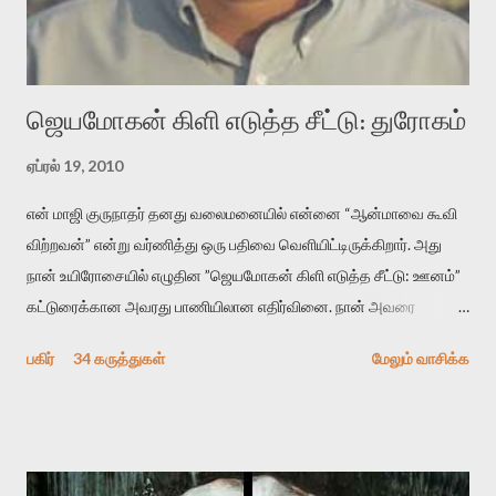
“காலை வணக்கங்கள்” எனும் ஒரு கவிதையில் சொருகப் போகிறோம்.
முதலில் கருவியை பழகுவோம். அன்றாட மொழியில் ஒன்று ம...
ஜெயமோகன் கிளி எடுத்த சீட்டு: துரோகம்
ஏப்ரல் 19, 2010
என் மாஜி குருநாதர் தனது வலைமனையில் என்னை “ஆன்மாவை கூவி
விற்றவன்” என்று வர்ணித்து ஒரு பதிவை வெளியிட்டிருக்கிறார். அது
நான் உயிரோசையில் எழுதின ”ஜெயமோகன் கிளி எடுத்த சீட்டு: ஊனம்”
கட்டுரைக்கான அவரது பாணியிலான எதிர்வினை. நான் அவரை
விமர்சிக்க காரணமே எனது தன்னிரக்கம் என்கிறார். ஜெயமோகனின்
பகிர்
34 கருத்துகள்
மேலும் வாசிக்க
பதிவை படித்த நண்பர்கள் பலரும் அவருக்காக இரக்கப்பட்டார்கள்.
உதாரணமாக கல்லூரிப் பேராசிரியர் ஒருவர் என்பவர் சொன்னார்:
“ஜெயமோகன் இன்றோரு தனிநபராக உயிர்மை போன்றோரு பெரும்
அமைப்புக்கு எதிராக இயங்க வேண்டி உள்ளது. அந்த பதற்றத்தை அவர்
தனது இணையதளத்திலே தொடர்ந்து பதிவு செய்கிறார். உயிர்மை