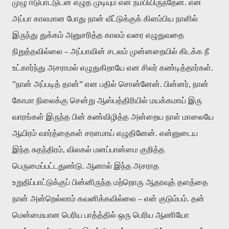
முழு
ஈடுபாட்டுடன்
எழுத
முடியும்
என
நம்பியிருந்தேன்
.
என்
அப்பா
காலமான
போது
நான்
வீட்டுக்குக்
கிளம்பிய
நாளில்
இருந்து
துக்கம்
அனுசரித்த
காலம்
வரை
எழுதுவதை
நிறுத்தவில்லை
–
அப்பாவின்
சடலம்
முன்னறையில்
கிடக்க
நீ
உட்கார்ந்து
அசராமல்
எழுதுகிறாயே
என
சிலர்
கண்டித்தார்கள்
.
”
நான்
அப்படித்
தான்
”
என
பதில்
சொன்னேன்
.
பின்னர்
,
நான்
கோமா
நிலைக்கு
சென்று
ஆஸ்பத்திரியில்
மயக்கமாய்
இரு
வாரங்கள்
இருந்த
பின்
கண்விழித்த
அன்றைய
நாள்
மாலையே
ஆயிரம்
வார்த்தைகள்
சரளமாய்
எழுதினேன்
.
என்னுடைய
இந்த
சுதந்திரம்
,
விலகல்
மனப்பான்மை
குறித்த
பெருமைப்பட்டதுண்டு
.
ஆனால்
இந்த
அசராத
உறுதிப்பாட்டுக்குப்
பின்னிருந்த
மற்றொரு
ஆதரவுத்
தளத்தை
நான்
அன்றெல்லாம்
கவனிக்கவில்லை
–
என்
குடும்பம்
.
தன்
மென்மையான
பெரிய
பாத்த்தில்
ஒரு
பெரிய
ஆணியோ