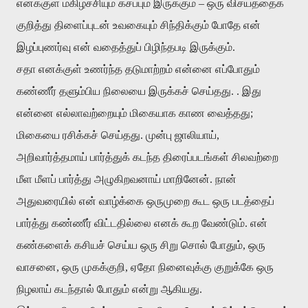
எனக்குள்
மகிழ்ச்சியும்
கசப்பும்
இருக்கும்
–
ஒரு
விசயத்தைக்
குறித்து
திளைப்புடன்
உவகையும்
சிந்திக்கும்
போதே
என்
இழப்புணர்வு
என்
வதைத்துப்
பிழிந்தபடி
இருக்கும்
.
சதா
எனக்குள்
உணர்ந்த
தடுமாற்றம்
என்னை
எப்போதும்
கண்ணீர்
தளும்பிய
நிலையை
இருக்கச்
செய்தது
. .
இது
என்னை
எல்லாவற்றையும்
மிகையாக
காண
வைத்தது
;
மிகையை
ரசிக்கச்
செய்தது
.
முன்பு
ஜாலியாய்
,
அறிவார்த்தமாய்
பார்த்துக்
கடந்த
திரைப்படங்கள்
சிலவற்றை
மீள
மீளப்
பார்த்து
அழுகிறவனாய்
மாறினேன்
.
நான்
அதுவரையில்
என்
வாழ்க்கை
ஒருமுறை
கூட
ஒரு
படத்தைப்
பார்த்து
கண்ணீர்
விட்டதில்லை
எனக்
கூற
வேண்டும்
.
என்
கண்களைக்
கசியச்
செய்ய
ஒரு
சிறு
சொல்
போதும்
,
ஒரு
வாசனை
,
ஒரு
முகக்குறி
,
ஏதோ
நினைவுக்கு
குறுக்கே
ஒரு
நிழலாய்
கடந்தால்
போதும்
என்று
ஆகியது
.