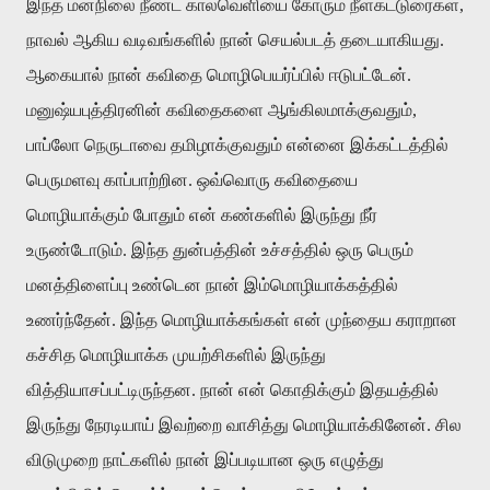
இந்த
மனநிலை
நீண்ட
காலவெளியை
கோரும்
நீள்கட்டுரைகள்
,
நாவல்
ஆகிய
வடிவங்களில்
நான்
செயல்படத்
தடையாகியது
.
ஆகையால்
நான்
கவிதை
மொழிபெயர்ப்பில்
ஈடுபட்டேன்
.
மனுஷ்யபுத்திரனின்
கவிதைகளை
ஆங்கிலமாக்குவதும்
,
பாப்லோ
நெருடாவை
தமிழாக்குவதும்
என்னை
இக்கட்டத்தில்
பெருமளவு
காப்பாற்றின
.
ஒவ்வொரு
கவிதையை
மொழியாக்கும்
போதும்
என்
கண்களில்
இருந்து
நீர்
உருண்டோடும்
.
இந்த
துன்பத்தின்
உச்சத்தில்
ஒரு
பெரும்
மனத்திளைப்பு
உண்டென
நான்
இம்மொழியாக்கத்தில்
உணர்ந்தேன்
.
இந்த
மொழியாக்கங்கள்
என்
முந்தைய
கராறான
கச்சித
மொழியாக்க
முயற்சிகளில்
இருந்து
வித்தியாசப்பட்டிருந்தன
.
நான்
என்
கொதிக்கும்
இதயத்தில்
இருந்து
நேரடியாய்
இவற்றை
வாசித்து
மொழியாக்கினேன்
.
சில
விடுமுறை
நாட்களில்
நான்
இப்படியான
ஒரு
எழுத்து