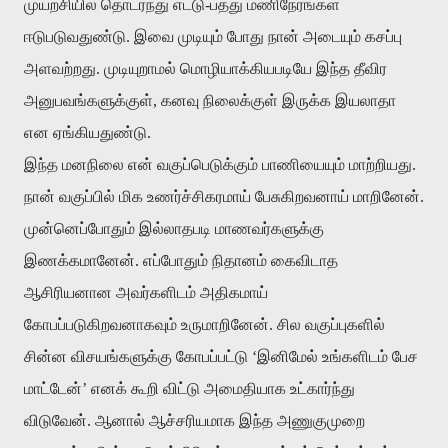
முயற்சியில்
தொடர்ந்து
எட்டு
-
பத்து
மணிநேரங்கள்
ஈடுபடுவதுண்டு
.
இவை
முடியும்
போது
நான்
அடையும்
கசப்பு
அளவற்றது
.
முடியுறாமல்
மொழியாக்கியபடியே
இந்த
தீவிர
அனுபவங்களுக்குள்
,
கனவு
நிலைக்குள்
இருக்க
இயலாதா
என
ஏங்கியதுண்டு
.
இந்த
மனநிலை
என்
வகுப்பெடுக்கும்
பாணியையும்
மாற்றியது
.
நான்
வகுப்பில்
மிக
உணர்ச்சிகரமாய்
பேசுகிறவனாய்
மாறினேன்
.
முன்னெப்போதும்
இல்லாதபடி
மாணவர்களுக்கு
இணக்கமானேன்
.
எப்போதும்
நிதானம்
கைவிடாத
ஆசிரியனான
அவர்களிடம்
அதிகமாய்
கோபப்படுகிறவனாகவும்
உருமாறினேன்
.
சில
வகுப்புகளில்
சின்ன
விசயங்களுக்கு
கோபப்பட்டு
‘
இனிமேல்
உங்களிடம்
பேச
மாட்டேன்
’
எனக்
கூறி
விட்டு
அமைதியாக
உட்கார்ந்து
விடுவேன்
.
ஆனால்
ஆச்சரியமாக
இந்த
அணுகுமுறை