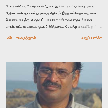
மொழி சங்கேத சொற்களால் ஆனது. இச்சொற்கள் ஒன்றை ஒன்று
பிரதிபலிக்கின்றன என்று நமக்கு தெரியும். இந்த சங்கேதக் குறிகளை
இணைய வைத்து, மோதவிட்டு கவிதையின் சில சாத்தியங்களை
படைப்பாளியால் அடைய முடியும். இத்தகைய செயல்முறைகளில் ஒன்றை
தேடிக் கண்டுபிடிப்பது தான் இக்கட்டுரையின் நோக்கம். பள்ளிக்
பகிர்
90 கருத்துகள்
மேலும் வாசிக்க
காலத்தில் ஜாலவித்தைக்காரர்கள் வந்து போன பின் அவர்களின்
சூட்சுமத்தை கண்டுபிடித்து விட்டதாய் அந்தரங்கமாய் மட்டும்
குசுகுசுத்துக் கொள்வோம். அடுத்த முறை வரும் போது மர்மம் விலகாமல்
அதிக ஆர்வமுடன் அவரை சூழ்ந்து கொள்வோம். அறிதல் மர்மத்தை
அதிகமாக்கும். கொல்லாது. ஒரு கனவை மீட்டெடுப்பதன் நோக்கம்
என்னவாக இருக்கும்? கவிதையின் அரூப இயக்கத்தை பொதுவயமாக
வடிக்க முயல்வதும் அதற்கே. கோயில் கருவறையின்
மென்வெளிச்சத்தில் நுண்பேசியின் படக்கருவியை இயக்கி சாத்தி
வைத்து விட்டு இயக்கத்தை அறிவோம். அறிதல் அபச்சாரமில்லை.
பயணப் படிமம் என்பது காக்னிடிவ் பொயடிக்ஸ் எனும் சமகால
விமர்சனத்தின் ஒரு முக்கிய கருவி. இக்கருவியை மனுஷ்யபுத்திரனின்