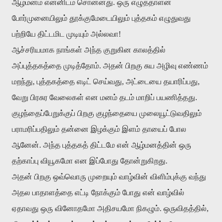
ஆழ்மனம்
என்னிடம்
சொன்னது
.
ஒரு
எழுத்தாளன்
போர்முனையிலும்
தூக்குமேடையிலும்
புத்தகம்
எழுதுவது
பற்றியே
திட்டமிட
முடியும்
அல்லவா
!
ஆச்சரியமாக
நாங்கள்
அந்த
குறுகின
காலத்தில்
அப்புத்தகத்தை
முடித்தோம்
.
அதன்
பிறகு
சுய
அழிவு
எண்ணம்
மறந்து
,
புத்தகத்தை
எடிட்
செய்வது
,
அட்டையை
தயாரிப்பது
,
வேறு
பிரசுர
வேலைகள்
என
மனம்
தடம்
மாறிப்
பயணித்தது
.
குழந்தைப்பேறுக்குப்
பிறகு
குழந்தையை
முலையூட்டுவதிலும்
பராமரிப்பதிலும்
தன்னை
இழக்கும்
இளம்
தாயைப்
போல
ஆனேன்
.
அந்த
புத்தகத்
திட்டமே
என்
ஆழ்மனத்தின்
ஒரு
தற்காப்பு
வியூகமோ
என
இப்போது
தோன்றுகிறது
.
அதன்
பிறகு
ஒவ்வொரு
முறையும்
வாழ்வின்
விளிம்புக்கு
வந்து
அதல
பாதாளத்தை
எட்டி
நோக்கும்
போது
என்
வாழ்வில்
ஏதாவது
ஒரு
வினோதமோ
அதிசயமோ
நிகழும்
.
ஒருவிதத்தில்
,