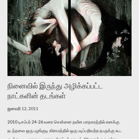
இன்னும் சில வருடங்களுக்கு தனக்கு எதிராக எழுத்தாளர்களை ஏவி
விட்டபடி இருக்கும் என்று ஒரு அச்சத்தை வெளிப்படுத்தியபடி
இருக்கிறார். அவர் கடுமையான பாதுகாப்பின்மை மனநிலையில் உள்ளார்.
உயிர்மை அவரை தாக்க உத்தேசித்தாலும் இல்லை என்றாலும்
ஜெயமோகன் அந்த பிரமையால் தொடர்ந்து அச்சுறுத்தலுக்கு உள்ளாகி
உள்ளார். உங்களை பற்றின இந்த தாக்குதல் கூட இதன் வெளிப்பாடு தான்”.
உண்மையே! ராக்கி படத்தில் குத்துச்சண்டை வீரராக வரும் சில்வெஸ்டர்
ஓரிடத்தில் சொல்வார்: ...
நினைவில் இருந்து அழிக்கப்பட்ட
நாட்களின் தடங்கள்
ஜனவரி 12, 2011
2010 டிசம்பர் 24-26 வரை சென்னை நவீன மாநகரத்தில் எனக்கு
நடந்தவை ஒரு பழங்குடி கிராமத்தில் ஒரு படிப்பறிவற்ற நபருக்கு கூட