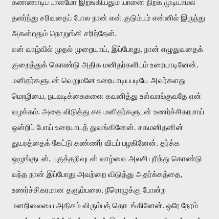
கண்ணாடிப்
பாளமோ
இறங்கியதும்
யானை
நிற்க
முடியாமல்
தளர்ந்து
சரிவதைப்
போல
நான்
என்
குடும்பம்
என்னில்
இருந்து
அகன்றதும்
நொறுங்கி
சரிந்தேன்
.
என்
வாழ்வில்
முதல்
முறையாய்
,
இப்போது
,
நான்
எழுதுவதைக்
குறைத்துக்
கொண்டு
அதிக
மனிதர்களிடம்
உரையாடினேன்
.
மனிதர்களுடன்
வெறுமனே
உரையாடியபடியே
அவர்களது
மொழியை
,
நடவடிக்கைகளை
கவனித்து
உள்வாங்குவதே
என்
வழக்கம்
.
அதை
விடுத்து
சக
மனிதர்களுடன்
உணர்ச்சிகரமாய்
ஒன்றிப்
போய்
உரையாடத்
துவங்கினேன்
.
சகமனிதனின்
துயரத்தைக்
கேட்டு
கண்ணீர்
விடப்
பழகினேன்
.
தர்க்க
ஒழுங்குடன்
,
பகுத்தறிவுடன்
வாழ்வை
அலசி
புரிந்து
கொண்டு
வந்த
நான்
இப்போது
அவற்றை
விடுத்து
அதர்க்கத்தை
,
உணர்ச்சிகரமான
தளும்பலை
,
நீரொழுக்கு
போன்ற
மனநிலையை
அதிகம்
விரும்பத்
தொடங்கினேன்
.
ஒரே
நேரம்