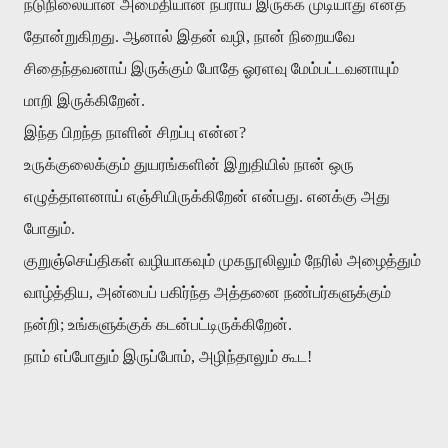
நடுநிலையான
அமைதியான
நபராய்
இருக்க
முடியாது
எனத்
தோன்றுகிறது
.
ஆனால்
இதன்
வழி
,
நான்
நிறையவே
சிதைந்தவனாய்
இருக்கும்
போதே
ஓரளவு
மேம்பட்டவனாயும்
மாறி
இருக்கிறேன்
.
இந்த
பிறந்த
நாளின்
சிறப்பு
என்ன
?
உருக்குலைக்கும்
துயரங்களின்
இறுதியில்
நான்
ஒரு
எழுத்தாளனாய்
எஞ்சியிருக்கிறேன்
என்பது
.
எனக்கு
அது
போதும்
.
குறுஞ்செய்திகள்
வழியாகவும்
முகநூலிலும்
நேரில்
அழைத்தும்
வாழ்த்திய
,
அன்பைப்
பகிர்ந்த
அத்தனை
நண்பர்களுக்கும்
நன்றி
;
உங்களுக்குக்
கடன்பட்டிருக்கிறேன்
.
நாம்
எப்போதும்
இருப்போம்
,
அழிந்தாலும்
கூட
!