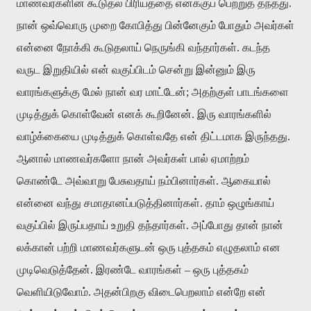
மாணவர்களின்
கூடுதல்
பிரியத்தை
எனக்குப்
பெற்றுத்
தந்தது
.
நான்
ஒவ்வொரு
முறை
கோபித்து
பின்னேகும்
போதும்
அவர்கள்
என்னை
நோக்கி
கூடுதலாய்
நெருங்கி
வந்தார்கள்
.
கடந்த
வருட
இறுதியில்
என்
வகுப்பிடம்
சென்று
இன்னும்
இரு
வாரங்களுக்கு
மேல்
நான்
வர
மாட்டேன்
;
அதற்குள்
பாடங்களை
முடித்துக்
கொள்வேன்
எனக்
கூறினேன்
.
இரு
வாரங்களில்
வாழ்க்கையை
முடித்துக்
கொள்வதே
என்
திட்டமாக
இருந்தது
.
ஆனால்
மாணவர்களோ
நான்
அவர்கள்
பால்
ஏமாற்றம்
கொண்டே
அவ்வாறு
பேசுவதாய்
நம்பினார்கள்
.
ஆகையால்
என்னை
வந்து
சமாதானப்படுத்தினார்கள்
.
தாம்
ஒழுங்காய்
வகுப்பில்
இருப்பதாய்
உறுதி
தந்தார்கள்
.
அப்போது
தான்
நான்
லக்கான்
பற்றி
மாணவர்களுடன்
ஒரு
புத்தகம்
எழுதலாம்
என
முடிவெடுத்தேன்
.
இரண்டே
வாரங்கள்
–
ஒரு
புத்தகம்
வெளியிடுவோம்
.
அதன்பிறகு
விடைபெறலாம்
என்றே
என்