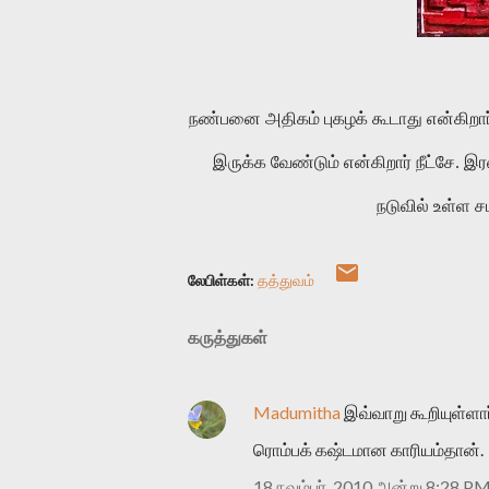
நண்பனை அதிகம் புகழக் கூடாது என்கிறார் சாக்ரடெஸ். நெருங்கிய நண்பனை எந்நேரமும் எதிரியாக நேரிட தயாராக
இருக்க வேண்டும் என்கிறார் நீட்சே. இ
நடுவில் உள்ள ச
லேபிள்கள்:
தத்துவம்
கருத்துகள்
Madumitha
இவ்வாறு கூறியுள்ளா
ரொம்பக் கஷ்டமான காரியம்தான்.
18 நவம்பர், 2010 அன்று 8:28 P