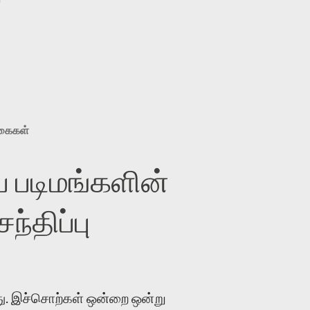
ுகைகள்
 படிமங்களின்
்திப்பு
. இச்சொற்கள் ஒன்றை ஒன்று