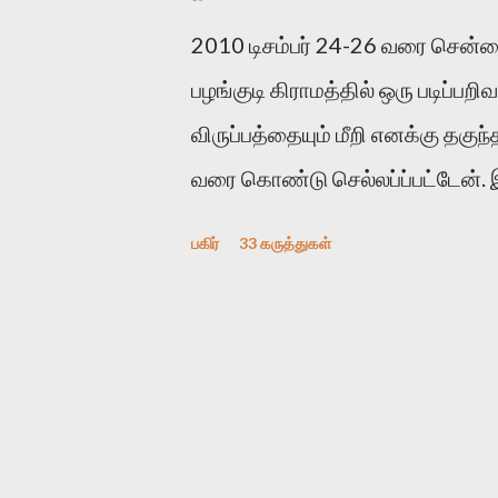
உள்ளார். உயிர்மை அவரை தாக்க 
2010 டிசம்பர் 24-26 வரை சென்
அந்த பிரமையால் தொடர்ந்து அச்சு
பழங்குடி கிராமத்தில் ஒரு படிப்பற
இந்த தாக்குதல் கூட இதன் வெளிப்
விருப்பத்தையும் மீறி எனக்கு தகுந
குத்துச்சண்டை வீரராக வரும் சில்வ
வரை கொண்டு செல்லப்ப்பட்டேன்.
பகிர்
33 கருத்துகள்