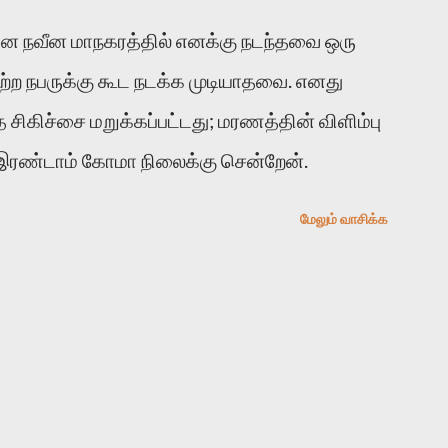
உத்தேசித்தாலும் இல்லை என்றாலும் ஜெயமோகன்
னை நவீன மாநகரத்தில் எனக்கு நடந்தவை ஒரு
றுத்தலுக்கு உள்ளாகி உள்ளார். உங்களை பற்றின
ிவற்ற நபருக்கு கூட நடக்க முடியாதவை. எனது
பாடு தான்”. உண்மையே! ராக்கி படத்தில்
்த சிகிச்சை மறுக்கப்பட்டது; மரணத்தின் விளிம்பு
ெஸ்டர் ஓரிடத்தில் சொல்வார்: ...
 இரண்டாம் கோமா நிலைக்கு சென்றேன்.
மேலும் வாசிக்க