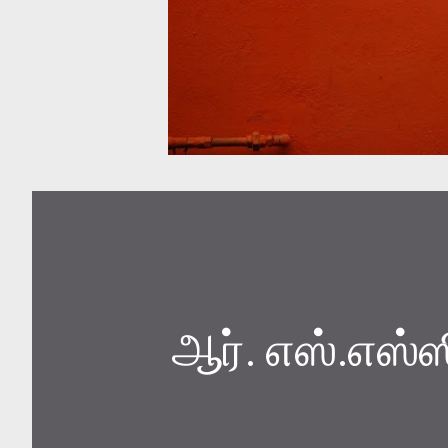
ஆர். எஸ்.எஸ்