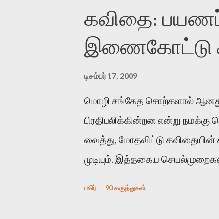
கவிதை: பயணப்
இணைகோட்டு சந
டிசம்பர் 17, 2009
மொழி சங்கேத சொற்களால் ஆனது
பிரதிபலிக்கின்றன என்று நமக்கு
வைத்து, மோதவிட்டு கவிதையின்
முடியும். இத்தகைய செயல்முறைகளி
இக்கட்டுரையின் நோக்கம். பள்ளிக
பகிர்
90 கருத்துகள்
பின் அவர்களின் சூட்சுமத்தை கண்ட
குசுகுசுத்துக் கொள்வோம். அடுத்