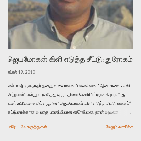
வைத்து விட்டு இயக்கத்தை அறிவோம். அறிதல் அபச்சாரமில்லை.
பயணப் படிமம் என்பது காக்னிடிவ் பொயடிக்ஸ் எனும் சமகால
விமர்சனத்தின் ஒரு முக்கிய கருவி. இக்கருவியை மனுஷ்யபுத்திரனின்
“காலை வணக்கங்கள்” எனும் ஒரு கவிதையில் சொருகப் போகிறோம்.
முதலில் கருவியை பழகுவோம். அன்றாட மொழியில் ஒன்று ம...
ஜெயமோகன் கிளி எடுத்த சீட்டு: துரோகம்
ஏப்ரல் 19, 2010
என் மாஜி குருநாதர் தனது வலைமனையில் என்னை “ஆன்மாவை கூவி
விற்றவன்” என்று வர்ணித்து ஒரு பதிவை வெளியிட்டிருக்கிறார். அது
நான் உயிரோசையில் எழுதின ”ஜெயமோகன் கிளி எடுத்த சீட்டு: ஊனம்”
கட்டுரைக்கான அவரது பாணியிலான எதிர்வினை. நான் அவரை
விமர்சிக்க காரணமே எனது தன்னிரக்கம் என்கிறார். ஜெயமோகனின்
பகிர்
34 கருத்துகள்
மேலும் வாசிக்க
பதிவை படித்த நண்பர்கள் பலரும் அவருக்காக இரக்கப்பட்டார்கள்.
உதாரணமாக கல்லூரிப் பேராசிரியர் ஒருவர் என்பவர் சொன்னார்: