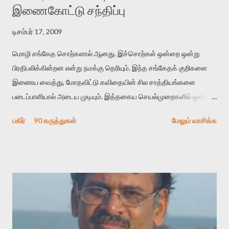
இணைகோட்டு சந்திப்பு
டிசம்பர் 17, 2009
மொழி சங்கேத சொற்களால் ஆனது. இச்சொற்கள் ஒன்றை ஒன்று
பிரதிபலிக்கின்றன என்று நமக்கு தெரியும். இந்த சங்கேதக் குறிகளை
இணைய வைத்து, மோதவிட்டு கவிதையின் சில சாத்தியங்களை
படைப்பாளியால் அடைய முடியும். இத்தகைய செயல்முறைகளில் ஒன்றை
தேடிக் கண்டுபிடிப்பது தான் இக்கட்டுரையின் நோக்கம். பள்ளிக்
பகிர்
90 கருத்துகள்
மேலும் வாசிக்க
காலத்தில் ஜாலவித்தைக்காரர்கள் வந்து போன பின் அவர்களின்
சூட்சுமத்தை கண்டுபிடித்து விட்டதாய் அந்தரங்கமாய் மட்டும்
குசுகுசுத்துக் கொள்வோம். அடுத்த முறை வரும் போது மர்மம் விலகாமல்
அதிக ஆர்வமுடன் அவரை சூழ்ந்து கொள்வோம். அறிதல் மர்மத்தை
அதிகமாக்கும். கொல்லாது. ஒரு கனவை மீட்டெடுப்பதன் நோக்கம்
என்னவாக இருக்கும்? கவிதையின் அரூப இயக்கத்தை பொதுவயமாக
வடிக்க முயல்வதும் அதற்கே. கோயில் கருவறையின்
மென்வெளிச்சத்தில் நுண்பேசியின் படக்கருவியை இயக்கி சாத்தி