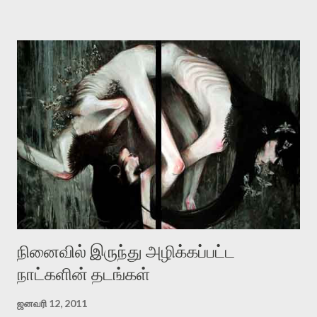
“ஜெயமோகன் இன்றோரு தனிநபராக உயிர்மை போன்றோரு பெரும்
அமைப்புக்கு எதிராக இயங்க வேண்டி உள்ளது. அந்த பதற்றத்தை அவர்
தனது இணையதளத்திலே தொடர்ந்து பதிவு செய்கிறார். உயிர்மை
இன்னும் சில வருடங்களுக்கு தனக்கு எதிராக எழுத்தாளர்களை ஏவி
விட்டபடி இருக்கும் என்று ஒரு அச்சத்தை வெளிப்படுத்தியபடி
இருக்கிறார். அவர் கடுமையான பாதுகாப்பின்மை மனநிலையில் உள்ளார்.
உயிர்மை அவரை தாக்க உத்தேசித்தாலும் இல்லை என்றாலும்
ஜெயமோகன் அந்த பிரமையால் தொடர்ந்து அச்சுறுத்தலுக்கு உள்ளாகி
உள்ளார். உங்களை பற்றின இந்த தாக்குதல் கூட இதன் வெளிப்பாடு தான்”.
உண்மையே! ராக்கி படத்தில் குத்துச்சண்டை வீரராக வரும் சில்வெஸ்டர்
ஓரிடத்தில் சொல்வார்: ...
நினைவில் இருந்து அழிக்கப்பட்ட
நாட்களின் தடங்கள்
ஜனவரி 12, 2011