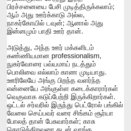
;
பிரச்சனையை
பேசி
முடித்திருக்கலாம்
,
ஆம்
அது
ஊர்க்காடு
அல்ல
;
நாகர்கோயில்
டவுன்
ஆனால்
அது
.
இன்னமும்
பாதி
ஊர்
தான்
,
அடுத்து
அந்த
ஊர்
மக்களிடம்
professionalism,
கண்ணியமான
நுகர்வோரை
பவ்யமாய்
நடத்தும்
.
பொலிவை
எல்லாம்
காண
முடியாது
ஊரிலேயே
அங்கு
பிறந்த
வளர்ந்த
என்னையே
அங்குள்ள
கடைக்காரார்கள்
.
வெகுவாக
கடுப்பேற்றி
இருக்கிறார்கள்
ஒட்டல்
சர்வரில்
இருந்து
பெட்ரோல்
பங்கில்
வேலை
செய்பவர்
வரை
சிங்கம்
சூர்யா
;
போலத்
தான்
பேசுவார்கள்
காசு
கொடுக்கிறவரை
கடன்
வாங்க