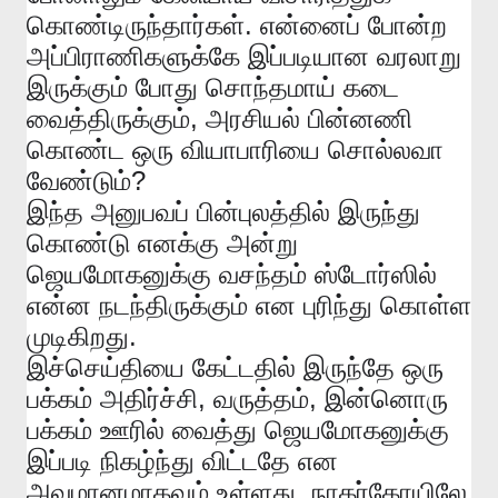
.
கொண்டிருந்தார்கள்
என்னைப்
போன்ற
அப்பிராணிகளுக்கே
இப்படியான
வரலாறு
இருக்கும்
போது
சொந்தமாய்
கடை
,
வைத்திருக்கும்
அரசியல்
பின்னணி
கொண்ட
ஒரு
வியாபாரியை
சொல்லவா
?
வேண்டும்
இந்த
அனுபவப்
பின்புலத்தில்
இருந்து
கொண்டு
எனக்கு
அன்று
ஜெயமோகனுக்கு
வசந்தம்
ஸ்டோர்ஸில்
என்ன
நடந்திருக்கும்
என
புரிந்து
கொள்ள
.
முடிகிறது
இச்செய்தியை
கேட்டதில்
இருந்தே
ஒரு
,
,
பக்கம்
அதிர்ச்சி
வருத்தம்
இன்னொரு
பக்கம்
ஊரில்
வைத்து
ஜெயமோகனுக்கு
இப்படி
நிகழ்ந்து
விட்டதே
என
.
அவமானமாகவும்
உள்ளது
நாகர்கோயிலே