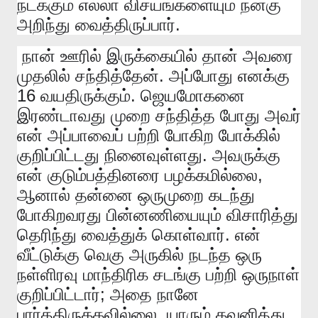
நடக்கும்
எல்லா
விசயங்களையும்
நன்கு
.
அறிந்து
வைத்திருப்பார்
நான்
ஊரில்
இருக்கையில்
தான்
அவரை
.
முதலில்
சந்தித்தேன்
அப்போது
எனக்கு
16
.
வயதிருக்கும்
ஜெயமோகனை
இரண்டாவது
முறை
சந்தித்த
போது
அவர்
என்
அப்பாவைப்
பற்றி
போகிற
போக்கில்
.
குறிப்பிட்டது
நினைவுள்ளது
அவருக்கு
,
என்
குடும்பத்தினரை
பழக்கமில்லை
ஆனால்
தன்னை
ஒருமுறை
கடந்து
போகிறவரது
பின்னணியையும்
விசாரித்து
.
தெரிந்து
வைத்துக்
கொள்வார்
என்
வீட்டுக்கு
வெகு
அருகில்
நடந்த
ஒரு
நள்ளிரவு
மாந்திரிக
சடங்கு
பற்றி
ஒருநாள்
;
குறிப்பிட்டார்
அதை
நானே
,
பார்த்திருக்கவில்லை
யாரும்
கவனித்து