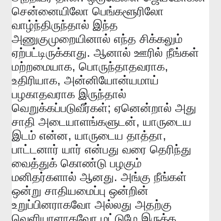
சென்னையிலோ
பெங்களூரிலோ
வாழ்ந்திருந்தால்
இந்த
அணுகுமுறையினால்
எந்த
சிக்கலும்
.
ஏற்பட்டிருக்காது
ஆனால்
ஊரில்
நீங்கள்
,
,
மற்றமையாக
பொருந்தாதவராக
,
உதிரியாக
அன்னியோன்யமாய்
பழகாதவராக
இருந்தால்
;
வெறுக்கப்படுவீர்கள்
ஏனென்றால்
அது
,
சாதி
அடையாளங்களுடன்
யாருடைய
,
,
இடம்
என்ன
யாருடைய
தாத்தா
பாட்டனார்
யார்
என்பது
வரை
தெரிந்து
வைத்துக்
கொண்டு
பழகும்
.
மனிதர்களால்
ஆனது
அங்கு
நீங்கள்
ஒன்று
சாதியமைப்பு
ஒன்றின்
உறுப்பினராகவோ
அல்லது
அதற்கு
வெளியாளாகவோ
மட்டுமே
இருக்க