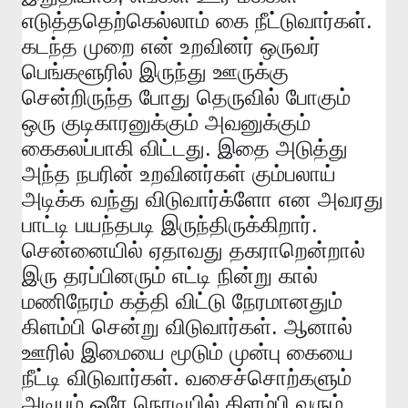
.
எடுத்ததெற்கெல்லாம்
கை
நீட்டுவார்கள்
கடந்த
முறை
என்
உறவினர்
ஒருவர்
பெங்களூரில்
இருந்து
ஊருக்கு
சென்றிருந்த
போது
தெருவில்
போகும்
ஒரு
குடிகாரனுக்கும்
அவனுக்கும்
.
கைகலப்பாகி
விட்டது
இதை
அடுத்து
அந்த
நபரின்
உறவினர்கள்
கும்பலாய்
அடிக்க
வந்து
விடுவார்க்ளோ
என
அவரது
.
பாட்டி
பயந்தபடி
இருந்திருக்கிறார்
சென்னையில்
ஏதாவது
தகராறென்றால்
இரு
தரப்பினரும்
எட்டி
நின்று
கால்
மணிநேரம்
கத்தி
விட்டு
நேரமானதும்
.
கிளம்பி
சென்று
விடுவார்கள்
ஆனால்
ஊரில்
இமையை
மூடும்
முன்பு
கையை
.
நீட்டி
விடுவார்கள்
வசைச்சொற்களும்
.
அடியும்
ஒரே
நொடியில்
கிளம்பி
வரும்