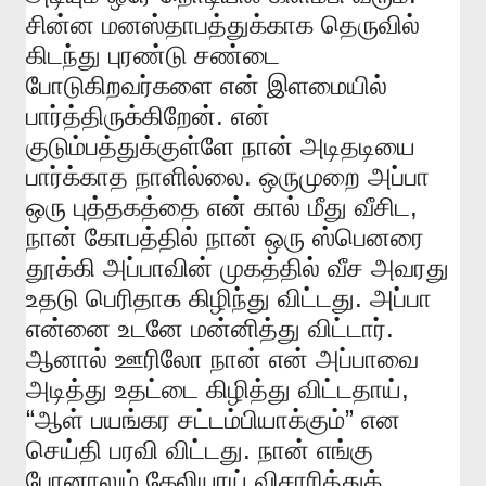
சின்ன
மனஸ்தாபத்துக்காக
தெருவில்
கிடந்து
புரண்டு
சண்டை
போடுகிறவர்களை
என்
இளமையில்
.
பார்த்திருக்கிறேன்
என்
குடும்பத்துக்குள்ளே
நான்
அடிதடியை
.
பார்க்காத
நாளில்லை
ஒருமுறை
அப்பா
,
ஒரு
புத்தகத்தை
என்
கால்
மீது
வீசிட
நான்
கோபத்தில்
நான்
ஒரு
ஸ்பெனரை
தூக்கி
அப்பாவின்
முகத்தில்
வீச
அவரது
.
உதடு
பெரிதாக
கிழிந்து
விட்டது
அப்பா
.
என்னை
உடனே
மன்னித்து
விட்டார்
ஆனால்
ஊரிலோ
நான்
என்
அப்பாவை
,
அடித்து
உதட்டை
கிழித்து
விட்டதாய்
“
”
ஆள்
பயங்கர
சட்டம்பியாக்கும்
என
.
செய்தி
பரவி
விட்டது
நான்
எங்கு
போனாலும்
கேலியாய்
விசாரித்துக்