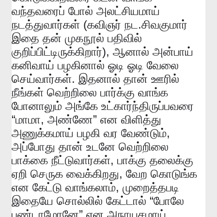
வந்தவரைப்
போல்
அலட்சியமாய்
(
.
நடத்துவார்கள்
கவிஞர்
நட
சிவகுமார்
இதை
தன்
முகநூல்
பதிவில்
),
குறிப்பிட்டிருக்கிறார்
ஆனால்
அன்பாய்
கனிவாய்
பழகினால்
ஓடி
ஓடி
வேலை
.
செய்வார்கள்
இதனால்
தான்
ஊரில்
நீங்கள்
வெற்றிலை
பார்க்கு
வாங்க
போனாலும்
அங்கே
உட்கார்ந்திருப்பவரை
“
,
”
மாமா
அண்ணே
என
விளித்து
,
அணுக்கமாய்
பழகி
வர
வேண்டும்
அப்போது
தான்
உடனே
வெற்றிலை
,
பாக்கை
நீட்டுவார்கள்
பாக்கு
தலைக்கு
,
ஏறி
செருக
வைக்கிறது
வேற
கொடுங்க
,
என
கேட்டு
வாங்கலாம்
முறைத்தபடி
“
இதையே
சொல்லில்
கேட்டால்
போலே
”
புண்டாமோனே
என
அநாயசமாய்