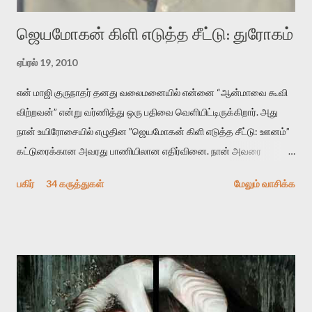
ஜெயமோகன் கிளி எடுத்த சீட்டு: துரோகம்
ஏப்ரல் 19, 2010
என் மாஜி குருநாதர் தனது வலைமனையில் என்னை “ஆன்மாவை கூவி
விற்றவன்” என்று வர்ணித்து ஒரு பதிவை வெளியிட்டிருக்கிறார். அது
நான் உயிரோசையில் எழுதின ”ஜெயமோகன் கிளி எடுத்த சீட்டு: ஊனம்”
கட்டுரைக்கான அவரது பாணியிலான எதிர்வினை. நான் அவரை
விமர்சிக்க காரணமே எனது தன்னிரக்கம் என்கிறார். ஜெயமோகனின்
பகிர்
34 கருத்துகள்
மேலும் வாசிக்க
பதிவை படித்த நண்பர்கள் பலரும் அவருக்காக இரக்கப்பட்டார்கள்.
உதாரணமாக கல்லூரிப் பேராசிரியர் ஒருவர் என்பவர் சொன்னார்:
“ஜெயமோகன் இன்றோரு தனிநபராக உயிர்மை போன்றோரு பெரும்
அமைப்புக்கு எதிராக இயங்க வேண்டி உள்ளது. அந்த பதற்றத்தை அவர்
தனது இணையதளத்திலே தொடர்ந்து பதிவு செய்கிறார். உயிர்மை
இன்னும் சில வருடங்களுக்கு தனக்கு எதிராக எழுத்தாளர்களை ஏவி
விட்டபடி இருக்கும் என்று ஒரு அச்சத்தை வெளிப்படுத்தியபடி