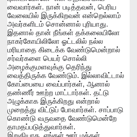
.
,
வைவார்கள்
நான்
படித்தவன்
பெரிய
வேலையில்
இருக்கிறவன்
என்றெல்லாம்
.
அவர்களிடம்
சொன்னால்
புரியாது
இதனால்
தான்
நீங்கள்
தக்கலையிலோ
நாகர்கோயிலிலோ
ஓட்டலில்
நல்ல
மரியாதை
கிடைக்க
வேண்டுமென்றால்
சர்வர்களை
பெயர்
சொல்லி
அழைக்குமளவுக்கு
தெரிந்து
.
வைத்திருக்க
வேண்டும்
இல்லாவிட்டால்
,
கோப்பையை
வைப்பார்கள்
ஆனால்
.
தண்ணீர்
ஊற்ற
மாட்டார்கள்
தட்டு
அழுக்காக
இருக்கிறது
என்றால்
.
முறைத்து
விட்டுப்
போவார்கள்
சாப்பாடு
கொண்டு
வருவதை
வேண்டுமென்றே
.
தாமதப்படுத்துவார்கள்
,
இறுதியாக
எங்கள்
ஊர்
மக்கள்