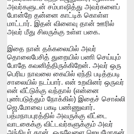
அவர்களுடன்
சம்பாஷித்து
அவர்களைப்
போன்றே
தன்னை
காட்டிக்
கொள்ள
.
மாட்டார்
இதன்
விளைவு
தான்
ஊரில்
.
அவர்
மீது
சிலருக்கு
உள்ள
பகை
இதை
நான்
தக்கலையில்
அவர்
தொலைபேசித்
துறையில்
பணி
செய்யும்
.
போதே
கவனித்திருக்கிறேன்
அவர்
ஒரு
பெரிய
நாவலை
கையில்
ஏந்தி
படித்தபடி
.
சாலையில்
நடப்பார்
என்
உறவினர்
ஒருவர்
(
என்
வீட்டுக்கு
வந்தால்
என்னை
)
புண்படுத்தும்
நோக்கில்
இதைச்
சொல்லி
.
.
ஜெ
மோவை
பகடி
பண்ணுவார்
பத்மநாபபுரத்தில்
அவருக்கு
வீட்டை
வாடகைக்கு
விட்டவர்களுக்கும்
அவர்
.
அந்நியர்
தான்
ஒருவேளை
ஜெயமோகன்