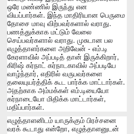
ஒரே
மண்ணில்
இருந்து
என
.
வியப்பார்கள்
இந்த
மாதிரியான
பெருமை
.
தோசை
மாவு
விற்பவர்களால்
வராது
பணத்துக்காக
மட்டும்
வேலை
.
செய்பவர்களால்
வராது
முசுடான
பல
-
.
எழுத்தாளர்களை
அறிவேன்
எம்
டி
,
கேரளாவில்
அப்படித்
தான்
இருக்கிறார்
கிரிஷ்
கர்நாட்
கர்நாடகாவில்
அப்படியே
,
வாழ்ந்தார்
எதிரில்
வருபவர்களை
.
தலையுயர்த்திக்
கூட
பார்க்க
மாட்டார்கள்
.
அதற்காக
அம்மக்கள்
எம்
டியையோ
,
கர்நாடையோ
மிதிக்க
மாட்டார்கள்
.
மதிப்பார்கள்
எழுத்தாளனிடம்
யாருக்கும்
பிரச்சனை
,
வரக்
கூடாது
என்றோ
எழுத்தாளனுடன்