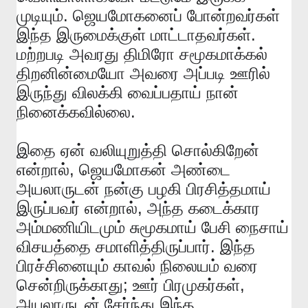
.
முடியும்
ஜெயமோகனைப்
போன்றவர்கள்
.
இந்த
இருமைக்குள்
மாட்டாதவர்கள்
மற்றபடி
அவரது
திமிரோ
சமூகமாக்கல்
திறனின்மையோ
அவரை
அப்படி
ஊரில்
இருந்து
விலக்கி
வைப்பதாய்
நான்
.
நினைக்கவில்லை
இதை
ஏன்
வலியுறுத்தி
சொல்கிறேன்
,
என்றால்
ஜெயமோகன்
அண்டை
அயலாருடன்
நன்கு
பழகி
பிரசித்தமாய்
,
இருப்பவர்
என்றால்
அந்த
கடைக்கார
அம்மணியிடமும்
சுமூகமாய்
பேசி
நைசாய்
.
விசயத்தை
சமாளித்திருப்பார்
இந்த
பிரச்சினையும்
காவல்
நிலையம்
வரை
;
,
சென்றிருக்காது
ஊர்
பிரமுகர்கள்
அயலாருடன்
சேர்ந்து
இந்த