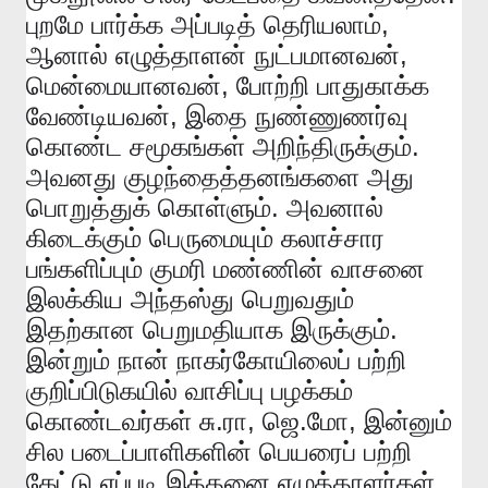
,
புறமே
பார்க்க
அப்படித்
தெரியலாம்
,
ஆனால்
எழுத்தாளன்
நுட்பமானவன்
,
மென்மையானவன்
போற்றி
பாதுகாக்க
,
வேண்டியவன்
இதை
நுண்ணுணர்வு
.
கொண்ட
சமூகங்கள்
அறிந்திருக்கும்
அவனது
குழந்தைத்தனங்களை
அது
.
பொறுத்துக்
கொள்ளும்
அவனால்
கிடைக்கும்
பெருமையும்
கலாச்சார
பங்களிப்பும்
குமரி
மண்ணின்
வாசனை
இலக்கிய
அந்தஸ்து
பெறுவதும்
.
இதற்கான
பெறுமதியாக
இருக்கும்
இன்றும்
நான்
நாகர்கோயிலைப்
பற்றி
குறிப்பிடுகயில்
வாசிப்பு
பழக்கம்
.
,
.
,
கொண்டவர்கள்
சு
ரா
ஜெ
மோ
இன்னும்
சில
படைப்பாளிகளின்
பெயரைப்
பற்றி
கேட்டு
எப்படி
இத்தனை
எழுத்தாளர்கள்