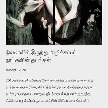
இருக்கிறார். அவர் கடுமையான பாதுகாப்பின்மை மனநிலையில் உள்ளார்.
உயிர்மை அவரை தாக்க உத்தேசித்தாலும் இல்லை என்றாலும்
ஜெயமோகன் அந்த பிரமையால் தொடர்ந்து அச்சுறுத்தலுக்கு உள்ளாகி
உள்ளார். உங்களை பற்றின இந்த தாக்குதல் கூட இதன் வெளிப்பாடு தான்”.
உண்மையே! ராக்கி படத்தில் குத்துச்சண்டை வீரராக வரும் சில்வெஸ்டர்
ஓரிடத்தில் சொல்வார்: ...
நினைவில் இருந்து அழிக்கப்பட்ட
நாட்களின் தடங்கள்
ஜனவரி 12, 2011
2010 டிசம்பர் 24-26 வரை சென்னை நவீன மாநகரத்தில் எனக்கு
நடந்தவை ஒரு பழங்குடி கிராமத்தில் ஒரு படிப்பறிவற்ற நபருக்கு கூட
நடக்க முடியாதவை. எனது விருப்பத்தையும் மீறி எனக்கு தகுந்த
சிகிச்சை மறுக்கப்பட்டது; மரணத்தின் விளிம்பு வரை கொண்டு
செல்லப்ப்பட்டேன். இரண்டாம் கோமா நிலைக்கு சென்றேன்.