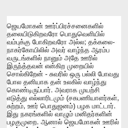
ஜெயமோகன்
ஊர்ப்பிரச்சனைகளில்
தலையிடுகிறவரோ
பொதுவெளியில்
;
-
வம்புக்கு
போகிறவரோ
அல்ல
தக்கலை
நாகர்கோயிலில்
அவர்
வாழ்ந்த
ஆரம்ப
வருடங்களில்
நானும்
அதே
ஊரில்
இருந்த்தவன்
என்கிற
முறையில்
-
சொல்கிறேன்
சுவரில்
ஒரு
பல்லி
போவது
போல
தனியாக
தன்
உலகில்
வாழ்ந்து
.
கொண்டிருப்பார்
அவராக
முயற்சி
(
,
எடுத்து
எல்லாரிடமும்
சகபணியாளர்கள்
,
)
.
சுற்றம்
ஊர்
பொதுஜனம்
பழக
மாட்டார்
இது
நகரங்களில்
வாழும்
மனிதர்களின்
.
பழகுமுறை
ஆனால்
ஜெயமோகன்
ஊரில்