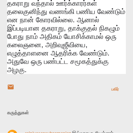
தகராறு
வந்தால்
ஊர்க்காரர்கள்
தலைகுனிந்து
வணங்கி
பணிய
வேண்டும்
.
என
நான்
கோரவில்லை
ஆனால்
,
இப்படியான
தகராறு
தாக்குதல்
நிகழும்
போது
நாம்
அதிகம்
யோசிக்காமல்
ஒரு
,
,
கலைஞனை
அறிவுஜீவியை
.
எழுத்தாளனை
ஆதரிக்க
வேண்டும்
அதுவே
ஒரு
பண்பட்ட
சமூகத்துக்கு
.
அழகு
பகிர்
கருத்துகள்
srinivasansubramanian
இவ்வாறு கூறியுள்ளார்…