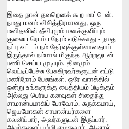
.
இதை
நான்
தவறெனக்
கூற
மாட்டேன்
,
நமது
மனம்
விசித்திரமானது
ஒரு
மனிதனின்
தீவிரமும்
மனக்குவிப்பும்
-
குலைய
ரொம்ப
நேரம்
எடுக்காது
நமது
நட்பு
வட்டம்
நம்
தேர்வுக்குள்ளானதாய்
இருந்தால்
நம்மால்
மிகுந்த
ஆற்றலுடன்
.
பணி
செய்ய
முடியும்
தினமும்
வெட்டிப்பேச்சு
பேசுகிறவர்களுடன்
எட்டு
,
மணிநேரம்
பேசுங்கள்
ஒரே
வாரத்தில்
ஒன்று
உங்களுக்கு
பைத்தியம்
பிடிக்கும்
அல்லது
பெரிய
கனவுகள்
சிதைந்து
.
,
சாமான்யமாகிப்
போவோம்
சுருக்கமாய்
ஜெயமோகன்
சாமான்யர்களை
,
,
கவனிப்பார்
அவர்களுடன்
இருப்பார்
,
அவர்களைப்
பற்றி
எழுதுவார்
ஆனால்