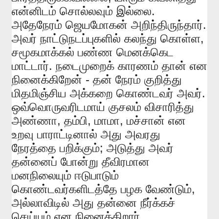
.
என்னிடம்
சொல்லவும்
இல்லை
.
அதேநேரம்
ஜெயமோகன்
அறிந்திருந்தார்
,
அவர்
நாட்டுநடப்புகளில்
கலந்து
கொள்ள
சமூகமாக்கல்
பண்ண
மெனக்கெட
.
மாட்டார்
நடைமுறைக்
காரணம்
தான்
என
-
நினைக்கிறேன்
தன்
நேரம்
குறித்து
.
மிதமிஞ்சிய
அக்கறை
கொண்டவர்
அவர்
ஒவ்வொருவரிடமாய்
குசலம்
விசாரித்து
,
,
,
அண்ணா
தம்பி
மாமா
மச்சான்
என
உறவு
பாராட்டினால்
அது
அவரது
;
நேரத்தை
பறிக்கும்
அடுத்து
அவர்
தன்னைப்
போன்று
தீவிரமான
மனநிலையும்
ஈடுபாடும்
,
கொண்டவர்களிடத்தே
பழக
வேண்டும்
அல்லாவிடில்
அது
தன்னை
நீர்க்கச்
.
செய்யும்
என
நினைக்கிறார்