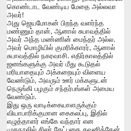
கொண்டாட
வேண்டிய
மேதை
அல்லவா
!
அவர்
அது
ஜெயமோகன்
பிறந்த
வளர்ந்த
,
மண்ணும்
தான்
ஆனால்
சுபாவத்தில்
.
அவர்
அந்த
மண்ணின்
மைந்தர்
அல்ல
,
அவர்
மொழியில்
குமரிக்காரர்
ஆனால்
.
சுபாவத்தில்
நகரவாசி
எதிர்காலத்தில்
ஜனங்களுக்கு
அவர்
மீது
கூடுதல்
மரியாதையும்
அக்கறையும்
விளைய
,
வேண்டும்
அவரும்
ஊர்
மக்களுடன்
நெருங்கி
பழகும்
சந்தர்பங்கள்
அமைய
.
வேண்டும்
இது
ஒரு
வாடிக்கையாளருக்கும்
,
வியாபாரிக்குமான
கைகலப்பு
இதில்
எழுத்தாளர்
எங்கே
வந்தார்
என
.
முகநூலில்
சிலர்
கேட்பதை
கவனித்தேன்