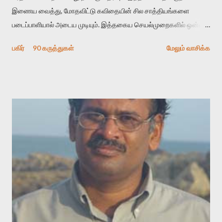
இணைய வைத்து, மோதவிட்டு கவிதையின் சில சாத்தியங்களை
படைப்பாளியால் அடைய முடியும். இத்தகைய செயல்முறைகளில் ஒன்றை
தேடிக் கண்டுபிடிப்பது தான் இக்கட்டுரையின் நோக்கம். பள்ளிக்
பகிர்
90 கருத்துகள்
மேலும் வாசிக்க
காலத்தில் ஜாலவித்தைக்காரர்கள் வந்து போன பின் அவர்களின்
சூட்சுமத்தை கண்டுபிடித்து விட்டதாய் அந்தரங்கமாய் மட்டும்
குசுகுசுத்துக் கொள்வோம். அடுத்த முறை வரும் போது மர்மம் விலகாமல்
அதிக ஆர்வமுடன் அவரை சூழ்ந்து கொள்வோம். அறிதல் மர்மத்தை
அதிகமாக்கும். கொல்லாது. ஒரு கனவை மீட்டெடுப்பதன் நோக்கம்
என்னவாக இருக்கும்? கவிதையின் அரூப இயக்கத்தை பொதுவயமாக
வடிக்க முயல்வதும் அதற்கே. கோயில் கருவறையின்
மென்வெளிச்சத்தில் நுண்பேசியின் படக்கருவியை இயக்கி சாத்தி
வைத்து விட்டு இயக்கத்தை அறிவோம். அறிதல் அபச்சாரமில்லை.
பயணப் படிமம் என்பது காக்னிடிவ் பொயடிக்ஸ் எனும் சமகால
விமர்சனத்தின் ஒரு முக்கிய கருவி. இக்கருவியை மனுஷ்யபுத்திரனின்
“காலை வணக்கங்கள்” எனும் ஒரு கவிதையில் சொருகப் போகிறோம்.
முதலில் கருவியை பழகுவோம். அன்றாட மொழியில் ஒன்று ம...