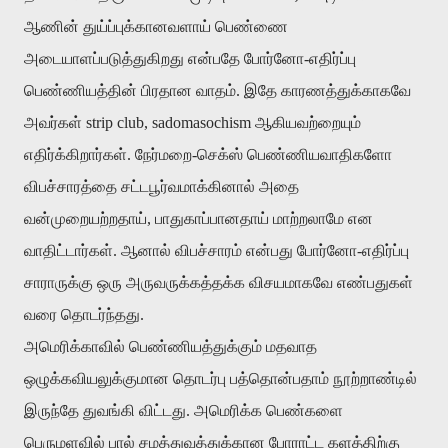
ஆணின் துய்ப்புக்கானவளாய் பெண்ணை
அடையாளப்படுத்துகிறது என்பதே போர்னோ
-
எதிர்ப்பு
பெண்ணியத்தின் பிரதான வாதம்
.
இதே காரணத்துக்காகவே
அவர்கள்
strip club, sadomasochism
ஆகியவற்றையும்
எதிர்க்கிறார்கள்
.
நேர்மறை
-
செக்ஸ் பெண்ணியவாதிகளோ
விபச்சாரத்தை சட்டபூர்வமாக்கினால் அதை
வன்முறையற்றதாய்
,
பாதுகாப்பானதாய் மாற்றலாமே என
வாதிட்டார்கள்
.
ஆனால் விபச்சாரம் என்பது போர்னோ
-
எதிர்ப்பு
சாராருக்கு ஒரு அருவருக்கத்தக்க விசயமாகவே எண்பதுகள்
வரை தொடர்ந்தது
.
அமெரிக்காவில் பெண்ணியத்துக்கும் மதவாத
ஒழுக்கவியலுக்குமான தொடர்பு பத்தொன்பதாம் நூற்றாண்டில்
இருந்தே துவங்கி விட்டது
.
அமெரிக்க பெண்களை
பெருமளவில் பால் சமத்துவத்துக்கான போராட்ட களத்திற்கு