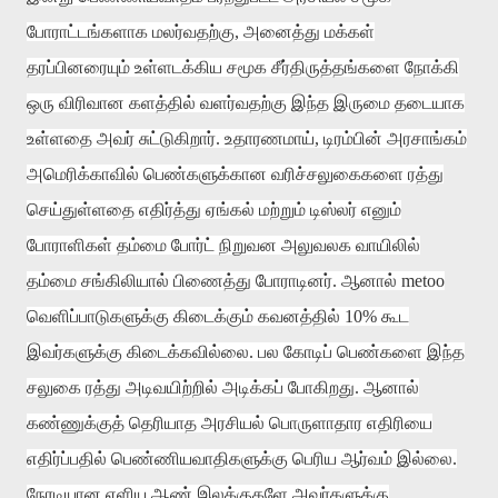
போராட்டங்களாக மலர்வதற்கு
,
அனைத்து மக்கள்
தரப்பினரையும் உள்ளடக்கிய சமூக சீர்திருத்தங்களை நோக்கி
ஒரு விரிவான களத்தில் வளர்வதற்கு இந்த இருமை தடையாக
உள்ளதை அவர் சுட்டுகிறார்
.
உதாரணமாய்
,
டிரம்பின் அரசாங்கம்
அமெரிக்காவில் பெண்களுக்கான வரிச்சலுகைகளை ரத்து
செய்துள்ளதை எதிர்த்து ஏங்கல் மற்றும் டிஸ்லர் எனும்
போராளிகள் தம்மை போர்ட் நிறுவன அலுவலக வாயிலில்
தம்மை சங்கிலியால் பிணைத்து போராடினர்
.
ஆனால்
metoo
வெளிப்பாடுகளுக்கு கிடைக்கும் கவனத்தில்
10%
கூட
இவர்களுக்கு கிடைக்கவில்லை
.
பல கோடிப் பெண்களை இந்த
சலுகை ரத்து அடிவயிற்றில் அடிக்கப் போகிறது
.
ஆனால்
கண்ணுக்குத் தெரியாத அரசியல் பொருளாதார எதிரியை
எதிர்ப்பதில் பெண்ணியவாதிகளுக்கு பெரிய ஆர்வம் இல்லை
.
நேரடியான எளிய ஆண் இலக்குகளே அவர்களுக்கு