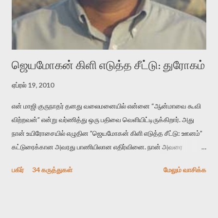
விமர்சனத்தின் ஒரு முக்கிய கருவி. இக்கருவியை மனுஷ்யபுத்திரனின்
“காலை வணக்கங்கள்” எனும் ஒரு கவிதையில் சொருகப் போகிறோம்.
முதலில் கருவியை பழகுவோம். அன்றாட மொழியில் ஒன்று ம...
ஜெயமோகன் கிளி எடுத்த சீட்டு: துரோகம்
ஏப்ரல் 19, 2010
என் மாஜி குருநாதர் தனது வலைமனையில் என்னை “ஆன்மாவை கூவி
விற்றவன்” என்று வர்ணித்து ஒரு பதிவை வெளியிட்டிருக்கிறார். அது
நான் உயிரோசையில் எழுதின ”ஜெயமோகன் கிளி எடுத்த சீட்டு: ஊனம்”
கட்டுரைக்கான அவரது பாணியிலான எதிர்வினை. நான் அவரை
விமர்சிக்க காரணமே எனது தன்னிரக்கம் என்கிறார். ஜெயமோகனின்
பகிர்
34 கருத்துகள்
மேலும் வாசிக்க
பதிவை படித்த நண்பர்கள் பலரும் அவருக்காக இரக்கப்பட்டார்கள்.
உதாரணமாக கல்லூரிப் பேராசிரியர் ஒருவர் என்பவர் சொன்னார்:
“ஜெயமோகன் இன்றோரு தனிநபராக உயிர்மை போன்றோரு பெரும்
அமைப்புக்கு எதிராக இயங்க வேண்டி உள்ளது. அந்த பதற்றத்தை அவர்