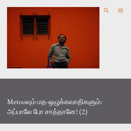
முதன்மை உள்ளடக்கத்திற்குச் செல்
Metooவும் மத-ஒழுக்கவாதிகளும்:
அப்பாலே போ சாத்தானே! (2)