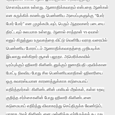
சௌகர்யமாக உள்ளது
.
ஆணாதிக்கவாதம் என்பதை ஆண்கள்
என சுருக்கிக் காண்பது பெண்ணிய அமைப்புகளுக்கு
“
போர்
போர் போர்
”
என முழக்கமிடவும்
,
பெரும் ஆதரவாளர் படையை
திரட்டவும் சுலபமாக உள்ளது
.
ஆனால் சாத்தான்
vs
ஏவாள்
எனும் கிறுத்துவ உருவகத்தை விட்டு வெளியே வராத வரையில்
பெண்ணிய போராட்டம் ஆணாதிக்கவாதத்தை முறியடிக்க
இயலாது என்கிறார் சூசன் பலூதா
.
அமெரிக்காவில்
டிரம்புக்கும் ஹிலாரி கிளிண்டனுக்கும் ஜனாதிபதி பதவிக்கான
போட்டி நிலவிய போது சில பெண்ணியவாதிகள் ஹிலாரியை
ஒரு சுவாரஸ்யமான காரணத்துக்காக கடுமையாய்
எதிர்த்தார்கள்
:
கிளிண்டனின் பாலியல் மீறல்கள்
,
கள்ள உறவு
குறித்த சர்ச்சைகளின் போது ஹிலாரி கிளிண்டனை
கடுமையாய் எதிர்த்து விவாகரத்து செய்திருக்க வேண்டும்
,
மாறாக அவர் கிளிண்டனை மன்னித்து ஏற்றிருக்கக் கூடாது
,