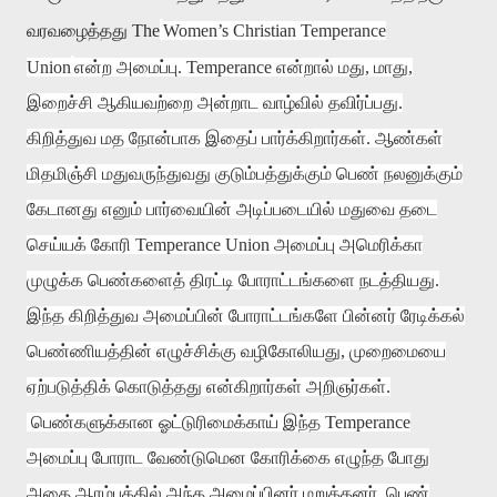
வரவழைத்தது
The
Women’s Christian Temperance
Union
என்ற அமைப்பு
. Temperance
என்றால் மது
,
மாது
,
இறைச்சி ஆகியவற்றை அன்றாட வாழ்வில் தவிர்ப்பது
.
கிறித்துவ மத நோன்பாக இதைப் பார்க்கிறார்கள்
.
ஆண்கள்
மிதமிஞ்சி மதுவருந்துவது குடும்பத்துக்கும் பெண் நலனுக்கும்
கேடானது எனும் பார்வையின் அடிப்படையில் மதுவை தடை
செய்யக் கோரி
Temperance Union
அமைப்பு அமெரிக்கா
முழுக்க பெண்களைத் திரட்டி போராட்டங்களை நடத்தியது
.
இந்த கிறித்துவ அமைப்பின் போராட்டங்களே பின்னர் ரேடிக்கல்
பெண்ணியத்தின் எழுச்சிக்கு வழிகோலியது
,
முறைமையை
ஏற்படுத்திக் கொடுத்தது என்கிறார்கள் அறிஞர்கள்
.
பெண்களுக்கான ஓட்டுரிமைக்காய் இந்த
Temperance
அமைப்பு போராட வேண்டுமென கோரிக்கை எழுந்த போது
அதை ஆரம்பத்தில் அந்த அமைப்பினர் மறுத்தனர்
.
பெண்