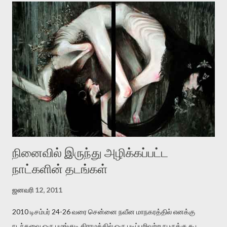
தனது இணையதளத்திலே தொடர்ந்து பதிவு செய்கிறார். உயிர்மை
இன்னும் சில வருடங்களுக்கு தனக்கு எதிராக எழுத்தாளர்களை ஏவி
விட்டபடி இருக்கும் என்று ஒரு அச்சத்தை வெளிப்படுத்தியபடி
இருக்கிறார். அவர் கடுமையான பாதுகாப்பின்மை மனநிலையில் உள்ளார்.
உயிர்மை அவரை தாக்க உத்தேசித்தாலும் இல்லை என்றாலும்
ஜெயமோகன் அந்த பிரமையால் தொடர்ந்து அச்சுறுத்தலுக்கு உள்ளாகி
உள்ளார். உங்களை பற்றின இந்த தாக்குதல் கூட இதன் வெளிப்பாடு தான்”.
உண்மையே! ராக்கி படத்தில் குத்துச்சண்டை வீரராக வரும் சில்வெஸ்டர்
ஓரிடத்தில் சொல்வார்: ...
நினைவில் இருந்து அழிக்கப்பட்ட
நாட்களின் தடங்கள்
ஜனவரி 12, 2011
2010 டிசம்பர் 24-26 வரை சென்னை நவீன மாநகரத்தில் எனக்கு
நடந்தவை ஒரு பழங்குடி கிராமத்தில் ஒரு படிப்பறிவற்ற நபருக்கு கூட