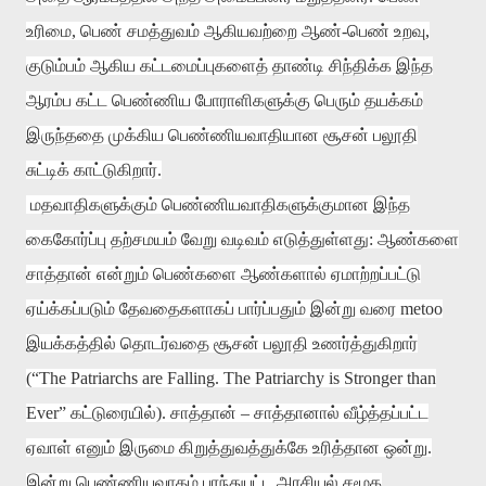
உரிமை
,
பெண் சமத்துவம் ஆகியவற்றை ஆண்
-
பெண் உறவு
,
குடும்பம் ஆகிய கட்டமைப்புகளைத் தாண்டி சிந்திக்க இந்த
ஆரம்ப கட்ட பெண்ணிய போராளிகளுக்கு பெரும் தயக்கம்
இருந்ததை முக்கிய பெண்ணியவாதியான சூசன் பலூதி
சுட்டிக் காட்டுகிறார்
.
மதவாதிகளுக்கும் பெண்ணியவாதிகளுக்குமான இந்த
கைகோர்ப்பு தற்சமயம் வேறு வடிவம் எடுத்துள்ளது
:
ஆண்களை
சாத்தான் என்றும் பெண்களை ஆண்களால் ஏமாற்றப்பட்டு
ஏய்க்கப்படும் தேவதைகளாகப் பார்ப்பதும் இன்று வரை
metoo
இயக்கத்தில் தொடர்வதை சூசன் பலூதி உணர்த்துகிறார்
(“The Patriarchs are Falling. The Patriarchy is Stronger than
Ever”
கட்டுரையில்
).
சாத்தான்
–
சாத்தானால் வீழ்த்தப்பட்ட
ஏவாள் எனும் இருமை கிறுத்துவத்துக்கே உரித்தான ஒன்று
.
இன்று பெண்ணியவாதம் பரந்துபட்ட அரசியல் சமூக