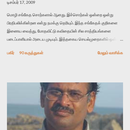
டிசம்பர் 17, 2009
மொழி சங்கேத சொற்களால் ஆனது. இச்சொற்கள் ஒன்றை ஒன்று
பிரதிபலிக்கின்றன என்று நமக்கு தெரியும். இந்த சங்கேதக் குறிகளை
இணைய வைத்து, மோதவிட்டு கவிதையின் சில சாத்தியங்களை
படைப்பாளியால் அடைய முடியும். இத்தகைய செயல்முறைகளில் ஒன்றை
தேடிக் கண்டுபிடிப்பது தான் இக்கட்டுரையின் நோக்கம். பள்ளிக்
பகிர்
90 கருத்துகள்
மேலும் வாசிக்க
காலத்தில் ஜாலவித்தைக்காரர்கள் வந்து போன பின் அவர்களின்
சூட்சுமத்தை கண்டுபிடித்து விட்டதாய் அந்தரங்கமாய் மட்டும்
குசுகுசுத்துக் கொள்வோம். அடுத்த முறை வரும் போது மர்மம் விலகாமல்
அதிக ஆர்வமுடன் அவரை சூழ்ந்து கொள்வோம். அறிதல் மர்மத்தை
அதிகமாக்கும். கொல்லாது. ஒரு கனவை மீட்டெடுப்பதன் நோக்கம்
என்னவாக இருக்கும்? கவிதையின் அரூப இயக்கத்தை பொதுவயமாக
வடிக்க முயல்வதும் அதற்கே. கோயில் கருவறையின்
மென்வெளிச்சத்தில் நுண்பேசியின் படக்கருவியை இயக்கி சாத்தி
வைத்து விட்டு இயக்கத்தை அறிவோம். அறிதல் அபச்சாரமில்லை.
பயணப் படிமம் என்பது காக்னிடிவ் பொயடிக்ஸ் எனும் சமகால