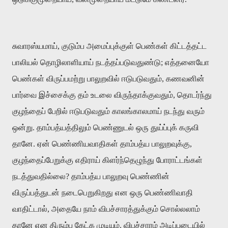
சுவாரஸ்யமாய்
,
குடும்ப அமைப்புக்குள் பெண்கள் கிட்டத்தட்ட
பாலியல் தொழிலாளியாய் நடத்தப்படுவதுண்டு
;
எத்தனையோ
பெண்கள் விருப்பமற்று பாலுறவில் ஈடுபடுவதும்
,
கணவனின்
பார்வை இச்சைக்கு தம் உடலை விருந்தாக்குவதும்
,
தொடர்ந்து
குழந்தைப் பேறில் ஈடுபடுவதும் காலங்காலமாய் நடந்து வரும்
ஒன்று
.
தாம்பத்யத்திலும் பெண்ணுடல் ஒரு துய்ப்புக் கருவி
தானே
.
ஏன் பெண்ணியவாதிகள் தாம்பத்ய பாலுறவுக்கு
,
குழந்தைப்பேறுக்கு எதிராய் கிளர்ந்தெழுந்து போராட்டங்கள்
நடத்துவதில்லை
?
தாம்பத்ய பாலுறவு பெண்ணின்
விருப்பத்துடன் நடைபெறுகிறது என ஒரு பெண்ணிவாதி
வாதிட்டால்
,
அதையே நாம் விபச்சாரத்துக்கும் சொல்லலாம்
தானே என திரும்ப கேட்க முடியும்
.
விபச்சாரம் அடிப்படையில்