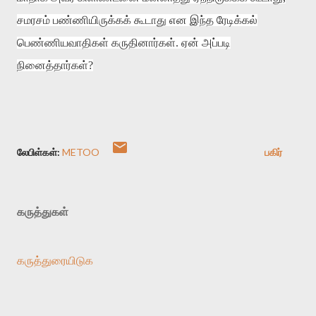
சமரசம் பண்ணியிருக்கக் கூடாது என இந்த ரேடிக்கல்
பெண்ணியவாதிகள் கருதினார்கள்
.
ஏன் அப்படி
நினைத்தார்கள்
?
லேபிள்கள்:
METOO
பகிர்
கருத்துகள்
கருத்துரையிடுக