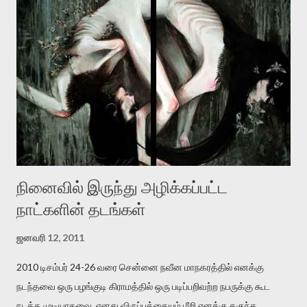
இன்னும் சில வருடங்களுக்கு தனக்கு எதிராக எழுத்தாளர்களை ஏவி
விட்டபடி இருக்கும் என்று ஒரு அச்சத்தை வெளிப்படுத்தியபடி
இருக்கிறார். அவர் கடுமையான பாதுகாப்பின்மை மனநிலையில் உள்ளார்.
உயிர்மை அவரை தாக்க உத்தேசித்தாலும் இல்லை என்றாலும்
ஜெயமோகன் அந்த பிரமையால் தொடர்ந்து அச்சுறுத்தலுக்கு உள்ளாகி
உள்ளார். உங்களை பற்றின இந்த தாக்குதல் கூட இதன் வெளிப்பாடு தான்”.
உண்மையே! ராக்கி படத்தில் குத்துச்சண்டை வீரராக வரும் சில்வெஸ்டர்
ஓரிடத்தில் சொல்வார்: ...
நினைவில் இருந்து அழிக்கப்பட்ட
நாட்களின் தடங்கள்
ஜனவரி 12, 2011
2010 டிசம்பர் 24-26 வரை சென்னை நவீன மாநகரத்தில் எனக்கு
நடந்தவை ஒரு பழங்குடி கிராமத்தில் ஒரு படிப்பறிவற்ற நபருக்கு கூட
நடக்க முடியாதவை. எனது விருப்பத்தையும் மீறி எனக்கு தகுந்த