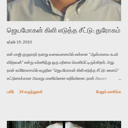
“காலை வணக்கங்கள்” எனும் ஒரு கவிதையில் சொருகப் போகிறோம்.
முதலில் கருவியை பழகுவோம். அன்றாட மொழியில் ஒன்று ம...
ஜெயமோகன் கிளி எடுத்த சீட்டு: துரோகம்
ஏப்ரல் 19, 2010
என் மாஜி குருநாதர் தனது வலைமனையில் என்னை “ஆன்மாவை கூவி
விற்றவன்” என்று வர்ணித்து ஒரு பதிவை வெளியிட்டிருக்கிறார். அது
நான் உயிரோசையில் எழுதின ”ஜெயமோகன் கிளி எடுத்த சீட்டு: ஊனம்”
கட்டுரைக்கான அவரது பாணியிலான எதிர்வினை. நான் அவரை
விமர்சிக்க காரணமே எனது தன்னிரக்கம் என்கிறார். ஜெயமோகனின்
பகிர்
34 கருத்துகள்
மேலும் வாசிக்க
பதிவை படித்த நண்பர்கள் பலரும் அவருக்காக இரக்கப்பட்டார்கள்.
உதாரணமாக கல்லூரிப் பேராசிரியர் ஒருவர் என்பவர் சொன்னார்:
“ஜெயமோகன் இன்றோரு தனிநபராக உயிர்மை போன்றோரு பெரும்
அமைப்புக்கு எதிராக இயங்க வேண்டி உள்ளது. அந்த பதற்றத்தை அவர்
தனது இணையதளத்திலே தொடர்ந்து பதிவு செய்கிறார். உயிர்மை