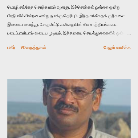
மொழி சங்கேத சொற்களால் ஆனது. இச்சொற்கள் ஒன்றை ஒன்று
பிரதிபலிக்கின்றன என்று நமக்கு தெரியும். இந்த சங்கேதக் குறிகளை
இணைய வைத்து, மோதவிட்டு கவிதையின் சில சாத்தியங்களை
படைப்பாளியால் அடைய முடியும். இத்தகைய செயல்முறைகளில் ஒன்றை
தேடிக் கண்டுபிடிப்பது தான் இக்கட்டுரையின் நோக்கம். பள்ளிக்
பகிர்
90 கருத்துகள்
மேலும் வாசிக்க
காலத்தில் ஜாலவித்தைக்காரர்கள் வந்து போன பின் அவர்களின்
சூட்சுமத்தை கண்டுபிடித்து விட்டதாய் அந்தரங்கமாய் மட்டும்
குசுகுசுத்துக் கொள்வோம். அடுத்த முறை வரும் போது மர்மம் விலகாமல்
அதிக ஆர்வமுடன் அவரை சூழ்ந்து கொள்வோம். அறிதல் மர்மத்தை
அதிகமாக்கும். கொல்லாது. ஒரு கனவை மீட்டெடுப்பதன் நோக்கம்
என்னவாக இருக்கும்? கவிதையின் அரூப இயக்கத்தை பொதுவயமாக
வடிக்க முயல்வதும் அதற்கே. கோயில் கருவறையின்
மென்வெளிச்சத்தில் நுண்பேசியின் படக்கருவியை இயக்கி சாத்தி
வைத்து விட்டு இயக்கத்தை அறிவோம். அறிதல் அபச்சாரமில்லை.
பயணப் படிமம் என்பது காக்னிடிவ் பொயடிக்ஸ் எனும் சமகால
விமர்சனத்தின் ஒரு முக்கிய கருவி. இக்கருவியை மனுஷ்யபுத்திரனின்