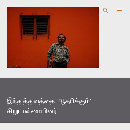
முதன்மை உள்ளடக்கத்திற்குச் செல்
இந்துத்துவத்தை 'ஆதரிக்கும்'
சிறுபான்மையினர்