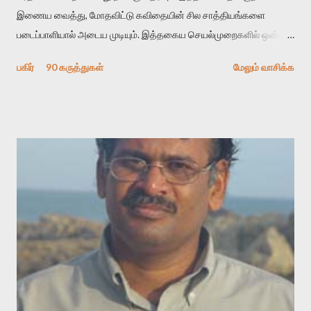
இணைய வைத்து, மோதவிட்டு கவிதையின் சில சாத்தியங்களை
படைப்பாளியால் அடைய முடியும். இத்தகைய செயல்முறைகளில் ஒன்றை
தேடிக் கண்டுபிடிப்பது தான் இக்கட்டுரையின் நோக்கம். பள்ளிக்
பகிர்
90 கருத்துகள்
மேலும் வாசிக்க
காலத்தில் ஜாலவித்தைக்காரர்கள் வந்து போன பின் அவர்களின்
சூட்சுமத்தை கண்டுபிடித்து விட்டதாய் அந்தரங்கமாய் மட்டும்
குசுகுசுத்துக் கொள்வோம். அடுத்த முறை வரும் போது மர்மம் விலகாமல்
அதிக ஆர்வமுடன் அவரை சூழ்ந்து கொள்வோம். அறிதல் மர்மத்தை
அதிகமாக்கும். கொல்லாது. ஒரு கனவை மீட்டெடுப்பதன் நோக்கம்
என்னவாக இருக்கும்? கவிதையின் அரூப இயக்கத்தை பொதுவயமாக
வடிக்க முயல்வதும் அதற்கே. கோயில் கருவறையின்
மென்வெளிச்சத்தில் நுண்பேசியின் படக்கருவியை இயக்கி சாத்தி
வைத்து விட்டு இயக்கத்தை அறிவோம். அறிதல் அபச்சாரமில்லை.
பயணப் படிமம் என்பது காக்னிடிவ் பொயடிக்ஸ் எனும் சமகால
விமர்சனத்தின் ஒரு முக்கிய கருவி. இக்கருவியை மனுஷ்யபுத்திரனின்
“காலை வணக்கங்கள்” எனும் ஒரு கவிதையில் சொருகப் போகிறோம்.
முதலில் கருவியை பழகுவோம். அன்றாட மொழியில் ஒன்று ம...