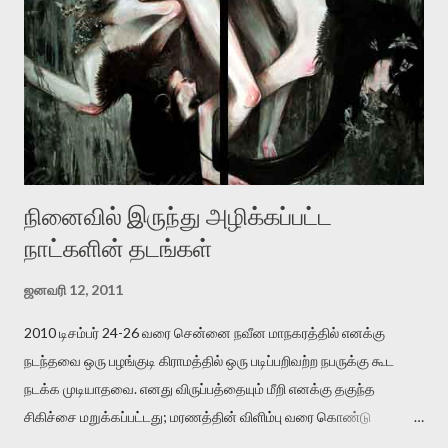
இருக்கிறார். அவர் கடுமையான பாதுகாப்பின்மை மனநிலையில் உள்ளார்.
உயிர்மை அவரை தாக்க உத்தேசித்தாலும் இல்லை என்றாலும்
ஜெயமோகன் அந்த பிரமையால் தொடர்ந்து அச்சுறுத்தலுக்கு உள்ளாகி
உள்ளார். உங்களை பற்றின இந்த தாக்குதல் கூட இதன் வெளிப்பாடு தான்”.
உண்மையே! ராக்கி படத்தில் குத்துச்சண்டை வீரராக வரும் சில்வெஸ்டர்
ஓரிடத்தில் சொல்வார்: ...
நினைவில் இருந்து அழிக்கப்பட்ட
நாட்களின் தடங்கள்
ஜனவரி 12, 2011
2010 டிசம்பர் 24-26 வரை சென்னை நவீன மாநகரத்தில் எனக்கு
நடந்தவை ஒரு பழங்குடி கிராமத்தில் ஒரு படிப்பறிவற்ற நபருக்கு கூட
நடக்க முடியாதவை. எனது விருப்பத்தையும் மீறி எனக்கு தகுந்த
சிகிச்சை மறுக்கப்பட்டது; மரணத்தின் விளிம்பு வரை கொண்டு
செல்லப்ப்பட்டேன். இரண்டாம் கோமா நிலைக்கு சென்றேன்.