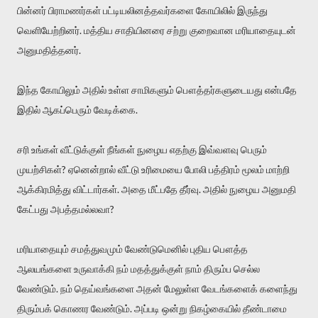
பின்னர் பிராமணர்கள் பட்டியலினத்தவர்களை கோயிலில் இருந்து
வெளியேற்றினர். மத்திய சாதியினரை சற்று குறைவான மரியாதையுடன்
அனுமதித்தனர்.
இந்த கோயிலும் அதில் உள்ள சாமிகளும் பௌத்தர்களுடையது என்பதே
இதில் ஆகப்பெரும் வேடிக்கை.
சரி உங்கள் வீட்டுக்குள் நீங்கள் நுழைய எதற்கு இவ்வளவு பெரும்
முயற்சிகள்? ஏனென்றால் வீட்டு உரிமையை போலி பத்திரம் மூலம் மாற்றி
ஆக்கிரமித்து விட்டார்கள். அதை மீட்பதே தீர்வு. அதில் நுழைய அனுமதி
கேட்பது அபத்தமல்லவா?
மரியாதையும் சமத்துவமும் வேண்டுமெனில் புதிய பௌத்த
ஆலயங்களை உருவாக்கி நம் மதத்துக்குள் நாம் திரும்ப செல்ல
வேண்டும். நம் தெய்வங்களை அதன் மேலுள்ள வேடங்களைக் களைந்து
திரும்பக் கொணர வேண்டும். அப்படி ஒன்று நிகழ்கையில் தீண்டாமை