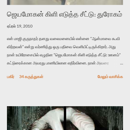
ஜெயமோகன் கிளி எடுத்த சீட்டு: துரோகம்
ஏப்ரல் 19, 2010
என் மாஜி குருநாதர் தனது வலைமனையில் என்னை “ஆன்மாவை கூவி
விற்றவன்” என்று வர்ணித்து ஒரு பதிவை வெளியிட்டிருக்கிறார். அது
நான் உயிரோசையில் எழுதின ”ஜெயமோகன் கிளி எடுத்த சீட்டு: ஊனம்”
கட்டுரைக்கான அவரது பாணியிலான எதிர்வினை. நான் அவரை
விமர்சிக்க காரணமே எனது தன்னிரக்கம் என்கிறார். ஜெயமோகனின்
பகிர்
34 கருத்துகள்
மேலும் வாசிக்க
பதிவை படித்த நண்பர்கள் பலரும் அவருக்காக இரக்கப்பட்டார்கள்.
உதாரணமாக கல்லூரிப் பேராசிரியர் ஒருவர் என்பவர் சொன்னார்:
“ஜெயமோகன் இன்றோரு தனிநபராக உயிர்மை போன்றோரு பெரும்
அமைப்புக்கு எதிராக இயங்க வேண்டி உள்ளது. அந்த பதற்றத்தை அவர்
தனது இணையதளத்திலே தொடர்ந்து பதிவு செய்கிறார். உயிர்மை
இன்னும் சில வருடங்களுக்கு தனக்கு எதிராக எழுத்தாளர்களை ஏவி
விட்டபடி இருக்கும் என்று ஒரு அச்சத்தை வெளிப்படுத்தியபடி