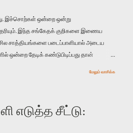
. இச்சொற்கள் ஒன்றை ஒன்று
 தெரியும். இந்த சங்கேதக் குறிகளை இணைய
 சில சாத்தியங்களை படைப்பாளியால் அடைய
ல் ஒன்றை தேடிக் கண்டுபிடிப்பது தான்
் காலத்தில் ஜாலவித்தைக்காரர்கள் வந்து போன
மேலும் வாசிக்க
ுபிடித்து விட்டதாய் அந்தரங்கமாய் மட்டும்
த முறை வரும் போது மர்மம் விலகாமல் அதிக
வோம். அறிதல் மர்மத்தை அதிகமாக்கும்.
 எடுத்த சீட்டு:
்பதன் நோக்கம் என்னவாக இருக்கும்?
துவயமாக வடிக்க முயல்வதும் அதற்கே.