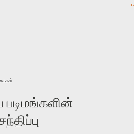
ப
ுகைகள்
 படிமங்களின்
்திப்பு