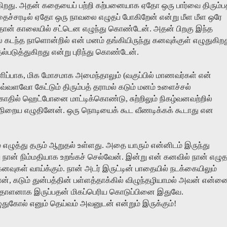
ிறது
.
அதன்
கதையைப்
பற்றி
கற்பனையாக
ஏதோ
ஒரு
பார்வை
திரும்ப
ைச்சரடில்
ஏதோ
ஒரு
நாவலை
எழுதப்
போகிறேன்
என்று
மீள
மீள
ஒரே
்தான்
காலையில்
சட்டென
எழுந்து
கொண்டேன்
.
அதன்
பிறகு
இந்த
்
கடந்த
நாளொன்றில்
என்
மனம்
தங்கியிருந்து
கனவுக்குள்
எழுதுகிற
ல்படுத்துகிறது
என்று
புரிந்து
கொண்டேன்
.
ிப்பாக
,
மிக
மோசமாக
அமைந்தாலும்
(
வகுப்பில்
மாணவர்கள்
என்
எவ்வளவோ
கேட்டும்
திரும்பத்
தராமல்
கடும்
மனம்
உளைச்சல்
காதில்
ஹெட்போனை
மாட்டிக்கொண்டு
,
சுற்றிலும்
நிகழ்வனவற்றில்
நிறைய
எழுதினேன்
.
ஒரு
நொடியைக்
கூட
வீணடிக்கக்
கூடாது
என
்
எழுத்து
தரும்
ஆறுதல்
உள்ளது
.
அதை
யாரும்
என்னிடம்
இருந்து
ு
நான்
நிம்மதியாக
உறங்கச்
செல்வேன்
.
இன்று
என்
கனவில்
நான்
எழு
கனவுகள்
வாய்க்கும்
.
நான்
அடர்
இருட்டின்
பாதையில்
நடக்கையிலும்
ான்
,
கடும்
துன்பத்தின்
பள்ளத்தாக்கில்
விழுந்தழியாமல்
அவன்
என்னை
்தாளனாக
இருப்பதன்
மிகப்பெரிய
கொடுப்பினை
இதுவே
.
ுதுகோல்
எனும்
தெய்வம்
அவனுடன்
என்றும்
இருக்கும்
!