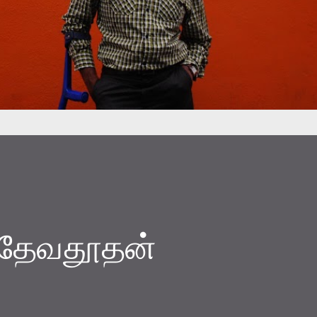
் தேவதூதன்