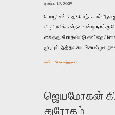
டிசம்பர் 17, 2009
மொழி சங்கேத சொற்களால் ஆனது
பிரதிபலிக்கின்றன என்று நமக்கு
வைத்து, மோதவிட்டு கவிதையின்
முடியும். இத்தகைய செயல்முறைகளி
இக்கட்டுரையின் நோக்கம். பள்ளிக
பகிர்
90 கருத்துகள்
பின் அவர்களின் சூட்சுமத்தை கண்ட
குசுகுசுத்துக் கொள்வோம். அடுத்
ஆர்வமுடன் அவரை சூழ்ந்து கொள்
ஜெயமோகன் கிளி
கொல்லாது. ஒரு கனவை மீட்டெடுப
துரோகம்
கவிதையின் அரூப இயக்கத்தை பொ