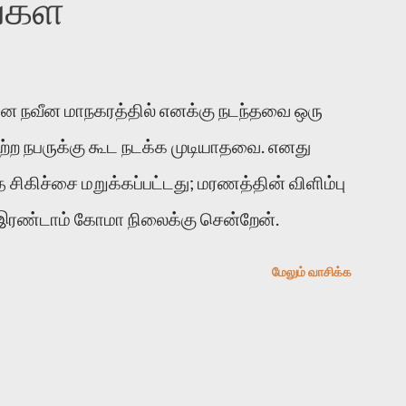
்கள்
படி இருக்கும் என்று ஒரு அச்சத்தை
. அவர் கடுமையான பாதுகாப்பின்மை மனநிலையில்
உத்தேசித்தாலும் இல்லை என்றாலும் ஜெயமோகன்
னை நவீன மாநகரத்தில் எனக்கு நடந்தவை ஒரு
றுத்தலுக்கு உள்ளாகி உள்ளார். உங்களை பற்றின
ிவற்ற நபருக்கு கூட நடக்க முடியாதவை. எனது
பாடு தான்”. உண்மையே! ராக்கி படத்தில்
்த சிகிச்சை மறுக்கப்பட்டது; மரணத்தின் விளிம்பு
ெஸ்டர் ஓரிடத்தில் சொல்வார்: ...
 இரண்டாம் கோமா நிலைக்கு சென்றேன்.
மேலும் வாசிக்க