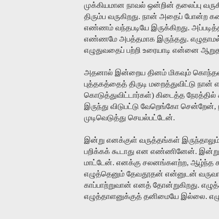
முக்கியமான
நாவல்
ஒன்றின்
தலைப்பு
வருக
திரும்ப
வருகிறது
.
நான்
அதைப்
போன்ற
கத
எண்ணம்
வந்தபடியே
இருக்கிறது
.
அப்படித
எண்ணமே
அபத்தமாக
இருந்தது
.
எழுதாமல
எழுதுவதைப்
பற்றி
உரையாடி
என்னை
ஆறுத
அதனால்
இன்றைய
தினம்
மிகவும்
கொந்தள
புத்தகத்தைத்
திருடி
மறைத்துவிட்டு
நான்
கொடுத்துவிட்டார்கள்
)
கிடைத்த
நேரத்தில்
இருந்து
விடுபட்டு
வேறெங்கோ
சென்றேன்
,
முடிவெடுத்து
செயல்பட்டேன்
.
இன்று
எனக்குள்
வருத்தங்கள்
இருந்தாலும
பறிக்கக்
கூடாது
என
எண்ணினேன்
.
இன்ற
மாட்டேன்
.
எனக்கு
சலனங்களற்ற
,
ஆழ்ந்த
எழுத்தெனும்
தேவதூதன்
என்னுடன்
வருவ
காப்பாற்றுவான்
எனத்
தோன்றுகிறது
.
எழுத
எழுத்தாளனுக்குத்
தனிமையே
இல்லை
.
எழ