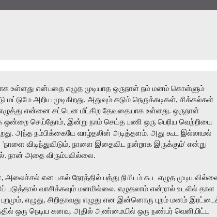
ாக
உள்ளது
என்பதை
எழுத
முடியாத
ஒருநாள்
நம்
மனம்
கொள்ளும்
டு
மட்டுமே
அறிய
முடிகிறது
.
அதுவும்
கடும்
நெருக்கடிகள்
,
சிக்கல்கள்
எழுத்து
என்னை
சட்டென
மீட்கிற
தேவதையாக
உள்ளது
.
ஒருநாள்
க
ஒன்றை
செய்தோம்
,
இன்று
நாம்
செய்த
பணி
ஒரு
பெரிய
வெற்றியை
ிறது
.
அந்த
நம்பிக்கையே
வாழ்தலின்
அடித்தளம்
.
அது
கூட
இல்லாமல்
ு
'
நாளை
விடிந்துவிடும்
,
நாளை
இதைவிட
நன்றாக
இருக்கும்
'
என்று
ல்
.
நான்
அதை
விரும்பவில்லை
.
்
,
அலைச்சல்
என
பகல்
நேரத்தில்
பத்து
நிமிடம்
கூட
எழுத
முடியவில்ல
ுப்
படுத்தால்
வாசிக்கவும்
மனமில்லை
.
எழுதலாம்
என்றால்
உடலில்
தாள
புறமும்
,
எழுது
,
சிறிதாவது
எழுது
என
இன்னொரு
புறம்
மனம்
இரட்டைக
்தில்
ஒரு
நெடிய
கனவு
.
அதில்
அண்மையில்
ஒரு
நண்பர்
வெளியிட்ட