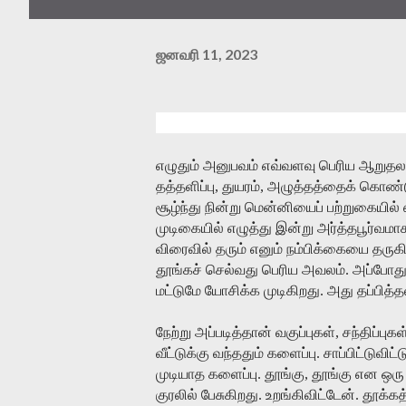
ஜனவரி 11, 2023
எழுதும்
அனுபவம்
எவ்வளவு
பெரிய
ஆறுதல
தத்தளிப்பு
,
துயரம்
,
அழுத்தத்தைக்
கொண்
சூழ்ந்து
நின்று
மென்னியைப்
பற்றுகையில்
முடிகையில்
எழுத்து
இன்று
அர்த்தபூர்வமா
விரைவில்
தரும்
எனும்
நம்பிக்கையை
தருக
தூங்கச்
செல்வது
பெரிய
அவலம்
.
அப்போத
மட்டுமே
யோசிக்க
முடிகிறது
.
அது
தப்பித்த
நேற்று
அப்படித்தான்
வகுப்புகள்
,
சந்திப்புகள
வீட்டுக்கு
வந்ததும்
களைப்பு
.
சாப்பிட்டுவிட்ட
முடியாத
களைப்பு
.
தூங்கு
,
தூங்கு
என
ஒரு
குரலில்
பேசுகிறது
.
உறங்கிவிட்டேன்
.
தூக்கத