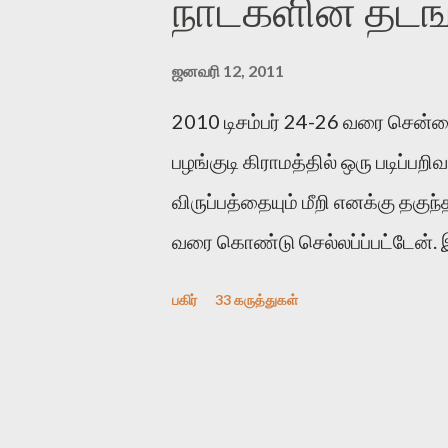
நாட்களின் தடங
எதிராக எழுத்தாளர்களை ஏவி விட்ட
வெளிப்படுத்தியபடி இருக்கிறார்
ஜனவரி 12, 2011
உள்ளார். உயிர்மை அவரை தாக்க 
2010 டிசம்பர் 24-26 வரை சென்
அந்த பிரமையால் தொடர்ந்து அச்சு
பழங்குடி கிராமத்தில் ஒரு படிப்பற
இந்த தாக்குதல் கூட இதன் வெளிப்
விருப்பத்தையும் மீறி எனக்கு தகுந
குத்துச்சண்டை வீரராக வரும் சில்வ
வரை கொண்டு செல்லப்ப்பட்டேன்.
பகிர்
33 கருத்துகள்