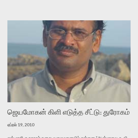
சூட்சுமத்தை கண்டுபிடித்து விட்டதாய் அந்தரங்கமாய் மட்டும்
குசுகுசுத்துக் கொள்வோம். அடுத்த முறை வரும் போது மர்மம் விலகாமல்
அதிக ஆர்வமுடன் அவரை சூழ்ந்து கொள்வோம். அறிதல் மர்மத்தை
அதிகமாக்கும். கொல்லாது. ஒரு கனவை மீட்டெடுப்பதன் நோக்கம்
என்னவாக இருக்கும்? கவிதையின் அரூப இயக்கத்தை பொதுவயமாக
வடிக்க முயல்வதும் அதற்கே. கோயில் கருவறையின்
மென்வெளிச்சத்தில் நுண்பேசியின் படக்கருவியை இயக்கி சாத்தி
வைத்து விட்டு இயக்கத்தை அறிவோம். அறிதல் அபச்சாரமில்லை.
பயணப் படிமம் என்பது காக்னிடிவ் பொயடிக்ஸ் எனும் சமகால
விமர்சனத்தின் ஒரு முக்கிய கருவி. இக்கருவியை மனுஷ்யபுத்திரனின்
“காலை வணக்கங்கள்” எனும் ஒரு கவிதையில் சொருகப் போகிறோம்.
முதலில் கருவியை பழகுவோம். அன்றாட மொழியில் ஒன்று ம...
ஜெயமோகன் கிளி எடுத்த சீட்டு: துரோகம்
ஏப்ரல் 19, 2010
என் மாஜி குருநாதர் தனது வலைமனையில் என்னை “ஆன்மாவை கூவி