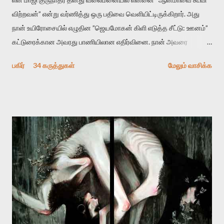
விற்றவன்” என்று வர்ணித்து ஒரு பதிவை வெளியிட்டிருக்கிறார். அது
நான் உயிரோசையில் எழுதின ”ஜெயமோகன் கிளி எடுத்த சீட்டு: ஊனம்”
கட்டுரைக்கான அவரது பாணியிலான எதிர்வினை. நான் அவரை
விமர்சிக்க காரணமே எனது தன்னிரக்கம் என்கிறார். ஜெயமோகனின்
பகிர்
34 கருத்துகள்
மேலும் வாசிக்க
பதிவை படித்த நண்பர்கள் பலரும் அவருக்காக இரக்கப்பட்டார்கள்.
உதாரணமாக கல்லூரிப் பேராசிரியர் ஒருவர் என்பவர் சொன்னார்:
“ஜெயமோகன் இன்றோரு தனிநபராக உயிர்மை போன்றோரு பெரும்
அமைப்புக்கு எதிராக இயங்க வேண்டி உள்ளது. அந்த பதற்றத்தை அவர்
தனது இணையதளத்திலே தொடர்ந்து பதிவு செய்கிறார். உயிர்மை
இன்னும் சில வருடங்களுக்கு தனக்கு எதிராக எழுத்தாளர்களை ஏவி
விட்டபடி இருக்கும் என்று ஒரு அச்சத்தை வெளிப்படுத்தியபடி
இருக்கிறார். அவர் கடுமையான பாதுகாப்பின்மை மனநிலையில் உள்ளார்.
உயிர்மை அவரை தாக்க உத்தேசித்தாலும் இல்லை என்றாலும்
ஜெயமோகன் அந்த பிரமையால் தொடர்ந்து அச்சுறுத்தலுக்கு உள்ளாகி
உள்ளார். உங்களை பற்றின இந்த தாக்குதல் கூட இதன் வெளிப்பாடு தான்”.
உண்மையே! ராக்கி படத்தில் குத்துச்சண்டை வீரராக வரும் சில்வெஸ்டர்