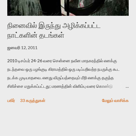
ஓரிடத்தில் சொல்வார்: ...
நினைவில் இருந்து அழிக்கப்பட்ட
நாட்களின் தடங்கள்
ஜனவரி 12, 2011
2010 டிசம்பர் 24-26 வரை சென்னை நவீன மாநகரத்தில் எனக்கு
நடந்தவை ஒரு பழங்குடி கிராமத்தில் ஒரு படிப்பறிவற்ற நபருக்கு கூட
நடக்க முடியாதவை. எனது விருப்பத்தையும் மீறி எனக்கு தகுந்த
சிகிச்சை மறுக்கப்பட்டது; மரணத்தின் விளிம்பு வரை கொண்டு
செல்லப்ப்பட்டேன். இரண்டாம் கோமா நிலைக்கு சென்றேன்.
பகிர்
33 கருத்துகள்
மேலும் வாசிக்க