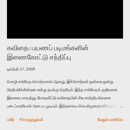
கவிதை: பயணப் படிமங்களின்
இணைகோட்டு சந்திப்பு
டிசம்பர் 17, 2009
மொழி சங்கேத சொற்களால் ஆனது. இச்சொற்கள் ஒன்றை ஒன்று
பிரதிபலிக்கின்றன என்று நமக்கு தெரியும். இந்த சங்கேதக் குறிகளை
இணைய வைத்து, மோதவிட்டு கவிதையின் சில சாத்தியங்களை
படைப்பாளியால் அடைய முடியும். இத்தகைய செயல்முறைகளில் ஒன்றை
தேடிக் கண்டுபிடிப்பது தான் இக்கட்டுரையின் நோக்கம். பள்ளிக்
பகிர்
90 கருத்துகள்
மேலும் வாசிக்க
காலத்தில் ஜாலவித்தைக்காரர்கள் வந்து போன பின் அவர்களின்