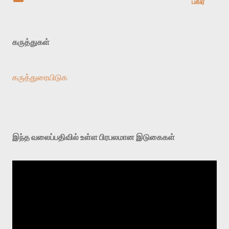
பகிர்
கருத்துகள்
கருத்துரையிடுக
இந்த வலைப்பதிவில் உள்ள பிரபலமான இடுகைகள்