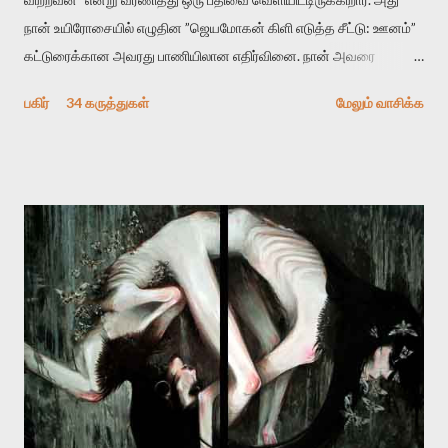
நான் உயிரோசையில் எழுதின ”ஜெயமோகன் கிளி எடுத்த சீட்டு: ஊனம்”
கட்டுரைக்கான அவரது பாணியிலான எதிர்வினை. நான் அவரை
விமர்சிக்க காரணமே எனது தன்னிரக்கம் என்கிறார். ஜெயமோகனின்
பகிர்
34 கருத்துகள்
மேலும் வாசிக்க
பதிவை படித்த நண்பர்கள் பலரும் அவருக்காக இரக்கப்பட்டார்கள்.
உதாரணமாக கல்லூரிப் பேராசிரியர் ஒருவர் என்பவர் சொன்னார்:
“ஜெயமோகன் இன்றோரு தனிநபராக உயிர்மை போன்றோரு பெரும்
அமைப்புக்கு எதிராக இயங்க வேண்டி உள்ளது. அந்த பதற்றத்தை அவர்
தனது இணையதளத்திலே தொடர்ந்து பதிவு செய்கிறார். உயிர்மை
இன்னும் சில வருடங்களுக்கு தனக்கு எதிராக எழுத்தாளர்களை ஏவி
விட்டபடி இருக்கும் என்று ஒரு அச்சத்தை வெளிப்படுத்தியபடி
இருக்கிறார். அவர் கடுமையான பாதுகாப்பின்மை மனநிலையில் உள்ளார்.
உயிர்மை அவரை தாக்க உத்தேசித்தாலும் இல்லை என்றாலும்
ஜெயமோகன் அந்த பிரமையால் தொடர்ந்து அச்சுறுத்தலுக்கு உள்ளாகி
உள்ளார். உங்களை பற்றின இந்த தாக்குதல் கூட இதன் வெளிப்பாடு தான்”.
உண்மையே! ராக்கி படத்தில் குத்துச்சண்டை வீரராக வரும் சில்வெஸ்டர்
ஓரிடத்தில் சொல்வார்: ...