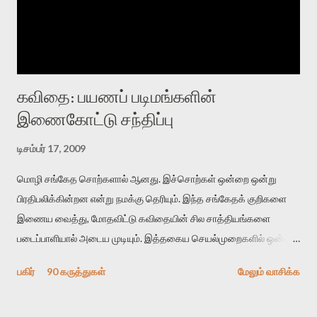
கவிதை: பயணப் படிமங்களின்
இணைகோட்டு சந்திப்பு
டிசம்பர் 17, 2009
மொழி சங்கேத சொற்களால் ஆனது. இச்சொற்கள் ஒன்றை ஒன்று
பிரதிபலிக்கின்றன என்று நமக்கு தெரியும். இந்த சங்கேதக் குறிகளை
இணைய வைத்து, மோதவிட்டு கவிதையின் சில சாத்தியங்களை
படைப்பாளியால் அடைய முடியும். இத்தகைய செயல்முறைகளில் ஒன்றை
தேடிக் கண்டுபிடிப்பது தான் இக்கட்டுரையின் நோக்கம். பள்ளிக்
பகிர்
90 கருத்துகள்
மேலும் வாசிக்க
காலத்தில் ஜாலவித்தைக்காரர்கள் வந்து போன பின் அவர்களின்
சூட்சுமத்தை கண்டுபிடித்து விட்டதாய் அந்தரங்கமாய் மட்டும்