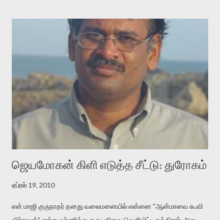
குசுகுசுத்துக் கொள்வோம். அடுத்த முறை வரும் போது மர்மம் விலகாமல்
அதிக ஆர்வமுடன் அவரை சூழ்ந்து கொள்வோம். அறிதல் மர்மத்தை
அதிகமாக்கும். கொல்லாது. ஒரு கனவை மீட்டெடுப்பதன் நோக்கம்
என்னவாக இருக்கும்? கவிதையின் அரூப இயக்கத்தை பொதுவயமாக
வடிக்க முயல்வதும் அதற்கே. கோயில் கருவறையின்
மென்வெளிச்சத்தில் நுண்பேசியின் படக்கருவியை இயக்கி சாத்தி
வைத்து விட்டு இயக்கத்தை அறிவோம். அறிதல் அபச்சாரமில்லை.
பயணப் படிமம் என்பது காக்னிடிவ் பொயடிக்ஸ் எனும் சமகால
விமர்சனத்தின் ஒரு முக்கிய கருவி. இக்கருவியை மனுஷ்யபுத்திரனின்
“காலை வணக்கங்கள்” எனும் ஒரு கவிதையில் சொருகப் போகிறோம்.
முதலில் கருவியை பழகுவோம். அன்றாட மொழியில் ஒன்று ம...
ஜெயமோகன் கிளி எடுத்த சீட்டு: துரோகம்
ஏப்ரல் 19, 2010
என் மாஜி குருநாதர் தனது வலைமனையில் என்னை “ஆன்மாவை கூவி
விற்றவன்” என்று வர்ணித்து ஒரு பதிவை வெளியிட்டிருக்கிறார். அது