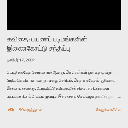
கவிதை: பயணப் படிமங்களின்
இணைகோட்டு சந்திப்பு
டிசம்பர் 17, 2009
மொழி சங்கேத சொற்களால் ஆனது. இச்சொற்கள் ஒன்றை ஒன்று
பிரதிபலிக்கின்றன என்று நமக்கு தெரியும். இந்த சங்கேதக் குறிகளை
இணைய வைத்து, மோதவிட்டு கவிதையின் சில சாத்தியங்களை
படைப்பாளியால் அடைய முடியும். இத்தகைய செயல்முறைகளில் ஒன்றை
தேடிக் கண்டுபிடிப்பது தான் இக்கட்டுரையின் நோக்கம். பள்ளிக்
பகிர்
90 கருத்துகள்
மேலும் வாசிக்க
காலத்தில் ஜாலவித்தைக்காரர்கள் வந்து போன பின் அவர்களின்
சூட்சுமத்தை கண்டுபிடித்து விட்டதாய் அந்தரங்கமாய் மட்டும்