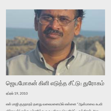
குசுகுசுத்துக் கொள்வோம். அடுத்த முறை வரும் போது மர்மம் விலகாமல்
அதிக ஆர்வமுடன் அவரை சூழ்ந்து கொள்வோம். அறிதல் மர்மத்தை
அதிகமாக்கும். கொல்லாது. ஒரு கனவை மீட்டெடுப்பதன் நோக்கம்
என்னவாக இருக்கும்? கவிதையின் அரூப இயக்கத்தை பொதுவயமாக
வடிக்க முயல்வதும் அதற்கே. கோயில் கருவறையின்
மென்வெளிச்சத்தில் நுண்பேசியின் படக்கருவியை இயக்கி சாத்தி
வைத்து விட்டு இயக்கத்தை அறிவோம். அறிதல் அபச்சாரமில்லை.
பயணப் படிமம் என்பது காக்னிடிவ் பொயடிக்ஸ் எனும் சமகால
விமர்சனத்தின் ஒரு முக்கிய கருவி. இக்கருவியை மனுஷ்யபுத்திரனின்
“காலை வணக்கங்கள்” எனும் ஒரு கவிதையில் சொருகப் போகிறோம்.
முதலில் கருவியை பழகுவோம். அன்றாட மொழியில் ஒன்று ம...
ஜெயமோகன் கிளி எடுத்த சீட்டு: துரோகம்
ஏப்ரல் 19, 2010
என் மாஜி குருநாதர் தனது வலைமனையில் என்னை “ஆன்மாவை கூவி
விற்றவன்” என்று வர்ணித்து ஒரு பதிவை வெளியிட்டிருக்கிறார். அது