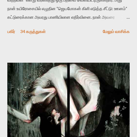
நான் உயிரோசையில் எழுதின ”ஜெயமோகன் கிளி எடுத்த சீட்டு: ஊனம்”
கட்டுரைக்கான அவரது பாணியிலான எதிர்வினை. நான் அவரை
விமர்சிக்க காரணமே எனது தன்னிரக்கம் என்கிறார். ஜெயமோகனின்
பகிர்
34 கருத்துகள்
மேலும் வாசிக்க
பதிவை படித்த நண்பர்கள் பலரும் அவருக்காக இரக்கப்பட்டார்கள்.
உதாரணமாக கல்லூரிப் பேராசிரியர் ஒருவர் என்பவர் சொன்னார்:
“ஜெயமோகன் இன்றோரு தனிநபராக உயிர்மை போன்றோரு பெரும்
அமைப்புக்கு எதிராக இயங்க வேண்டி உள்ளது. அந்த பதற்றத்தை அவர்
தனது இணையதளத்திலே தொடர்ந்து பதிவு செய்கிறார். உயிர்மை
இன்னும் சில வருடங்களுக்கு தனக்கு எதிராக எழுத்தாளர்களை ஏவி
விட்டபடி இருக்கும் என்று ஒரு அச்சத்தை வெளிப்படுத்தியபடி
இருக்கிறார். அவர் கடுமையான பாதுகாப்பின்மை மனநிலையில் உள்ளார்.
உயிர்மை அவரை தாக்க உத்தேசித்தாலும் இல்லை என்றாலும்
ஜெயமோகன் அந்த பிரமையால் தொடர்ந்து அச்சுறுத்தலுக்கு உள்ளாகி
உள்ளார். உங்களை பற்றின இந்த தாக்குதல் கூட இதன் வெளிப்பாடு தான்”.
உண்மையே! ராக்கி படத்தில் குத்துச்சண்டை வீரராக வரும் சில்வெஸ்டர்
ஓரிடத்தில் சொல்வார்: ...