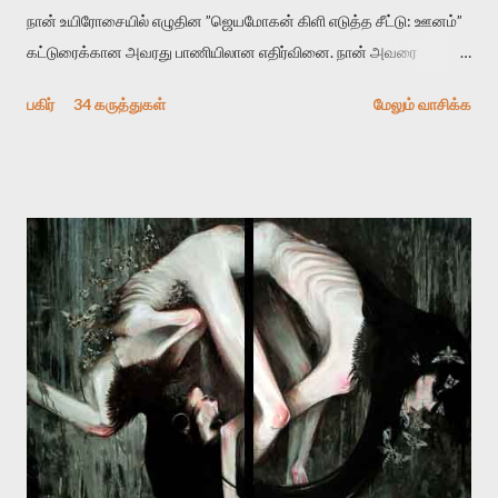
நான் உயிரோசையில் எழுதின ”ஜெயமோகன் கிளி எடுத்த சீட்டு: ஊனம்”
கட்டுரைக்கான அவரது பாணியிலான எதிர்வினை. நான் அவரை
விமர்சிக்க காரணமே எனது தன்னிரக்கம் என்கிறார். ஜெயமோகனின்
பகிர்
34 கருத்துகள்
மேலும் வாசிக்க
பதிவை படித்த நண்பர்கள் பலரும் அவருக்காக இரக்கப்பட்டார்கள்.
உதாரணமாக கல்லூரிப் பேராசிரியர் ஒருவர் என்பவர் சொன்னார்:
“ஜெயமோகன் இன்றோரு தனிநபராக உயிர்மை போன்றோரு பெரும்
அமைப்புக்கு எதிராக இயங்க வேண்டி உள்ளது. அந்த பதற்றத்தை அவர்
தனது இணையதளத்திலே தொடர்ந்து பதிவு செய்கிறார். உயிர்மை
இன்னும் சில வருடங்களுக்கு தனக்கு எதிராக எழுத்தாளர்களை ஏவி
விட்டபடி இருக்கும் என்று ஒரு அச்சத்தை வெளிப்படுத்தியபடி
இருக்கிறார். அவர் கடுமையான பாதுகாப்பின்மை மனநிலையில் உள்ளார்.
உயிர்மை அவரை தாக்க உத்தேசித்தாலும் இல்லை என்றாலும்
ஜெயமோகன் அந்த பிரமையால் தொடர்ந்து அச்சுறுத்தலுக்கு உள்ளாகி
உள்ளார். உங்களை பற்றின இந்த தாக்குதல் கூட இதன் வெளிப்பாடு தான்”.
உண்மையே! ராக்கி படத்தில் குத்துச்சண்டை வீரராக வரும் சில்வெஸ்டர்
ஓரிடத்தில் சொல்வார்: ...