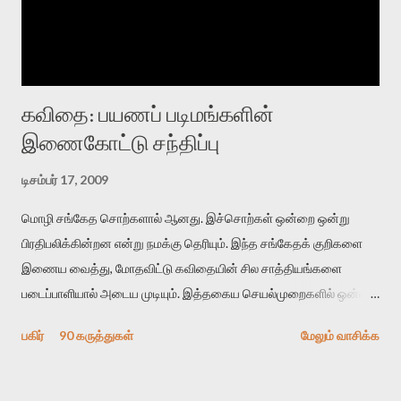
கவிதை: பயணப் படிமங்களின்
இணைகோட்டு சந்திப்பு
டிசம்பர் 17, 2009
மொழி சங்கேத சொற்களால் ஆனது. இச்சொற்கள் ஒன்றை ஒன்று
பிரதிபலிக்கின்றன என்று நமக்கு தெரியும். இந்த சங்கேதக் குறிகளை
இணைய வைத்து, மோதவிட்டு கவிதையின் சில சாத்தியங்களை
படைப்பாளியால் அடைய முடியும். இத்தகைய செயல்முறைகளில் ஒன்றை
தேடிக் கண்டுபிடிப்பது தான் இக்கட்டுரையின் நோக்கம். பள்ளிக்
பகிர்
90 கருத்துகள்
மேலும் வாசிக்க
காலத்தில் ஜாலவித்தைக்காரர்கள் வந்து போன பின் அவர்களின்
சூட்சுமத்தை கண்டுபிடித்து விட்டதாய் அந்தரங்கமாய் மட்டும்
குசுகுசுத்துக் கொள்வோம். அடுத்த முறை வரும் போது மர்மம் விலகாமல்