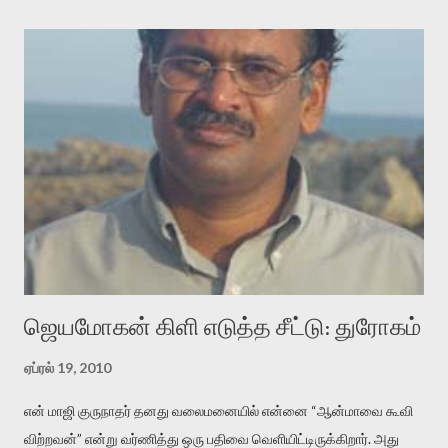
அதிக ஆர்வமுடன் அவரை சூழ்ந்து கொள்வோம். அறிதல் மர்மத்தை
அதிகமாக்கும். கொல்லாது. ஒரு கனவை மீட்டெடுப்பதன் நோக்கம்
என்னவாக இருக்கும்? கவிதையின் அரூப இயக்கத்தை பொதுவயமாக
வடிக்க முயல்வதும் அதற்கே. கோயில் கருவறையின்
மென்வெளிச்சத்தில் நுண்பேசியின் படக்கருவியை இயக்கி சாத்தி
வைத்து விட்டு இயக்கத்தை அறிவோம். அறிதல் அபச்சாரமில்லை.
பயணப் படிமம் என்பது காக்னிடிவ் பொயடிக்ஸ் எனும் சமகால
விமர்சனத்தின் ஒரு முக்கிய கருவி. இக்கருவியை மனுஷ்யபுத்திரனின்
“காலை வணக்கங்கள்” எனும் ஒரு கவிதையில் சொருகப் போகிறோம்.
முதலில் கருவியை பழகுவோம். அன்றாட மொழியில் ஒன்று ம...
ஜெயமோகன் கிளி எடுத்த சீட்டு: துரோகம்
ஏப்ரல் 19, 2010
என் மாஜி குருநாதர் தனது வலைமனையில் என்னை “ஆன்மாவை கூவி
விற்றவன்” என்று வர்ணித்து ஒரு பதிவை வெளியிட்டிருக்கிறார். அது