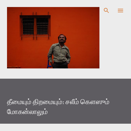
முதன்மை உள்ளடக்கத்திற்குச் செல்
தீமையும் திறமையும்: சலீம் கௌஸும்
மோகன்லாலும்