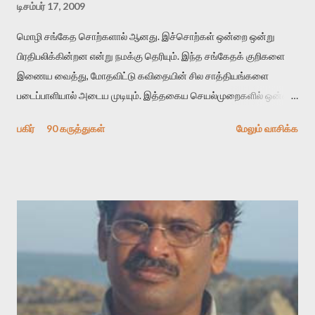
டிசம்பர் 17, 2009
மொழி சங்கேத சொற்களால் ஆனது. இச்சொற்கள் ஒன்றை ஒன்று
பிரதிபலிக்கின்றன என்று நமக்கு தெரியும். இந்த சங்கேதக் குறிகளை
இணைய வைத்து, மோதவிட்டு கவிதையின் சில சாத்தியங்களை
படைப்பாளியால் அடைய முடியும். இத்தகைய செயல்முறைகளில் ஒன்றை
தேடிக் கண்டுபிடிப்பது தான் இக்கட்டுரையின் நோக்கம். பள்ளிக்
பகிர்
90 கருத்துகள்
மேலும் வாசிக்க
காலத்தில் ஜாலவித்தைக்காரர்கள் வந்து போன பின் அவர்களின்
சூட்சுமத்தை கண்டுபிடித்து விட்டதாய் அந்தரங்கமாய் மட்டும்
குசுகுசுத்துக் கொள்வோம். அடுத்த முறை வரும் போது மர்மம் விலகாமல்
அதிக ஆர்வமுடன் அவரை சூழ்ந்து கொள்வோம். அறிதல் மர்மத்தை
அதிகமாக்கும். கொல்லாது. ஒரு கனவை மீட்டெடுப்பதன் நோக்கம்
என்னவாக இருக்கும்? கவிதையின் அரூப இயக்கத்தை பொதுவயமாக
வடிக்க முயல்வதும் அதற்கே. கோயில் கருவறையின்
மென்வெளிச்சத்தில் நுண்பேசியின் படக்கருவியை இயக்கி சாத்தி
வைத்து விட்டு இயக்கத்தை அறிவோம். அறிதல் அபச்சாரமில்லை.
பயணப் படிமம் என்பது காக்னிடிவ் பொயடிக்ஸ் எனும் சமகால