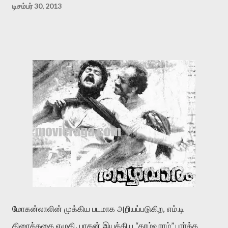
டிசம்பர் 30, 2013
மோகன்லாலின் முக்கிய படமாக அறியப்படுகிற, எம்.டி
“
”
திரைக்கதை எழுதி, பரதன் இயக்கிய
தாழ்வாரம்
பார்த்த