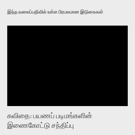
இந்த வலைப்பதிவில் உள்ள பிரபலமான இடுகைகள்
கவிதை: பயணப் படிமங்களின்
இணைகோட்டு சந்திப்பு