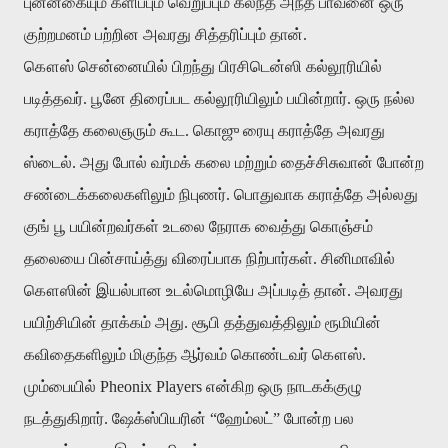
புன்னகையும் களிப்பும் வெறுப்பும் கலந்த அந்த பாவனை ஒரு
குற்றமனம் பற்றின அவரது சித்தரிப்பும் தான்.
கௌஸ் சென்னையில் பிறந்து பிரசிடென்ஸி கல்லூரியில்
படித்தவர். பூனே திரைப்பட கல்லூரியிலும் பயின்றார். ஒரு நல்ல
கராத்தே கலைஞரும் கூட. கொஜு ரையு கராத்தே அவரது
ஸ்டைல். அது போல் வர்மக் கலை மற்றும் தைச்சிசுவான் போன்ற
சண்டைக்கலைகளிலும் நிபுணர். பொதுவாக கராத்தே அல்லது
குங் பூ பயின்றவர்கள் உடலை நேராக வைத்து கொஞ்சம்
தலையை பின்சாய்த்து விரைப்பாக நிற்பார்கள். சினிமாவில்
கௌஸின் இயல்பான உடல்மொழியே அப்படித் தான். அவரது
பயிற்சியின் தாக்கம் அது. சூபி தத்துவத்திலும் ரூமியின்
கவிதைகளிலும் மிகுந்த ஆர்வம் கொண்டவர் கௌஸ்.
மும்பையில் Pheonix Players என்கிற ஒரு நாடகக்குழு
நடத்துகிறார். ஷேக்ஸ்பியரின் “ஹேம்லட்” போன்ற பல