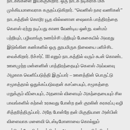
நாடகங்களை இயக்குகிறார். ஒரு நாடக நடிகராக மிக
முக்கியமானவராக கருதப்படுகிறார். “வெனிஸ் நகர வணிகன்”
நாடகத்தின் கொடூர யூத வில்லனான ஷைலாக் பாத்திரத்தை
கௌஸ் ஏற்று நடிப்பது காண வேண்டிய ஒன்று. வன்மம்
பற்றியும், பழிவாங்கு உணர்ச்சி பற்றியும் பேசுகையில் அவரது
இடுங்கின கண்களில் ஒரு தூயமிருக நிலையை பளிச்சிட
வைக்கிறார். ரிச்சர்ட் III எனும் நாடகத்தில் வரும் கூன் கொண்ட
ஊனமுற்ற மன்னனின் பாத்திரத்தையும் கௌஸ் அவ்வளவு
அழகாக வெளிப்படுத்தி இருப்பார் – ஊனத்தின் பொருட்டு
சமூகத்தால் ஒதுக்கப்படுவதன் கசப்பையும், சமூகத்தை
மறுக்கும் வீம்பையும், அதனால் விளையும் அகந்தையையும் சில
பாவங்களில் கற்கள் உரசுவது போன்ற தன் குரலின் கரகரப்பு வழி
சித்தரித்திருப்பார். அதே போன்றே தன் மிகுதியான அன்பின்
விளைவாக மனைவி டெஸ்டிமோனாவை கொல்லும்