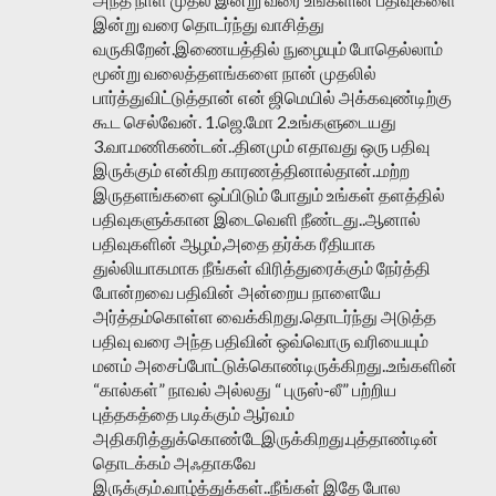
இன்று வரை தொடர்ந்து வாசித்து
வருகிறேன்.இணையத்தில் நுழையும் போதெல்லாம்
மூன்று வலைத்தளங்களை நான் முதலில்
பார்த்துவிட்டுத்தான் என் ஜிமெயில் அக்கவுண்டிற்கு
கூட செல்வேன். 1.ஜெ.மோ 2.உங்களுடையது
3.வா.மணிகண்டன்..தினமும் எதாவது ஒரு பதிவு
இருக்கும் என்கிற காரணத்தினால்தான்..மற்ற
இருதளங்களை ஒப்பிடும் போதும் உங்கள் தளத்தில்
பதிவுகளுக்கான இடைவெளி நீண்டது..ஆனால்
பதிவுகளின் ஆழம்,அதை தர்க்க ரீதியாக
துல்லியாகமாக நீங்கள் விரித்துரைக்கும் நேர்த்தி
போன்றவை பதிவின் அன்றைய நாளையே
அர்த்தம்கொள்ள வைக்கிறது.தொடர்ந்து அடுத்த
பதிவு வரை அந்த பதிவின் ஒவ்வொரு வரியையும்
மனம் அசைப்போட்டுக்கொண்டிருக்கிறது..உங்களின்
“கால்கள்” நாவல் அல்லது “ புருஸ்-லீ” பற்றிய
புத்தகத்தை படிக்கும் ஆர்வம்
அதிகரித்துக்கொண்டேஇருக்கிறது.புத்தாண்டின்
தொடக்கம் அஃதாகவே
இருக்கும்.வாழ்த்துக்கள்..நீங்கள் இதே போல