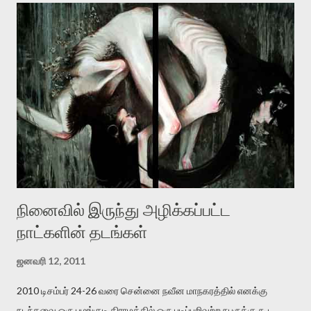
தனது இணையதளத்திலே தொடர்ந்து பதிவு செய்கிறார். உயிர்மை
இன்னும் சில வருடங்களுக்கு தனக்கு எதிராக எழுத்தாளர்களை ஏவி
விட்டபடி இருக்கும் என்று ஒரு அச்சத்தை வெளிப்படுத்தியபடி
இருக்கிறார். அவர் கடுமையான பாதுகாப்பின்மை மனநிலையில் உள்ளார்.
உயிர்மை அவரை தாக்க உத்தேசித்தாலும் இல்லை என்றாலும்
ஜெயமோகன் அந்த பிரமையால் தொடர்ந்து அச்சுறுத்தலுக்கு உள்ளாகி
உள்ளார். உங்களை பற்றின இந்த தாக்குதல் கூட இதன் வெளிப்பாடு தான்”.
உண்மையே! ராக்கி படத்தில் குத்துச்சண்டை வீரராக வரும் சில்வெஸ்டர்
ஓரிடத்தில் சொல்வார்: ...
நினைவில் இருந்து அழிக்கப்பட்ட
நாட்களின் தடங்கள்
ஜனவரி 12, 2011
2010 டிசம்பர் 24-26 வரை சென்னை நவீன மாநகரத்தில் எனக்கு
நடந்தவை ஒரு பழங்குடி கிராமத்தில் ஒரு படிப்பறிவற்ற நபருக்கு கூட