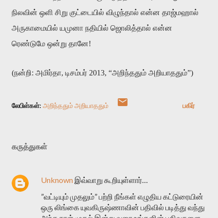
நிலவின் ஒளி சிறு குட்டையில் விழுந்தால் என்ன தாஜ்மஹால்
அருகாமையில் யமுனா நதியில் ஜொலித்தால் என்ன
ரெண்டுமே ஒன்று தானே!
(நன்றி: அமிர்தா, டிசம்பர் 2013, “அறிந்ததும் அறியாததும்”)
லேபிள்கள்:
அறிந்ததும் அறியாததும்
பகிர்
கருத்துகள்
Unknown
இவ்வாறு கூறியுள்ளார்…
”வட்டியும் முதலும்” பற்றி நீங்கள் எழுதிய கட்டுரையின்
ஒரு லிங்கை யுவகிருஷ்ணாவின் பதிவில் படித்து வந்து
அந்த நாள் முதல் இன்று வரை உங்களின் பதிவுகளை