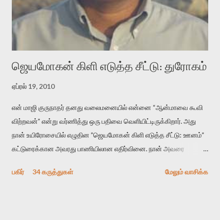
விமர்சனத்தின் ஒரு முக்கிய கருவி. இக்கருவியை மனுஷ்யபுத்திரனின்
“காலை வணக்கங்கள்” எனும் ஒரு கவிதையில் சொருகப் போகிறோம்.
முதலில் கருவியை பழகுவோம். அன்றாட மொழியில் ஒன்று ம...
ஜெயமோகன் கிளி எடுத்த சீட்டு: துரோகம்
ஏப்ரல் 19, 2010
என் மாஜி குருநாதர் தனது வலைமனையில் என்னை “ஆன்மாவை கூவி
விற்றவன்” என்று வர்ணித்து ஒரு பதிவை வெளியிட்டிருக்கிறார். அது
நான் உயிரோசையில் எழுதின ”ஜெயமோகன் கிளி எடுத்த சீட்டு: ஊனம்”
கட்டுரைக்கான அவரது பாணியிலான எதிர்வினை. நான் அவரை
விமர்சிக்க காரணமே எனது தன்னிரக்கம் என்கிறார். ஜெயமோகனின்
பகிர்
34 கருத்துகள்
மேலும் வாசிக்க
பதிவை படித்த நண்பர்கள் பலரும் அவருக்காக இரக்கப்பட்டார்கள்.
உதாரணமாக கல்லூரிப் பேராசிரியர் ஒருவர் என்பவர் சொன்னார்:
“ஜெயமோகன் இன்றோரு தனிநபராக உயிர்மை போன்றோரு பெரும்
அமைப்புக்கு எதிராக இயங்க வேண்டி உள்ளது. அந்த பதற்றத்தை அவர்